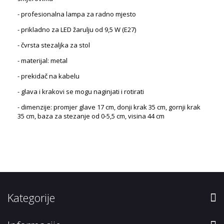
- profesionalna lampa za radno mjesto
- prikladno za LED žarulju od 9,5 W (E27)
- čvrsta stezaljka za stol
- materijal: metal
- prekidač na kabelu
- glava i krakovi se mogu naginjati i rotirati
- dimenzije: promjer glave 17 cm, donji krak 35 cm, gornji krak
35 cm, baza za stezanje od 0-5,5 cm, visina 44 cm
Kategorije