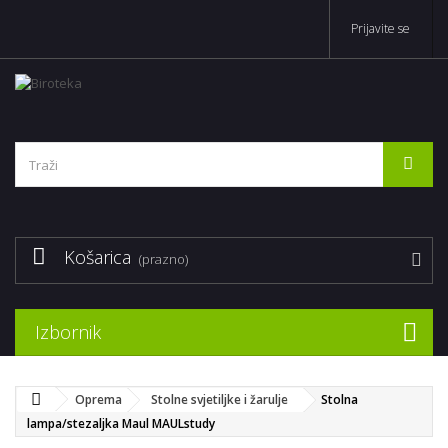
Prijavite se
Košarica
(prazno)
Izbornik
Oprema
Stolne svjetiljke i žarulje
Stolna
lampa/stezaljka Maul MAULstudy