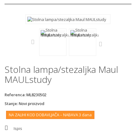
Stolna lampa/stezaljka Maul
MAULstudy
Referenca:
ML8230502
Stanje:
Novi proizvod
NA ZALIHI KOD DOBAVLJAČA – NABAVA 3 dana
Ispis