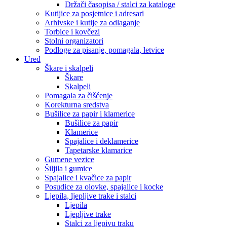
Držači časopisa / stalci za kataloge
Kutijice za posjetnice i adresari
Arhivske i kutije za odlaganje
Torbice i kovčezi
Stolni organizatori
Podloge za pisanje, pomagala, letvice
Ured
Škare i skalpeli
Škare
Skalpeli
Pomagala za čišćenje
Korekturna sredstva
Bušilice za papir i klamerice
Bušilice za papir
Klamerice
Spajalice i deklamerice
Tapetarske klamarice
Gumene vezice
Šiljila i gumice
Spajalice i kvačice za papir
Posudice za olovke, spajalice i kocke
Ljepila, ljepljive trake i stalci
Ljepila
Ljepljive trake
Stalci za ljepivu traku