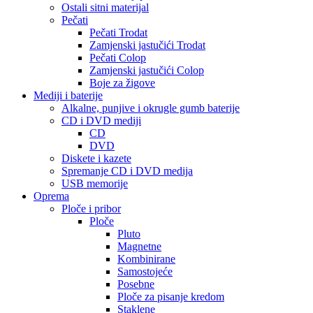
Ostali sitni materijal
Pečati
Pečati Trodat
Zamjenski jastučići Trodat
Pečati Colop
Zamjenski jastučići Colop
Boje za žigove
Mediji i baterije
Alkalne, punjive i okrugle gumb baterije
CD i DVD mediji
CD
DVD
Diskete i kazete
Spremanje CD i DVD medija
USB memorije
Oprema
Ploče i pribor
Ploče
Pluto
Magnetne
Kombinirane
Samostojeće
Posebne
Ploče za pisanje kredom
Staklene