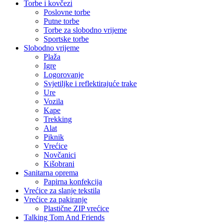
Torbe i kovčezi
Poslovne torbe
Putne torbe
Torbe za slobodno vrijeme
Sportske torbe
Slobodno vrijeme
Plaža
Igre
Logorovanje
Svjetiljke i reflektirajuće trake
Ure
Vozila
Kape
Trekking
Alat
Piknik
Vrećice
Novčanici
Kišobrani
Sanitarna oprema
Papirna konfekcija
Vrećice za slanje tekstila
Vrećice za pakiranje
Plastične ZIP vrećice
Talking Tom And Friends