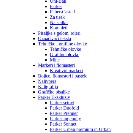
Uni-Ball
Parker
Faber-Castell
Za tisak
Na stalku
Kompleti
Pisaljke s gelom, roleri
Označivači teksta
Tehničke i grafitne olovke
Tehničke olovke
Grafitne olovke
Mine
Markeri i flomasteri
Kreativni markeri
Bojice, flomasteri i pastele
Nalivpera
Kaligrafija
Grafičke pisaljke
Parker Ekskluziv
Parker setovi
Parker Duofold
Parker Premier
Parker Ingenuity
Parker Sonnet
Parker Urban premium in Urban