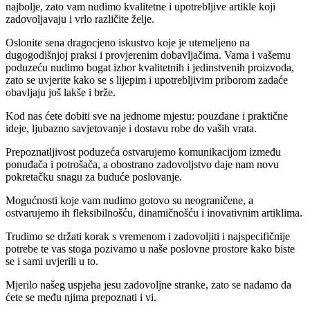
najbolje, zato vam nudimo kvalitetne i upotrebljive artikle koji
zadovoljavaju i vrlo različite želje.
Oslonite sena dragocjeno iskustvo koje je utemeljeno na
dugogodišnjoj praksi i provjerenim dobavljačima. Vama i vašemu
poduzeću nudimo bogat izbor kvalitetnih i jedinstvenih proizvoda,
zato se uvjerite kako se s lijepim i upotrebljivim priborom zadaće
obavljaju još lakše i brže.
Kod nas ćete dobiti sve na jednome mjestu: pouzdane i praktične
ideje, ljubazno savjetovanje i dostavu robe do vaših vrata.
Prepoznatljivost poduzeća ostvarujemo komunikacijom između
ponuđača i potrošača, a obostrano zadovoljstvo daje nam novu
pokretačku snagu za buduće poslovanje.
Mogućnosti koje vam nudimo gotovo su neograničene, a
ostvarujemo ih fleksibilnošću, dinamičnošću i inovativnim artiklima.
Trudimo se držati korak s vremenom i zadovoljiti i najspecifičnije
potrebe te vas stoga pozivamo u naše poslovne prostore kako biste
se i sami uvjerili u to.
Mjerilo našeg uspjeha jesu zadovoljne stranke, zato se nadamo da
ćete se među njima prepoznati i vi.