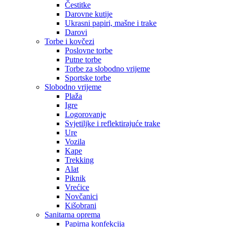
Čestitke
Darovne kutije
Ukrasni papiri, mašne i trake
Darovi
Torbe i kovčezi
Poslovne torbe
Putne torbe
Torbe za slobodno vrijeme
Sportske torbe
Slobodno vrijeme
Plaža
Igre
Logorovanje
Svjetiljke i reflektirajuće trake
Ure
Vozila
Kape
Trekking
Alat
Piknik
Vrećice
Novčanici
Kišobrani
Sanitarna oprema
Papirna konfekcija