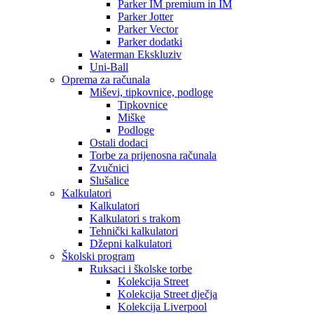
Parker IM premium in IM
Parker Jotter
Parker Vector
Parker dodatki
Waterman Ekskluziv
Uni-Ball
Oprema za računala
Miševi, tipkovnice, podloge
Tipkovnice
Miške
Podloge
Ostali dodaci
Torbe za prijenosna računala
Zvučnici
Slušalice
Kalkulatori
Kalkulatori
Kalkulatori s trakom
Tehnički kalkulatori
Džepni kalkulatori
Školski program
Ruksaci i školske torbe
Kolekcija Street
Kolekcija Street dječja
Kolekcija Liverpool