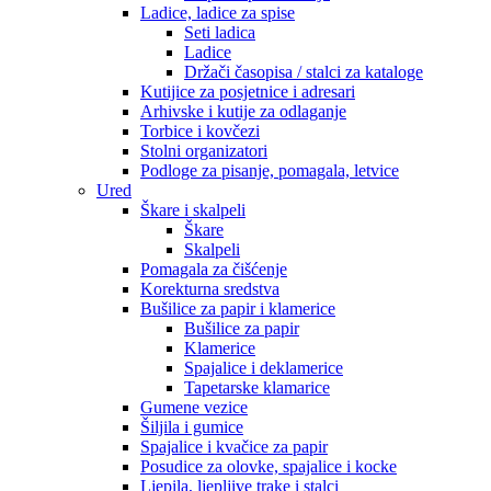
Ladice, ladice za spise
Seti ladica
Ladice
Držači časopisa / stalci za kataloge
Kutijice za posjetnice i adresari
Arhivske i kutije za odlaganje
Torbice i kovčezi
Stolni organizatori
Podloge za pisanje, pomagala, letvice
Ured
Škare i skalpeli
Škare
Skalpeli
Pomagala za čišćenje
Korekturna sredstva
Bušilice za papir i klamerice
Bušilice za papir
Klamerice
Spajalice i deklamerice
Tapetarske klamarice
Gumene vezice
Šiljila i gumice
Spajalice i kvačice za papir
Posudice za olovke, spajalice i kocke
Ljepila, ljepljive trake i stalci