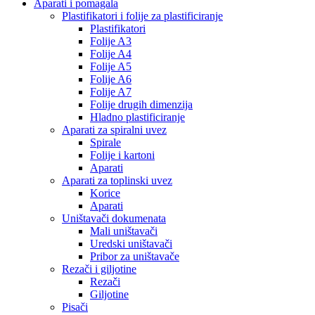
Aparati i pomagala
Plastifikatori i folije za plastificiranje
Plastifikatori
Folije A3
Folije A4
Folije A5
Folije A6
Folije A7
Folije drugih dimenzija
Hladno plastificiranje
Aparati za spiralni uvez
Spirale
Folije i kartoni
Aparati
Aparati za toplinski uvez
Korice
Aparati
Uništavači dokumenata
Mali uništavači
Uredski uništavači
Pribor za uništavače
Rezači i giljotine
Rezači
Giljotine
Pisači