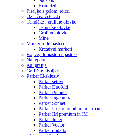
Na stalku
Kompleti
Pisaljke s gelom, roleri
Označivači teksta
Tehničke i grafitne olovke
Tehničke olovke
Grafitne olovke
Mine
Markeri i flomasteri
Kreativni markeri
Bojice, flomasteri i pastele
Nalivpera
Kaligrafija
Grafičke pisaljke
Parker Ekskluziv
Parker setovi
Parker Duofold
Parker Premier
Parker Ingenuity
Parker Sonnet
Parker Urban premium in Urban
Parker IM premium in IM
Parker Jotter
Parker Vector
Parker dodatki