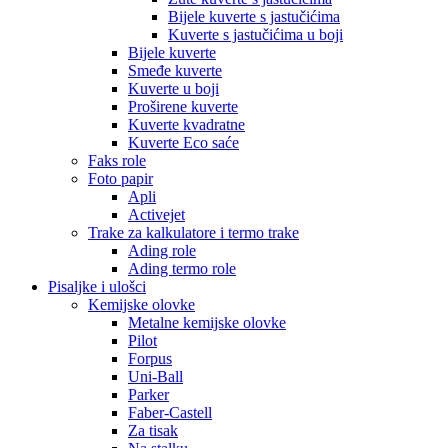
Bijele kuverte s jastučićima
Kuverte s jastučićima u boji
Bijele kuverte
Smeđe kuverte
Kuverte u boji
Proširene kuverte
Kuverte kvadratne
Kuverte Eco saće
Faks role
Foto papir
Apli
Activejet
Trake za kalkulatore i termo trake
Ading role
Ading termo role
Pisaljke i ulošci
Kemijske olovke
Metalne kemijske olovke
Pilot
Forpus
Uni-Ball
Parker
Faber-Castell
Za tisak