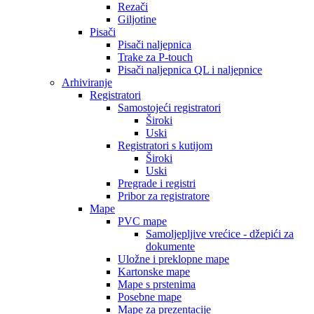
Rezači
Giljotine
Pisači
Pisači naljepnica
Trake za P-touch
Pisači naljepnica QL i naljepnice
Arhiviranje
Registratori
Samostojeći registratori
Široki
Uski
Registratori s kutijom
Široki
Uski
Pregrade i registri
Pribor za registratore
Mape
PVC mape
Samoljepljive vrećice - džepići za
dokumente
Uložne i preklopne mape
Kartonske mape
Mape s prstenima
Posebne mape
Mape za prezentacije