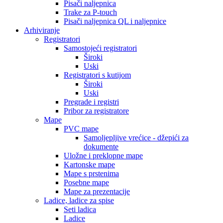
Pisači naljepnica
Trake za P-touch
Pisači naljepnica QL i naljepnice
Arhiviranje
Registratori
Samostojeći registratori
Široki
Uski
Registratori s kutijom
Široki
Uski
Pregrade i registri
Pribor za registratore
Mape
PVC mape
Samoljepljive vrećice - džepići za
dokumente
Uložne i preklopne mape
Kartonske mape
Mape s prstenima
Posebne mape
Mape za prezentacije
Ladice, ladice za spise
Seti ladica
Ladice