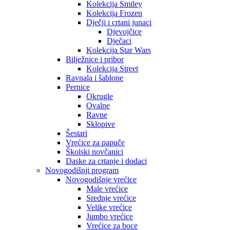
Kolekcija Smiley
Kolekcija Frozen
Dječji i crtani junaci
Djevojčice
Dječaci
Kolekcija Star Wars
Bilježnice i pribor
Kolekcija Street
Ravnala i šablone
Pernice
Okrugle
Ovalne
Ravne
Sklopive
Šestari
Vrećice za papuče
Školski novčanici
Daske za crtanje i dodaci
Novogodišnji program
Novogodišnje vrećice
Male vrećice
Srednje vrećice
Velike vrećice
Jumbo vrećice
Vrećice za boce