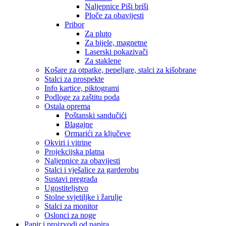
Naljepnice Piši briši
Ploče za obavijesti
Pribor
Za pluto
Za bijele, magnetne
Laserski pokazivači
Za staklene
Košare za otpatke, pepeljare, stalci za kišobrane
Stalci za prospekte
Info kartice, piktogrami
Podloge za zaštitu poda
Ostala oprema
Poštanski sandučići
Blagajne
Ormarići za ključeve
Okviri i vitrine
Projekcijska platna
Naljepnice za obavijesti
Stalci i vješalice za garderobu
Sustavi pregrada
Ugostiteljstvo
Stolne svjetiljke i žarulje
Stalci za monitor
Oslonci za noge
Papir i proizvodi od papira