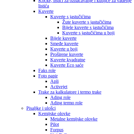
Kocke, listići za označavanje i kutijice za vađenje
listića
Kuverte
Kuverte s jastučićima
Žute kuverte s jastučićima
Bijele kuverte s jastučićima
Kuverte s jastučićima u boji
Bijele kuverte
Smeđe kuverte
Kuverte u boji
Proširene kuverte
Kuverte kvadratne
Kuverte Eco saće
Faks role
Foto papir
Apli
Activejet
Trake za kalkulatore i termo trake
Ading role
Ading termo role
Pisaljke i ulošci
Kemijske olovke
Metalne kemijske olovke
Pilot
Forpus