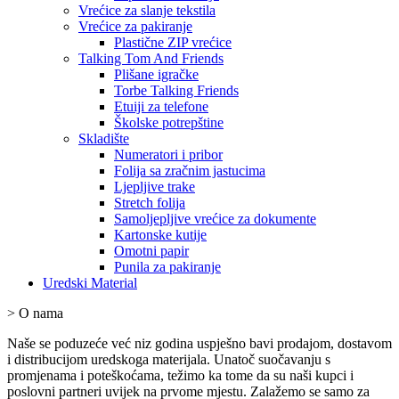
Vrećice za slanje tekstila
Vrećice za pakiranje
Plastične ZIP vrećice
Talking Tom And Friends
Plišane igračke
Torbe Talking Friends
Etuiji za telefone
Školske potrepštine
Skladište
Numeratori i pribor
Folija sa zračnim jastucima
Ljepljive trake
Stretch folija
Samoljepljive vrećice za dokumente
Kartonske kutije
Omotni papir
Punila za pakiranje
Uredski Material
>
O nama
Naše se poduzeće već niz godina uspješno bavi prodajom, dostavom
i distribucijom uredskoga materijala. Unatoč suočavanju s
promjenama i poteškoćama, težimo ka tome da su naši kupci i
poslovni partneri uvijek na prvome mjestu. Zalažemo se samo za