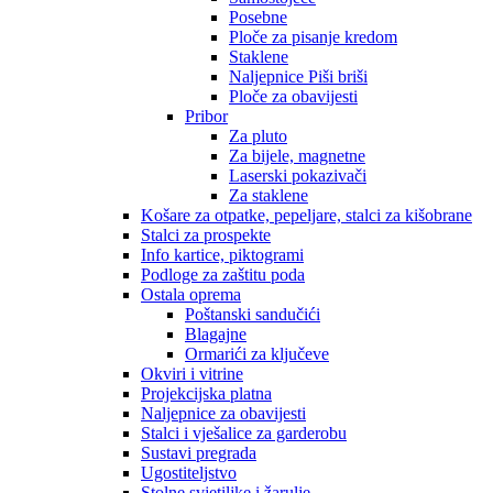
Posebne
Ploče za pisanje kredom
Staklene
Naljepnice Piši briši
Ploče za obavijesti
Pribor
Za pluto
Za bijele, magnetne
Laserski pokazivači
Za staklene
Košare za otpatke, pepeljare, stalci za kišobrane
Stalci za prospekte
Info kartice, piktogrami
Podloge za zaštitu poda
Ostala oprema
Poštanski sandučići
Blagajne
Ormarići za ključeve
Okviri i vitrine
Projekcijska platna
Naljepnice za obavijesti
Stalci i vješalice za garderobu
Sustavi pregrada
Ugostiteljstvo
Stolne svjetiljke i žarulje