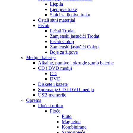
Ljepila
Ljepljive trake
Stalci za ljepivu traku
Ostali sitni materijal
Pečati
Pečati Trodat
Zamjenski jastučići Trodat
Pečati Colop
Zamjenski jastučići Colop
Boje za žigove
Mediji i baterije
Alkalne, punjive i okrugle gumb baterije
CD i DVD mediji
CD
DVD
Diskete i kazete
Spremanje CD i DVD medija
USB memorije
Oprema
Ploče i pribor
Ploče
Pluto
Magnetne
Kombinirane
Samostojeće