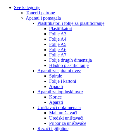
Sve kategorije
Toneri i patrone
Aparati i pomagala
Plastifikatori i folije za plastificiranje
Plastifikatori
Folije A3
Folije A4
Folije A5
Folije A6
Folije A7
Folije drugih dimenzija
Hladno plastificiranje
Aparati za spiralni uvez
Spirale
Folije i kartoni
Aparati
Aparati za toplinski uvez
Korice
Aparati
Uništavači dokumenata
Mali uništavači
Uredski uništavači
Pribor za uništavače
Rezači i giljotine