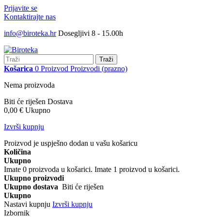
Prijavite se
Kontaktirajte nas
info@biroteka.hr
Dosegljivi 8 - 15.00h
Traži
Košarica
0
Proizvod
Proizvodi
(prazno)
Nema proizvoda
Biti će riješen
Dostava
0,00 €
Ukupno
Izvrši kupnju
Proizvod je uspješno dodan u vašu košaricu
Količina
Ukupno
Imate
0
proizvoda u košarici.
Imate 1 proizvod u košarici.
Ukupno proizvodi
Ukupno dostava
Biti će riješen
Ukupno
Nastavi kupnju
Izvrši kupnju
Izbornik