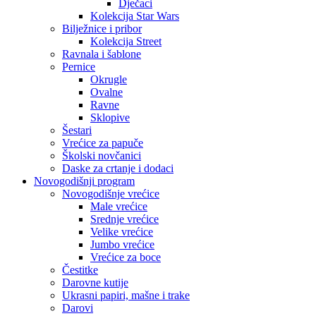
Dječaci
Kolekcija Star Wars
Bilježnice i pribor
Kolekcija Street
Ravnala i šablone
Pernice
Okrugle
Ovalne
Ravne
Sklopive
Šestari
Vrećice za papuče
Školski novčanici
Daske za crtanje i dodaci
Novogodišnji program
Novogodišnje vrećice
Male vrećice
Srednje vrećice
Velike vrećice
Jumbo vrećice
Vrećice za boce
Čestitke
Darovne kutije
Ukrasni papiri, mašne i trake
Darovi