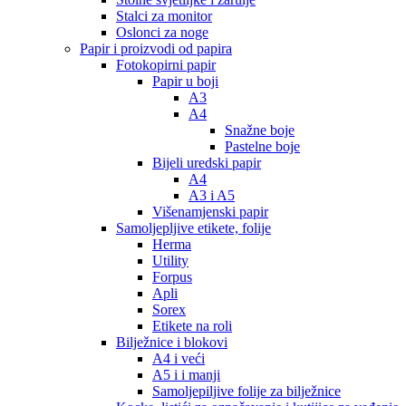
Stalci za monitor
Oslonci za noge
Papir i proizvodi od papira
Fotokopirni papir
Papir u boji
A3
A4
Snažne boje
Pastelne boje
Bijeli uredski papir
A4
A3 i A5
Višenamjenski papir
Samoljepljive etikete, folije
Herma
Utility
Forpus
Apli
Sorex
Etikete na roli
Bilježnice i blokovi
A4 i veći
A5 i i manji
Samoljepiljive folije za bilježnice