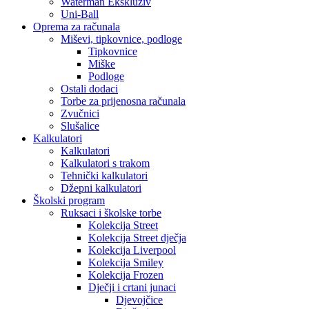
Waterman Ekskluziv
Uni-Ball
Oprema za računala
Miševi, tipkovnice, podloge
Tipkovnice
Miške
Podloge
Ostali dodaci
Torbe za prijenosna računala
Zvučnici
Slušalice
Kalkulatori
Kalkulatori
Kalkulatori s trakom
Tehnički kalkulatori
Džepni kalkulatori
Školski program
Ruksaci i školske torbe
Kolekcija Street
Kolekcija Street dječja
Kolekcija Liverpool
Kolekcija Smiley
Kolekcija Frozen
Dječji i crtani junaci
Djevojčice