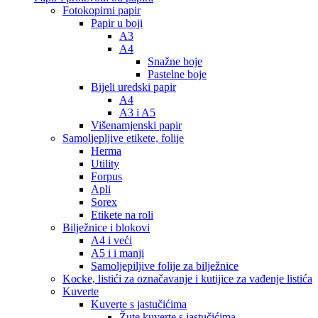
Fotokopirni papir
Papir u boji
A3
A4
Snažne boje
Pastelne boje
Bijeli uredski papir
A4
A3 i A5
Višenamjenski papir
Samoljepljive etikete, folije
Herma
Utility
Forpus
Apli
Sorex
Etikete na roli
Bilježnice i blokovi
A4 i veći
A5 i i manji
Samoljepiljive folije za bilježnice
Kocke, listići za označavanje i kutijice za vađenje listića
Kuverte
Kuverte s jastučićima
Žute kuverte s jastučićima