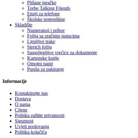
Plišane igračke
Torbe Talking Friends
Etuiji za telefone
Školske potrepštine
Skladište
Numeratori i pribor
Folija sa zračnim jastucima
Ljepljive trake
Stretch folija
Samoljepljive vrećice za dokumente
Kartonske kutije
Omotni papir
Punila za pakiranje
Informacije
Kontaktirajte nas
Dostava
O nama
Cijene
Politika zaštite privatnosti
Sigurnost
Uvjeti poslovanja
Politika kolačića