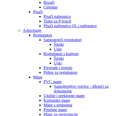
Rezači
Giljotine
Pisači
Pisači naljepnica
Trake za P-touch
Pisači naljepnica QL i naljepnice
Arhiviranje
Registratori
Samostojeći registratori
Široki
Uski
Registratori s kutijom
Široki
Uski
Pregrade i registri
Pribor za registratore
Mape
PVC mape
Samoljepljive vrećice - džepići za
dokumente
Uložne i preklopne mape
Kartonske mape
Mape s prstenima
Posebne mape
Mape za prezentacije