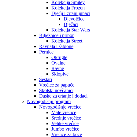
Kolekcija Smiley
Kolekcija Frozen
Dječji i crtani junaci
Djevojčice
Dječaci
Kolekcija Star Wars
Bilježnice i pribor
Kolekcija Street
Ravnala i šablone
Pernice
Okrugle
Ovalne
Ravne
Sklopive
Šestari
Vrećice za papuče
Školski novčanici
Daske za crtanje i dodaci
Novogodišnji program
Novogodišnje vrećice
Male vrećice
Srednje vrećice
Velike vrećice
Jumbo vrećice
Vrećice za boce