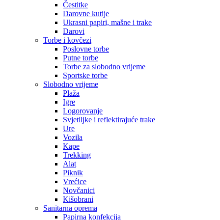
Čestitke
Darovne kutije
Ukrasni papiri, mašne i trake
Darovi
Torbe i kovčezi
Poslovne torbe
Putne torbe
Torbe za slobodno vrijeme
Sportske torbe
Slobodno vrijeme
Plaža
Igre
Logorovanje
Svjetiljke i reflektirajuće trake
Ure
Vozila
Kape
Trekking
Alat
Piknik
Vrećice
Novčanici
Kišobrani
Sanitarna oprema
Papirna konfekcija