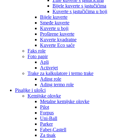
Žute kuverte s jastučićima
Bijele kuverte s jastučićima
Kuverte s jastučićima u boji
Bijele kuverte
Smeđe kuverte
Kuverte u boji
Proširene kuverte
Kuverte kvadratne
Kuverte Eco saće
Faks role
Foto papir
Apli
Activejet
Trake za kalkulatore i termo trake
Ading role
Ading termo role
Pisaljke i ulošci
Kemijske olovke
Metalne kemijske olovke
Pilot
Forpus
Uni-Ball
Parker
Faber-Castell
Za tisak