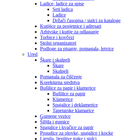
Ladice, ladice za spise
Seti ladica
Ladice
Držači časopisa / stalci za kataloge
Kutijice za posjetnice i adresari
Arhivske i kutije za odlaganje
Torbice i kovčezi
Stolni organizatori
Podloge za pisanje, pomagala, letvice
Ured
Škare i skalpeli
Škare
Skalpeli
Pomagala za čišćenje
Korekturna sredstva
Bušilice za papir i klamerice
Bušilice za papir
Klamerice
Spajalice i deklamerice
Tapetarske klamarice
Gumene vezice
Šiljila i gumice
Spajalice i kvačice za papir
Posudice za olovke, spajalice i kocke
Ljepila, ljepljive trake i stalci