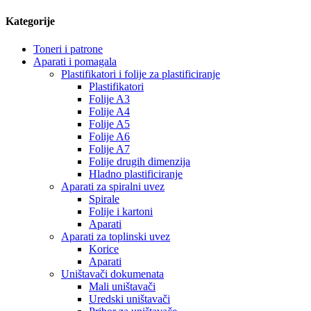
Kategorije
Toneri i patrone
Aparati i pomagala
Plastifikatori i folije za plastificiranje
Plastifikatori
Folije A3
Folije A4
Folije A5
Folije A6
Folije A7
Folije drugih dimenzija
Hladno plastificiranje
Aparati za spiralni uvez
Spirale
Folije i kartoni
Aparati
Aparati za toplinski uvez
Korice
Aparati
Uništavači dokumenata
Mali uništavači
Uredski uništavači