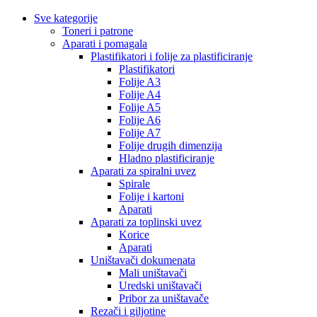
Sve kategorije
Toneri i patrone
Aparati i pomagala
Plastifikatori i folije za plastificiranje
Plastifikatori
Folije A3
Folije A4
Folije A5
Folije A6
Folije A7
Folije drugih dimenzija
Hladno plastificiranje
Aparati za spiralni uvez
Spirale
Folije i kartoni
Aparati
Aparati za toplinski uvez
Korice
Aparati
Uništavači dokumenata
Mali uništavači
Uredski uništavači
Pribor za uništavače
Rezači i giljotine