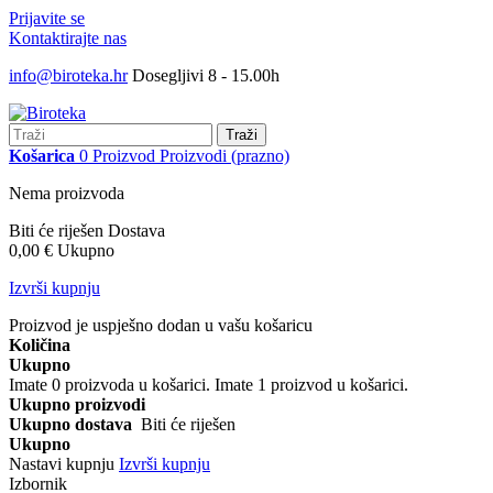
Prijavite se
Kontaktirajte nas
info@biroteka.hr
Dosegljivi 8 - 15.00h
Traži
Košarica
0
Proizvod
Proizvodi
(prazno)
Nema proizvoda
Biti će riješen
Dostava
0,00 €
Ukupno
Izvrši kupnju
Proizvod je uspješno dodan u vašu košaricu
Količina
Ukupno
Imate
0
proizvoda u košarici.
Imate 1 proizvod u košarici.
Ukupno proizvodi
Ukupno dostava
Biti će riješen
Ukupno
Nastavi kupnju
Izvrši kupnju
Izbornik