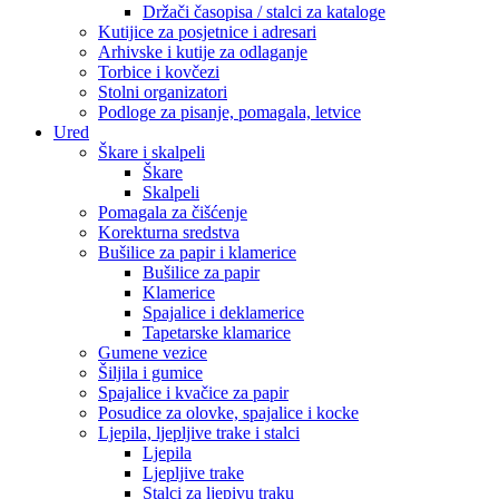
Držači časopisa / stalci za kataloge
Kutijice za posjetnice i adresari
Arhivske i kutije za odlaganje
Torbice i kovčezi
Stolni organizatori
Podloge za pisanje, pomagala, letvice
Ured
Škare i skalpeli
Škare
Skalpeli
Pomagala za čišćenje
Korekturna sredstva
Bušilice za papir i klamerice
Bušilice za papir
Klamerice
Spajalice i deklamerice
Tapetarske klamarice
Gumene vezice
Šiljila i gumice
Spajalice i kvačice za papir
Posudice za olovke, spajalice i kocke
Ljepila, ljepljive trake i stalci
Ljepila
Ljepljive trake
Stalci za ljepivu traku