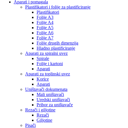
Aparati i pomagala
Plastifikatori i folije za plastificiranje
Plastifikatori
Folije A3
Folije A4
Folije A5
Folije A6
Folije A7
Folije drugih dimenzija
Hladno plastificiranje
Aparati za spiralni uvez
Spirale
Folije i kartoni
Aparati
Aparati za toplinski uvez
Korice
Aparati
Uništavači dokumenata
Mali uništavači
Uredski uništavači
Pribor za uništavače
Rezači i giljotine
Rezači
Giljotine
Pisači