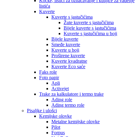
Kocke, listići za označavanje i kutijice za vađenje
listića
Kuverte
Kuverte s jastučićima
Žute kuverte s jastučićima
Bijele kuverte s jastučićima
Kuverte s jastučićima u boji
Bijele kuverte
Smeđe kuverte
Kuverte u boji
Proširene kuverte
Kuverte kvadratne
Kuverte Eco saće
Faks role
Foto papir
Apli
Activejet
Trake za kalkulatore i termo trake
Ading role
Ading termo role
Pisaljke i ulošci
Kemijske olovke
Metalne kemijske olovke
Pilot
Forpus