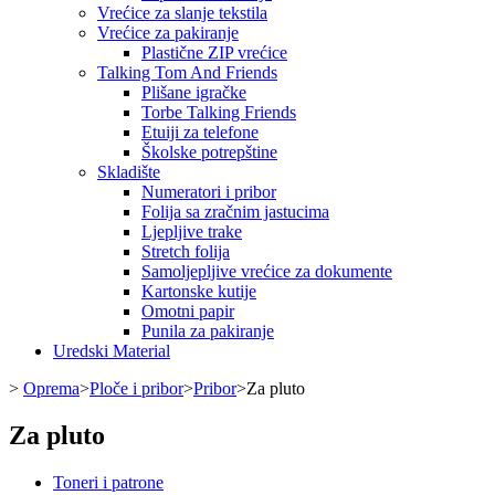
Vrećice za slanje tekstila
Vrećice za pakiranje
Plastične ZIP vrećice
Talking Tom And Friends
Plišane igračke
Torbe Talking Friends
Etuiji za telefone
Školske potrepštine
Skladište
Numeratori i pribor
Folija sa zračnim jastucima
Ljepljive trake
Stretch folija
Samoljepljive vrećice za dokumente
Kartonske kutije
Omotni papir
Punila za pakiranje
Uredski Material
>
Oprema
>
Ploče i pribor
>
Pribor
>
Za pluto
Za pluto
Toneri i patrone