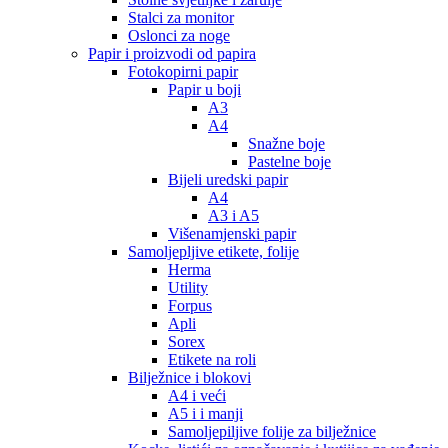
Stalci za monitor
Oslonci za noge
Papir i proizvodi od papira
Fotokopirni papir
Papir u boji
A3
A4
Snažne boje
Pastelne boje
Bijeli uredski papir
A4
A3 i A5
Višenamjenski papir
Samoljepljive etikete, folije
Herma
Utility
Forpus
Apli
Sorex
Etikete na roli
Bilježnice i blokovi
A4 i veći
A5 i i manji
Samoljepiljive folije za bilježnice