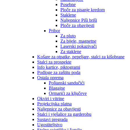
Posebne
Ploče za pisanje kredom
Staklene
Naljepnice Piši briši
Ploče za obavijesti
Pribor
Za pluto
Za bijele, magnetne
Laserski pokazivači
Za staklene
Košare za otpatke, pepeljare, stalci za kišobrane
Stalci za prospekte
Info kartice, piktogrami
Podloge za zaštitu poda
Ostala oprema
Poštanski sandučići
Blagajne
Ormarići za ključeve
Okviri i vitrine
Projekcijska platna
Naljepnice za obavijesti
Stalci i vješalice za garderobu
Sustavi pregrada
Ugostiteljstvo
Stolne svjetiljke i žarulje