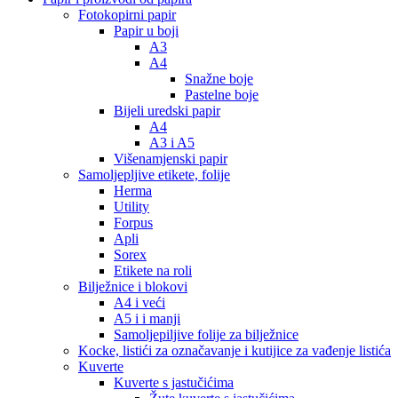
Fotokopirni papir
Papir u boji
A3
A4
Snažne boje
Pastelne boje
Bijeli uredski papir
A4
A3 i A5
Višenamjenski papir
Samoljepljive etikete, folije
Herma
Utility
Forpus
Apli
Sorex
Etikete na roli
Bilježnice i blokovi
A4 i veći
A5 i i manji
Samoljepiljive folije za bilježnice
Kocke, listići za označavanje i kutijice za vađenje listića
Kuverte
Kuverte s jastučićima