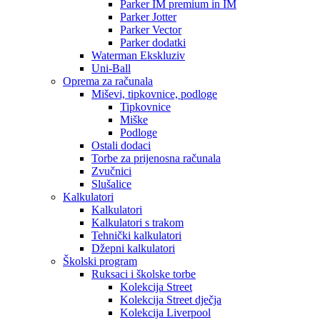
Parker IM premium in IM
Parker Jotter
Parker Vector
Parker dodatki
Waterman Ekskluziv
Uni-Ball
Oprema za računala
Miševi, tipkovnice, podloge
Tipkovnice
Miške
Podloge
Ostali dodaci
Torbe za prijenosna računala
Zvučnici
Slušalice
Kalkulatori
Kalkulatori
Kalkulatori s trakom
Tehnički kalkulatori
Džepni kalkulatori
Školski program
Ruksaci i školske torbe
Kolekcija Street
Kolekcija Street dječja
Kolekcija Liverpool