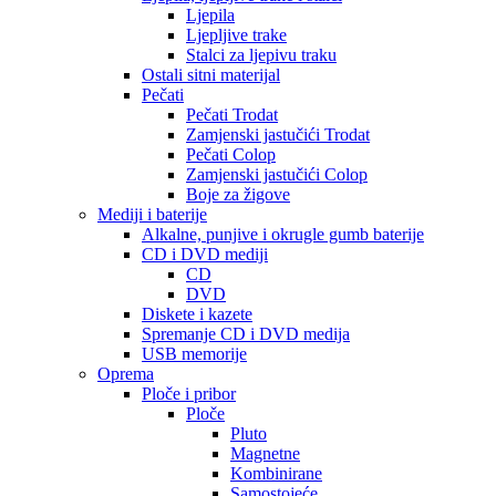
Ljepila
Ljepljive trake
Stalci za ljepivu traku
Ostali sitni materijal
Pečati
Pečati Trodat
Zamjenski jastučići Trodat
Pečati Colop
Zamjenski jastučići Colop
Boje za žigove
Mediji i baterije
Alkalne, punjive i okrugle gumb baterije
CD i DVD mediji
CD
DVD
Diskete i kazete
Spremanje CD i DVD medija
USB memorije
Oprema
Ploče i pribor
Ploče
Pluto
Magnetne
Kombinirane
Samostojeće