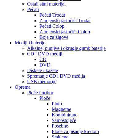
Ostali sitni materijal
Pečati
Pečati Trodat
Zamjenski jastučići Trodat
Pečati Colop
Zamjenski jastučići Colop
Boje za žigove
Mediji i baterije
Alkalne, punjive i okrugle gumb baterije
CD i DVD mediji
CD
DVD
Diskete i kazete
Spremanje CD i DVD medija
USB memorije
Oprema
Ploče i pribor
Ploče
Pluto
Magnetne
Kombinirane
Samostojeće
Posebne
Ploče za pisanje kredom
Staklene