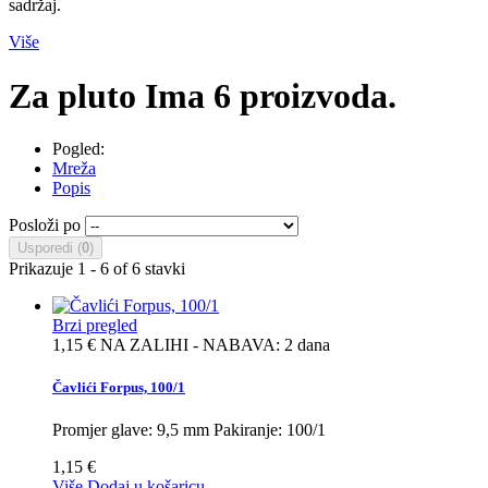
sadržaj.
Više
Za pluto
Ima 6 proizvoda.
Pogled:
Mreža
Popis
Posloži po
Usporedi (
0
)
Prikazuje 1 - 6 of 6 stavki
Brzi pregled
1,15 €
NA ZALIHI - NABAVA: 2 dana
Čavlići Forpus, 100/1
Promjer glave: 9,5 mm Pakiranje: 100/1
1,15 €
Više
Dodaj u košaricu