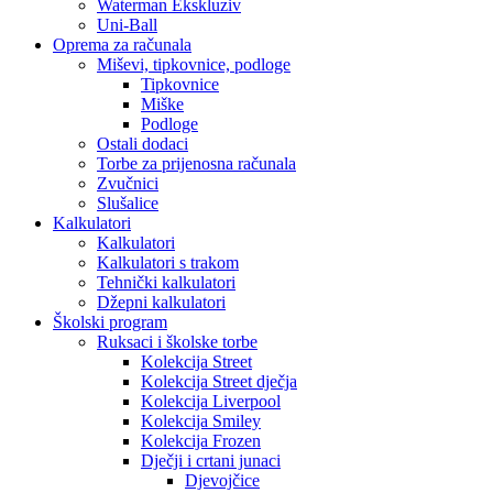
Waterman Ekskluziv
Uni-Ball
Oprema za računala
Miševi, tipkovnice, podloge
Tipkovnice
Miške
Podloge
Ostali dodaci
Torbe za prijenosna računala
Zvučnici
Slušalice
Kalkulatori
Kalkulatori
Kalkulatori s trakom
Tehnički kalkulatori
Džepni kalkulatori
Školski program
Ruksaci i školske torbe
Kolekcija Street
Kolekcija Street dječja
Kolekcija Liverpool
Kolekcija Smiley
Kolekcija Frozen
Dječji i crtani junaci
Djevojčice