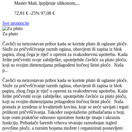
Master Mail, ljepljenje silikonom,...
72,81 €
-25%
97,08 €
Sve promocije
Za pluto
Čavlići
su neizostavan pribor kada se koriste pluto ili oglasne ploče.
Služe za pričvršćivanje raznih oglasa, obavijesti ili zapisa iz blok
papira, zbog čega je riječ o opremi za svakodnevnu upotrebu. Kada
želite pričvrstiti svoje zabilješke, upotrijebite
čavliće za pluto ploču
,
koji su svojim dimenzijama prilagođeni bočnoj širini ploče.
Naša
p...
Čavlići
su neizostavan pribor kada se koriste pluto ili oglasne ploče.
Služe za pričvršćivanje raznih oglasa, obavijesti ili zapisa iz blok
papira, zbog čega je riječ o opremi za svakodnevnu upotrebu. Kada
želite pričvrstiti svoje zabilješke, upotrijebite
čavliće za pluto ploču
,
koji su svojim dimenzijama prilagođeni bočnoj širini ploče.
Naša
ponuda je izrađena iz kvalitetnih kovina, koje se neće savijati i trgati
prilikom pričvršćivanja. Također raspolažemo
pribadačama u boji
,
koje osim praktične odnosno uporabne funkcije imaju i ukrasnu
funkciju. Pribadače šarenih vrhova stvaraju raznobojan izgled
površine ploče, a raznim bojama možete i organizirati postavljeni