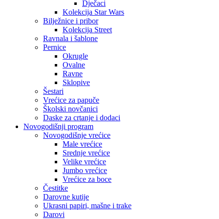
Dječaci
Kolekcija Star Wars
Bilježnice i pribor
Kolekcija Street
Ravnala i šablone
Pernice
Okrugle
Ovalne
Ravne
Sklopive
Šestari
Vrećice za papuče
Školski novčanici
Daske za crtanje i dodaci
Novogodišnji program
Novogodišnje vrećice
Male vrećice
Srednje vrećice
Velike vrećice
Jumbo vrećice
Vrećice za boce
Čestitke
Darovne kutije
Ukrasni papiri, mašne i trake
Darovi