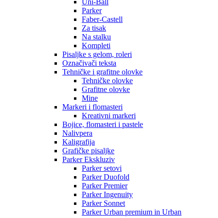
Uni-Ball
Parker
Faber-Castell
Za tisak
Na stalku
Kompleti
Pisaljke s gelom, roleri
Označivači teksta
Tehničke i grafitne olovke
Tehničke olovke
Grafitne olovke
Mine
Markeri i flomasteri
Kreativni markeri
Bojice, flomasteri i pastele
Nalivpera
Kaligrafija
Grafičke pisaljke
Parker Ekskluziv
Parker setovi
Parker Duofold
Parker Premier
Parker Ingenuity
Parker Sonnet
Parker Urban premium in Urban