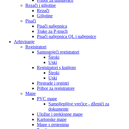
Pribor za uništavače
Rezači i giljotine
Rezači
Giljotine
Pisači
Pisači naljepnica
Trake za P-touch
Pisači naljepnica QL i naljepnice
Arhiviranje
Registratori
Samostojeći registratori
Široki
Uski
Registratori s kutijom
Široki
Uski
Pregrade i registri
Pribor za registratore
Mape
PVC mape
Samoljepljive vrećice - džepići za
dokumente
Uložne i preklopne mape
Kartonske mape
Mape s prstenima