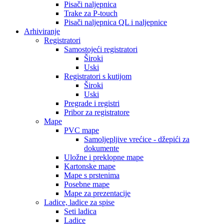
Pisači naljepnica
Trake za P-touch
Pisači naljepnica QL i naljepnice
Arhiviranje
Registratori
Samostojeći registratori
Široki
Uski
Registratori s kutijom
Široki
Uski
Pregrade i registri
Pribor za registratore
Mape
PVC mape
Samoljepljive vrećice - džepići za
dokumente
Uložne i preklopne mape
Kartonske mape
Mape s prstenima
Posebne mape
Mape za prezentacije
Ladice, ladice za spise
Seti ladica
Ladice