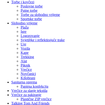
Torbe i kovčezi
Poslovne torbe
Putne torbe
Torbe za slobodno vrijeme
Sportske torbe
Slobodno vrijeme
Plaža
Igre
Logorovanje
Svjetiljke i reflektirajuće trake
Ure
Vozila
Kape
Trekking
Alat
Piknik
Vrećice
Novčanici
Kišobrani
Sanitarna oprema
Papirna konfekcija
Vrećice za slanje tekstila
Vrećice za pakiranje
Plastične ZIP vrećice
Talking Tom And Friends