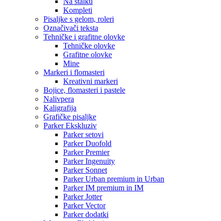
Na stalku
Kompleti
Pisaljke s gelom, roleri
Označivači teksta
Tehničke i grafitne olovke
Tehničke olovke
Grafitne olovke
Mine
Markeri i flomasteri
Kreativni markeri
Bojice, flomasteri i pastele
Nalivpera
Kaligrafija
Grafičke pisaljke
Parker Ekskluziv
Parker setovi
Parker Duofold
Parker Premier
Parker Ingenuity
Parker Sonnet
Parker Urban premium in Urban
Parker IM premium in IM
Parker Jotter
Parker Vector
Parker dodatki