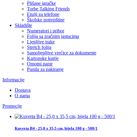
Plišane igračke
Torbe Talking Friends
Etuiji za telefone
Školske potrepštine
Skladište
Numeratori i pribor
Folija sa zračnim jastucima
Ljepljive trake
Stretch folija
Samoljepljive vrećice za dokumente
Kartonske kutije
Omotni papir
Punila za pakiranje
Informacije
Dostava
O nama
Promocije
Kuverta B4 - 25,0 x 35,5 cm, bijela 100 g - 500/1