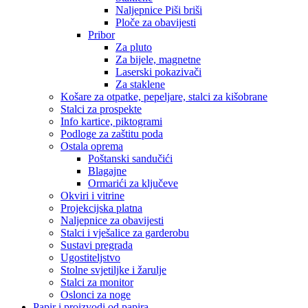
Naljepnice Piši briši
Ploče za obavijesti
Pribor
Za pluto
Za bijele, magnetne
Laserski pokazivači
Za staklene
Košare za otpatke, pepeljare, stalci za kišobrane
Stalci za prospekte
Info kartice, piktogrami
Podloge za zaštitu poda
Ostala oprema
Poštanski sandučići
Blagajne
Ormarići za ključeve
Okviri i vitrine
Projekcijska platna
Naljepnice za obavijesti
Stalci i vješalice za garderobu
Sustavi pregrada
Ugostiteljstvo
Stolne svjetiljke i žarulje
Stalci za monitor
Oslonci za noge
Papir i proizvodi od papira