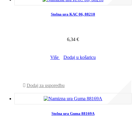
Stolna ura KAC 06, 88210
6,34 €
Više
Dodaj u košaricu
NA ZALIHI KOD DOBAVLJAČA – NABAVA 3 dana
Dodaj za usporedbu
Stolna ura Guma 88169A