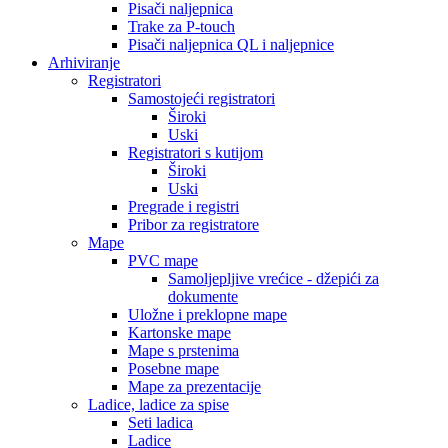
Pisači naljepnica
Trake za P-touch
Pisači naljepnica QL i naljepnice
Arhiviranje
Registratori
Samostojeći registratori
Široki
Uski
Registratori s kutijom
Široki
Uski
Pregrade i registri
Pribor za registratore
Mape
PVC mape
Samoljepljive vrećice - džepići za
dokumente
Uložne i preklopne mape
Kartonske mape
Mape s prstenima
Posebne mape
Mape za prezentacije
Ladice, ladice za spise
Seti ladica
Ladice