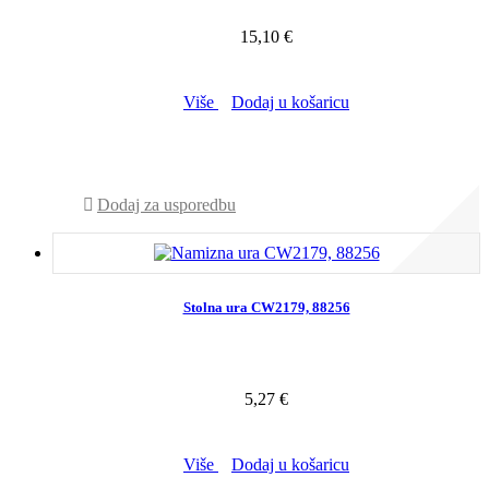
15,10 €
Više
Dodaj u košaricu
NIJE NA ZALIHI - POZOVITE NAS
Dodaj za usporedbu
Stolna ura CW2179, 88256
5,27 €
Više
Dodaj u košaricu