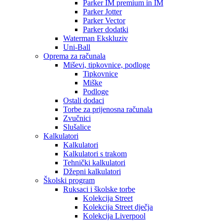
Parker IM premium in IM
Parker Jotter
Parker Vector
Parker dodatki
Waterman Ekskluziv
Uni-Ball
Oprema za računala
Miševi, tipkovnice, podloge
Tipkovnice
Miške
Podloge
Ostali dodaci
Torbe za prijenosna računala
Zvučnici
Slušalice
Kalkulatori
Kalkulatori
Kalkulatori s trakom
Tehnički kalkulatori
Džepni kalkulatori
Školski program
Ruksaci i školske torbe
Kolekcija Street
Kolekcija Street dječja
Kolekcija Liverpool