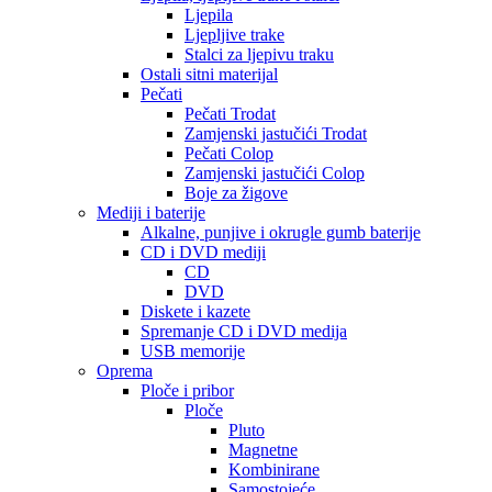
Ljepila
Ljepljive trake
Stalci za ljepivu traku
Ostali sitni materijal
Pečati
Pečati Trodat
Zamjenski jastučići Trodat
Pečati Colop
Zamjenski jastučići Colop
Boje za žigove
Mediji i baterije
Alkalne, punjive i okrugle gumb baterije
CD i DVD mediji
CD
DVD
Diskete i kazete
Spremanje CD i DVD medija
USB memorije
Oprema
Ploče i pribor
Ploče
Pluto
Magnetne
Kombinirane
Samostojeće