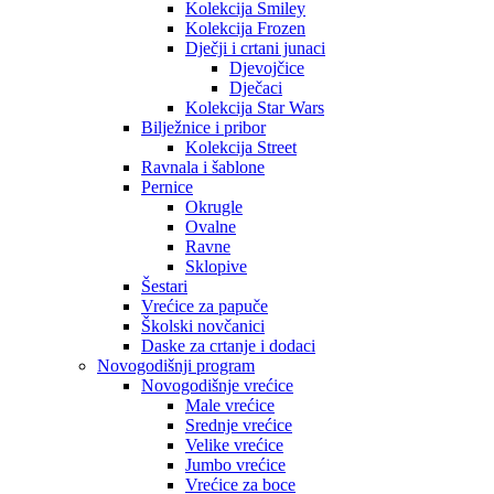
Kolekcija Smiley
Kolekcija Frozen
Dječji i crtani junaci
Djevojčice
Dječaci
Kolekcija Star Wars
Bilježnice i pribor
Kolekcija Street
Ravnala i šablone
Pernice
Okrugle
Ovalne
Ravne
Sklopive
Šestari
Vrećice za papuče
Školski novčanici
Daske za crtanje i dodaci
Novogodišnji program
Novogodišnje vrećice
Male vrećice
Srednje vrećice
Velike vrećice
Jumbo vrećice
Vrećice za boce