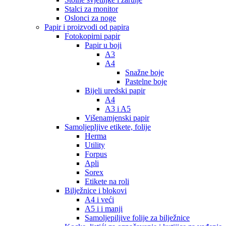
Stalci za monitor
Oslonci za noge
Papir i proizvodi od papira
Fotokopirni papir
Papir u boji
A3
A4
Snažne boje
Pastelne boje
Bijeli uredski papir
A4
A3 i A5
Višenamjenski papir
Samoljepljive etikete, folije
Herma
Utility
Forpus
Apli
Sorex
Etikete na roli
Bilježnice i blokovi
A4 i veći
A5 i i manji
Samoljepiljive folije za bilježnice