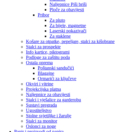
Naljepnice Piši briši
Ploče za obavijesti
Pribor
Za pluto
Za bijele, magnetne
Laserski pokazivači
Za staklene
Košare za otpatke, pepeljare, stalci za kišobrane
Stalci za prospekte
Info kartice, piktogrami
Podloge za zaštitu poda
Ostala oprema
Poštanski sandučići
Blagajne
Ormarići za ključeve
Okviri i vitrine
Projekcijska platna
Naljepnice za obavijesti
Stalci i vješalice za garderobu
Sustavi pregrada
Ugostiteljstvo
Stolne svjetiljke i žarulje
Stalci za monitor
Oslonci za noge
Papir i proizvodi od papira