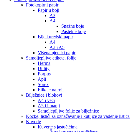
Fotokopirni papir
Papir u boji
A3
A4
Snažne boje
Pastelne boje
Bijeli uredski papir
A4
A3 i A5
Višenamjenski papir
Samoljepljive etikete, folije
Herma
Utility
Forpus
Apli
Sorex
Etikete na roli
Bilježnice i blokovi
A4 i veći
A5 i i manji
Samoljepiljive folije za bilježnice
Kocke, listići za označavanje i kutijice za vađenje listića
Kuverte
Kuverte s jastučićima