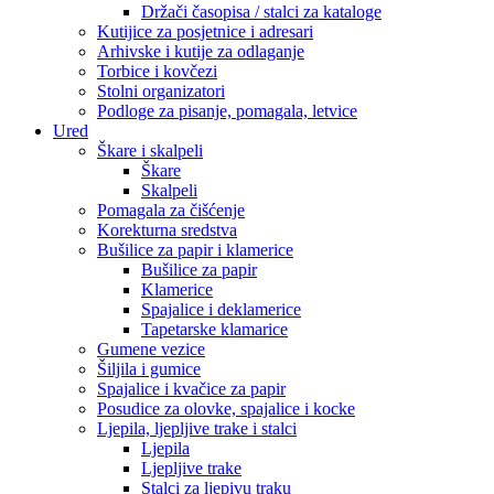
Držači časopisa / stalci za kataloge
Kutijice za posjetnice i adresari
Arhivske i kutije za odlaganje
Torbice i kovčezi
Stolni organizatori
Podloge za pisanje, pomagala, letvice
Ured
Škare i skalpeli
Škare
Skalpeli
Pomagala za čišćenje
Korekturna sredstva
Bušilice za papir i klamerice
Bušilice za papir
Klamerice
Spajalice i deklamerice
Tapetarske klamarice
Gumene vezice
Šiljila i gumice
Spajalice i kvačice za papir
Posudice za olovke, spajalice i kocke
Ljepila, ljepljive trake i stalci
Ljepila
Ljepljive trake
Stalci za ljepivu traku