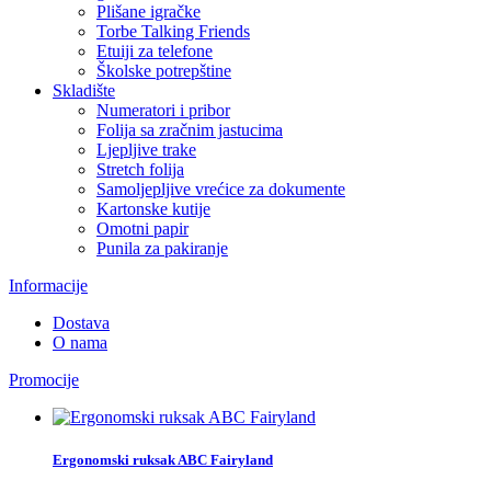
Plišane igračke
Torbe Talking Friends
Etuiji za telefone
Školske potrepštine
Skladište
Numeratori i pribor
Folija sa zračnim jastucima
Ljepljive trake
Stretch folija
Samoljepljive vrećice za dokumente
Kartonske kutije
Omotni papir
Punila za pakiranje
Informacije
Dostava
O nama
Promocije
Ergonomski ruksak ABC Fairyland