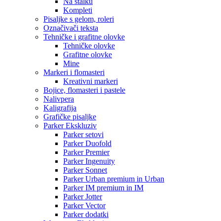
Na stalku
Kompleti
Pisaljke s gelom, roleri
Označivači teksta
Tehničke i grafitne olovke
Tehničke olovke
Grafitne olovke
Mine
Markeri i flomasteri
Kreativni markeri
Bojice, flomasteri i pastele
Nalivpera
Kaligrafija
Grafičke pisaljke
Parker Ekskluziv
Parker setovi
Parker Duofold
Parker Premier
Parker Ingenuity
Parker Sonnet
Parker Urban premium in Urban
Parker IM premium in IM
Parker Jotter
Parker Vector
Parker dodatki