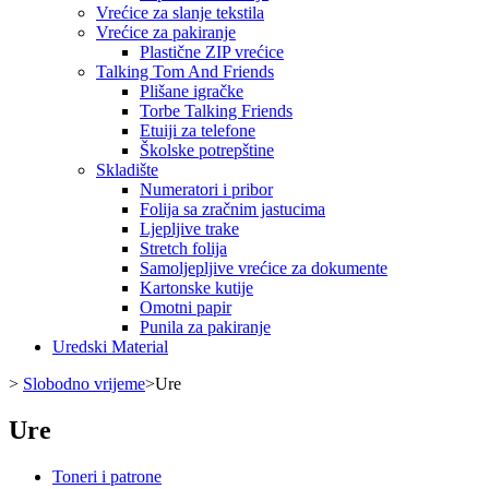
Vrećice za slanje tekstila
Vrećice za pakiranje
Plastične ZIP vrećice
Talking Tom And Friends
Plišane igračke
Torbe Talking Friends
Etuiji za telefone
Školske potrepštine
Skladište
Numeratori i pribor
Folija sa zračnim jastucima
Ljepljive trake
Stretch folija
Samoljepljive vrećice za dokumente
Kartonske kutije
Omotni papir
Punila za pakiranje
Uredski Material
>
Slobodno vrijeme
>
Ure
Ure
Toneri i patrone