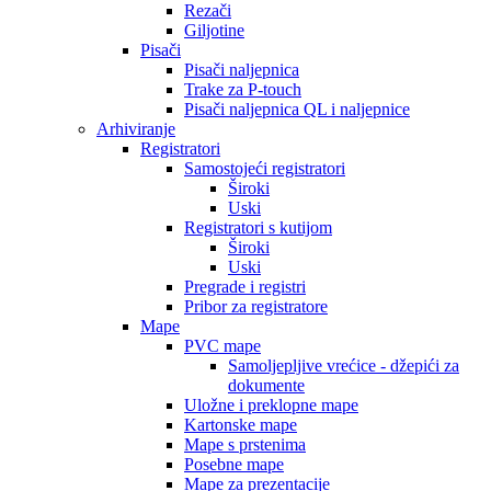
Rezači
Giljotine
Pisači
Pisači naljepnica
Trake za P-touch
Pisači naljepnica QL i naljepnice
Arhiviranje
Registratori
Samostojeći registratori
Široki
Uski
Registratori s kutijom
Široki
Uski
Pregrade i registri
Pribor za registratore
Mape
PVC mape
Samoljepljive vrećice - džepići za
dokumente
Uložne i preklopne mape
Kartonske mape
Mape s prstenima
Posebne mape
Mape za prezentacije