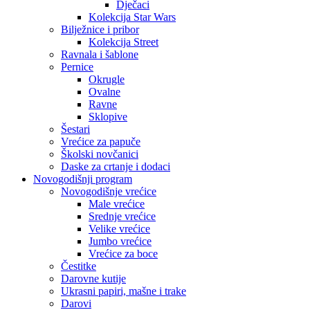
Dječaci
Kolekcija Star Wars
Bilježnice i pribor
Kolekcija Street
Ravnala i šablone
Pernice
Okrugle
Ovalne
Ravne
Sklopive
Šestari
Vrećice za papuče
Školski novčanici
Daske za crtanje i dodaci
Novogodišnji program
Novogodišnje vrećice
Male vrećice
Srednje vrećice
Velike vrećice
Jumbo vrećice
Vrećice za boce
Čestitke
Darovne kutije
Ukrasni papiri, mašne i trake
Darovi