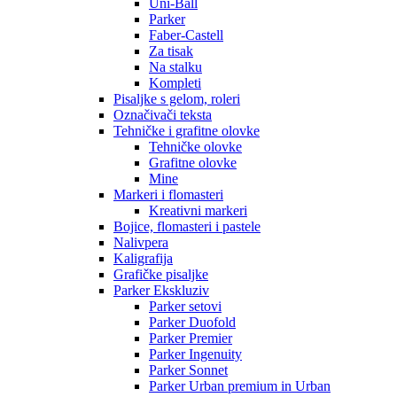
Uni-Ball
Parker
Faber-Castell
Za tisak
Na stalku
Kompleti
Pisaljke s gelom, roleri
Označivači teksta
Tehničke i grafitne olovke
Tehničke olovke
Grafitne olovke
Mine
Markeri i flomasteri
Kreativni markeri
Bojice, flomasteri i pastele
Nalivpera
Kaligrafija
Grafičke pisaljke
Parker Ekskluziv
Parker setovi
Parker Duofold
Parker Premier
Parker Ingenuity
Parker Sonnet
Parker Urban premium in Urban