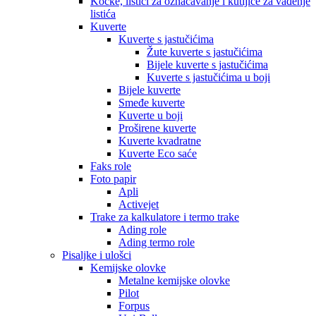
Kocke, listići za označavanje i kutijice za vađenje
listića
Kuverte
Kuverte s jastučićima
Žute kuverte s jastučićima
Bijele kuverte s jastučićima
Kuverte s jastučićima u boji
Bijele kuverte
Smeđe kuverte
Kuverte u boji
Proširene kuverte
Kuverte kvadratne
Kuverte Eco saće
Faks role
Foto papir
Apli
Activejet
Trake za kalkulatore i termo trake
Ading role
Ading termo role
Pisaljke i ulošci
Kemijske olovke
Metalne kemijske olovke
Pilot
Forpus