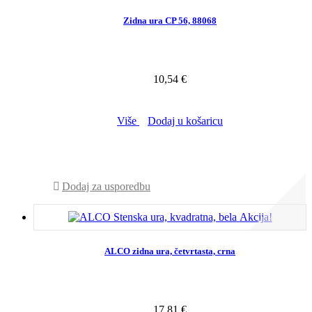
Zidna ura CP 56, 88068
10,54 €
Više
Dodaj u košaricu
NIJE NA ZALIHI - POZOVITE NAS
Dodaj za usporedbu
Akcija!
ALCO zidna ura, četvrtasta, crna
17,81 €