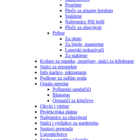
Posebne
Ploče za pisanje kredom
Staklene
Naljepnice Piši briši
Ploče za obavijesti
Pribor
Za pluto
Za bijele, magnetne
Laserski pokazivači
Za staklene
Košare za otpatke, pepeljare, stalci za kišobrane
Stalci za prospekte
Info kartice, piktogrami
Podloge za zaštitu poda
Ostala oprema
Poštanski sandučići
Blagajne
Ormarići za ključeve
Okviri i vitrine
Projekcijska platna
Naljepnice za obavijesti
Stalci i vješalice za garderobu
Sustavi pregrada
Ugostiteljstvo
Stolne svjetiljke i žarulje