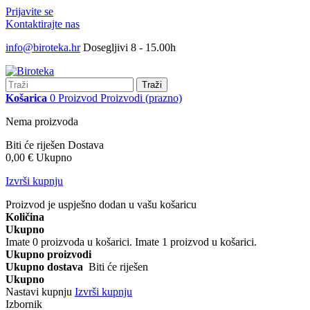
Prijavite se
Kontaktirajte nas
info@biroteka.hr
Dosegljivi 8 - 15.00h
Traži
Košarica
0
Proizvod
Proizvodi
(prazno)
Nema proizvoda
Biti će riješen
Dostava
0,00 €
Ukupno
Izvrši kupnju
Proizvod je uspješno dodan u vašu košaricu
Količina
Ukupno
Imate
0
proizvoda u košarici.
Imate 1 proizvod u košarici.
Ukupno proizvodi
Ukupno dostava
Biti će riješen
Ukupno
Nastavi kupnju
Izvrši kupnju
Izbornik