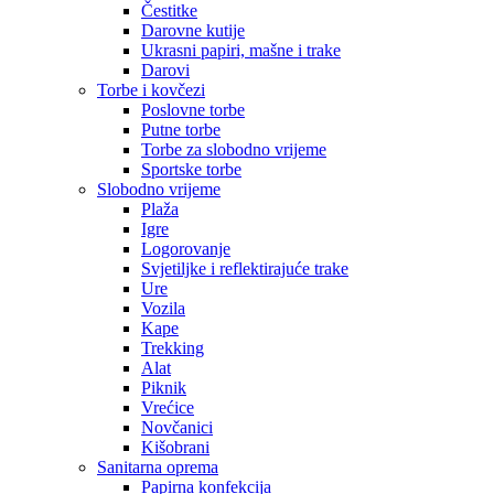
Čestitke
Darovne kutije
Ukrasni papiri, mašne i trake
Darovi
Torbe i kovčezi
Poslovne torbe
Putne torbe
Torbe za slobodno vrijeme
Sportske torbe
Slobodno vrijeme
Plaža
Igre
Logorovanje
Svjetiljke i reflektirajuće trake
Ure
Vozila
Kape
Trekking
Alat
Piknik
Vrećice
Novčanici
Kišobrani
Sanitarna oprema
Papirna konfekcija