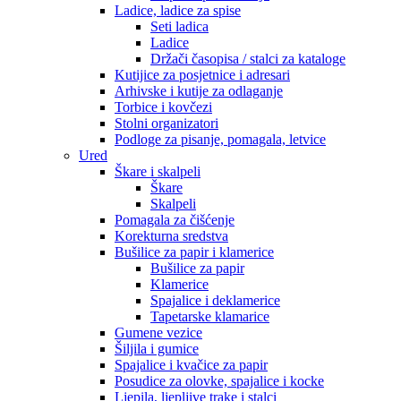
Ladice, ladice za spise
Seti ladica
Ladice
Držači časopisa / stalci za kataloge
Kutijice za posjetnice i adresari
Arhivske i kutije za odlaganje
Torbice i kovčezi
Stolni organizatori
Podloge za pisanje, pomagala, letvice
Ured
Škare i skalpeli
Škare
Skalpeli
Pomagala za čišćenje
Korekturna sredstva
Bušilice za papir i klamerice
Bušilice za papir
Klamerice
Spajalice i deklamerice
Tapetarske klamarice
Gumene vezice
Šiljila i gumice
Spajalice i kvačice za papir
Posudice za olovke, spajalice i kocke
Ljepila, ljepljive trake i stalci