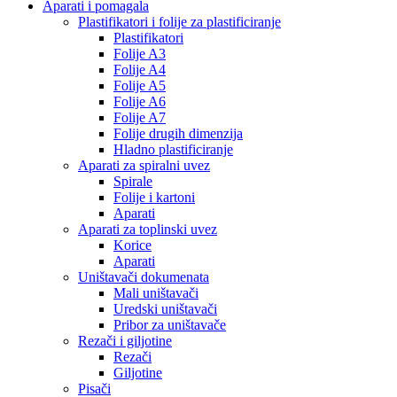
Aparati i pomagala
Plastifikatori i folije za plastificiranje
Plastifikatori
Folije A3
Folije A4
Folije A5
Folije A6
Folije A7
Folije drugih dimenzija
Hladno plastificiranje
Aparati za spiralni uvez
Spirale
Folije i kartoni
Aparati
Aparati za toplinski uvez
Korice
Aparati
Uništavači dokumenata
Mali uništavači
Uredski uništavači
Pribor za uništavače
Rezači i giljotine
Rezači
Giljotine
Pisači