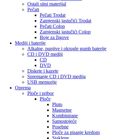
Ostali sitni materijal
Pečati
Pečati Trodat
Zamjenski jastučići Trodat
Pečati Colop
Zamjenski jastučići Colop
Boje za žigove
Mediji i baterije
Alkalne, punjive i okrugle gumb baterije
CD i DVD mediji
CD
DVD
Diskete i kazete
Spremanje CD i DVD medija
USB memorije
Oprema
Ploče i pribor
Ploče
Pluto
Magnetne
Kombinirane
Samostojeće
Posebne
Ploče za pisanje kredom
Staklene