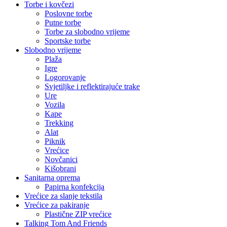
Torbe i kovčezi
Poslovne torbe
Putne torbe
Torbe za slobodno vrijeme
Sportske torbe
Slobodno vrijeme
Plaža
Igre
Logorovanje
Svjetiljke i reflektirajuće trake
Ure
Vozila
Kape
Trekking
Alat
Piknik
Vrećice
Novčanici
Kišobrani
Sanitarna oprema
Papirna konfekcija
Vrećice za slanje tekstila
Vrećice za pakiranje
Plastične ZIP vrećice
Talking Tom And Friends