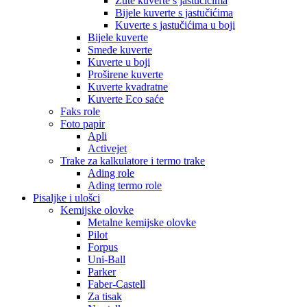
Žute kuverte s jastučićima
Bijele kuverte s jastučićima
Kuverte s jastučićima u boji
Bijele kuverte
Smeđe kuverte
Kuverte u boji
Proširene kuverte
Kuverte kvadratne
Kuverte Eco saće
Faks role
Foto papir
Apli
Activejet
Trake za kalkulatore i termo trake
Ading role
Ading termo role
Pisaljke i ulošci
Kemijske olovke
Metalne kemijske olovke
Pilot
Forpus
Uni-Ball
Parker
Faber-Castell
Za tisak