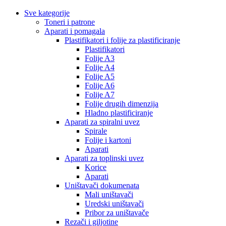
Sve kategorije
Toneri i patrone
Aparati i pomagala
Plastifikatori i folije za plastificiranje
Plastifikatori
Folije A3
Folije A4
Folije A5
Folije A6
Folije A7
Folije drugih dimenzija
Hladno plastificiranje
Aparati za spiralni uvez
Spirale
Folije i kartoni
Aparati
Aparati za toplinski uvez
Korice
Aparati
Uništavači dokumenata
Mali uništavači
Uredski uništavači
Pribor za uništavače
Rezači i giljotine