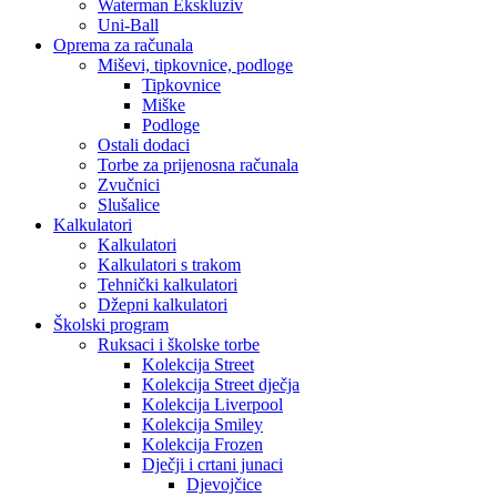
Waterman Ekskluziv
Uni-Ball
Oprema za računala
Miševi, tipkovnice, podloge
Tipkovnice
Miške
Podloge
Ostali dodaci
Torbe za prijenosna računala
Zvučnici
Slušalice
Kalkulatori
Kalkulatori
Kalkulatori s trakom
Tehnički kalkulatori
Džepni kalkulatori
Školski program
Ruksaci i školske torbe
Kolekcija Street
Kolekcija Street dječja
Kolekcija Liverpool
Kolekcija Smiley
Kolekcija Frozen
Dječji i crtani junaci
Djevojčice