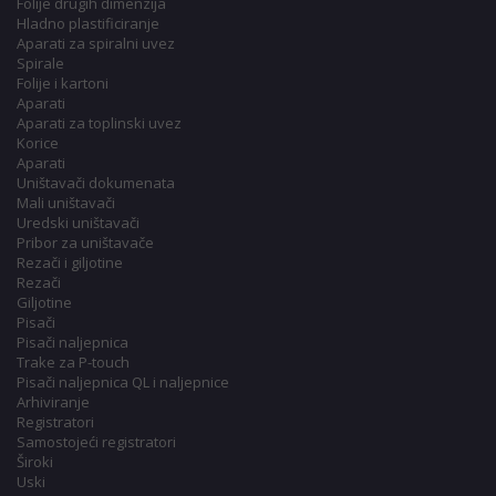
Folije drugih dimenzija
Hladno plastificiranje
Aparati za spiralni uvez
Spirale
Folije i kartoni
Aparati
Aparati za toplinski uvez
Korice
Aparati
Uništavači dokumenata
Mali uništavači
Uredski uništavači
Pribor za uništavače
Rezači i giljotine
Rezači
Giljotine
Pisači
Pisači naljepnica
Trake za P-touch
Pisači naljepnica QL i naljepnice
Arhiviranje
Registratori
Samostojeći registratori
Široki
Uski