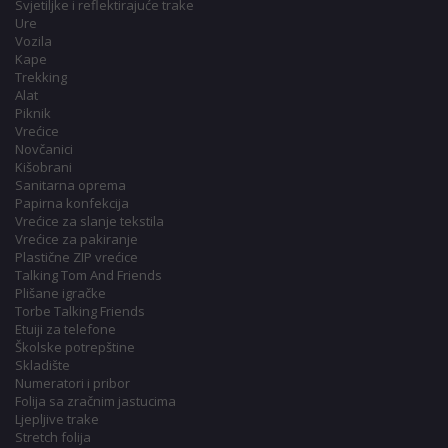
Svjetiljke i reflektirajuće trake
Ure
Vozila
Kape
Trekking
Alat
Piknik
Vrećice
Novčanici
Kišobrani
Sanitarna oprema
Papirna konfekcija
Vrećice za slanje tekstila
Vrećice za pakiranje
Plastične ZIP vrećice
Talking Tom And Friends
Plišane igračke
Torbe Talking Friends
Etuiji za telefone
Školske potrepštine
Skladište
Numeratori i pribor
Folija sa zračnim jastucima
Ljepljive trake
Stretch folija