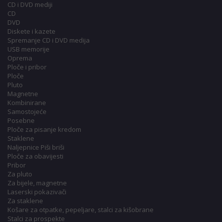
CD i DVD mediji
CD
DVD
Diskete i kazete
Spremanje CD i DVD medija
USB memorije
Oprema
Ploče i pribor
Ploče
Pluto
Magnetne
Kombinirane
Samostojeće
Posebne
Ploče za pisanje kredom
Staklene
Naljepnice Piši briši
Ploče za obavijesti
Pribor
Za pluto
Za bijele, magnetne
Laserski pokazivači
Za staklene
Košare za otpatke, pepeljare, stalci za kišobrane
Stalci za prospekte