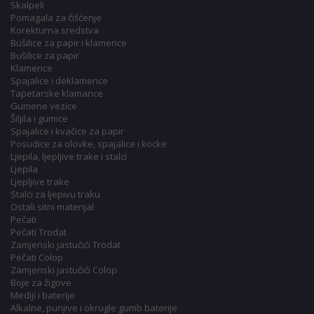
Skalpeli
Pomagala za čišćenje
Korekturna sredstva
Bušilice za papir i klamerice
Bušilice za papir
Klamerice
Spajalice i deklamerice
Tapetarske klamarice
Gumene vezice
Šiljila i gumice
Spajalice i kvačice za papir
Posudice za olovke, spajalice i kocke
Ljepila, ljepljive trake i stalci
Ljepila
Ljepljive trake
Stalci za ljepivu traku
Ostali sitni materijal
Pečati
Pečati Trodat
Zamjenski jastučići Trodat
Pečati Colop
Zamjenski jastučići Colop
Boje za žigove
Mediji i baterije
Alkalne, punjive i okrugle gumb baterije