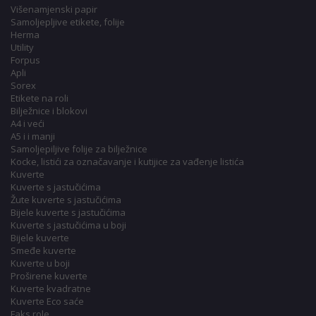
Višenamjenski papir
Samoljepljive etikete, folije
Herma
Utility
Forpus
Apli
Sorex
Etikete na roli
Bilježnice i blokovi
A4 i veći
A5 i i manji
Samoljepiljive folije za bilježnice
Kocke, listići za označavanje i kutijice za vađenje listića
Kuverte
Kuverte s jastučićima
Žute kuverte s jastučićima
Bijele kuverte s jastučićima
Kuverte s jastučićima u boji
Bijele kuverte
Smeđe kuverte
Kuverte u boji
Proširene kuverte
Kuverte kvadratne
Kuverte Eco saće
Faks role