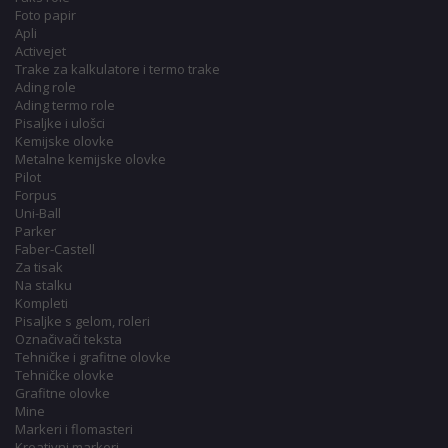
Foto papir
Apli
Activejet
Trake za kalkulatore i termo trake
Ading role
Ading termo role
Pisaljke i ulošci
Kemijske olovke
Metalne kemijske olovke
Pilot
Forpus
Uni-Ball
Parker
Faber-Castell
Za tisak
Na stalku
Kompleti
Pisaljke s gelom, roleri
Označivači teksta
Tehničke i grafitne olovke
Tehničke olovke
Grafitne olovke
Mine
Markeri i flomasteri
Kreativni markeri