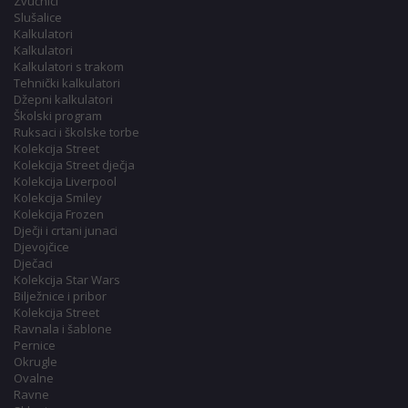
Zvučnici
Slušalice
Kalkulatori
Kalkulatori
Kalkulatori s trakom
Tehnički kalkulatori
Džepni kalkulatori
Školski program
Ruksaci i školske torbe
Kolekcija Street
Kolekcija Street dječja
Kolekcija Liverpool
Kolekcija Smiley
Kolekcija Frozen
Dječji i crtani junaci
Djevojčice
Dječaci
Kolekcija Star Wars
Bilježnice i pribor
Kolekcija Street
Ravnala i šablone
Pernice
Okrugle
Ovalne
Ravne