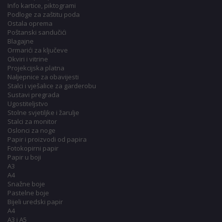
Info kartice, piktogrami
Podloge za zaštitu poda
Ostala oprema
Poštanski sandučići
Blagajne
Ormarići za ključeve
Okviri i vitrine
Projekcijska platna
Naljepnice za obavijesti
Stalci i vješalice za garderobu
Sustavi pregrada
Ugostiteljstvo
Stolne svjetiljke i žarulje
Stalci za monitor
Oslonci za noge
Papir i proizvodi od papira
Fotokopirni papir
Papir u boji
A3
A4
Snažne boje
Pastelne boje
Bijeli uredski papir
A4
A3 i A5