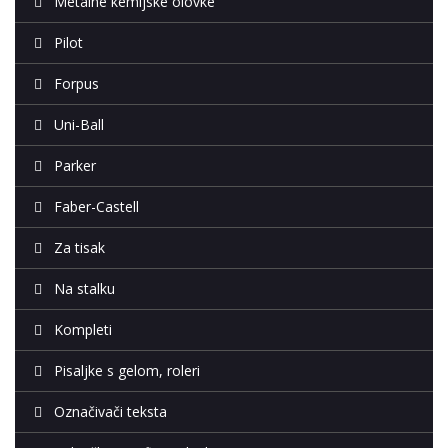
Metalne kemijske olovke
Pilot
Forpus
Uni-Ball
Parker
Faber-Castell
Za tisak
Na stalku
Kompleti
Pisaljke s gelom, roleri
Označivači teksta