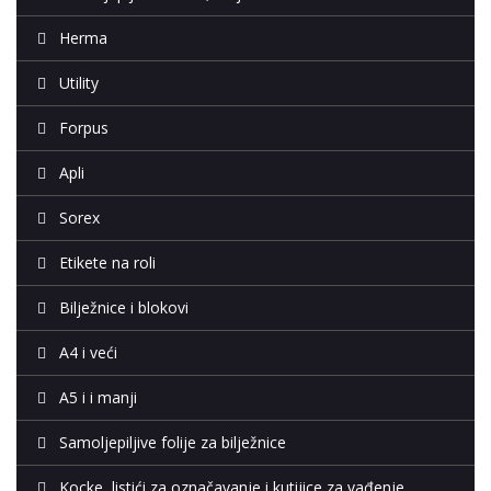
Herma
Utility
Forpus
Apli
Sorex
Etikete na roli
Bilježnice i blokovi
A4 i veći
A5 i i manji
Samoljepiljive folije za bilježnice
Kocke, listići za označavanje i kutijice za vađenje