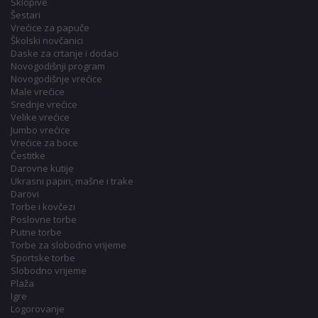
Sklopive
Šestari
Vrećice za papuče
Školski novčanici
Daske za crtanje i dodaci
Novogodišnji program
Novogodišnje vrećice
Male vrećice
Srednje vrećice
Velike vrećice
Jumbo vrećice
Vrećice za boce
Čestitke
Darovne kutije
Ukrasni papiri, mašne i trake
Darovi
Torbe i kovčezi
Poslovne torbe
Putne torbe
Torbe za slobodno vrijeme
Sportske torbe
Slobodno vrijeme
Plaža
Igre
Logorovanje