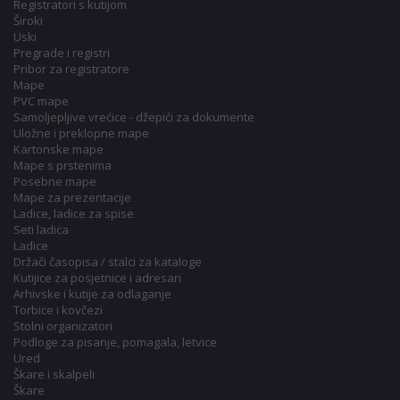
Registratori s kutijom
Široki
Uski
Pregrade i registri
Pribor za registratore
Mape
PVC mape
Samoljepljive vrećice - džepići za dokumente
Uložne i preklopne mape
Kartonske mape
Mape s prstenima
Posebne mape
Mape za prezentacije
Ladice, ladice za spise
Seti ladica
Ladice
Držači časopisa / stalci za kataloge
Kutijice za posjetnice i adresari
Arhivske i kutije za odlaganje
Torbice i kovčezi
Stolni organizatori
Podloge za pisanje, pomagala, letvice
Ured
Škare i skalpeli
Škare