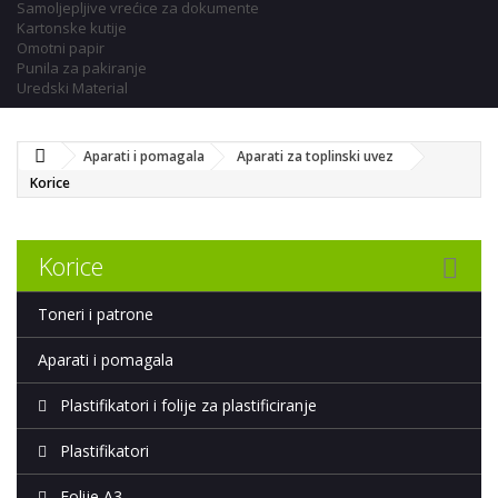
Samoljepljive vrećice za dokumente
Kartonske kutije
Omotni papir
Punila za pakiranje
Uredski Material
Aparati i pomagala
Aparati za toplinski uvez
Korice
Korice
Toneri i patrone
Aparati i pomagala
Plastifikatori i folije za plastificiranje
Plastifikatori
Folije A3