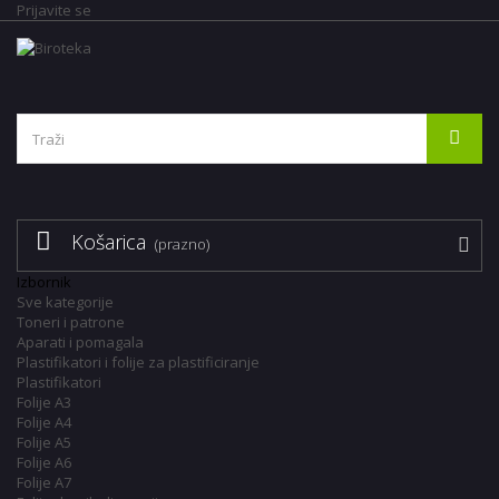
Prijavite se
Košarica
(prazno)
Izbornik
Sve kategorije
Toneri i patrone
Aparati i pomagala
Plastifikatori i folije za plastificiranje
Plastifikatori
Folije A3
Folije A4
Folije A5
Folije A6
Folije A7