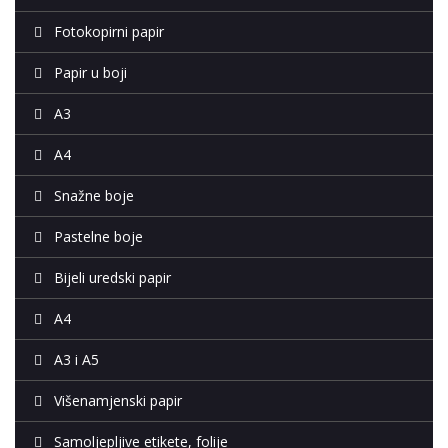
Fotokopirni papir
Papir u boji
A3
A4
Snažne boje
Pastelne boje
Bijeli uredski papir
A4
A3 i A5
Višenamjenski papir
Samoljepljive etikete, folije