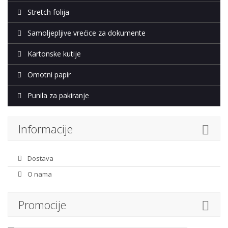
Stretch folija
Samoljepljive vrećice za dokumente
Kartonske kutije
Omotni papir
Punila za pakiranje
Informacije
Dostava
O nama
Promocije