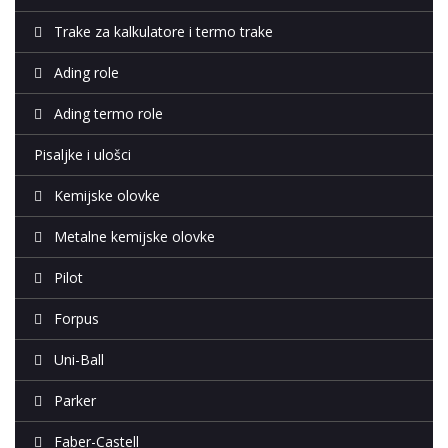
Trake za kalkulatore i termo trake
Ading role
Ading termo role
Pisaljke i ulošci
Kemijske olovke
Metalne kemijske olovke
Pilot
Forpus
Uni-Ball
Parker
Faber-Castell