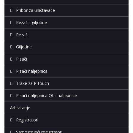
Pribor za uništavače
Rezači i giljotine
Rezači
Giljotine
Pisači
Pisači naljepnica
Trake za P-touch
Pisači naljepnica QL i naljepnice
Arhiviranje
Registratori
Samostojeći registratori