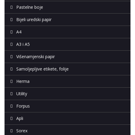
Pastelne boje
Bijeli uredski papir
A4
A3 i A5
Višenamjenski papir
Samoljepljive etikete, folije
Herma
Utility
Forpus
Apli
Sorex