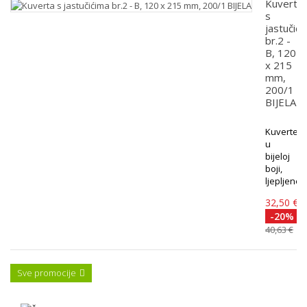
Kuverta
s
jastučić
br.2 -
B, 120
x 215
mm,
200/1
BIJELA
Kuverte
u
bijeloj
boji,
ljepljene...
32,50 €
-20%
40,63 €
Sve promocije