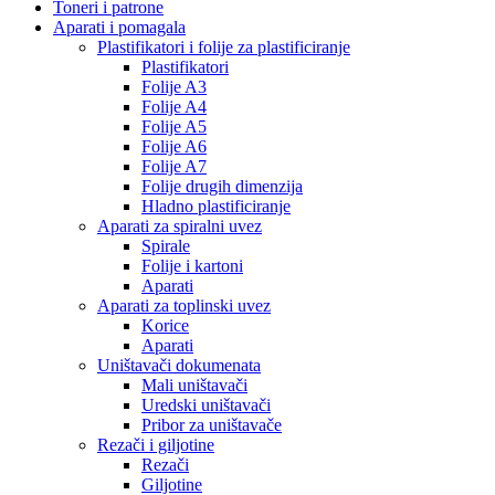
Toneri i patrone
Aparati i pomagala
Plastifikatori i folije za plastificiranje
Plastifikatori
Folije A3
Folije A4
Folije A5
Folije A6
Folije A7
Folije drugih dimenzija
Hladno plastificiranje
Aparati za spiralni uvez
Spirale
Folije i kartoni
Aparati
Aparati za toplinski uvez
Korice
Aparati
Uništavači dokumenata
Mali uništavači
Uredski uništavači
Pribor za uništavače
Rezači i giljotine
Rezači
Giljotine