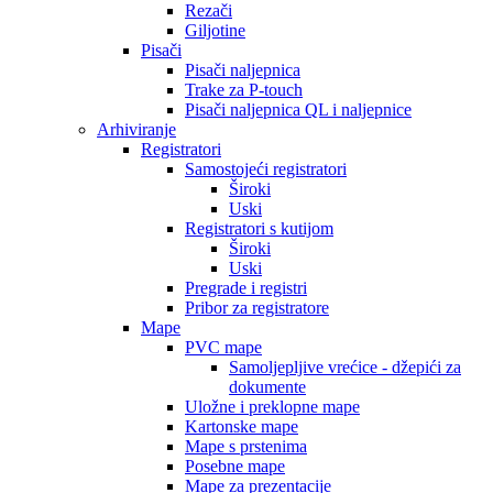
Rezači
Giljotine
Pisači
Pisači naljepnica
Trake za P-touch
Pisači naljepnica QL i naljepnice
Arhiviranje
Registratori
Samostojeći registratori
Široki
Uski
Registratori s kutijom
Široki
Uski
Pregrade i registri
Pribor za registratore
Mape
PVC mape
Samoljepljive vrećice - džepići za
dokumente
Uložne i preklopne mape
Kartonske mape
Mape s prstenima
Posebne mape
Mape za prezentacije