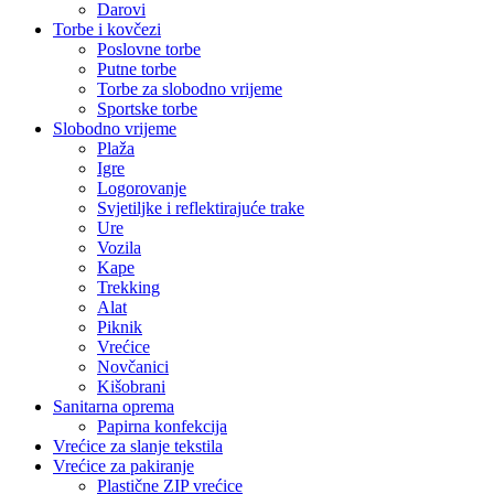
Darovi
Torbe i kovčezi
Poslovne torbe
Putne torbe
Torbe za slobodno vrijeme
Sportske torbe
Slobodno vrijeme
Plaža
Igre
Logorovanje
Svjetiljke i reflektirajuće trake
Ure
Vozila
Kape
Trekking
Alat
Piknik
Vrećice
Novčanici
Kišobrani
Sanitarna oprema
Papirna konfekcija
Vrećice za slanje tekstila
Vrećice za pakiranje
Plastične ZIP vrećice