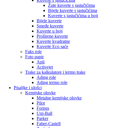
Kuverte s jastučićima
Žute kuverte s jastučićima
Bijele kuverte s jastučićima
Kuverte s jastučićima u boji
Bijele kuverte
Smeđe kuverte
Kuverte u boji
Proširene kuverte
Kuverte kvadratne
Kuverte Eco saće
Faks role
Foto papir
Apli
Activejet
Trake za kalkulatore i termo trake
Ading role
Ading termo role
Pisaljke i ulošci
Kemijske olovke
Metalne kemijske olovke
Pilot
Forpus
Uni-Ball
Parker
Faber-Castell