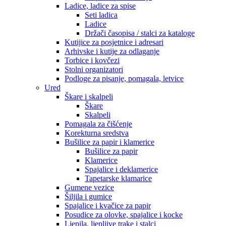
Ladice, ladice za spise
Seti ladica
Ladice
Držači časopisa / stalci za kataloge
Kutijice za posjetnice i adresari
Arhivske i kutije za odlaganje
Torbice i kovčezi
Stolni organizatori
Podloge za pisanje, pomagala, letvice
Ured
Škare i skalpeli
Škare
Skalpeli
Pomagala za čišćenje
Korekturna sredstva
Bušilice za papir i klamerice
Bušilice za papir
Klamerice
Spajalice i deklamerice
Tapetarske klamarice
Gumene vezice
Šiljila i gumice
Spajalice i kvačice za papir
Posudice za olovke, spajalice i kocke
Ljepila, ljepljive trake i stalci