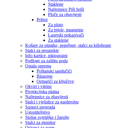
Staklene
Naljepnice Piši briši
Ploče za obavijesti
Pribor
Za pluto
Za bijele, magnetne
Laserski pokazivači
Za staklene
Košare za otpatke, pepeljare, stalci za kišobrane
Stalci za prospekte
Info kartice, piktogrami
Podloge za zaštitu poda
Ostala oprema
Poštanski sandučići
Blagajne
Ormarići za ključeve
Okviri i vitrine
Projekcijska platna
Naljepnice za obavijesti
Stalci i vješalice za garderobu
Sustavi pregrada
Ugostiteljstvo
Stolne svjetiljke i žarulje
Stalci za monitor
Oslonci za noge