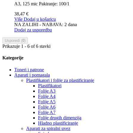
A3, 125 mic Pakiranje: 100/1
38,47 €
Više
Dodaj u košaricu
NA ZALIHI - NABAVA: 2 dana
Dodaj za usporedbu
Usporedi (
0
)
Prikazuje 1 - 6 of 6 stavki
Kategorije
Toneri i patrone
Aparati i pomagala
Plastifikatori i folije za plastificiranje
Plastifikatori
Folije A3
Folije A4
Folije A5
Folije A6
Folije A7
Folije drugih dimenzija
Hladno plastificiranje
Aparati za spiralni uvez