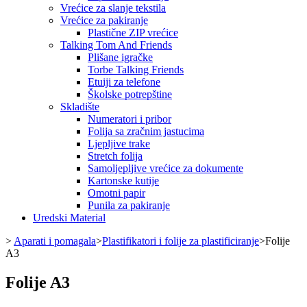
Vrećice za slanje tekstila
Vrećice za pakiranje
Plastične ZIP vrećice
Talking Tom And Friends
Plišane igračke
Torbe Talking Friends
Etuiji za telefone
Školske potrepštine
Skladište
Numeratori i pribor
Folija sa zračnim jastucima
Ljepljive trake
Stretch folija
Samoljepljive vrećice za dokumente
Kartonske kutije
Omotni papir
Punila za pakiranje
Uredski Material
>
Aparati i pomagala
>
Plastifikatori i folije za plastificiranje
>
Folije
A3
Folije A3