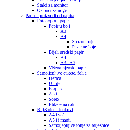
Stalci za monitor
Oslonci za noge
Papir i proizvodi od papira
Fotokopirni papir
Papir u boji
A3
A4
Snažne boje
Pastelne boje
Bijeli uredski papir
A4
A3 i A5
Višenamjenski papir
Samoljepljive etikete, folije
Herma
Utility
Forpus
Apli
Sorex
Etikete na roli
Bilježnice i blokovi
A4 i veći
A5 i i manji
Samoljepiljive folije za bilježnice