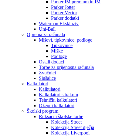
Parker IM premium in IM
Parker Jotter
Parker Vector
Parker dodatki
Waterman Ekskluziv
Uni-Ball
Oprema za računala
Miševi, tipkovnice, podloge
Tipkovnice
Miške
Podloge
Ostali dodaci
Torbe za prijenosna računala
Zvučnici
Slušalice
Kalkulatori
Kalkulatori
Kalkulatori s trakom
Tehnički kalkulatori
Džepni kalkulatori
Školski program
Ruksaci i školske torbe
Kolekcija Street
Kolekcija Street dječja
Kolekcija Liverpool