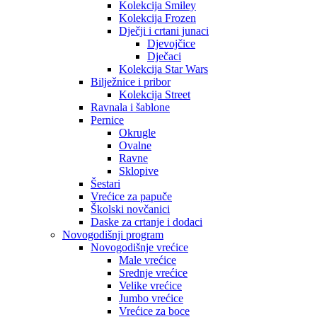
Kolekcija Smiley
Kolekcija Frozen
Dječji i crtani junaci
Djevojčice
Dječaci
Kolekcija Star Wars
Bilježnice i pribor
Kolekcija Street
Ravnala i šablone
Pernice
Okrugle
Ovalne
Ravne
Sklopive
Šestari
Vrećice za papuče
Školski novčanici
Daske za crtanje i dodaci
Novogodišnji program
Novogodišnje vrećice
Male vrećice
Srednje vrećice
Velike vrećice
Jumbo vrećice
Vrećice za boce