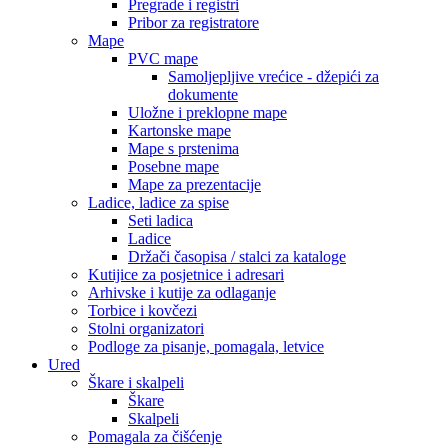
Pregrade i registri
Pribor za registratore
Mape
PVC mape
Samoljepljive vrećice - džepići za
dokumente
Uložne i preklopne mape
Kartonske mape
Mape s prstenima
Posebne mape
Mape za prezentacije
Ladice, ladice za spise
Seti ladica
Ladice
Držači časopisa / stalci za kataloge
Kutijice za posjetnice i adresari
Arhivske i kutije za odlaganje
Torbice i kovčezi
Stolni organizatori
Podloge za pisanje, pomagala, letvice
Ured
Škare i skalpeli
Škare
Skalpeli
Pomagala za čišćenje