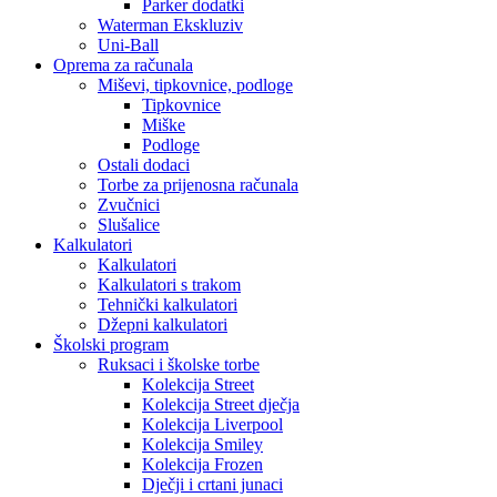
Parker dodatki
Waterman Ekskluziv
Uni-Ball
Oprema za računala
Miševi, tipkovnice, podloge
Tipkovnice
Miške
Podloge
Ostali dodaci
Torbe za prijenosna računala
Zvučnici
Slušalice
Kalkulatori
Kalkulatori
Kalkulatori s trakom
Tehnički kalkulatori
Džepni kalkulatori
Školski program
Ruksaci i školske torbe
Kolekcija Street
Kolekcija Street dječja
Kolekcija Liverpool
Kolekcija Smiley
Kolekcija Frozen
Dječji i crtani junaci