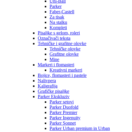
Uni-Ball
Parker
Faber-Castell
Za tisak
Na stalku
Kompleti
Pisaljke s gelom, roleri
Označivači teksta
Tehničke i grafitne olovke
Tehničke olovke
Grafitne olovke
Mine
Markeri i flomasteri
Kreativni markeri
Bojice, flomasteri i pastele
Nalivpera
Kaligrafija
Grafičke pisaljke
Parker Ekskluziv
Parker setovi
Parker Duofold
Parker Premier
Parker Ingenuity
Parker Sonnet
Parker Urban premium in Urban