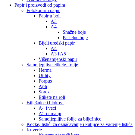
Papir i proizvodi od papira
Fotokopirni papir
Papir u boji
A3
A4
Snažne boje
Pastelne boje
Bijeli uredski papir
A4
A3 i A5
Višenamjenski papir
Samoljepljive etikete, folije
Herma
Utility
Forpus
Apli
Sorex
Etikete na roli
Bilježnice i blokovi
A4 i veći
A5 i i manji
Samoljepiljive folije za bilježnice
Kocke, listići za označavanje i kutijice za vađenje listića
Kuverte