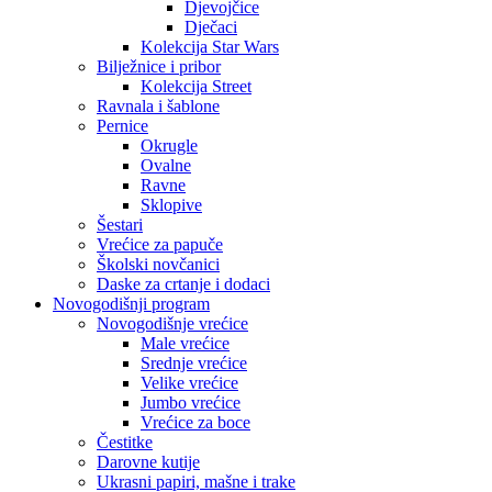
Djevojčice
Dječaci
Kolekcija Star Wars
Bilježnice i pribor
Kolekcija Street
Ravnala i šablone
Pernice
Okrugle
Ovalne
Ravne
Sklopive
Šestari
Vrećice za papuče
Školski novčanici
Daske za crtanje i dodaci
Novogodišnji program
Novogodišnje vrećice
Male vrećice
Srednje vrećice
Velike vrećice
Jumbo vrećice
Vrećice za boce
Čestitke
Darovne kutije
Ukrasni papiri, mašne i trake