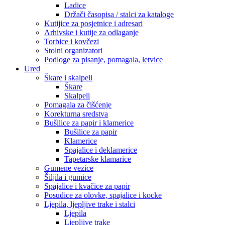
Ladice
Držači časopisa / stalci za kataloge
Kutijice za posjetnice i adresari
Arhivske i kutije za odlaganje
Torbice i kovčezi
Stolni organizatori
Podloge za pisanje, pomagala, letvice
Ured
Škare i skalpeli
Škare
Skalpeli
Pomagala za čišćenje
Korekturna sredstva
Bušilice za papir i klamerice
Bušilice za papir
Klamerice
Spajalice i deklamerice
Tapetarske klamarice
Gumene vezice
Šiljila i gumice
Spajalice i kvačice za papir
Posudice za olovke, spajalice i kocke
Ljepila, ljepljive trake i stalci
Ljepila
Ljepljive trake