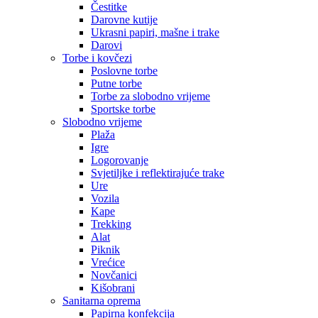
Čestitke
Darovne kutije
Ukrasni papiri, mašne i trake
Darovi
Torbe i kovčezi
Poslovne torbe
Putne torbe
Torbe za slobodno vrijeme
Sportske torbe
Slobodno vrijeme
Plaža
Igre
Logorovanje
Svjetiljke i reflektirajuće trake
Ure
Vozila
Kape
Trekking
Alat
Piknik
Vrećice
Novčanici
Kišobrani
Sanitarna oprema
Papirna konfekcija