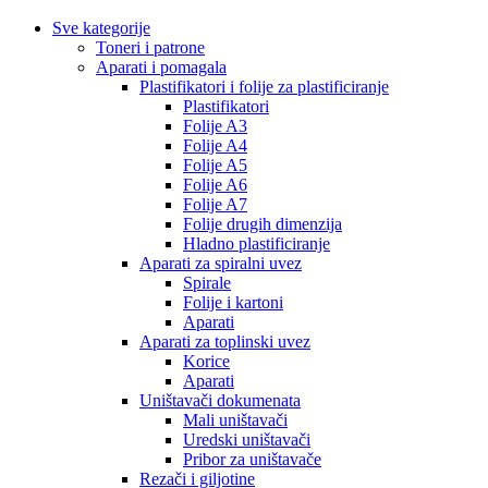
Sve kategorije
Toneri i patrone
Aparati i pomagala
Plastifikatori i folije za plastificiranje
Plastifikatori
Folije A3
Folije A4
Folije A5
Folije A6
Folije A7
Folije drugih dimenzija
Hladno plastificiranje
Aparati za spiralni uvez
Spirale
Folije i kartoni
Aparati
Aparati za toplinski uvez
Korice
Aparati
Uništavači dokumenata
Mali uništavači
Uredski uništavači
Pribor za uništavače
Rezači i giljotine