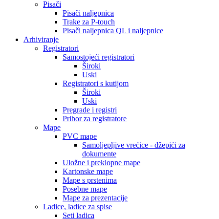
Pisači
Pisači naljepnica
Trake za P-touch
Pisači naljepnica QL i naljepnice
Arhiviranje
Registratori
Samostojeći registratori
Široki
Uski
Registratori s kutijom
Široki
Uski
Pregrade i registri
Pribor za registratore
Mape
PVC mape
Samoljepljive vrećice - džepići za
dokumente
Uložne i preklopne mape
Kartonske mape
Mape s prstenima
Posebne mape
Mape za prezentacije
Ladice, ladice za spise
Seti ladica