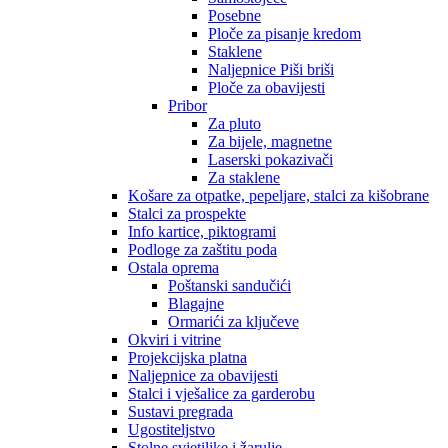
Posebne
Ploče za pisanje kredom
Staklene
Naljepnice Piši briši
Ploče za obavijesti
Pribor
Za pluto
Za bijele, magnetne
Laserski pokazivači
Za staklene
Košare za otpatke, pepeljare, stalci za kišobrane
Stalci za prospekte
Info kartice, piktogrami
Podloge za zaštitu poda
Ostala oprema
Poštanski sandučići
Blagajne
Ormarići za ključeve
Okviri i vitrine
Projekcijska platna
Naljepnice za obavijesti
Stalci i vješalice za garderobu
Sustavi pregrada
Ugostiteljstvo
Stolne svjetiljke i žarulje