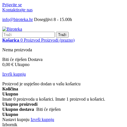
Prijavite se
Kontaktirajte nas
info@biroteka.hr
Dosegljivi 8 - 15.00h
Traži
Košarica
0
Proizvod
Proizvodi
(prazno)
Nema proizvoda
Biti će riješen
Dostava
0,00 €
Ukupno
Izvrši kupnju
Proizvod je uspješno dodan u vašu košaricu
Količina
Ukupno
Imate
0
proizvoda u košarici.
Imate 1 proizvod u košarici.
Ukupno proizvodi
Ukupno dostava
Biti će riješen
Ukupno
Nastavi kupnju
Izvrši kupnju
Izbornik