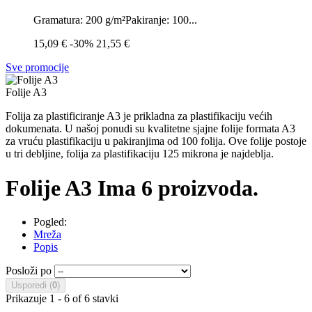
Gramatura: 200 g/m²Pakiranje: 100...
15,09 €
-30%
21,55 €
Sve promocije
Folije A3
Folija za plastificiranje A3 je prikladna za plastifikaciju većih
dokumenata. U našoj ponudi su kvalitetne sjajne folije formata A3
za vruću plastifikaciju u pakiranjima od 100 folija. Ove folije postoje
u tri debljine, folija za plastifikaciju 125 mikrona je najdeblja.
Folije A3
Ima 6 proizvoda.
Pogled:
Mreža
Popis
Posloži po
Usporedi (
0
)
Prikazuje 1 - 6 of 6 stavki