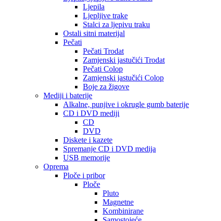
Ljepila
Ljepljive trake
Stalci za ljepivu traku
Ostali sitni materijal
Pečati
Pečati Trodat
Zamjenski jastučići Trodat
Pečati Colop
Zamjenski jastučići Colop
Boje za žigove
Mediji i baterije
Alkalne, punjive i okrugle gumb baterije
CD i DVD mediji
CD
DVD
Diskete i kazete
Spremanje CD i DVD medija
USB memorije
Oprema
Ploče i pribor
Ploče
Pluto
Magnetne
Kombinirane
Samostojeće