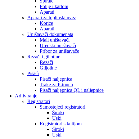
Spirale
Folije i kartoni
Aparati
Aparati za toplinski uvez
Korice
Aparati
Uništavači dokumenata
Mali uništavači
Uredski uništavači
Pribor za uništavače
Rezači i giljotine
Rezači
Giljotine
Pisači
Pisači naljepnica
Trake za P-touch
Pisači naljepnica QL i naljepnice
Arhiviranje
Registratori
Samostojeći registratori
Široki
Uski
Registratori s kutijom
Široki
Uski