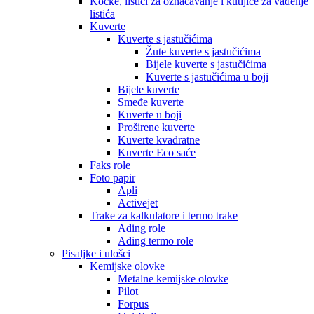
Kocke, listići za označavanje i kutijice za vađenje
listića
Kuverte
Kuverte s jastučićima
Žute kuverte s jastučićima
Bijele kuverte s jastučićima
Kuverte s jastučićima u boji
Bijele kuverte
Smeđe kuverte
Kuverte u boji
Proširene kuverte
Kuverte kvadratne
Kuverte Eco saće
Faks role
Foto papir
Apli
Activejet
Trake za kalkulatore i termo trake
Ading role
Ading termo role
Pisaljke i ulošci
Kemijske olovke
Metalne kemijske olovke
Pilot
Forpus