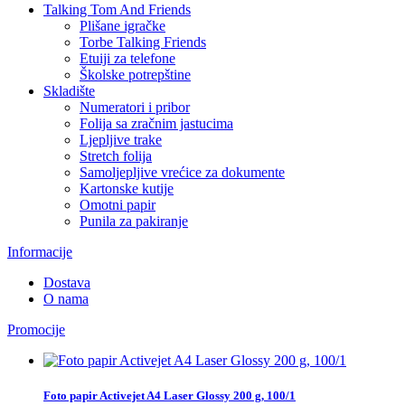
Talking Tom And Friends
Plišane igračke
Torbe Talking Friends
Etuiji za telefone
Školske potrepštine
Skladište
Numeratori i pribor
Folija sa zračnim jastucima
Ljepljive trake
Stretch folija
Samoljepljive vrećice za dokumente
Kartonske kutije
Omotni papir
Punila za pakiranje
Informacije
Dostava
O nama
Promocije
Foto papir Activejet A4 Laser Glossy 200 g, 100/1