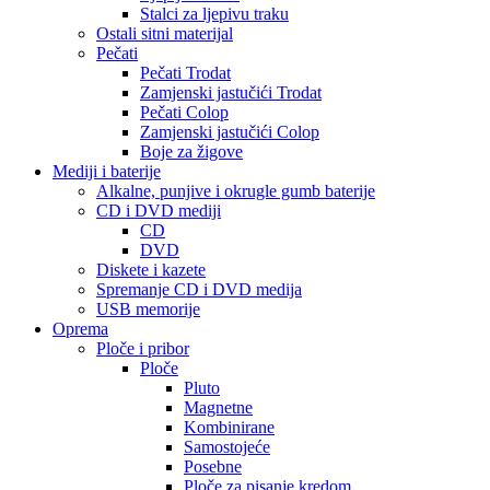
Stalci za ljepivu traku
Ostali sitni materijal
Pečati
Pečati Trodat
Zamjenski jastučići Trodat
Pečati Colop
Zamjenski jastučići Colop
Boje za žigove
Mediji i baterije
Alkalne, punjive i okrugle gumb baterije
CD i DVD mediji
CD
DVD
Diskete i kazete
Spremanje CD i DVD medija
USB memorije
Oprema
Ploče i pribor
Ploče
Pluto
Magnetne
Kombinirane
Samostojeće
Posebne
Ploče za pisanje kredom