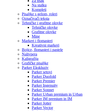
Za tisak
Na stalku
Kompleti
Pisaljke s gelom, roleri
Označivači teksta
Tehničke i grafitne olovke
Tehničke olovke
Grafitne olovke
Mine
Markeri i flomasteri
Kreativni markeri
Bojice, flomasteri i pastele
Nalivpera
Kaligrafija
Grafičke pisaljke
Parker Ekskluziv
Parker setovi
Parker Duofold
Parker Premier
Parker Ingenuity
Parker Sonnet
Parker Urban premium in Urban
Parker IM premium in IM
Parker Jotter
Parker Vector