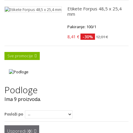
Etikete Forpus 48,5 x 25,4
mm
Pakiranje: 100/1
8,41 €
-30%
12,01 €
Sve promocije
Podloge
Ima 9 proizvoda.
Posloži po
Usporedi (
0
)