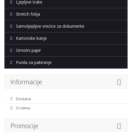
Ljepljive trake
Stretch folija
Samoljepljive vrećice za dokumente
Kartonske kutije
Omotni papir
Punila za pakiranje
Informacije
Dostava
O nama
Promocije