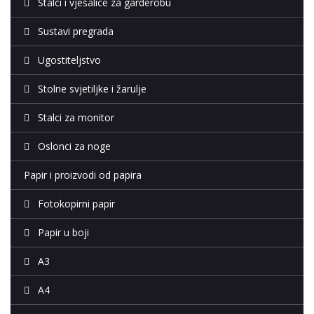
Stalci i vješalice za garderobu
Sustavi pregrada
Ugostiteljstvo
Stolne svjetiljke i žarulje
Stalci za monitor
Oslonci za noge
Papir i proizvodi od papira
Fotokopirni papir
Papir u boji
A3
A4