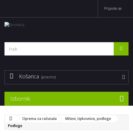
Prijavite se
Košarica
(prazno)
Izbornik
Oprema za računala
Miševi, tipkovnice, podloge
Podloge