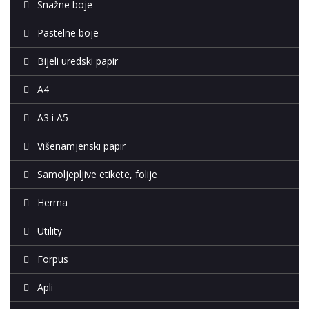
Snažne boje
Pastelne boje
Bijeli uredski papir
A4
A3 i A5
Višenamjenski papir
Samoljepljive etikete, folije
Herma
Utility
Forpus
Apli