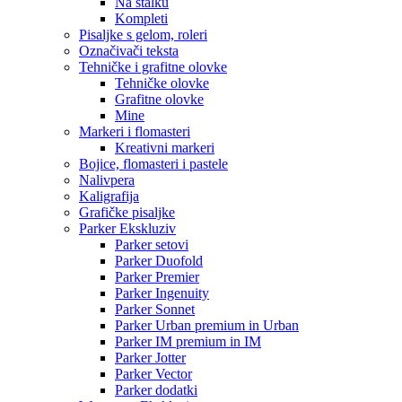
Na stalku
Kompleti
Pisaljke s gelom, roleri
Označivači teksta
Tehničke i grafitne olovke
Tehničke olovke
Grafitne olovke
Mine
Markeri i flomasteri
Kreativni markeri
Bojice, flomasteri i pastele
Nalivpera
Kaligrafija
Grafičke pisaljke
Parker Ekskluziv
Parker setovi
Parker Duofold
Parker Premier
Parker Ingenuity
Parker Sonnet
Parker Urban premium in Urban
Parker IM premium in IM
Parker Jotter
Parker Vector
Parker dodatki