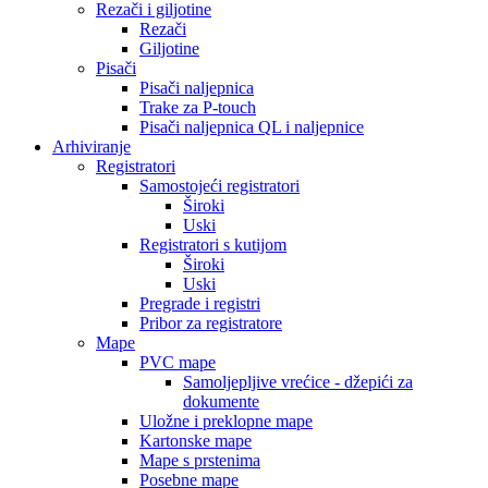
Rezači i giljotine
Rezači
Giljotine
Pisači
Pisači naljepnica
Trake za P-touch
Pisači naljepnica QL i naljepnice
Arhiviranje
Registratori
Samostojeći registratori
Široki
Uski
Registratori s kutijom
Široki
Uski
Pregrade i registri
Pribor za registratore
Mape
PVC mape
Samoljepljive vrećice - džepići za
dokumente
Uložne i preklopne mape
Kartonske mape
Mape s prstenima
Posebne mape