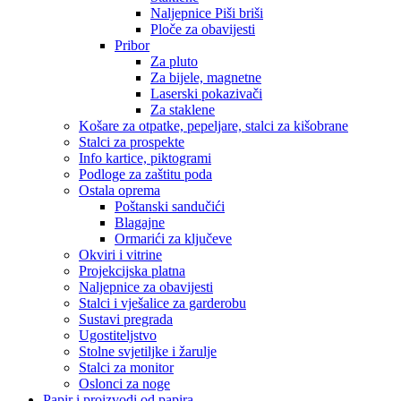
Naljepnice Piši briši
Ploče za obavijesti
Pribor
Za pluto
Za bijele, magnetne
Laserski pokazivači
Za staklene
Košare za otpatke, pepeljare, stalci za kišobrane
Stalci za prospekte
Info kartice, piktogrami
Podloge za zaštitu poda
Ostala oprema
Poštanski sandučići
Blagajne
Ormarići za ključeve
Okviri i vitrine
Projekcijska platna
Naljepnice za obavijesti
Stalci i vješalice za garderobu
Sustavi pregrada
Ugostiteljstvo
Stolne svjetiljke i žarulje
Stalci za monitor
Oslonci za noge
Papir i proizvodi od papira