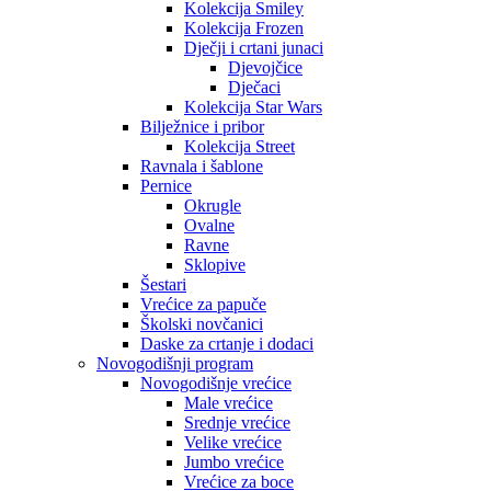
Kolekcija Smiley
Kolekcija Frozen
Dječji i crtani junaci
Djevojčice
Dječaci
Kolekcija Star Wars
Bilježnice i pribor
Kolekcija Street
Ravnala i šablone
Pernice
Okrugle
Ovalne
Ravne
Sklopive
Šestari
Vrećice za papuče
Školski novčanici
Daske za crtanje i dodaci
Novogodišnji program
Novogodišnje vrećice
Male vrećice
Srednje vrećice
Velike vrećice
Jumbo vrećice
Vrećice za boce