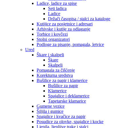
Ladice, ladice za spise
Seti ladica
Ladice
Držači časopisa / stalci za kataloge
Kutijice za posjetnice i adresari
Arhivske i kutije za odlaganje
Torbice i kovčezi
Stolni organizatori
Podloge za pisanje, pomagala, letvice
Ured
Škare i skalpeli
Škare
Skalpeli
Pomagala za čišćenje
Korekturna sredstva
Bušilice za papir i klamerice
Bušilice za papir
Klamerice
Spajalice i deklamerice
Tapetarske klamarice
Gumene vezice
Šiljila i gumice
Spajalice i kvačice za papir
Posudice za olovke, spajalice i kocke
Ljepila, ljepljive trake i stalci