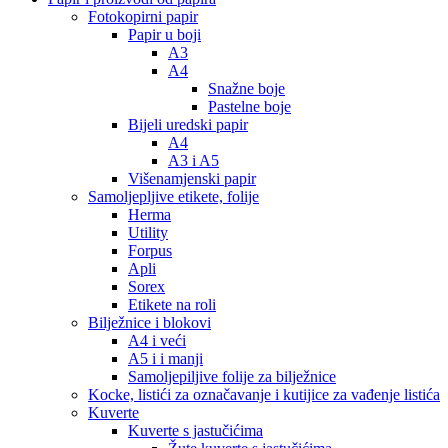
Fotokopirni papir
Papir u boji
A3
A4
Snažne boje
Pastelne boje
Bijeli uredski papir
A4
A3 i A5
Višenamjenski papir
Samoljepljive etikete, folije
Herma
Utility
Forpus
Apli
Sorex
Etikete na roli
Bilježnice i blokovi
A4 i veći
A5 i i manji
Samoljepiljive folije za bilježnice
Kocke, listići za označavanje i kutijice za vađenje listića
Kuverte
Kuverte s jastučićima