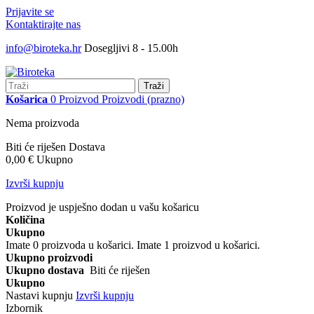
Prijavite se
Kontaktirajte nas
info@biroteka.hr
Dosegljivi 8 - 15.00h
Traži
Košarica
0
Proizvod
Proizvodi
(prazno)
Nema proizvoda
Biti će riješen
Dostava
0,00 €
Ukupno
Izvrši kupnju
Proizvod je uspješno dodan u vašu košaricu
Količina
Ukupno
Imate
0
proizvoda u košarici.
Imate 1 proizvod u košarici.
Ukupno proizvodi
Ukupno dostava
Biti će riješen
Ukupno
Nastavi kupnju
Izvrši kupnju
Izbornik