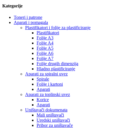
Kategorije
Toneri i patrone
Aparati i pomagala
Plastifikatori i folije za plastificiranje
Plastifikatori
Folije A3
Folije A4
Folije A5
Folije A6
Folije A7
Folije drugih dimenzija
Hladno plastificiranje
Aparati za spiralni uvez
Spirale
Folije i kartoni
Aparati
Aparati za toplinski uvez
Korice
Aparati
Uništavači dokumenata
Mali uništavači
Uredski uništavači
Pribor za uništavače