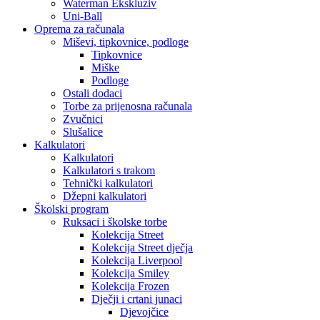
Waterman Ekskluziv
Uni-Ball
Oprema za računala
Miševi, tipkovnice, podloge
Tipkovnice
Miške
Podloge
Ostali dodaci
Torbe za prijenosna računala
Zvučnici
Slušalice
Kalkulatori
Kalkulatori
Kalkulatori s trakom
Tehnički kalkulatori
Džepni kalkulatori
Školski program
Ruksaci i školske torbe
Kolekcija Street
Kolekcija Street dječja
Kolekcija Liverpool
Kolekcija Smiley
Kolekcija Frozen
Dječji i crtani junaci
Djevojčice