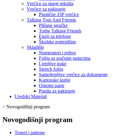
Vrećice za slanje tekstila
Vrećice za pakiranje
Plastične ZIP vrećice
Talking Tom And Friends
Plišane igračke
Torbe Talking Friends
Etuiji za telefone
Školske potrepštine
Skladište
Numeratori i pribor
Folija sa zračnim jastucima
Ljepljive trake
Stretch folija
Samoljepljive vrećice za dokumente
Kartonske kutije
Omotni papir
Punila za pakiranje
Uredski Material
>
Novogodišnji program
Novogodišnji program
Toneri i patrone