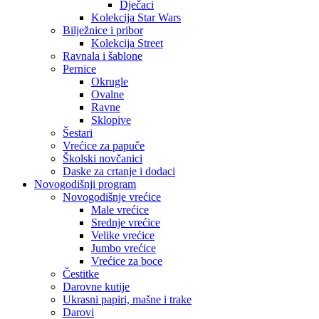
Dječaci
Kolekcija Star Wars
Bilježnice i pribor
Kolekcija Street
Ravnala i šablone
Pernice
Okrugle
Ovalne
Ravne
Sklopive
Šestari
Vrećice za papuče
Školski novčanici
Daske za crtanje i dodaci
Novogodišnji program
Novogodišnje vrećice
Male vrećice
Srednje vrećice
Velike vrećice
Jumbo vrećice
Vrećice za boce
Čestitke
Darovne kutije
Ukrasni papiri, mašne i trake
Darovi