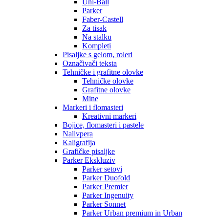
Uni-Ball
Parker
Faber-Castell
Za tisak
Na stalku
Kompleti
Pisaljke s gelom, roleri
Označivači teksta
Tehničke i grafitne olovke
Tehničke olovke
Grafitne olovke
Mine
Markeri i flomasteri
Kreativni markeri
Bojice, flomasteri i pastele
Nalivpera
Kaligrafija
Grafičke pisaljke
Parker Ekskluziv
Parker setovi
Parker Duofold
Parker Premier
Parker Ingenuity
Parker Sonnet
Parker Urban premium in Urban