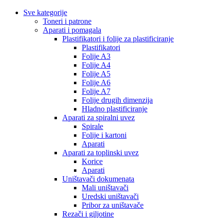
Sve kategorije
Toneri i patrone
Aparati i pomagala
Plastifikatori i folije za plastificiranje
Plastifikatori
Folije A3
Folije A4
Folije A5
Folije A6
Folije A7
Folije drugih dimenzija
Hladno plastificiranje
Aparati za spiralni uvez
Spirale
Folije i kartoni
Aparati
Aparati za toplinski uvez
Korice
Aparati
Uništavači dokumenata
Mali uništavači
Uredski uništavači
Pribor za uništavače
Rezači i giljotine