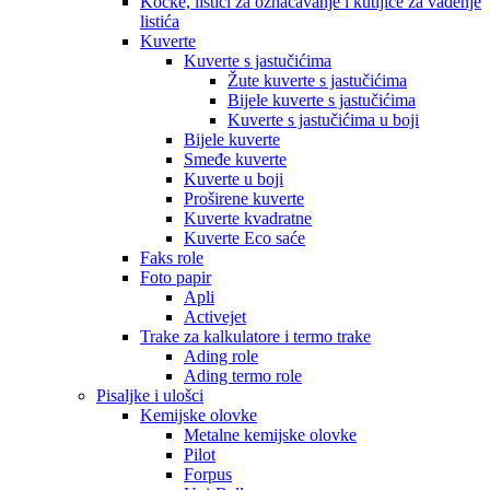
Kocke, listići za označavanje i kutijice za vađenje
listića
Kuverte
Kuverte s jastučićima
Žute kuverte s jastučićima
Bijele kuverte s jastučićima
Kuverte s jastučićima u boji
Bijele kuverte
Smeđe kuverte
Kuverte u boji
Proširene kuverte
Kuverte kvadratne
Kuverte Eco saće
Faks role
Foto papir
Apli
Activejet
Trake za kalkulatore i termo trake
Ading role
Ading termo role
Pisaljke i ulošci
Kemijske olovke
Metalne kemijske olovke
Pilot
Forpus