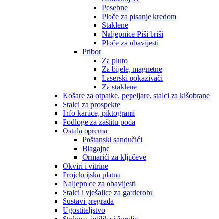
Posebne
Ploče za pisanje kredom
Staklene
Naljepnice Piši briši
Ploče za obavijesti
Pribor
Za pluto
Za bijele, magnetne
Laserski pokazivači
Za staklene
Košare za otpatke, pepeljare, stalci za kišobrane
Stalci za prospekte
Info kartice, piktogrami
Podloge za zaštitu poda
Ostala oprema
Poštanski sandučići
Blagajne
Ormarići za ključeve
Okviri i vitrine
Projekcijska platna
Naljepnice za obavijesti
Stalci i vješalice za garderobu
Sustavi pregrada
Ugostiteljstvo
Stolne svjetiljke i žarulje