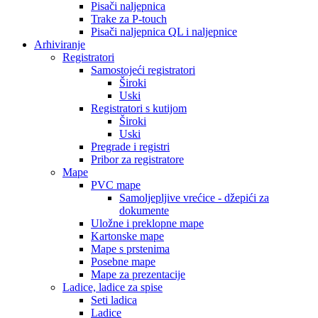
Pisači naljepnica
Trake za P-touch
Pisači naljepnica QL i naljepnice
Arhiviranje
Registratori
Samostojeći registratori
Široki
Uski
Registratori s kutijom
Široki
Uski
Pregrade i registri
Pribor za registratore
Mape
PVC mape
Samoljepljive vrećice - džepići za
dokumente
Uložne i preklopne mape
Kartonske mape
Mape s prstenima
Posebne mape
Mape za prezentacije
Ladice, ladice za spise
Seti ladica
Ladice