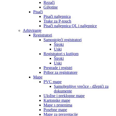
Rezači
Giljotine
Pisači
Pisači naljepnica
Trake za P-touch
Pisači naljepnica QL i naljepnice
Arhiviranje
Registratori
Samostojeći registratori
Široki
Uski
Registratori s kutijom
Široki
Uski
Pregrade i registri
Pribor za registratore
Mape
PVC mape
Samoljepljive vrećice - džepići za
dokumente
Uložne i preklopne mape
Kartonske mape
Mape s prstenima
Posebne mape
Mape za prezentacije