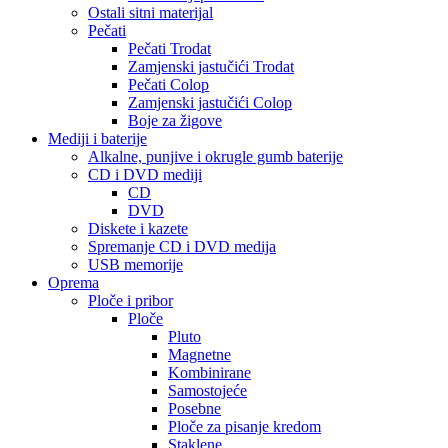
Ostali sitni materijal
Pečati
Pečati Trodat
Zamjenski jastučići Trodat
Pečati Colop
Zamjenski jastučići Colop
Boje za žigove
Mediji i baterije
Alkalne, punjive i okrugle gumb baterije
CD i DVD mediji
CD
DVD
Diskete i kazete
Spremanje CD i DVD medija
USB memorije
Oprema
Ploče i pribor
Ploče
Pluto
Magnetne
Kombinirane
Samostojeće
Posebne
Ploče za pisanje kredom
Staklene