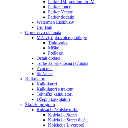
Parker IM premium in IM
Parker Jotter
Parker Vector
Parker dodatki
Waterman Ekskluziv
Uni-Ball
Oprema za računala
Miševi, tipkovnice, podloge
Tipkovnice
Miške
Podloge
Ostali dodaci
Torbe za prijenosna računala
Zvučnici
Slušalice
Kalkulatori
Kalkulatori
Kalkulatori s trakom
Tehnički kalkulatori
Džepni kalkulatori
Školski program
Ruksaci i školske torbe
Kolekcija Street
Kolekcija Street dječja
Kolekcija Liverpool