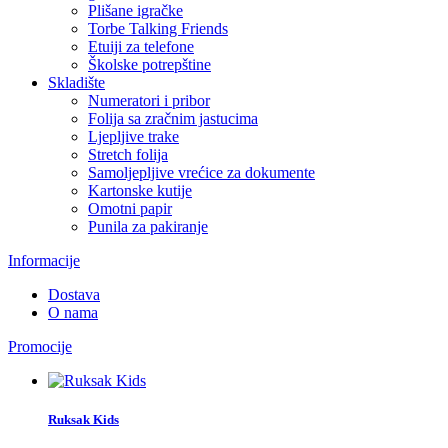
Plišane igračke
Torbe Talking Friends
Etuiji za telefone
Školske potrepštine
Skladište
Numeratori i pribor
Folija sa zračnim jastucima
Ljepljive trake
Stretch folija
Samoljepljive vrećice za dokumente
Kartonske kutije
Omotni papir
Punila za pakiranje
Informacije
Dostava
O nama
Promocije
Ruksak Kids