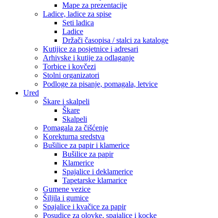
Mape za prezentacije
Ladice, ladice za spise
Seti ladica
Ladice
Držači časopisa / stalci za kataloge
Kutijice za posjetnice i adresari
Arhivske i kutije za odlaganje
Torbice i kovčezi
Stolni organizatori
Podloge za pisanje, pomagala, letvice
Ured
Škare i skalpeli
Škare
Skalpeli
Pomagala za čišćenje
Korekturna sredstva
Bušilice za papir i klamerice
Bušilice za papir
Klamerice
Spajalice i deklamerice
Tapetarske klamarice
Gumene vezice
Šiljila i gumice
Spajalice i kvačice za papir
Posudice za olovke, spajalice i kocke