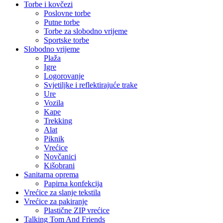
Torbe i kovčezi
Poslovne torbe
Putne torbe
Torbe za slobodno vrijeme
Sportske torbe
Slobodno vrijeme
Plaža
Igre
Logorovanje
Svjetiljke i reflektirajuće trake
Ure
Vozila
Kape
Trekking
Alat
Piknik
Vrećice
Novčanici
Kišobrani
Sanitarna oprema
Papirna konfekcija
Vrećice za slanje tekstila
Vrećice za pakiranje
Plastične ZIP vrećice
Talking Tom And Friends