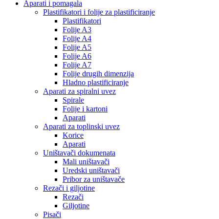
Aparati i pomagala
Plastifikatori i folije za plastificiranje
Plastifikatori
Folije A3
Folije A4
Folije A5
Folije A6
Folije A7
Folije drugih dimenzija
Hladno plastificiranje
Aparati za spiralni uvez
Spirale
Folije i kartoni
Aparati
Aparati za toplinski uvez
Korice
Aparati
Uništavači dokumenata
Mali uništavači
Uredski uništavači
Pribor za uništavače
Rezači i giljotine
Rezači
Giljotine
Pisači