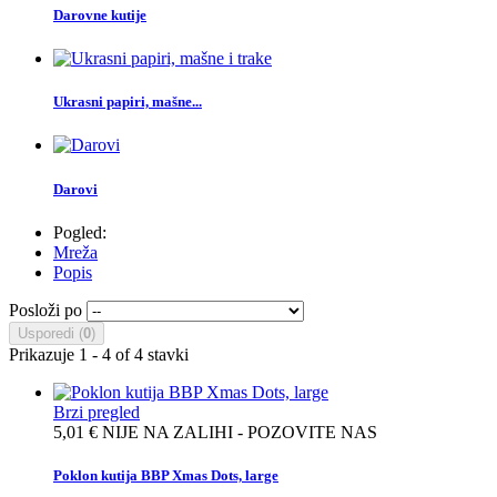
Darovne kutije
Ukrasni papiri, mašne...
Darovi
Pogled:
Mreža
Popis
Posloži po
Usporedi (
0
)
Prikazuje 1 - 4 of 4 stavki
Brzi pregled
5,01 €
NIJE NA ZALIHI - POZOVITE NAS
Poklon kutija BBP Xmas Dots, large