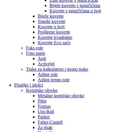
Žute kuverte s jastučićima
Bijele kuverte s jastučićima
Kuverte s jastučićima u boji
Bijele kuverte
Smeđe kuverte
Kuverte u boji
Proširene kuverte
Kuverte kvadratne
Kuverte Eco saće
Faks role
Foto papir
Apli
Activejet
Trake za kalkulatore i termo trake
Ading role
Ading termo role
Pisaljke i ulošci
Kemijske olovke
Metalne kemijske olovke
Pilot
Forpus
Uni-Ball
Parker
Faber-Castell
Za tisak