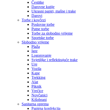
Čestitke
Darovne kutije
Ukrasni papiri, mašne i trake
Darovi
Torbe i kovčezi
Poslovne torbe
Putne torbe
Torbe za slobodno vrijeme
Sportske torbe
Slobodno vrijeme
Plaža
Igre
Logorovanje
Svjetiljke i reflektirajuće trake
Ure
Vozila
Kape
Trekking
Alat
Piknik
Vrećice
Novčanici
Kišobrani
Sanitarna oprema
Papirna konfekcija