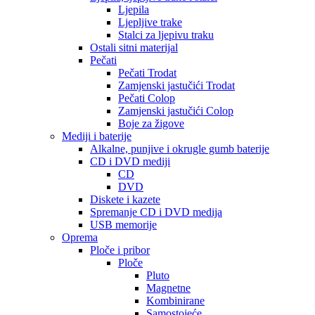
Ljepila
Ljepljive trake
Stalci za ljepivu traku
Ostali sitni materijal
Pečati
Pečati Trodat
Zamjenski jastučići Trodat
Pečati Colop
Zamjenski jastučići Colop
Boje za žigove
Mediji i baterije
Alkalne, punjive i okrugle gumb baterije
CD i DVD mediji
CD
DVD
Diskete i kazete
Spremanje CD i DVD medija
USB memorije
Oprema
Ploče i pribor
Ploče
Pluto
Magnetne
Kombinirane
Samostojeće