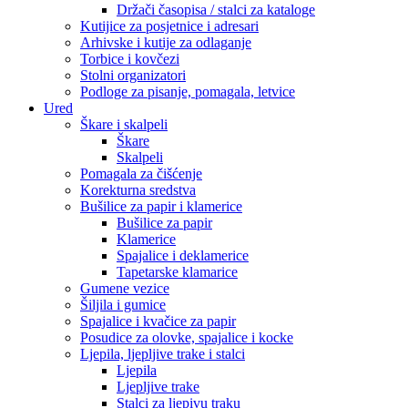
Držači časopisa / stalci za kataloge
Kutijice za posjetnice i adresari
Arhivske i kutije za odlaganje
Torbice i kovčezi
Stolni organizatori
Podloge za pisanje, pomagala, letvice
Ured
Škare i skalpeli
Škare
Skalpeli
Pomagala za čišćenje
Korekturna sredstva
Bušilice za papir i klamerice
Bušilice za papir
Klamerice
Spajalice i deklamerice
Tapetarske klamarice
Gumene vezice
Šiljila i gumice
Spajalice i kvačice za papir
Posudice za olovke, spajalice i kocke
Ljepila, ljepljive trake i stalci
Ljepila
Ljepljive trake
Stalci za ljepivu traku