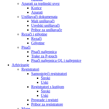
Aparati za toplinski uvez
Korice
Aparati
Uništavači dokumenata
Mali uništavači
Uredski uništavači
Pribor za uništavače
Rezači i giljotine
Rezači
Giljotine
Pisači
Pisači naljepnica
Trake za P-touch
Pisači naljepnica QL i naljepnice
Arhiviranje
Registratori
Samostojeći registratori
Široki
Uski
Registratori s kutijom
Široki
Uski
Pregrade i registri
Pribor za registratore
Mape