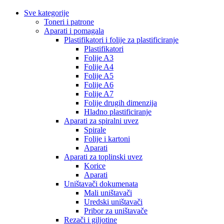
Sve kategorije
Toneri i patrone
Aparati i pomagala
Plastifikatori i folije za plastificiranje
Plastifikatori
Folije A3
Folije A4
Folije A5
Folije A6
Folije A7
Folije drugih dimenzija
Hladno plastificiranje
Aparati za spiralni uvez
Spirale
Folije i kartoni
Aparati
Aparati za toplinski uvez
Korice
Aparati
Uništavači dokumenata
Mali uništavači
Uredski uništavači
Pribor za uništavače
Rezači i giljotine