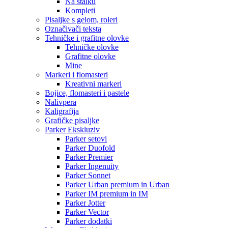
Na stalku
Kompleti
Pisaljke s gelom, roleri
Označivači teksta
Tehničke i grafitne olovke
Tehničke olovke
Grafitne olovke
Mine
Markeri i flomasteri
Kreativni markeri
Bojice, flomasteri i pastele
Nalivpera
Kaligrafija
Grafičke pisaljke
Parker Ekskluziv
Parker setovi
Parker Duofold
Parker Premier
Parker Ingenuity
Parker Sonnet
Parker Urban premium in Urban
Parker IM premium in IM
Parker Jotter
Parker Vector
Parker dodatki