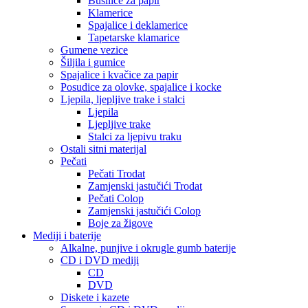
Bušilice za papir
Klamerice
Spajalice i deklamerice
Tapetarske klamarice
Gumene vezice
Šiljila i gumice
Spajalice i kvačice za papir
Posudice za olovke, spajalice i kocke
Ljepila, ljepljive trake i stalci
Ljepila
Ljepljive trake
Stalci za ljepivu traku
Ostali sitni materijal
Pečati
Pečati Trodat
Zamjenski jastučići Trodat
Pečati Colop
Zamjenski jastučići Colop
Boje za žigove
Mediji i baterije
Alkalne, punjive i okrugle gumb baterije
CD i DVD mediji
CD
DVD
Diskete i kazete