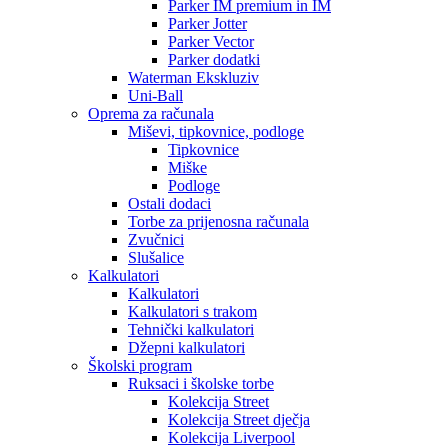
Parker IM premium in IM
Parker Jotter
Parker Vector
Parker dodatki
Waterman Ekskluziv
Uni-Ball
Oprema za računala
Miševi, tipkovnice, podloge
Tipkovnice
Miške
Podloge
Ostali dodaci
Torbe za prijenosna računala
Zvučnici
Slušalice
Kalkulatori
Kalkulatori
Kalkulatori s trakom
Tehnički kalkulatori
Džepni kalkulatori
Školski program
Ruksaci i školske torbe
Kolekcija Street
Kolekcija Street dječja
Kolekcija Liverpool