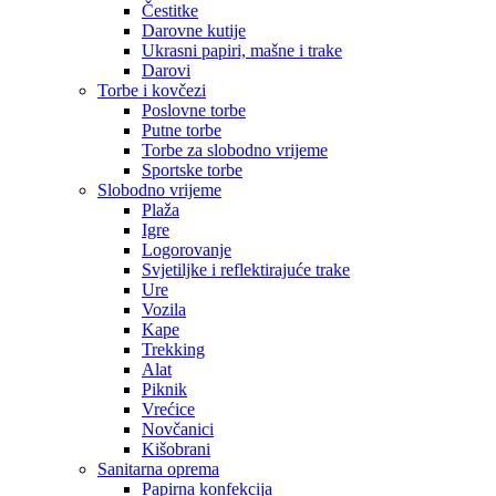
Čestitke
Darovne kutije
Ukrasni papiri, mašne i trake
Darovi
Torbe i kovčezi
Poslovne torbe
Putne torbe
Torbe za slobodno vrijeme
Sportske torbe
Slobodno vrijeme
Plaža
Igre
Logorovanje
Svjetiljke i reflektirajuće trake
Ure
Vozila
Kape
Trekking
Alat
Piknik
Vrećice
Novčanici
Kišobrani
Sanitarna oprema
Papirna konfekcija