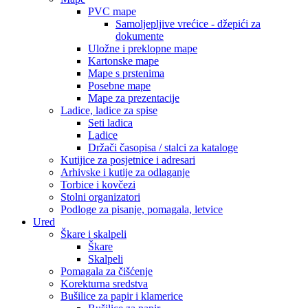
PVC mape
Samoljepljive vrećice - džepići za
dokumente
Uložne i preklopne mape
Kartonske mape
Mape s prstenima
Posebne mape
Mape za prezentacije
Ladice, ladice za spise
Seti ladica
Ladice
Držači časopisa / stalci za kataloge
Kutijice za posjetnice i adresari
Arhivske i kutije za odlaganje
Torbice i kovčezi
Stolni organizatori
Podloge za pisanje, pomagala, letvice
Ured
Škare i skalpeli
Škare
Skalpeli
Pomagala za čišćenje
Korekturna sredstva
Bušilice za papir i klamerice