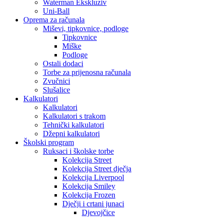
Waterman Ekskluziv
Uni-Ball
Oprema za računala
Miševi, tipkovnice, podloge
Tipkovnice
Miške
Podloge
Ostali dodaci
Torbe za prijenosna računala
Zvučnici
Slušalice
Kalkulatori
Kalkulatori
Kalkulatori s trakom
Tehnički kalkulatori
Džepni kalkulatori
Školski program
Ruksaci i školske torbe
Kolekcija Street
Kolekcija Street dječja
Kolekcija Liverpool
Kolekcija Smiley
Kolekcija Frozen
Dječji i crtani junaci
Djevojčice