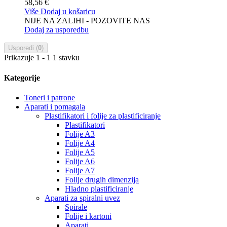
58,56 €
Više
Dodaj u košaricu
NIJE NA ZALIHI - POZOVITE NAS
Dodaj za usporedbu
Usporedi (
0
)
Prikazuje 1 - 1 1 stavku
Kategorije
Toneri i patrone
Aparati i pomagala
Plastifikatori i folije za plastificiranje
Plastifikatori
Folije A3
Folije A4
Folije A5
Folije A6
Folije A7
Folije drugih dimenzija
Hladno plastificiranje
Aparati za spiralni uvez
Spirale
Folije i kartoni
Aparati