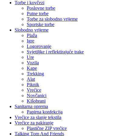
Torbe i kovčezi
Poslovne torbe
Putne torbe
Torbe za slobodno vrijeme
Sportske torbe
Slobodno vrijeme
Plaža
Igre
Logorovanje
Svjetiljke i reflektirajuće trake
Ure
Vozila
Kape
Trekking
Alat
Piknik
Vrećice
Novčanici
Kišobrani
Sanitarna oprema
Papirna konfekcija
Vrećice za slanje tekstila
Vrećice za pakiranje
Plastične ZIP vrećice
Talking Tom And Friends