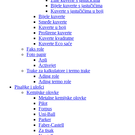
Žute kuverte s jastučićima
Bijele kuverte s jastučićima
Kuverte s jastučićima u boji
Bijele kuverte
Smeđe kuverte
Kuverte u boji
Proširene kuverte
Kuverte kvadratne
Kuverte Eco saće
Faks role
Foto papir
Apli
Activejet
Trake za kalkulatore i termo trake
Ading role
Ading termo role
Pisaljke i ulošci
Kemijske olovke
Metalne kemijske olovke
Pilot
Forpus
Uni-Ball
Parker
Faber-Castell
Za tisak