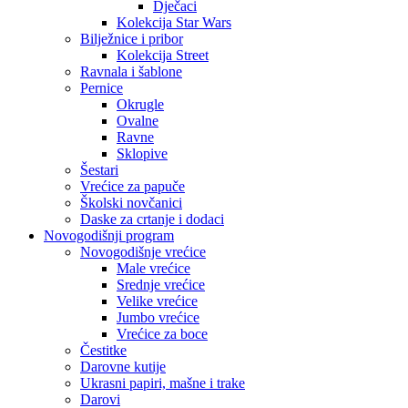
Dječaci
Kolekcija Star Wars
Bilježnice i pribor
Kolekcija Street
Ravnala i šablone
Pernice
Okrugle
Ovalne
Ravne
Sklopive
Šestari
Vrećice za papuče
Školski novčanici
Daske za crtanje i dodaci
Novogodišnji program
Novogodišnje vrećice
Male vrećice
Srednje vrećice
Velike vrećice
Jumbo vrećice
Vrećice za boce
Čestitke
Darovne kutije
Ukrasni papiri, mašne i trake
Darovi