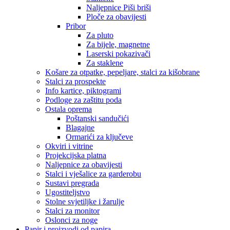
Naljepnice Piši briši
Ploče za obavijesti
Pribor
Za pluto
Za bijele, magnetne
Laserski pokazivači
Za staklene
Košare za otpatke, pepeljare, stalci za kišobrane
Stalci za prospekte
Info kartice, piktogrami
Podloge za zaštitu poda
Ostala oprema
Poštanski sandučići
Blagajne
Ormarići za ključeve
Okviri i vitrine
Projekcijska platna
Naljepnice za obavijesti
Stalci i vješalice za garderobu
Sustavi pregrada
Ugostiteljstvo
Stolne svjetiljke i žarulje
Stalci za monitor
Oslonci za noge
Papir i proizvodi od papira