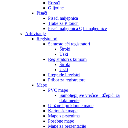
Rezači
Giljotine
Pisači
Pisači naljepnica
Trake za P-touch
Pisači naljepnica QL i naljepnice
Arhiviranje
Registratori
Samostojeći registratori
Široki
Uski
Registratori s kutijom
Široki
Uski
Pregrade i registri
Pribor za registratore
Mape
PVC mape
Samoljepljive vrećice - džepići za
dokumente
Uložne i preklopne mape
Kartonske mape
Mape s prstenima
Posebne mape
Mape za prezentacije