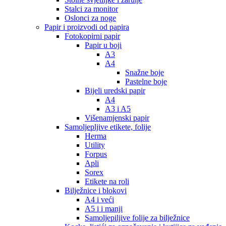
Stalci za monitor
Oslonci za noge
Papir i proizvodi od papira
Fotokopirni papir
Papir u boji
A3
A4
Snažne boje
Pastelne boje
Bijeli uredski papir
A4
A3 i A5
Višenamjenski papir
Samoljepljive etikete, folije
Herma
Utility
Forpus
Apli
Sorex
Etikete na roli
Bilježnice i blokovi
A4 i veći
A5 i i manji
Samoljepiljive folije za bilježnice