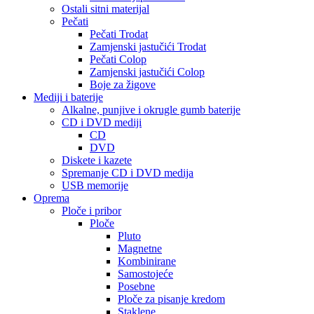
Ostali sitni materijal
Pečati
Pečati Trodat
Zamjenski jastučići Trodat
Pečati Colop
Zamjenski jastučići Colop
Boje za žigove
Mediji i baterije
Alkalne, punjive i okrugle gumb baterije
CD i DVD mediji
CD
DVD
Diskete i kazete
Spremanje CD i DVD medija
USB memorije
Oprema
Ploče i pribor
Ploče
Pluto
Magnetne
Kombinirane
Samostojeće
Posebne
Ploče za pisanje kredom
Staklene