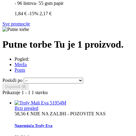
- 96 listova- 55 gsm papir
1,84 €
-15%
2,17 €
Sve promocije
Putne torbe
Tu je 1 proizvod.
Pogled:
Mreža
Popis
Posloži po
Usporedi (
0
)
Prikazuje 1 - 1 1 stavku
Brzi pregled
58,56 €
NIJE NA ZALIHI - POZOVITE NAS
Naprtnjača Troly Eva