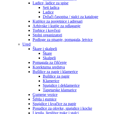
Ladice, ladice za spise
Seti ladica
Ladice
Držači časopisa / stalci za kataloge
Kutijice za posjetnice i adresari
Arhivske i kutije za odlaganje
Torbice i kovčezi
Stolni organizatori
Podloge za pisanje, pomagala, letvice
Ured
Škare i skalpeli
Škare
Skalpeli
Pomagala za čišćenje
Korekturna sredstva
Bušilice za papir i klamerice
Bušilice za papir
Klamerice
Spajalice i deklamerice
Tapetarske klamarice
Gumene vezice
Šiljila i gumice
Spajalice i kvačice za papir
Posudice za olovke, spajalice i kocke
Ljepila, ljepljive trake i stalci