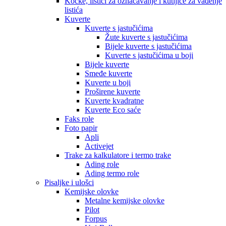
Kocke, listići za označavanje i kutijice za vađenje
listića
Kuverte
Kuverte s jastučićima
Žute kuverte s jastučićima
Bijele kuverte s jastučićima
Kuverte s jastučićima u boji
Bijele kuverte
Smeđe kuverte
Kuverte u boji
Proširene kuverte
Kuverte kvadratne
Kuverte Eco saće
Faks role
Foto papir
Apli
Activejet
Trake za kalkulatore i termo trake
Ading role
Ading termo role
Pisaljke i ulošci
Kemijske olovke
Metalne kemijske olovke
Pilot
Forpus