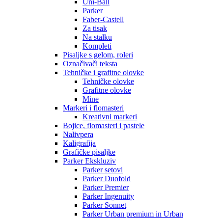
Uni-Ball
Parker
Faber-Castell
Za tisak
Na stalku
Kompleti
Pisaljke s gelom, roleri
Označivači teksta
Tehničke i grafitne olovke
Tehničke olovke
Grafitne olovke
Mine
Markeri i flomasteri
Kreativni markeri
Bojice, flomasteri i pastele
Nalivpera
Kaligrafija
Grafičke pisaljke
Parker Ekskluziv
Parker setovi
Parker Duofold
Parker Premier
Parker Ingenuity
Parker Sonnet
Parker Urban premium in Urban