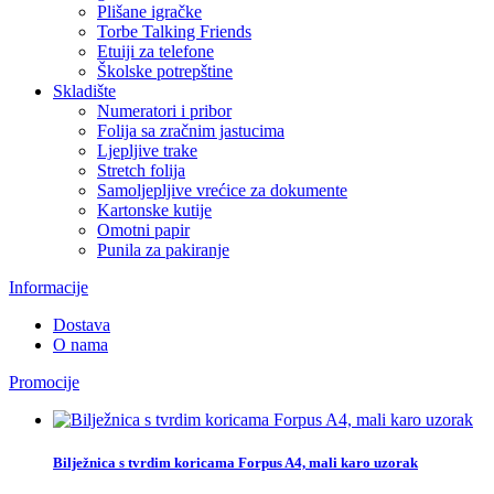
Plišane igračke
Torbe Talking Friends
Etuiji za telefone
Školske potrepštine
Skladište
Numeratori i pribor
Folija sa zračnim jastucima
Ljepljive trake
Stretch folija
Samoljepljive vrećice za dokumente
Kartonske kutije
Omotni papir
Punila za pakiranje
Informacije
Dostava
O nama
Promocije
Bilježnica s tvrdim koricama Forpus A4, mali karo uzorak