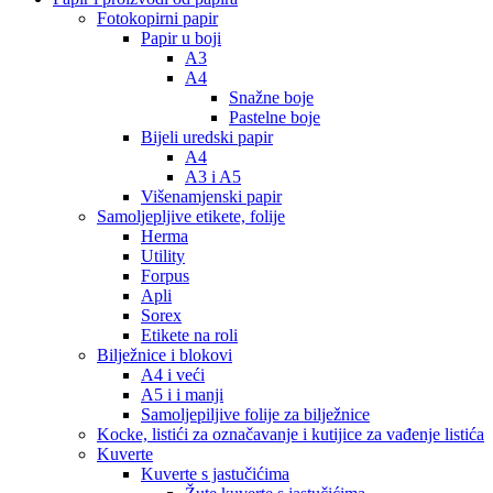
Fotokopirni papir
Papir u boji
A3
A4
Snažne boje
Pastelne boje
Bijeli uredski papir
A4
A3 i A5
Višenamjenski papir
Samoljepljive etikete, folije
Herma
Utility
Forpus
Apli
Sorex
Etikete na roli
Bilježnice i blokovi
A4 i veći
A5 i i manji
Samoljepiljive folije za bilježnice
Kocke, listići za označavanje i kutijice za vađenje listića
Kuverte
Kuverte s jastučićima