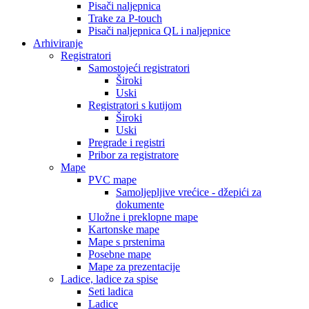
Pisači naljepnica
Trake za P-touch
Pisači naljepnica QL i naljepnice
Arhiviranje
Registratori
Samostojeći registratori
Široki
Uski
Registratori s kutijom
Široki
Uski
Pregrade i registri
Pribor za registratore
Mape
PVC mape
Samoljepljive vrećice - džepići za
dokumente
Uložne i preklopne mape
Kartonske mape
Mape s prstenima
Posebne mape
Mape za prezentacije
Ladice, ladice za spise
Seti ladica
Ladice