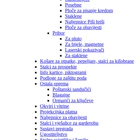
Posebne
Ploče za pisanje kredom
Staklene
Naljepnice Piši briši
Ploče za obavijesti
Pribor
Za pluto
Za bijele, magnetne
Laserski pokazivači
Za staklene
Košare za otpatke, pepeljare, stalci za kišobrane
Stalci za prospekte
Info kartice, piktogrami
Podloge za zaštitu poda
Ostala oprema
Poštanski sandučići
Blagajne
Ormarići za ključeve
Okviri i vitrine
Projekcijska platna
Naljepnice za obavijesti
Stalci i vješalice za garderobu
Sustavi pregrada
Ugostiteljstvo
Stolne svjetiljke i žarulje