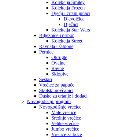
Kolekcija Smiley
Kolekcija Frozen
Dječji i crtani junaci
Djevojčice
Dječaci
Kolekcija Star Wars
Bilježnice i pribor
Kolekcija Street
Ravnala i šablone
Pernice
Okrugle
Ovalne
Ravne
Sklopive
Šestari
Vrećice za papuče
Školski novčanici
Daske za crtanje i dodaci
Novogodišnji program
Novogodišnje vrećice
Male vrećice
Srednje vrećice
Velike vrećice
Jumbo vrećice
Vrećice za boce