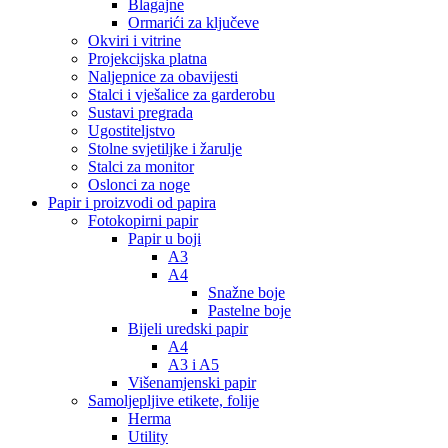
Blagajne
Ormarići za ključeve
Okviri i vitrine
Projekcijska platna
Naljepnice za obavijesti
Stalci i vješalice za garderobu
Sustavi pregrada
Ugostiteljstvo
Stolne svjetiljke i žarulje
Stalci za monitor
Oslonci za noge
Papir i proizvodi od papira
Fotokopirni papir
Papir u boji
A3
A4
Snažne boje
Pastelne boje
Bijeli uredski papir
A4
A3 i A5
Višenamjenski papir
Samoljepljive etikete, folije
Herma
Utility