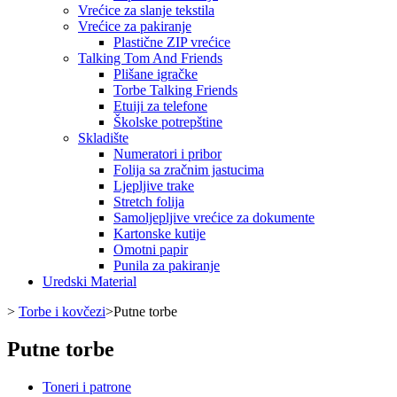
Vrećice za slanje tekstila
Vrećice za pakiranje
Plastične ZIP vrećice
Talking Tom And Friends
Plišane igračke
Torbe Talking Friends
Etuiji za telefone
Školske potrepštine
Skladište
Numeratori i pribor
Folija sa zračnim jastucima
Ljepljive trake
Stretch folija
Samoljepljive vrećice za dokumente
Kartonske kutije
Omotni papir
Punila za pakiranje
Uredski Material
>
Torbe i kovčezi
>
Putne torbe
Putne torbe
Toneri i patrone