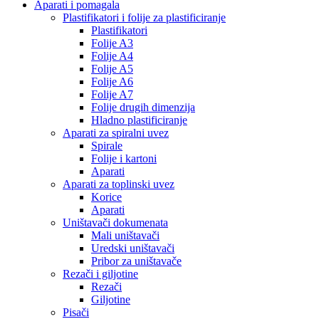
Aparati i pomagala
Plastifikatori i folije za plastificiranje
Plastifikatori
Folije A3
Folije A4
Folije A5
Folije A6
Folije A7
Folije drugih dimenzija
Hladno plastificiranje
Aparati za spiralni uvez
Spirale
Folije i kartoni
Aparati
Aparati za toplinski uvez
Korice
Aparati
Uništavači dokumenata
Mali uništavači
Uredski uništavači
Pribor za uništavače
Rezači i giljotine
Rezači
Giljotine
Pisači