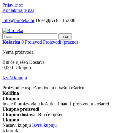
Prijavite se
Kontaktirajte nas
info@biroteka.hr
Dosegljivi 8 - 15.00h
Traži
Košarica
0
Proizvod
Proizvodi
(prazno)
Nema proizvoda
Biti će riješen
Dostava
0,00 €
Ukupno
Izvrši kupnju
Proizvod je uspješno dodan u vašu košaricu
Količina
Ukupno
Imate
0
proizvoda u košarici.
Imate 1 proizvod u košarici.
Ukupno proizvodi
Ukupno dostava
Biti će riješen
Ukupno
Nastavi kupnju
Izvrši kupnju
Izbornik