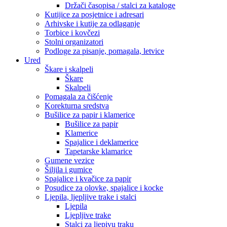
Držači časopisa / stalci za kataloge
Kutijice za posjetnice i adresari
Arhivske i kutije za odlaganje
Torbice i kovčezi
Stolni organizatori
Podloge za pisanje, pomagala, letvice
Ured
Škare i skalpeli
Škare
Skalpeli
Pomagala za čišćenje
Korekturna sredstva
Bušilice za papir i klamerice
Bušilice za papir
Klamerice
Spajalice i deklamerice
Tapetarske klamarice
Gumene vezice
Šiljila i gumice
Spajalice i kvačice za papir
Posudice za olovke, spajalice i kocke
Ljepila, ljepljive trake i stalci
Ljepila
Ljepljive trake
Stalci za ljepivu traku