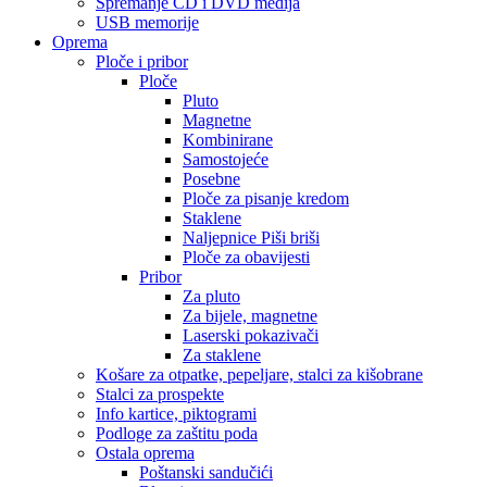
Spremanje CD i DVD medija
USB memorije
Oprema
Ploče i pribor
Ploče
Pluto
Magnetne
Kombinirane
Samostojeće
Posebne
Ploče za pisanje kredom
Staklene
Naljepnice Piši briši
Ploče za obavijesti
Pribor
Za pluto
Za bijele, magnetne
Laserski pokazivači
Za staklene
Košare za otpatke, pepeljare, stalci za kišobrane
Stalci za prospekte
Info kartice, piktogrami
Podloge za zaštitu poda
Ostala oprema
Poštanski sandučići