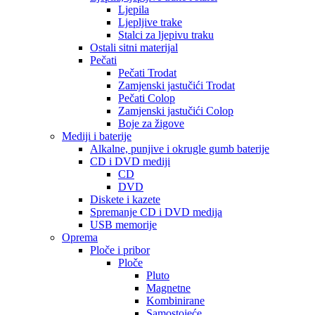
Ljepila
Ljepljive trake
Stalci za ljepivu traku
Ostali sitni materijal
Pečati
Pečati Trodat
Zamjenski jastučići Trodat
Pečati Colop
Zamjenski jastučići Colop
Boje za žigove
Mediji i baterije
Alkalne, punjive i okrugle gumb baterije
CD i DVD mediji
CD
DVD
Diskete i kazete
Spremanje CD i DVD medija
USB memorije
Oprema
Ploče i pribor
Ploče
Pluto
Magnetne
Kombinirane
Samostojeće