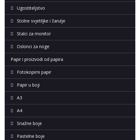
Ugostiteljstvo
Stolne svjetiljke i žarulje
Stalci za monitor
Oslonci za noge
Papir i proizvodi od papira
Fotokopirni papir
Papir u boji
A3
A4
Snažne boje
Pastelne boje