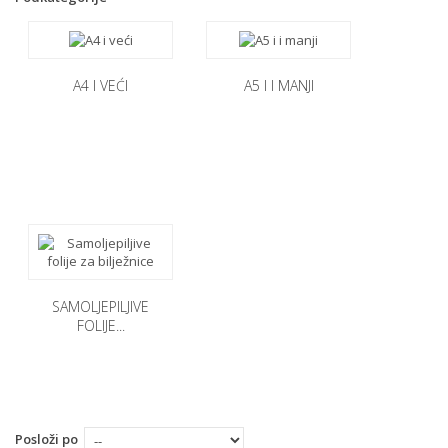
A4 I VEĆI
A5 I I MANJI
SAMOLJEPILJIVE
FOLIJE...
Posloži po