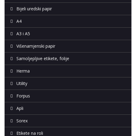
Bijeli uredski papir
A4
A3 i A5
Višenamjenski papir
Samoljepljive etikete, folije
Herma
Utility
Forpus
Apli
Sorex
Etikete na roli