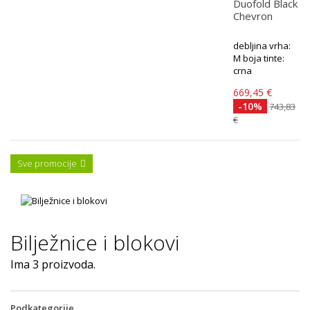
Duofold Black
Chevron
debljina vrha:
M boja tinte:
crna
669,45 €
-10%
743,83
€
Sve promocije
Bilježnice i blokovi
Ima 3 proizvoda.
Podkategorije