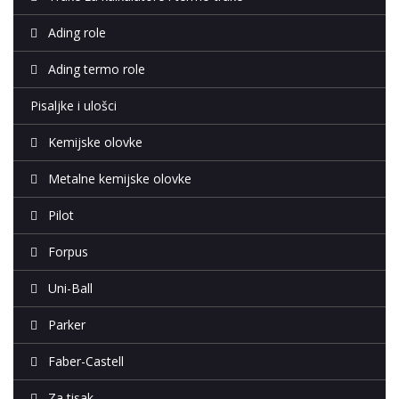
Ading role
Ading termo role
Pisaljke i ulošci
Kemijske olovke
Metalne kemijske olovke
Pilot
Forpus
Uni-Ball
Parker
Faber-Castell
Za tisak