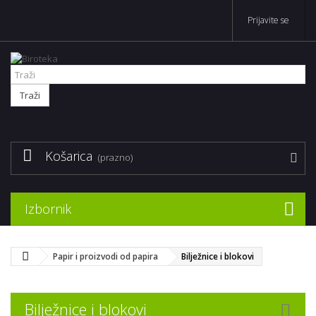
Prijavite se
Traži
Košarica
(prazno)
Izbornik
Papir i proizvodi od papira
Bilježnice i blokovi
Bilježnice i blokovi