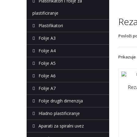
Plastifikatori i folije za
plastificiranje
Rez
Plastifikatori
Posloži p
Folije A3
Folije A4
Prikazuje 
Folije A5
Folije A6
Rez
Folije A7
Folije drugih dimenzija
Hladno plastificiranje
Aparati za spiralni uvez