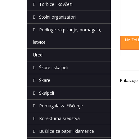
Torbice i kovčezi
Stolni organizatori
Podloge za pisanje, pomagala,
NA ZAL
letvice
Ured
Škare i skalpeli
Škare
Prikazuje 
Skalpeli
Pomagala za čišćenje
Korekturna sredstva
Bušilice za papir i klamerice