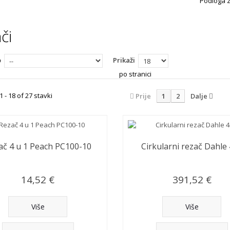
Podloga za
Više
ači
o
Prikaži
po stranici
1 - 18 of 27 stavki
Prije
1
2
Dalje
ač 4 u 1 Peach PC100-10
Cirkularni rezač Dahle
14,52 €
391,52 €
Više
Više