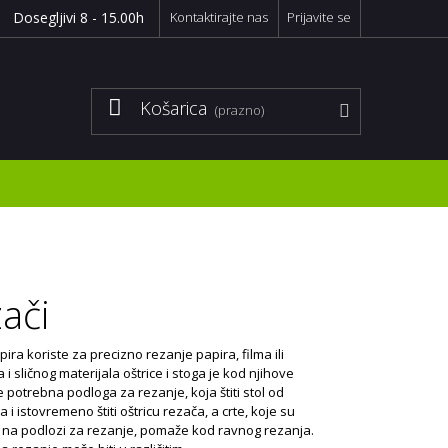
Dosegljivi 8 - 15.00h
Kontaktirajte nas
Prijavite se
Košarica
(prazno)
ači
ira koriste za precizno rezanje papira, filma ili
a i sličnog materijala oštrice i stoga je kod njihove
e potrebna podloga za rezanje, koja štiti stol od
 i istovremeno štiti oštricu rezača, a crte, koje su
 na podlozi za rezanje, pomaže kod ravnog rezanja.