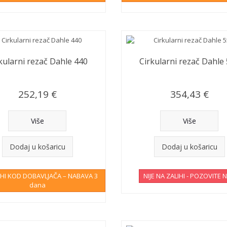
kularni rezač Dahle 440
Cirkularni rezač Dahle
252,19 €
354,43 €
Više
Više
Dodaj u košaricu
Dodaj u košaricu
IHI KOD DOBAVLJAČA – NABAVA 3
NIJE NA ZALIHI - POZOVITE 
dana