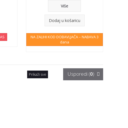
Više
Dodaj u košaricu
NAS
NA ZALIHI KOD DOBAVLJAČA – NABAVA 3
dana
Usporedi (
0
)
Prikaži sve