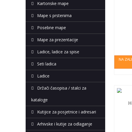
Kartonske mape
Mape s prstenima
Posebne mape
Mape za prezentacije
Ladice, ladice za spise
NA ZAL
Seti ladica
Ladice
Držači časopisa / stalci za
kataloge
H
Kutijice za posjetnice i adresari
Arhivske i kutije za odlaganje