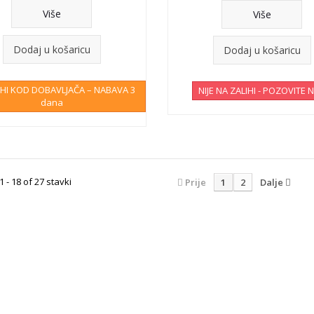
Više
Više
Dodaj u košaricu
Dodaj u košaricu
IHI KOD DOBAVLJAČA – NABAVA 3
NIJE NA ZALIHI - POZOVITE 
dana
1 - 18 of 27 stavki
Prije
1
2
Dalje