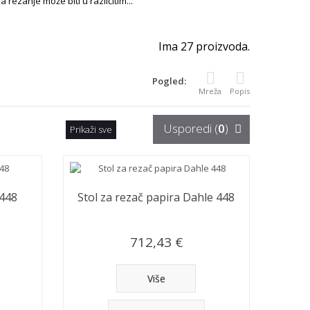
 rezanje može biti u različitim...
Ima 27 proizvoda.
Pogled:
Mreža
Popis
Usporedi (
0
)
Prikaži sve
 448
Stol za rezač papira Dahle 448
712,43 €
Više