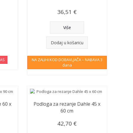
36,51 €
Više
Dodaj u košaricu
NAS
NA ZALIHI KOD DOBAVLJAČA – NABAVA 3
dana
 60 x
Podloga za rezanje Dahle 45 x
60 cm
42,70 €