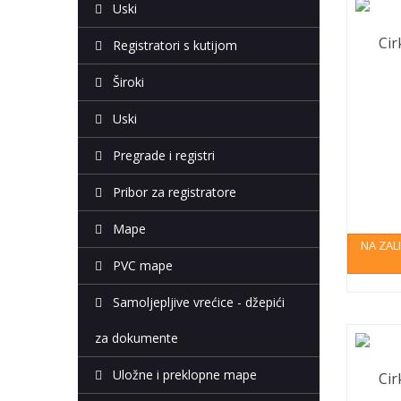
Uski
Cir
Registratori s kutijom
Široki
Uski
Pregrade i registri
Pribor za registratore
Mape
NA ZAL
PVC mape
Samoljepljive vrećice - džepići
za dokumente
Uložne i preklopne mape
Cir