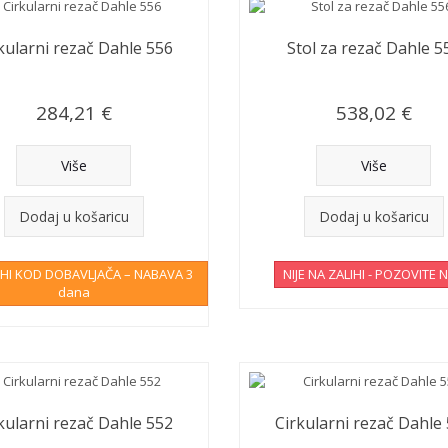
kularni rezač Dahle 556
Stol za rezač Dahle 5
284,21 €
538,02 €
Više
Više
Dodaj u košaricu
Dodaj u košaricu
IHI KOD DOBAVLJAČA – NABAVA 3
NIJE NA ZALIHI - POZOVITE 
dana
kularni rezač Dahle 552
Cirkularni rezač Dahle