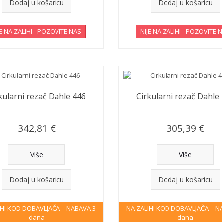
Dodaj u košaricu
Dodaj u košaricu
JE NA ZALIHI - POZOVITE NAS
NIJE NA ZALIHI - POZOVITE 
kularni rezač Dahle 446
Cirkularni rezač Dahle
342,81 €
305,39 €
Više
Više
Dodaj u košaricu
Dodaj u košaricu
IHI KOD DOBAVLJAČA – NABAVA 3
NA ZALIHI KOD DOBAVLJAČA – N
dana
dana