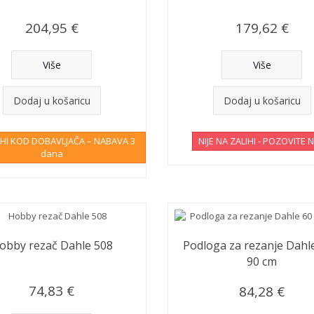
204,95 €
179,62 €
Više
Više
Dodaj u košaricu
Dodaj u košaricu
IHI KOD DOBAVLJAČA – NABAVA 3
NIJE NA ZALIHI - POZOVITE 
dana
obby rezač Dahle 508
Podloga za rezanje Dahle
90 cm
74,83 €
84,28 €