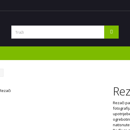
Rez
Rezači pap
fotografij
upotrijeb
ogrebotina
natisnute