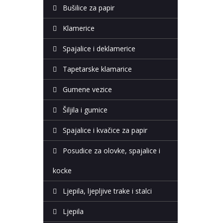
Bušilice za papir
Klamerice
Spajalice i deklamerice
Tapetarske klamarice
Gumene vezice
Šiljila i gumice
Spajalice i kvačice za papir
Posudice za olovke, spajalice i
kocke
Ljepila, ljepljive trake i stalci
Ljepila