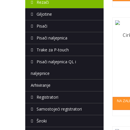
Rezači
Giljotine
Pisači
Cir
Pisači naljepnica
Trake za P-touch
Pisači naljepnica QL i
naljepnice
Arhiviranje
Registratori
NA ZAL
Samostojeći registratori
Široki