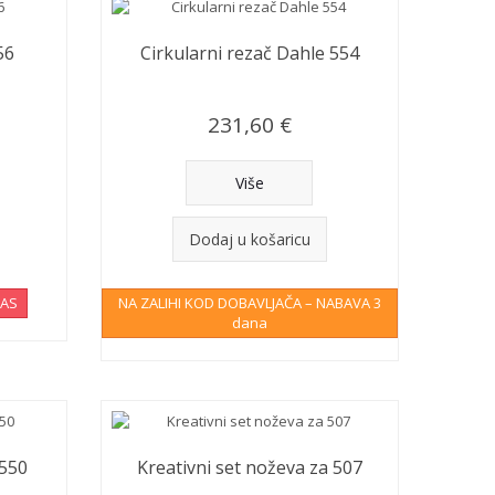
56
Cirkularni rezač Dahle 554
231,60 €
Više
Dodaj u košaricu
NAS
NA ZALIHI KOD DOBAVLJAČA – NABAVA 3
dana
 550
Kreativni set noževa za 507