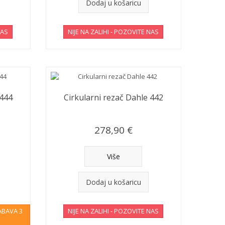
Dodaj u košaricu
NAS
NIJE NA ZALIHI - POZOVITE NAS
 444
Cirkularni rezač Dahle 442
278,90 €
Više
Dodaj u košaricu
ABAVA 3
NIJE NA ZALIHI - POZOVITE NAS