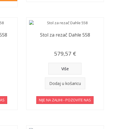
 558
Stol za rezač Dahle 558
579,57 €
Više
Dodaj u košaricu
NAS
NIJE NA ZALIHI - POZOVITE NAS