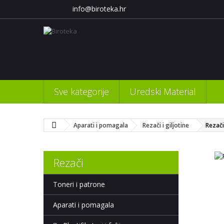
info@biroteka.hr
Sve kategorije
Uredski Material
Aparati i pomagala
Rezači i giljotine
Rezači
Rezači
Toneri i patrone
Aparati i pomagala