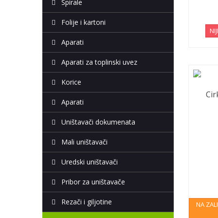
Spirale
Folije i kartoni
NI
Aparati
Aparati za toplinski uvez
Korice
Cir
Aparati
Uništavači dokumenata
Mali uništavači
Uredski uništavači
Pribor za uništavače
Rezači i giljotine
NA ZAL