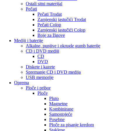
Ostali sitni materijal
Pečati
Pečati Trodat
Zamjenski jastučići Trodat
Pečati Colop
Zamjenski jastučići Colop
Boje za žigove
Mediji i baterije
Alkalne, punjive i okrugle gumb baterije
CD i DVD mediji
CD
DVD
Diskete i kazete
Spremanje CD i DVD medija
USB memorije
Oprema
Ploče i pribor
Ploče
Pluto
Magnetne
Kombinirane
Samostojeće
Posebne
Ploče za pisanje kredom
Staklene