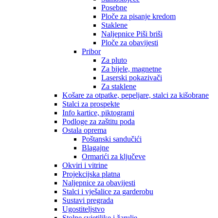
Posebne
Ploče za pisanje kredom
Staklene
Naljepnice Piši briši
Ploče za obavijesti
Pribor
Za pluto
Za bijele, magnetne
Laserski pokazivači
Za staklene
Košare za otpatke, pepeljare, stalci za kišobrane
Stalci za prospekte
Info kartice, piktogrami
Podloge za zaštitu poda
Ostala oprema
Poštanski sandučići
Blagajne
Ormarići za ključeve
Okviri i vitrine
Projekcijska platna
Naljepnice za obavijesti
Stalci i vješalice za garderobu
Sustavi pregrada
Ugostiteljstvo
Stolne svjetiljke i žarulje