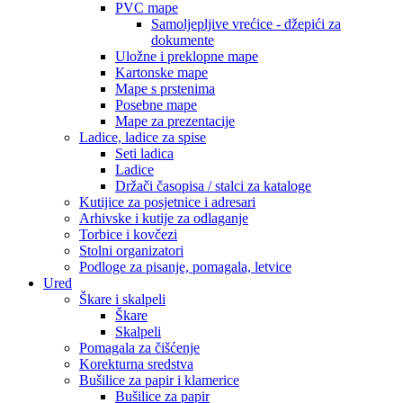
PVC mape
Samoljepljive vrećice - džepići za
dokumente
Uložne i preklopne mape
Kartonske mape
Mape s prstenima
Posebne mape
Mape za prezentacije
Ladice, ladice za spise
Seti ladica
Ladice
Držači časopisa / stalci za kataloge
Kutijice za posjetnice i adresari
Arhivske i kutije za odlaganje
Torbice i kovčezi
Stolni organizatori
Podloge za pisanje, pomagala, letvice
Ured
Škare i skalpeli
Škare
Skalpeli
Pomagala za čišćenje
Korekturna sredstva
Bušilice za papir i klamerice
Bušilice za papir