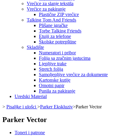
Vrećice za slanje tekstila
Vrećice za pakiranje
Plastične ZIP vrećice
Talking Tom And Friends
Plišane igračke
Torbe Talking Friends
Etuiji za telefone
Školske potrepštine
Skladište
Numeratori i pribor
Folija sa zračnim jastucima
Ljepljive trake
Stretch folija
Samoljepljive vrećice za dokumente
Kartonske kutije
Omotni papir
Punila za pakiranje
Uredski Material
>
Pisaljke i ulošci
>
Parker Ekskluziv
>
Parker Vector
Parker Vector
Toneri i patrone