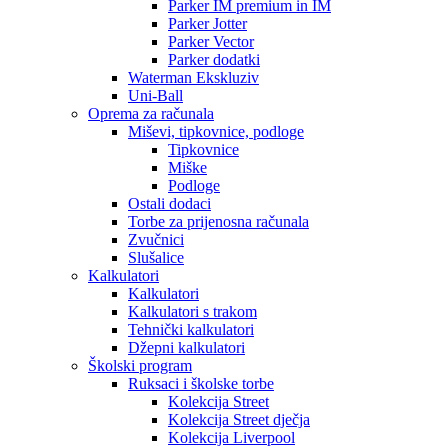
Parker IM premium in IM
Parker Jotter
Parker Vector
Parker dodatki
Waterman Ekskluziv
Uni-Ball
Oprema za računala
Miševi, tipkovnice, podloge
Tipkovnice
Miške
Podloge
Ostali dodaci
Torbe za prijenosna računala
Zvučnici
Slušalice
Kalkulatori
Kalkulatori
Kalkulatori s trakom
Tehnički kalkulatori
Džepni kalkulatori
Školski program
Ruksaci i školske torbe
Kolekcija Street
Kolekcija Street dječja
Kolekcija Liverpool