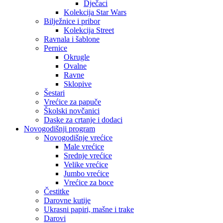
Dječaci
Kolekcija Star Wars
Bilježnice i pribor
Kolekcija Street
Ravnala i šablone
Pernice
Okrugle
Ovalne
Ravne
Sklopive
Šestari
Vrećice za papuče
Školski novčanici
Daske za crtanje i dodaci
Novogodišnji program
Novogodišnje vrećice
Male vrećice
Srednje vrećice
Velike vrećice
Jumbo vrećice
Vrećice za boce
Čestitke
Darovne kutije
Ukrasni papiri, mašne i trake
Darovi