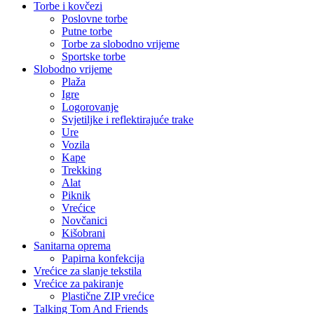
Torbe i kovčezi
Poslovne torbe
Putne torbe
Torbe za slobodno vrijeme
Sportske torbe
Slobodno vrijeme
Plaža
Igre
Logorovanje
Svjetiljke i reflektirajuće trake
Ure
Vozila
Kape
Trekking
Alat
Piknik
Vrećice
Novčanici
Kišobrani
Sanitarna oprema
Papirna konfekcija
Vrećice za slanje tekstila
Vrećice za pakiranje
Plastične ZIP vrećice
Talking Tom And Friends