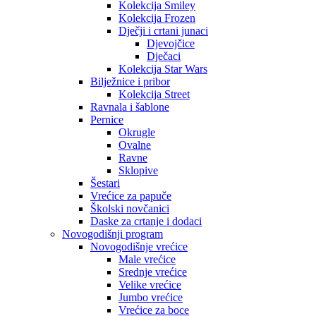
Kolekcija Smiley
Kolekcija Frozen
Dječji i crtani junaci
Djevojčice
Dječaci
Kolekcija Star Wars
Bilježnice i pribor
Kolekcija Street
Ravnala i šablone
Pernice
Okrugle
Ovalne
Ravne
Sklopive
Šestari
Vrećice za papuče
Školski novčanici
Daske za crtanje i dodaci
Novogodišnji program
Novogodišnje vrećice
Male vrećice
Srednje vrećice
Velike vrećice
Jumbo vrećice
Vrećice za boce