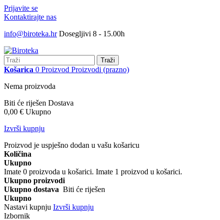
Prijavite se
Kontaktirajte nas
info@biroteka.hr
Dosegljivi 8 - 15.00h
Traži
Košarica
0
Proizvod
Proizvodi
(prazno)
Nema proizvoda
Biti će riješen
Dostava
0,00 €
Ukupno
Izvrši kupnju
Proizvod je uspješno dodan u vašu košaricu
Količina
Ukupno
Imate
0
proizvoda u košarici.
Imate 1 proizvod u košarici.
Ukupno proizvodi
Ukupno dostava
Biti će riješen
Ukupno
Nastavi kupnju
Izvrši kupnju
Izbornik