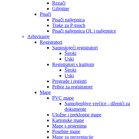
Rezači
Giljotine
Pisači
Pisači naljepnica
Trake za P-touch
Pisači naljepnica QL i naljepnice
Arhiviranje
Registratori
Samostojeći registratori
Široki
Uski
Registratori s kutijom
Široki
Uski
Pregrade i registri
Pribor za registratore
Mape
PVC mape
Samoljepljive vrećice - džepići za
dokumente
Uložne i preklopne mape
Kartonske mape
Mape s prstenima
Posebne mape
Mape za prezentacije