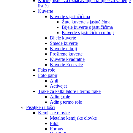
Kocke, listići za označavanje i kutijice za vađenje
listića
Kuverte
Kuverte s jastučićima
Žute kuverte s jastučićima
Bijele kuverte s jastučićima
Kuverte s jastučićima u boji
Bijele kuverte
Smeđe kuverte
Kuverte u boji
Proširene kuverte
Kuverte kvadratne
Kuverte Eco saće
Faks role
Foto papir
Apli
Activejet
Trake za kalkulatore i termo trake
Ading role
Ading termo role
Pisaljke i ulošci
Kemijske olovke
Metalne kemijske olovke
Pilot
Forpus