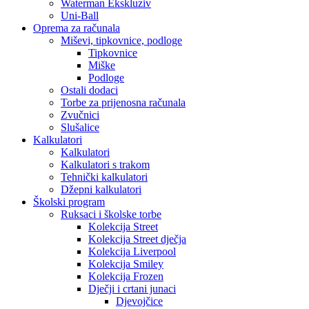
Waterman Ekskluziv
Uni-Ball
Oprema za računala
Miševi, tipkovnice, podloge
Tipkovnice
Miške
Podloge
Ostali dodaci
Torbe za prijenosna računala
Zvučnici
Slušalice
Kalkulatori
Kalkulatori
Kalkulatori s trakom
Tehnički kalkulatori
Džepni kalkulatori
Školski program
Ruksaci i školske torbe
Kolekcija Street
Kolekcija Street dječja
Kolekcija Liverpool
Kolekcija Smiley
Kolekcija Frozen
Dječji i crtani junaci
Djevojčice