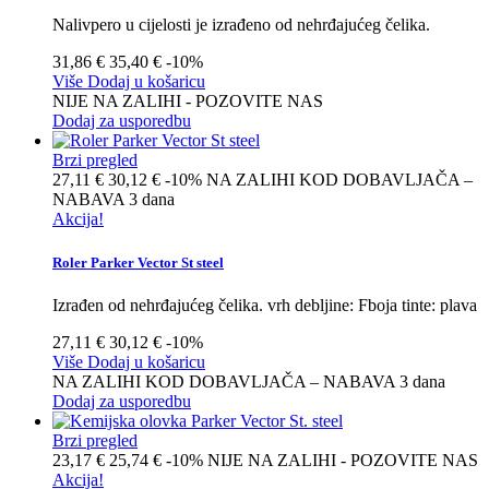
Nalivpero u cijelosti je izrađeno od nehrđajućeg čelika.
31,86 €
35,40 €
-10%
Više
Dodaj u košaricu
NIJE NA ZALIHI - POZOVITE NAS
Dodaj za usporedbu
Brzi pregled
27,11 €
30,12 €
-10%
NA ZALIHI KOD DOBAVLJAČA –
NABAVA 3 dana
Akcija!
Roler Parker Vector St steel
Izrađen od nehrđajućeg čelika. vrh debljine: Fboja tinte: plava
27,11 €
30,12 €
-10%
Više
Dodaj u košaricu
NA ZALIHI KOD DOBAVLJAČA – NABAVA 3 dana
Dodaj za usporedbu
Brzi pregled
23,17 €
25,74 €
-10%
NIJE NA ZALIHI - POZOVITE NAS
Akcija!