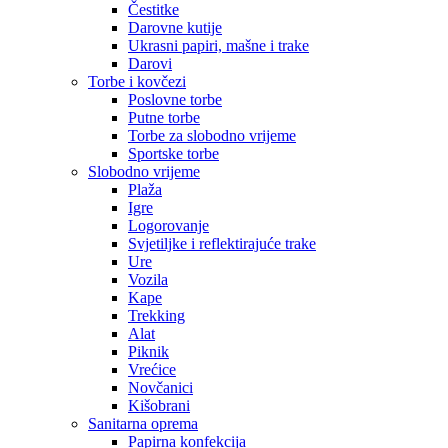
Čestitke
Darovne kutije
Ukrasni papiri, mašne i trake
Darovi
Torbe i kovčezi
Poslovne torbe
Putne torbe
Torbe za slobodno vrijeme
Sportske torbe
Slobodno vrijeme
Plaža
Igre
Logorovanje
Svjetiljke i reflektirajuće trake
Ure
Vozila
Kape
Trekking
Alat
Piknik
Vrećice
Novčanici
Kišobrani
Sanitarna oprema
Papirna konfekcija