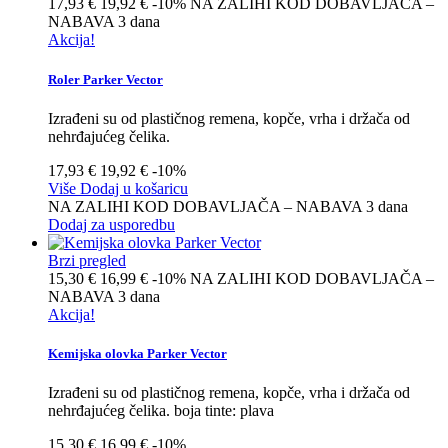
17,93 €
19,92 €
-10%
NA ZALIHI KOD DOBAVLJAČA –
NABAVA 3 dana
Akcija!
Roler Parker Vector
Izrađeni su od plastičnog remena, kopče, vrha i držača od
nehrđajućeg čelika.
17,93 €
19,92 €
-10%
Više
Dodaj u košaricu
NA ZALIHI KOD DOBAVLJAČA – NABAVA 3 dana
Dodaj za usporedbu
Brzi pregled
15,30 €
16,99 €
-10%
NA ZALIHI KOD DOBAVLJAČA –
NABAVA 3 dana
Akcija!
Kemijska olovka Parker Vector
Izrađeni su od plastičnog remena, kopče, vrha i držača od
nehrđajućeg čelika. boja tinte: plava
15,30 €
16,99 €
-10%