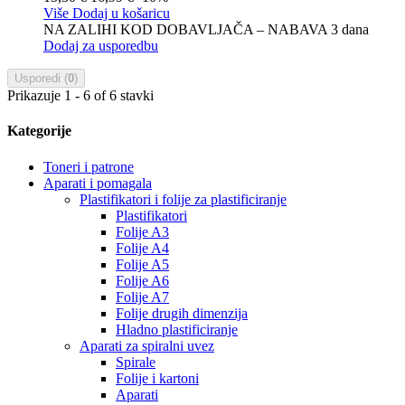
Više
Dodaj u košaricu
NA ZALIHI KOD DOBAVLJAČA – NABAVA 3 dana
Dodaj za usporedbu
Usporedi (
0
)
Prikazuje 1 - 6 of 6 stavki
Kategorije
Toneri i patrone
Aparati i pomagala
Plastifikatori i folije za plastificiranje
Plastifikatori
Folije A3
Folije A4
Folije A5
Folije A6
Folije A7
Folije drugih dimenzija
Hladno plastificiranje
Aparati za spiralni uvez
Spirale
Folije i kartoni
Aparati