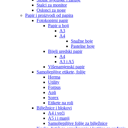
Stalci za monitor
Oslonci za noge
Papir i proizvodi od papira
Fotokopirni papir
Papir u boji
A3
A4
Snažne boje
Pastelne boje
Bijeli uredski papir
A4
A3 i A5
Višenamjenski papir
Samoljepljive etikete, folije
Herma
Utility
Forpus
Apli
Sorex
Etikete na roli
Bilježnice i blokovi
A4 i veći
A5 i i manji
Samoljepiljive folije za bilježnice