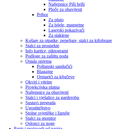
Naljepnice Piši briši
Ploče za obavijesti
Pribor
Za pluto
Za bijele, magnetne
Laserski pokazivači
Za staklene
Košare za otpatke, pepeljare, stalci za kišobrane
Stalci za prospekte
Info kartice, piktogrami
Podloge za zaštitu poda
Ostala oprema
Poštanski sandučići
Blagajne
Ormarići za ključeve
Okviri i vitrine
Projekcijska platna
Naljepnice za obavijesti
Stalci i vješalice za garderobu
Sustavi pregrada
Ugostiteljstvo
Stolne svjetiljke i žarulje
Stalci za monitor
Oslonci za noge
Papir i proizvodi od papira