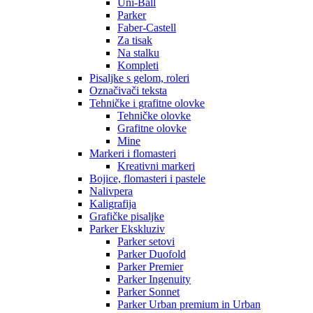
Uni-Ball
Parker
Faber-Castell
Za tisak
Na stalku
Kompleti
Pisaljke s gelom, roleri
Označivači teksta
Tehničke i grafitne olovke
Tehničke olovke
Grafitne olovke
Mine
Markeri i flomasteri
Kreativni markeri
Bojice, flomasteri i pastele
Nalivpera
Kaligrafija
Grafičke pisaljke
Parker Ekskluziv
Parker setovi
Parker Duofold
Parker Premier
Parker Ingenuity
Parker Sonnet
Parker Urban premium in Urban