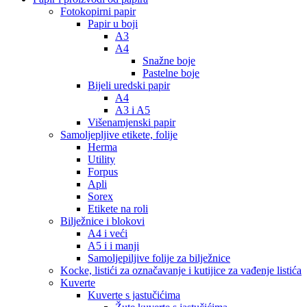
Fotokopirni papir
Papir u boji
A3
A4
Snažne boje
Pastelne boje
Bijeli uredski papir
A4
A3 i A5
Višenamjenski papir
Samoljepljive etikete, folije
Herma
Utility
Forpus
Apli
Sorex
Etikete na roli
Bilježnice i blokovi
A4 i veći
A5 i i manji
Samoljepiljive folije za bilježnice
Kocke, listići za označavanje i kutijice za vađenje listića
Kuverte
Kuverte s jastučićima