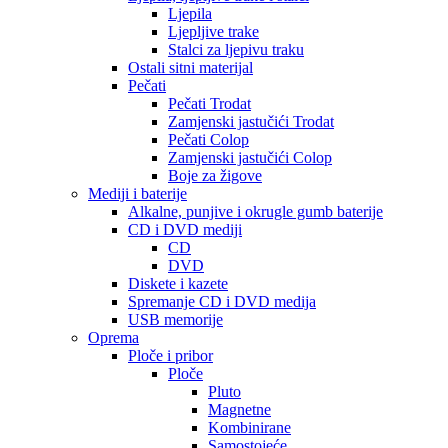
Ljepila
Ljepljive trake
Stalci za ljepivu traku
Ostali sitni materijal
Pečati
Pečati Trodat
Zamjenski jastučići Trodat
Pečati Colop
Zamjenski jastučići Colop
Boje za žigove
Mediji i baterije
Alkalne, punjive i okrugle gumb baterije
CD i DVD mediji
CD
DVD
Diskete i kazete
Spremanje CD i DVD medija
USB memorije
Oprema
Ploče i pribor
Ploče
Pluto
Magnetne
Kombinirane
Samostojeće