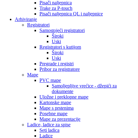
Pisači naljepnica
Trake za P-touch
Pisači naljepnica QL i naljepnice
Arhiviranje
Registratori
Samostojeći registratori
Široki
Uski
Registratori s kutijom
Široki
Uski
Pregrade i registri
Pribor za registratore
Mape
PVC mape
Samoljepljive vrećice - džepići za
dokumente
Uložne i preklopne mape
Kartonske mape
Mape s prstenima
Posebne mape
Mape za prezentacije
Ladice, ladice za spise
Seti ladica
Ladice