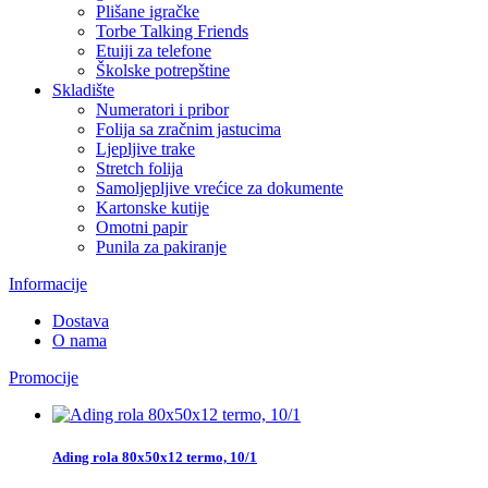
Plišane igračke
Torbe Talking Friends
Etuiji za telefone
Školske potrepštine
Skladište
Numeratori i pribor
Folija sa zračnim jastucima
Ljepljive trake
Stretch folija
Samoljepljive vrećice za dokumente
Kartonske kutije
Omotni papir
Punila za pakiranje
Informacije
Dostava
O nama
Promocije
Ading rola 80x50x12 termo, 10/1