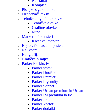
Na stalku
Kompleti
Pisaljke s gelom, roleri
Označivači teksta
Tehničke i grafitne olovke
Tehničke olovke
Grafitne olovke
Mine
Markeri i flomasteri
Kreativni markeri
Bojice, flomasteri i pastele
Nalivpera
Kaligrafija
Grafičke pisaljke
Parker Ekskluziv
Parker setovi
Parker Duofold
Parker Premier
Parker Ingenuity
Parker Sonnet
Parker Urban premium in Urban
Parker IM premium in IM
Parker Jotter
Parker Vector
Parker dodatki