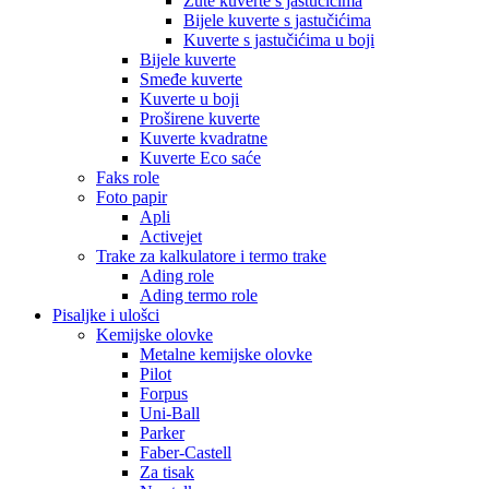
Žute kuverte s jastučićima
Bijele kuverte s jastučićima
Kuverte s jastučićima u boji
Bijele kuverte
Smeđe kuverte
Kuverte u boji
Proširene kuverte
Kuverte kvadratne
Kuverte Eco saće
Faks role
Foto papir
Apli
Activejet
Trake za kalkulatore i termo trake
Ading role
Ading termo role
Pisaljke i ulošci
Kemijske olovke
Metalne kemijske olovke
Pilot
Forpus
Uni-Ball
Parker
Faber-Castell
Za tisak