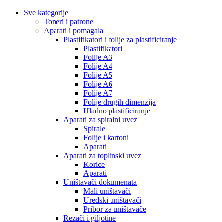
Sve kategorije
Toneri i patrone
Aparati i pomagala
Plastifikatori i folije za plastificiranje
Plastifikatori
Folije A3
Folije A4
Folije A5
Folije A6
Folije A7
Folije drugih dimenzija
Hladno plastificiranje
Aparati za spiralni uvez
Spirale
Folije i kartoni
Aparati
Aparati za toplinski uvez
Korice
Aparati
Uništavači dokumenata
Mali uništavači
Uredski uništavači
Pribor za uništavače
Rezači i giljotine