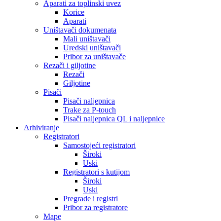
Aparati za toplinski uvez
Korice
Aparati
Uništavači dokumenata
Mali uništavači
Uredski uništavači
Pribor za uništavače
Rezači i giljotine
Rezači
Giljotine
Pisači
Pisači naljepnica
Trake za P-touch
Pisači naljepnica QL i naljepnice
Arhiviranje
Registratori
Samostojeći registratori
Široki
Uski
Registratori s kutijom
Široki
Uski
Pregrade i registri
Pribor za registratore
Mape