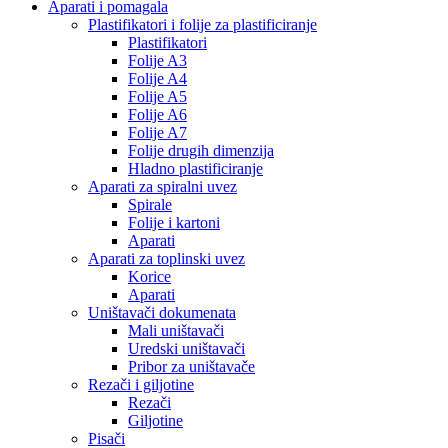
Aparati i pomagala
Plastifikatori i folije za plastificiranje
Plastifikatori
Folije A3
Folije A4
Folije A5
Folije A6
Folije A7
Folije drugih dimenzija
Hladno plastificiranje
Aparati za spiralni uvez
Spirale
Folije i kartoni
Aparati
Aparati za toplinski uvez
Korice
Aparati
Uništavači dokumenata
Mali uništavači
Uredski uništavači
Pribor za uništavače
Rezači i giljotine
Rezači
Giljotine
Pisači