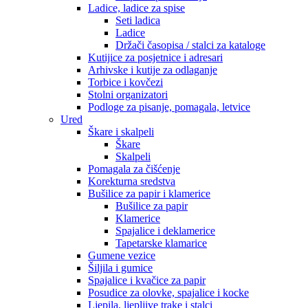
Ladice, ladice za spise
Seti ladica
Ladice
Držači časopisa / stalci za kataloge
Kutijice za posjetnice i adresari
Arhivske i kutije za odlaganje
Torbice i kovčezi
Stolni organizatori
Podloge za pisanje, pomagala, letvice
Ured
Škare i skalpeli
Škare
Skalpeli
Pomagala za čišćenje
Korekturna sredstva
Bušilice za papir i klamerice
Bušilice za papir
Klamerice
Spajalice i deklamerice
Tapetarske klamarice
Gumene vezice
Šiljila i gumice
Spajalice i kvačice za papir
Posudice za olovke, spajalice i kocke
Ljepila, ljepljive trake i stalci