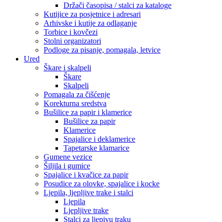
Držači časopisa / stalci za kataloge
Kutijice za posjetnice i adresari
Arhivske i kutije za odlaganje
Torbice i kovčezi
Stolni organizatori
Podloge za pisanje, pomagala, letvice
Ured
Škare i skalpeli
Škare
Skalpeli
Pomagala za čišćenje
Korekturna sredstva
Bušilice za papir i klamerice
Bušilice za papir
Klamerice
Spajalice i deklamerice
Tapetarske klamarice
Gumene vezice
Šiljila i gumice
Spajalice i kvačice za papir
Posudice za olovke, spajalice i kocke
Ljepila, ljepljive trake i stalci
Ljepila
Ljepljive trake
Stalci za ljepivu traku