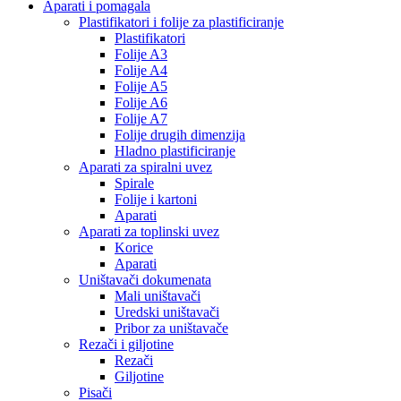
Aparati i pomagala
Plastifikatori i folije za plastificiranje
Plastifikatori
Folije A3
Folije A4
Folije A5
Folije A6
Folije A7
Folije drugih dimenzija
Hladno plastificiranje
Aparati za spiralni uvez
Spirale
Folije i kartoni
Aparati
Aparati za toplinski uvez
Korice
Aparati
Uništavači dokumenata
Mali uništavači
Uredski uništavači
Pribor za uništavače
Rezači i giljotine
Rezači
Giljotine
Pisači