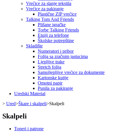
Vrećice za slanje tekstila
Vrećice za pakiranje
Plastične ZIP vrećice
Talking Tom And Friends
Plišane igračke
Torbe Talking Friends
Etuiji za telefone
Školske potrepštine
Skladište
Numeratori i pribor
Folija sa zračnim jastucima
Ljepljive trake
Stretch folija
Samoljepljive vrećice za dokumente
Kartonske kutije
Omotni papir
Punila za pakiranje
Uredski Material
>
Ured
>
Škare i skalpeli
>
Skalpeli
Skalpeli
Toneri i patrone