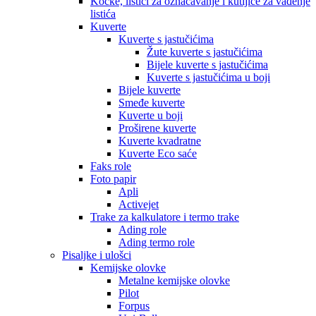
Kocke, listići za označavanje i kutijice za vađenje
listića
Kuverte
Kuverte s jastučićima
Žute kuverte s jastučićima
Bijele kuverte s jastučićima
Kuverte s jastučićima u boji
Bijele kuverte
Smeđe kuverte
Kuverte u boji
Proširene kuverte
Kuverte kvadratne
Kuverte Eco saće
Faks role
Foto papir
Apli
Activejet
Trake za kalkulatore i termo trake
Ading role
Ading termo role
Pisaljke i ulošci
Kemijske olovke
Metalne kemijske olovke
Pilot
Forpus