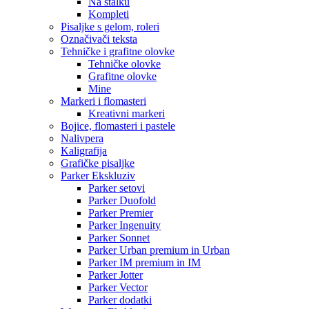
Na stalku
Kompleti
Pisaljke s gelom, roleri
Označivači teksta
Tehničke i grafitne olovke
Tehničke olovke
Grafitne olovke
Mine
Markeri i flomasteri
Kreativni markeri
Bojice, flomasteri i pastele
Nalivpera
Kaligrafija
Grafičke pisaljke
Parker Ekskluziv
Parker setovi
Parker Duofold
Parker Premier
Parker Ingenuity
Parker Sonnet
Parker Urban premium in Urban
Parker IM premium in IM
Parker Jotter
Parker Vector
Parker dodatki