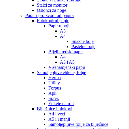
Stalci za monitor
Oslonci za noge
Papir i proizvodi od papira
Fotokopirni papir
Papir u boji
A3
A4
Snažne boje
Pastelne boje
Bijeli uredski papir
A4
A3 i A5
Višenamjenski papir
Samoljepljive etikete, folije
Herma
Utility
Forpus
Apli
Sorex
Etikete na roli
Bilježnice i blokovi
A4 i veći
A5 i i manji
Samoljepiljive folije za bilježnice