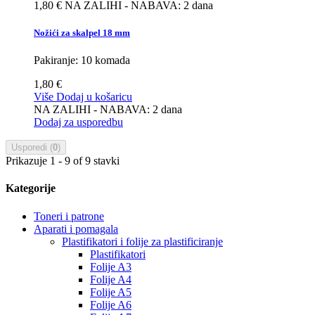
1,80 €
NA ZALIHI - NABAVA: 2 dana
Nožići za skalpel 18 mm
Pakiranje: 10 komada
1,80 €
Više
Dodaj u košaricu
NA ZALIHI - NABAVA: 2 dana
Dodaj za usporedbu
Usporedi (
0
)
Prikazuje 1 - 9 of 9 stavki
Kategorije
Toneri i patrone
Aparati i pomagala
Plastifikatori i folije za plastificiranje
Plastifikatori
Folije A3
Folije A4
Folije A5
Folije A6