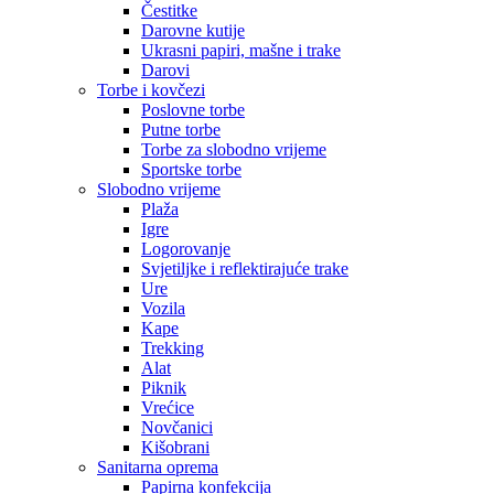
Čestitke
Darovne kutije
Ukrasni papiri, mašne i trake
Darovi
Torbe i kovčezi
Poslovne torbe
Putne torbe
Torbe za slobodno vrijeme
Sportske torbe
Slobodno vrijeme
Plaža
Igre
Logorovanje
Svjetiljke i reflektirajuće trake
Ure
Vozila
Kape
Trekking
Alat
Piknik
Vrećice
Novčanici
Kišobrani
Sanitarna oprema
Papirna konfekcija