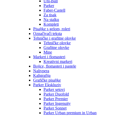
Uni-Ball
Parker
Faber-Castell
Za tisak
Na stalku
Kompleti
Pisaljke s gelom, roleri
Označivači teksta
Tehničke i grafitne olovke
Tehničke olovke
Grafitne olovke
Mine
Markeri i flomasteri
Kreativni markeri
Bojice, flomasteri i pastele
Nalivpera
Kaligrafija
Grafičke pisaljke
Parker Ekskluziv
Parker setovi
Parker Duofold
Parker Premier
Parker Ingenuity
Parker Sonnet
Parker Urban premium in Urban