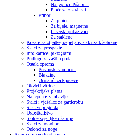
Naljepnice Piši briši
Ploče za obavijesti
Pribor
Za pluto
Za bijele, magnetne
Laserski pokazivači
Za staklene
Košare za otpatke, pepeljare, stalci za kišobrane
Stalci za prospekte
Info kartice, piktogrami
Podloge za zaštitu poda
Ostala oprema
Poštanski sandučići
Blagajne
Ormarići za ključeve
Okviri i vitrine
Projekcijska platna
Naljepnice za obavijesti
Stalci i vješalice za garderobu
Sustavi pregrada
Ugostiteljstvo
Stolne svjetiljke i žarulje
Stalci za monitor
Oslonci za noge
Papir i proizvodi od papira