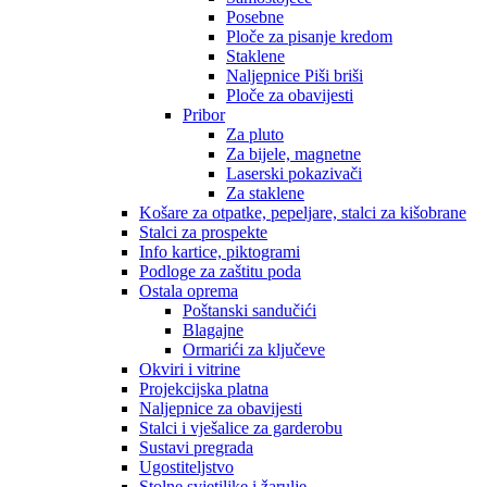
Posebne
Ploče za pisanje kredom
Staklene
Naljepnice Piši briši
Ploče za obavijesti
Pribor
Za pluto
Za bijele, magnetne
Laserski pokazivači
Za staklene
Košare za otpatke, pepeljare, stalci za kišobrane
Stalci za prospekte
Info kartice, piktogrami
Podloge za zaštitu poda
Ostala oprema
Poštanski sandučići
Blagajne
Ormarići za ključeve
Okviri i vitrine
Projekcijska platna
Naljepnice za obavijesti
Stalci i vješalice za garderobu
Sustavi pregrada
Ugostiteljstvo
Stolne svjetiljke i žarulje