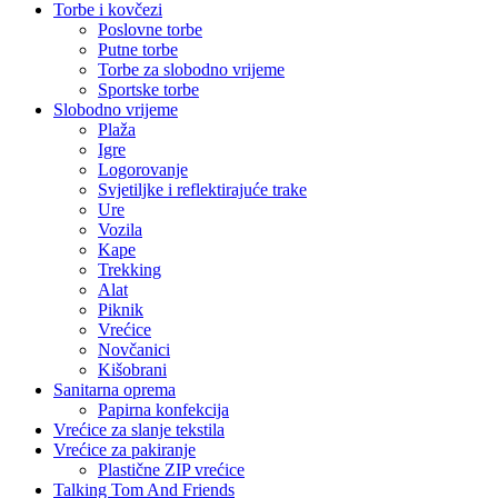
Torbe i kovčezi
Poslovne torbe
Putne torbe
Torbe za slobodno vrijeme
Sportske torbe
Slobodno vrijeme
Plaža
Igre
Logorovanje
Svjetiljke i reflektirajuće trake
Ure
Vozila
Kape
Trekking
Alat
Piknik
Vrećice
Novčanici
Kišobrani
Sanitarna oprema
Papirna konfekcija
Vrećice za slanje tekstila
Vrećice za pakiranje
Plastične ZIP vrećice
Talking Tom And Friends