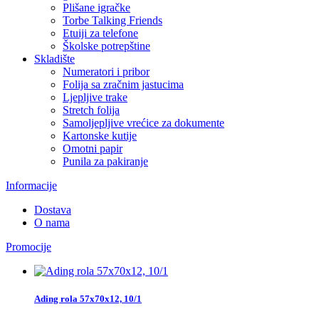
Plišane igračke
Torbe Talking Friends
Etuiji za telefone
Školske potrepštine
Skladište
Numeratori i pribor
Folija sa zračnim jastucima
Ljepljive trake
Stretch folija
Samoljepljive vrećice za dokumente
Kartonske kutije
Omotni papir
Punila za pakiranje
Informacije
Dostava
O nama
Promocije
Ading rola 57x70x12, 10/1