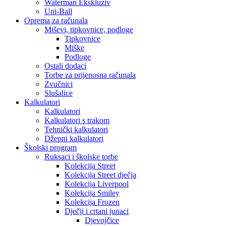
Waterman Ekskluziv
Uni-Ball
Oprema za računala
Miševi, tipkovnice, podloge
Tipkovnice
Miške
Podloge
Ostali dodaci
Torbe za prijenosna računala
Zvučnici
Slušalice
Kalkulatori
Kalkulatori
Kalkulatori s trakom
Tehnički kalkulatori
Džepni kalkulatori
Školski program
Ruksaci i školske torbe
Kolekcija Street
Kolekcija Street dječja
Kolekcija Liverpool
Kolekcija Smiley
Kolekcija Frozen
Dječji i crtani junaci
Djevojčice