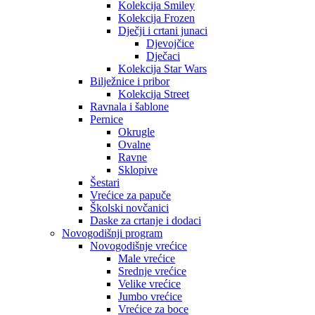
Kolekcija Smiley
Kolekcija Frozen
Dječji i crtani junaci
Djevojčice
Dječaci
Kolekcija Star Wars
Bilježnice i pribor
Kolekcija Street
Ravnala i šablone
Pernice
Okrugle
Ovalne
Ravne
Sklopive
Šestari
Vrećice za papuče
Školski novčanici
Daske za crtanje i dodaci
Novogodišnji program
Novogodišnje vrećice
Male vrećice
Srednje vrećice
Velike vrećice
Jumbo vrećice
Vrećice za boce