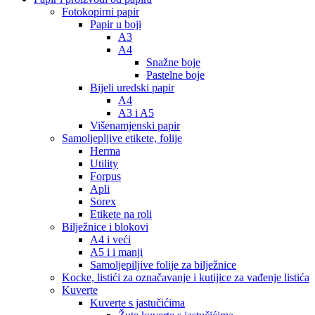
Fotokopirni papir
Papir u boji
A3
A4
Snažne boje
Pastelne boje
Bijeli uredski papir
A4
A3 i A5
Višenamjenski papir
Samoljepljive etikete, folije
Herma
Utility
Forpus
Apli
Sorex
Etikete na roli
Bilježnice i blokovi
A4 i veći
A5 i i manji
Samoljepiljive folije za bilježnice
Kocke, listići za označavanje i kutijice za vađenje listića
Kuverte
Kuverte s jastučićima