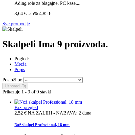
Ading role za blagajne, PC kase,...
3,64 €
-25%
4,85 €
Sve promocije
Skalpeli
Ima 9 proizvoda.
Pogled:
Mreža
Popis
Posloži po
Usporedi (
0
)
Prikazuje 1 - 9 of 9 stavki
Brzi pregled
2,52 €
NA ZALIHI - NABAVA: 2 dana
Nož skalpel Professional, 18 mm