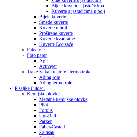
Žute kuverte s jastučićima
Bijele kuverte s jastučićima
Kuverte s jastučićima u boji
Bijele kuverte
Smeđe kuverte
Kuverte u boji
Proširene kuverte
Kuverte kvadratne
Kuverte Eco saće
Faks role
Foto papir
Apli
Activejet
Trake za kalkulatore i termo trake
Ading role
Ading termo role
Pisaljke i ulošci
Kemijske olovke
Metalne kemijske olovke
Pilot
Forpus
Uni-Ball
Parker
Faber-Castell
Za tisak