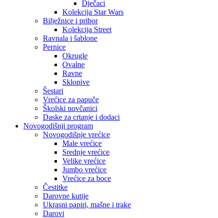
Dječaci
Kolekcija Star Wars
Bilježnice i pribor
Kolekcija Street
Ravnala i šablone
Pernice
Okrugle
Ovalne
Ravne
Sklopive
Šestari
Vrećice za papuče
Školski novčanici
Daske za crtanje i dodaci
Novogodišnji program
Novogodišnje vrećice
Male vrećice
Srednje vrećice
Velike vrećice
Jumbo vrećice
Vrećice za boce
Čestitke
Darovne kutije
Ukrasni papiri, mašne i trake
Darovi