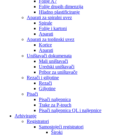
Folije A7
Folije drugih dimenzija
Hladno plastificiranje
Aparati za spiralni uvez
Spirale
Folije i kartoni
Aparati
Aparati za toplinski uvez
Korice
Aparati
Uništavači dokumenata
Mali uništavači
Uredski uništavači
Pribor za uništavače
Rezači i giljotine
Rezači
Giljotine
Pisači
Pisači naljepnica
Trake za P-touch
Pisači naljepnica QL i naljepnice
Arhiviranje
Registratori
Samostojeći registratori
Široki