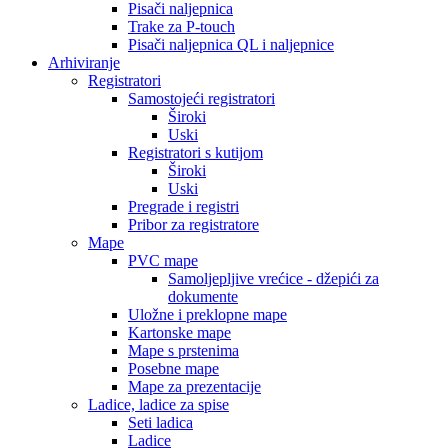
Pisači naljepnica
Trake za P-touch
Pisači naljepnica QL i naljepnice
Arhiviranje
Registratori
Samostojeći registratori
Široki
Uski
Registratori s kutijom
Široki
Uski
Pregrade i registri
Pribor za registratore
Mape
PVC mape
Samoljepljive vrećice - džepići za
dokumente
Uložne i preklopne mape
Kartonske mape
Mape s prstenima
Posebne mape
Mape za prezentacije
Ladice, ladice za spise
Seti ladica
Ladice