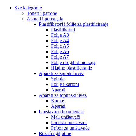
Sve kategorije
Toneri i patrone
Aparati i pomagala
Plastifikatori i folije za plastificiranje
Plastifikatori
Folije A3
Folije A4
Folije A5
Folije A6
Folije A7
Folije drugih dimenzija
Hladno plastificiranje
Aparati za spiralni uvez
Spirale
Folije i kartoni
Aparati
Aparati za toplinski uvez
Korice
Aparati
Uništavači dokumenata
Mali uništavači
Uredski uništavači
Pribor za uništavače
Rezači i giljotine