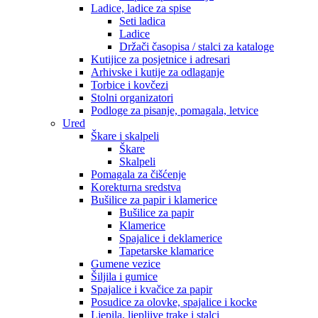
Ladice, ladice za spise
Seti ladica
Ladice
Držači časopisa / stalci za kataloge
Kutijice za posjetnice i adresari
Arhivske i kutije za odlaganje
Torbice i kovčezi
Stolni organizatori
Podloge za pisanje, pomagala, letvice
Ured
Škare i skalpeli
Škare
Skalpeli
Pomagala za čišćenje
Korekturna sredstva
Bušilice za papir i klamerice
Bušilice za papir
Klamerice
Spajalice i deklamerice
Tapetarske klamarice
Gumene vezice
Šiljila i gumice
Spajalice i kvačice za papir
Posudice za olovke, spajalice i kocke
Ljepila, ljepljive trake i stalci