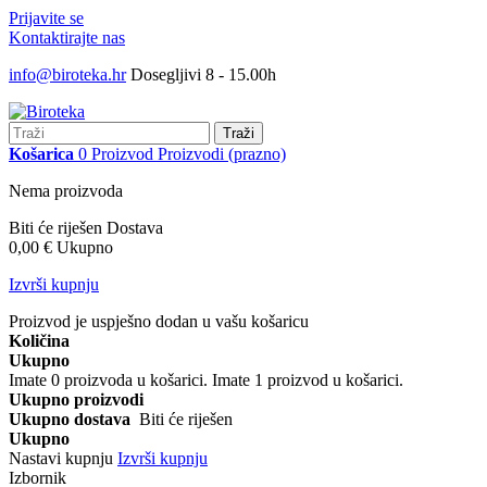
Prijavite se
Kontaktirajte nas
info@biroteka.hr
Dosegljivi 8 - 15.00h
Traži
Košarica
0
Proizvod
Proizvodi
(prazno)
Nema proizvoda
Biti će riješen
Dostava
0,00 €
Ukupno
Izvrši kupnju
Proizvod je uspješno dodan u vašu košaricu
Količina
Ukupno
Imate
0
proizvoda u košarici.
Imate 1 proizvod u košarici.
Ukupno proizvodi
Ukupno dostava
Biti će riješen
Ukupno
Nastavi kupnju
Izvrši kupnju
Izbornik