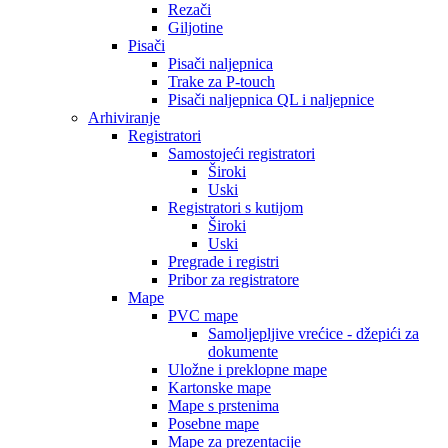
Rezači
Giljotine
Pisači
Pisači naljepnica
Trake za P-touch
Pisači naljepnica QL i naljepnice
Arhiviranje
Registratori
Samostojeći registratori
Široki
Uski
Registratori s kutijom
Široki
Uski
Pregrade i registri
Pribor za registratore
Mape
PVC mape
Samoljepljive vrećice - džepići za
dokumente
Uložne i preklopne mape
Kartonske mape
Mape s prstenima
Posebne mape
Mape za prezentacije