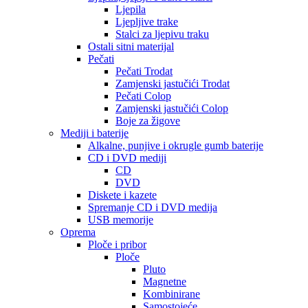
Ljepila
Ljepljive trake
Stalci za ljepivu traku
Ostali sitni materijal
Pečati
Pečati Trodat
Zamjenski jastučići Trodat
Pečati Colop
Zamjenski jastučići Colop
Boje za žigove
Mediji i baterije
Alkalne, punjive i okrugle gumb baterije
CD i DVD mediji
CD
DVD
Diskete i kazete
Spremanje CD i DVD medija
USB memorije
Oprema
Ploče i pribor
Ploče
Pluto
Magnetne
Kombinirane
Samostojeće