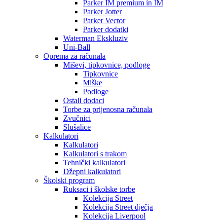
Parker IM premium in IM
Parker Jotter
Parker Vector
Parker dodatki
Waterman Ekskluziv
Uni-Ball
Oprema za računala
Miševi, tipkovnice, podloge
Tipkovnice
Miške
Podloge
Ostali dodaci
Torbe za prijenosna računala
Zvučnici
Slušalice
Kalkulatori
Kalkulatori
Kalkulatori s trakom
Tehnički kalkulatori
Džepni kalkulatori
Školski program
Ruksaci i školske torbe
Kolekcija Street
Kolekcija Street dječja
Kolekcija Liverpool