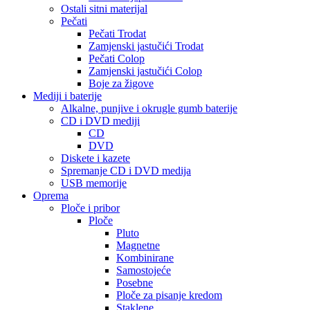
Ostali sitni materijal
Pečati
Pečati Trodat
Zamjenski jastučići Trodat
Pečati Colop
Zamjenski jastučići Colop
Boje za žigove
Mediji i baterije
Alkalne, punjive i okrugle gumb baterije
CD i DVD mediji
CD
DVD
Diskete i kazete
Spremanje CD i DVD medija
USB memorije
Oprema
Ploče i pribor
Ploče
Pluto
Magnetne
Kombinirane
Samostojeće
Posebne
Ploče za pisanje kredom
Staklene