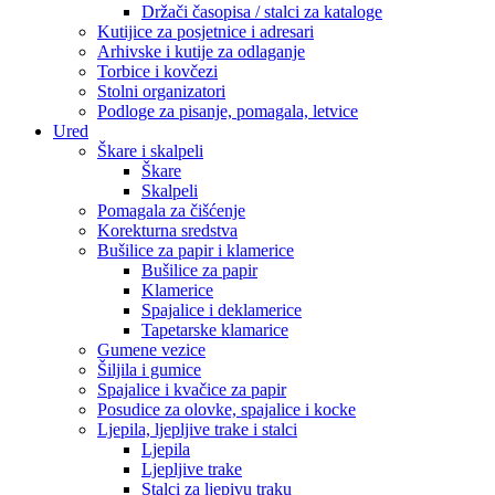
Držači časopisa / stalci za kataloge
Kutijice za posjetnice i adresari
Arhivske i kutije za odlaganje
Torbice i kovčezi
Stolni organizatori
Podloge za pisanje, pomagala, letvice
Ured
Škare i skalpeli
Škare
Skalpeli
Pomagala za čišćenje
Korekturna sredstva
Bušilice za papir i klamerice
Bušilice za papir
Klamerice
Spajalice i deklamerice
Tapetarske klamarice
Gumene vezice
Šiljila i gumice
Spajalice i kvačice za papir
Posudice za olovke, spajalice i kocke
Ljepila, ljepljive trake i stalci
Ljepila
Ljepljive trake
Stalci za ljepivu traku