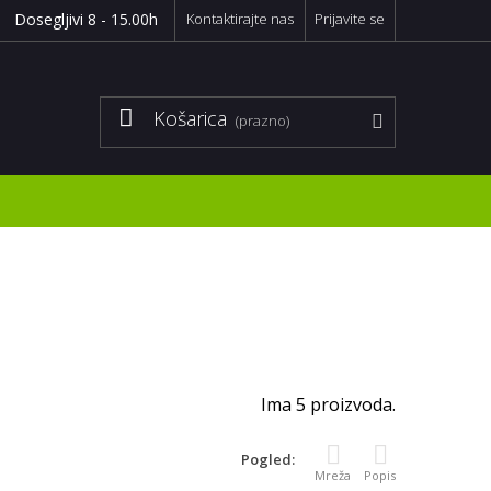
Dosegljivi 8 - 15.00h
Kontaktirajte nas
Prijavite se
Košarica
(prazno)
Ima 5 proizvoda.
Pogled:
Mreža
Popis