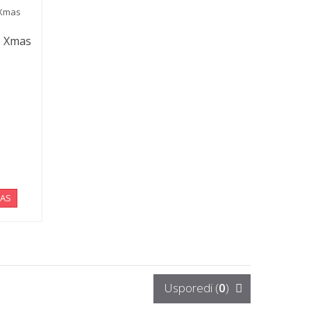
e Xmas
NAS
Usporedi (
0
)