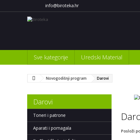
info@biroteka.hr
Sve kategorije
Uredski Material
Novogodišnji program
Darovi
Darovi
Dar
Toneri i patrone
Aparati i pomagala
Posloži p