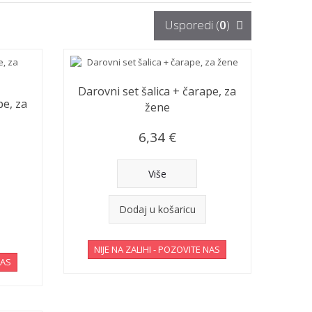
Usporedi (
0
)
Darovni set šalica + čarape, za
pe, za
žene
6,34 €
Više
Dodaj u košaricu
NIJE NA ZALIHI - POZOVITE NAS
NAS