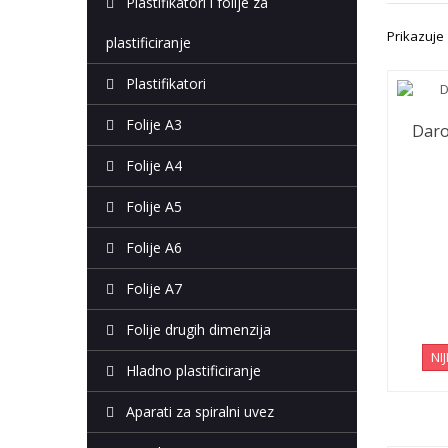
Plastifikatori i folije za
Prikazuje 1
plastificiranje
Plastifikatori
Folije A3
Daro
Folije A4
Folije A5
Folije A6
Folije A7
Folije drugih dimenzija
NI
Hladno plastificiranje
Aparati za spiralni uvez