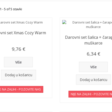
 - 5 of 5 stavki
vni set Xmas Cozy Warm
Darovni set šalica + čara
muškarce
9,76 €
6,34 €
Više
Više
Dodaj u košaricu
Dodaj u košaricu
JE NA ZALIHI - POZOVITE NAS
NIJE NA ZALIHI - POZOVITE 