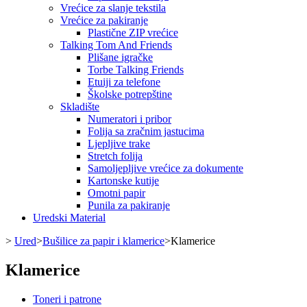
Vrećice za slanje tekstila
Vrećice za pakiranje
Plastične ZIP vrećice
Talking Tom And Friends
Plišane igračke
Torbe Talking Friends
Etuiji za telefone
Školske potrepštine
Skladište
Numeratori i pribor
Folija sa zračnim jastucima
Ljepljive trake
Stretch folija
Samoljepljive vrećice za dokumente
Kartonske kutije
Omotni papir
Punila za pakiranje
Uredski Material
>
Ured
>
Bušilice za papir i klamerice
>
Klamerice
Klamerice
Toneri i patrone