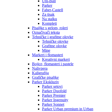
Uni-Ball
Parker
Faber-Castell
Za tisak
Na stalku
Kompleti
Pisaljke s gelom, roleri
Označivači teksta
Tehničke i grafitne olovke
Tehničke olovke
Grafitne olovke
Mine
Markeri i flomasteri
Kreativni markeri
Bojice, flomasteri i pastele
Nalivpera
Kaligrafija
Grafičke pisaljke
Parker Ekskluziv
Parker setovi
Parker Duofold
Parker Premier
Parker Ingenuity
Parker Sonnet
Parker Urban premium in Urban