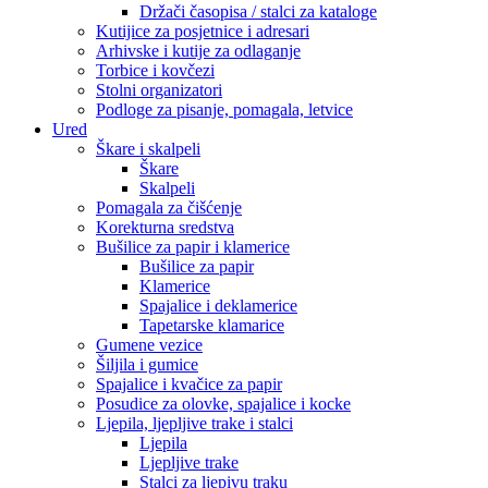
Držači časopisa / stalci za kataloge
Kutijice za posjetnice i adresari
Arhivske i kutije za odlaganje
Torbice i kovčezi
Stolni organizatori
Podloge za pisanje, pomagala, letvice
Ured
Škare i skalpeli
Škare
Skalpeli
Pomagala za čišćenje
Korekturna sredstva
Bušilice za papir i klamerice
Bušilice za papir
Klamerice
Spajalice i deklamerice
Tapetarske klamarice
Gumene vezice
Šiljila i gumice
Spajalice i kvačice za papir
Posudice za olovke, spajalice i kocke
Ljepila, ljepljive trake i stalci
Ljepila
Ljepljive trake
Stalci za ljepivu traku