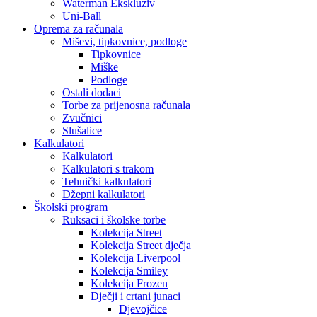
Waterman Ekskluziv
Uni-Ball
Oprema za računala
Miševi, tipkovnice, podloge
Tipkovnice
Miške
Podloge
Ostali dodaci
Torbe za prijenosna računala
Zvučnici
Slušalice
Kalkulatori
Kalkulatori
Kalkulatori s trakom
Tehnički kalkulatori
Džepni kalkulatori
Školski program
Ruksaci i školske torbe
Kolekcija Street
Kolekcija Street dječja
Kolekcija Liverpool
Kolekcija Smiley
Kolekcija Frozen
Dječji i crtani junaci
Djevojčice