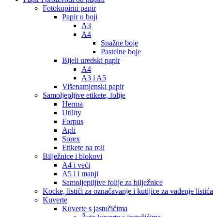
Fotokopirni papir
Papir u boji
A3
A4
Snažne boje
Pastelne boje
Bijeli uredski papir
A4
A3 i A5
Višenamjenski papir
Samoljepljive etikete, folije
Herma
Utility
Forpus
Apli
Sorex
Etikete na roli
Bilježnice i blokovi
A4 i veći
A5 i i manji
Samoljepiljive folije za bilježnice
Kocke, listići za označavanje i kutijice za vađenje listića
Kuverte
Kuverte s jastučićima