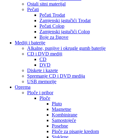
Ostali sitni materijal
Pečati
Pečati Trodat
Zamjenski jastučići Trodat
Pečati Colop
Zamjenski jastučići Colop
Boje za žigove
Mediji i baterije
Alkalne, punjive i okrugle gumb baterije
CD i DVD mediji
CD
DVD
Diskete i kazete
Spremanje CD i DVD medija
USB memorije
Oprema
Ploče i pribor
Ploče
Pluto
Magnetne
Kombinirane
Samostojeće
Posebne
Ploče za pisanje kredom
Staklene