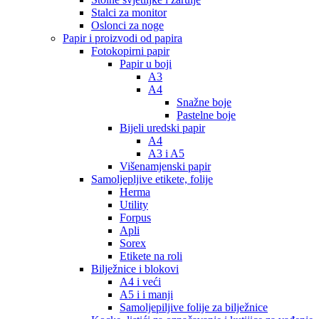
Stalci za monitor
Oslonci za noge
Papir i proizvodi od papira
Fotokopirni papir
Papir u boji
A3
A4
Snažne boje
Pastelne boje
Bijeli uredski papir
A4
A3 i A5
Višenamjenski papir
Samoljepljive etikete, folije
Herma
Utility
Forpus
Apli
Sorex
Etikete na roli
Bilježnice i blokovi
A4 i veći
A5 i i manji
Samoljepiljive folije za bilježnice