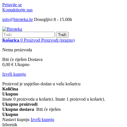
Prijavite se
Kontaktirajte nas
info@biroteka.hr
Dosegljivi 8 - 15.00h
Traži
Košarica
0
Proizvod
Proizvodi
(prazno)
Nema proizvoda
Biti će riješen
Dostava
0,00 €
Ukupno
Izvrši kupnju
Proizvod je uspješno dodan u vašu košaricu
Količina
Ukupno
Imate
0
proizvoda u košarici.
Imate 1 proizvod u košarici.
Ukupno proizvodi
Ukupno dostava
Biti će riješen
Ukupno
Nastavi kupnju
Izvrši kupnju
Izbornik