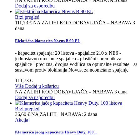
NA ZALIHI KOD DOBAVLJAČA – NABAVA 3 dana
Dodaj za usporedbu
Brzi pregled
111,73 €
NA ZALIHI KOD DOBAVLJAČA – NABAVA 3
dana
Električna klamerica Novus B 90 EL
- kapacitet spajanja: 20 listova - spajalice 210 x NE6 -
jednostavno umetanje spajalica - plastični spremnik za
spajalice - precizna, dvojna vodilica za optimalne rezultate - sa
sustavom protiv blokiranja Novus, za neometano spajanje
111,73 €
Više
Dodaj u košaricu
NA ZALIHI KOD DOBAVLJAČA – NABAVA 3 dana
Dodaj za usporedbu
Brzi pregled
36,60 €
NA ZALIHI - NABAVA: 2 dana
Akcija!
Klamerica jačeg kapaciteta Heavy Duty, 100...