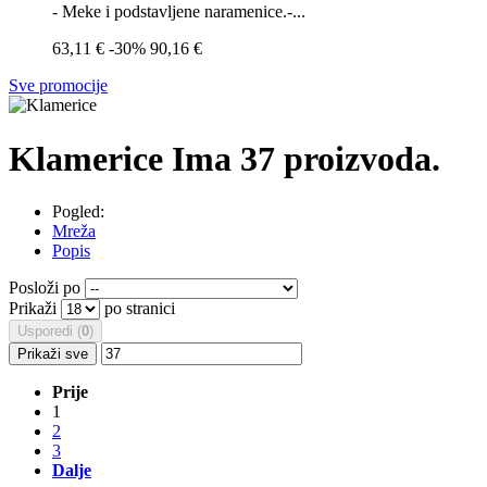
- Meke i podstavljene naramenice.-...
63,11 €
-30%
90,16 €
Sve promocije
Klamerice
Ima 37 proizvoda.
Pogled:
Mreža
Popis
Posloži po
Prikaži
po stranici
Usporedi (
0
)
Prikaži sve
Prije
1
2
3
Dalje