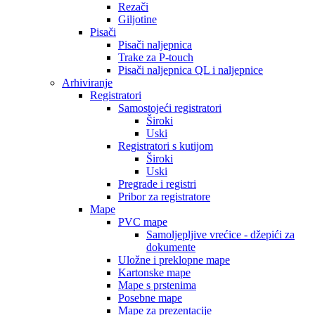
Rezači
Giljotine
Pisači
Pisači naljepnica
Trake za P-touch
Pisači naljepnica QL i naljepnice
Arhiviranje
Registratori
Samostojeći registratori
Široki
Uski
Registratori s kutijom
Široki
Uski
Pregrade i registri
Pribor za registratore
Mape
PVC mape
Samoljepljive vrećice - džepići za
dokumente
Uložne i preklopne mape
Kartonske mape
Mape s prstenima
Posebne mape
Mape za prezentacije