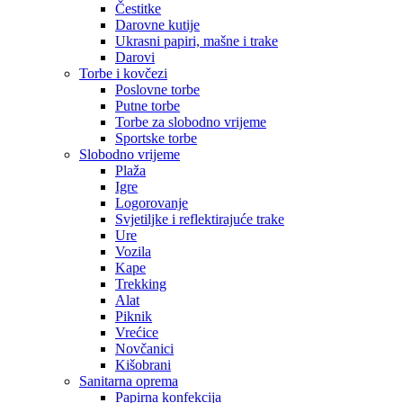
Čestitke
Darovne kutije
Ukrasni papiri, mašne i trake
Darovi
Torbe i kovčezi
Poslovne torbe
Putne torbe
Torbe za slobodno vrijeme
Sportske torbe
Slobodno vrijeme
Plaža
Igre
Logorovanje
Svjetiljke i reflektirajuće trake
Ure
Vozila
Kape
Trekking
Alat
Piknik
Vrećice
Novčanici
Kišobrani
Sanitarna oprema
Papirna konfekcija