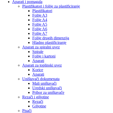
Aparati i pomagala
Plastifikatori i folije za plastificiranje
Plastifikatori
Folije A3
Folije A4
Folije A5
Folije A6
Folije A7
Folije drugih dimenzija
Hladno plastificiranje
Aparati za spiralni uvez
Spirale
Folije i kartoni
Aparati
Aparati za toplinski uvez
Korice
Aparati
Uništavači dokumenata
Mali uništavači
Uredski uništavači
Pribor za uništavače
Rezači i giljotine
Rezači
Giljotine
Pisači