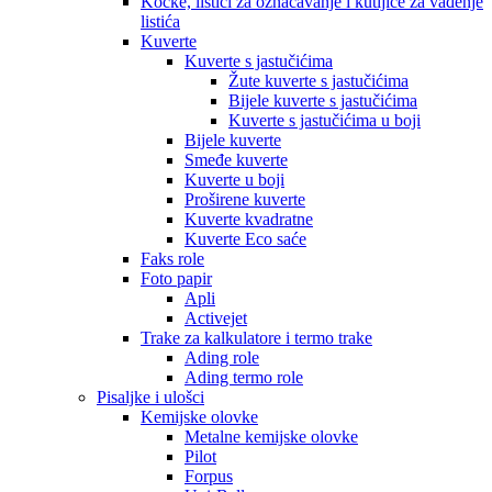
Kocke, listići za označavanje i kutijice za vađenje
listića
Kuverte
Kuverte s jastučićima
Žute kuverte s jastučićima
Bijele kuverte s jastučićima
Kuverte s jastučićima u boji
Bijele kuverte
Smeđe kuverte
Kuverte u boji
Proširene kuverte
Kuverte kvadratne
Kuverte Eco saće
Faks role
Foto papir
Apli
Activejet
Trake za kalkulatore i termo trake
Ading role
Ading termo role
Pisaljke i ulošci
Kemijske olovke
Metalne kemijske olovke
Pilot
Forpus