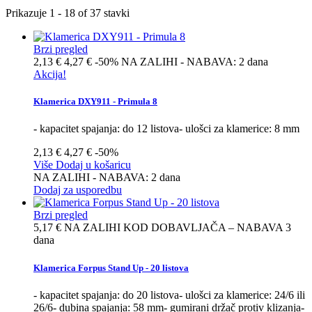
Prikazuje 1 - 18 of 37 stavki
Brzi pregled
2,13 €
4,27 €
-50%
NA ZALIHI - NABAVA: 2 dana
Akcija!
Klamerica DXY911 - Primula 8
- kapacitet spajanja: do 12 listova- ulošci za klamerice: 8 mm
2,13 €
4,27 €
-50%
Više
Dodaj u košaricu
NA ZALIHI - NABAVA: 2 dana
Dodaj za usporedbu
Brzi pregled
5,17 €
NA ZALIHI KOD DOBAVLJAČA – NABAVA 3
dana
Klamerica Forpus Stand Up - 20 listova
- kapacitet spajanja: do 20 listova- ulošci za klamerice: 24/6 ili
26/6- dubina spajanja: 58 mm- gumirani držač protiv klizanja-