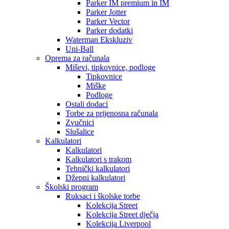
Parker IM premium in IM
Parker Jotter
Parker Vector
Parker dodatki
Waterman Ekskluziv
Uni-Ball
Oprema za računala
Miševi, tipkovnice, podloge
Tipkovnice
Miške
Podloge
Ostali dodaci
Torbe za prijenosna računala
Zvučnici
Slušalice
Kalkulatori
Kalkulatori
Kalkulatori s trakom
Tehnički kalkulatori
Džepni kalkulatori
Školski program
Ruksaci i školske torbe
Kolekcija Street
Kolekcija Street dječja
Kolekcija Liverpool