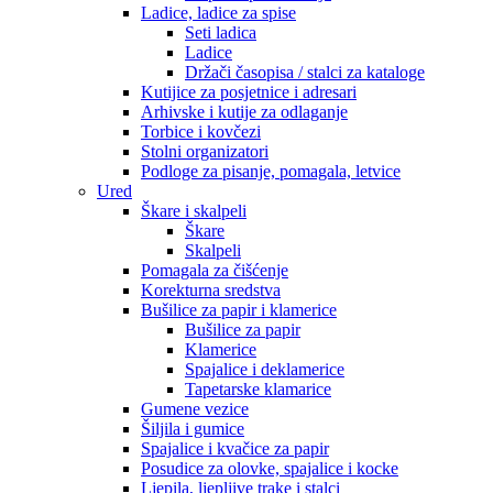
Ladice, ladice za spise
Seti ladica
Ladice
Držači časopisa / stalci za kataloge
Kutijice za posjetnice i adresari
Arhivske i kutije za odlaganje
Torbice i kovčezi
Stolni organizatori
Podloge za pisanje, pomagala, letvice
Ured
Škare i skalpeli
Škare
Skalpeli
Pomagala za čišćenje
Korekturna sredstva
Bušilice za papir i klamerice
Bušilice za papir
Klamerice
Spajalice i deklamerice
Tapetarske klamarice
Gumene vezice
Šiljila i gumice
Spajalice i kvačice za papir
Posudice za olovke, spajalice i kocke
Ljepila, ljepljive trake i stalci