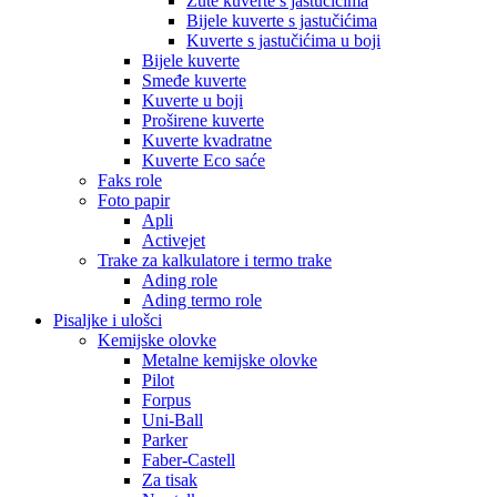
Žute kuverte s jastučićima
Bijele kuverte s jastučićima
Kuverte s jastučićima u boji
Bijele kuverte
Smeđe kuverte
Kuverte u boji
Proširene kuverte
Kuverte kvadratne
Kuverte Eco saće
Faks role
Foto papir
Apli
Activejet
Trake za kalkulatore i termo trake
Ading role
Ading termo role
Pisaljke i ulošci
Kemijske olovke
Metalne kemijske olovke
Pilot
Forpus
Uni-Ball
Parker
Faber-Castell
Za tisak