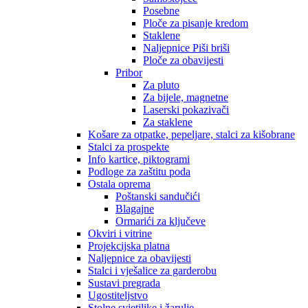
Posebne
Ploče za pisanje kredom
Staklene
Naljepnice Piši briši
Ploče za obavijesti
Pribor
Za pluto
Za bijele, magnetne
Laserski pokazivači
Za staklene
Košare za otpatke, pepeljare, stalci za kišobrane
Stalci za prospekte
Info kartice, piktogrami
Podloge za zaštitu poda
Ostala oprema
Poštanski sandučići
Blagajne
Ormarići za ključeve
Okviri i vitrine
Projekcijska platna
Naljepnice za obavijesti
Stalci i vješalice za garderobu
Sustavi pregrada
Ugostiteljstvo
Stolne svjetiljke i žarulje