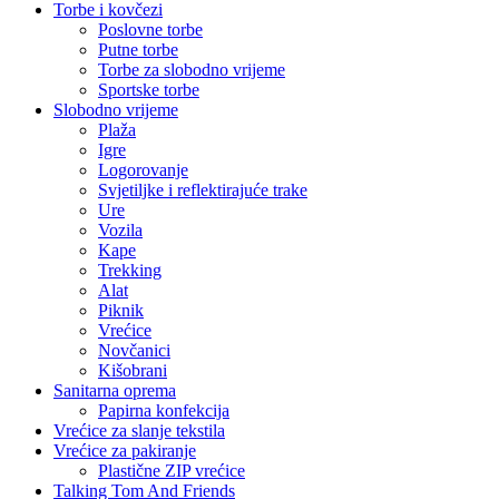
Torbe i kovčezi
Poslovne torbe
Putne torbe
Torbe za slobodno vrijeme
Sportske torbe
Slobodno vrijeme
Plaža
Igre
Logorovanje
Svjetiljke i reflektirajuće trake
Ure
Vozila
Kape
Trekking
Alat
Piknik
Vrećice
Novčanici
Kišobrani
Sanitarna oprema
Papirna konfekcija
Vrećice za slanje tekstila
Vrećice za pakiranje
Plastične ZIP vrećice
Talking Tom And Friends