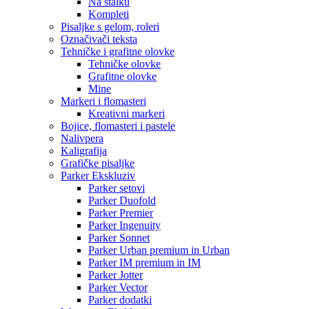
Na stalku
Kompleti
Pisaljke s gelom, roleri
Označivači teksta
Tehničke i grafitne olovke
Tehničke olovke
Grafitne olovke
Mine
Markeri i flomasteri
Kreativni markeri
Bojice, flomasteri i pastele
Nalivpera
Kaligrafija
Grafičke pisaljke
Parker Ekskluziv
Parker setovi
Parker Duofold
Parker Premier
Parker Ingenuity
Parker Sonnet
Parker Urban premium in Urban
Parker IM premium in IM
Parker Jotter
Parker Vector
Parker dodatki