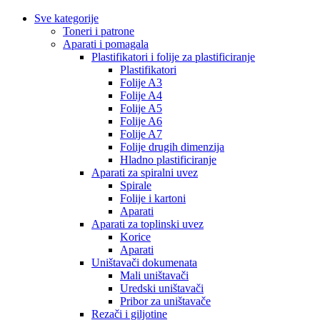
Sve kategorije
Toneri i patrone
Aparati i pomagala
Plastifikatori i folije za plastificiranje
Plastifikatori
Folije A3
Folije A4
Folije A5
Folije A6
Folije A7
Folije drugih dimenzija
Hladno plastificiranje
Aparati za spiralni uvez
Spirale
Folije i kartoni
Aparati
Aparati za toplinski uvez
Korice
Aparati
Uništavači dokumenata
Mali uništavači
Uredski uništavači
Pribor za uništavače
Rezači i giljotine