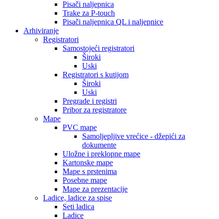
Pisači naljepnica
Trake za P-touch
Pisači naljepnica QL i naljepnice
Arhiviranje
Registratori
Samostojeći registratori
Široki
Uski
Registratori s kutijom
Široki
Uski
Pregrade i registri
Pribor za registratore
Mape
PVC mape
Samoljepljive vrećice - džepići za
dokumente
Uložne i preklopne mape
Kartonske mape
Mape s prstenima
Posebne mape
Mape za prezentacije
Ladice, ladice za spise
Seti ladica
Ladice