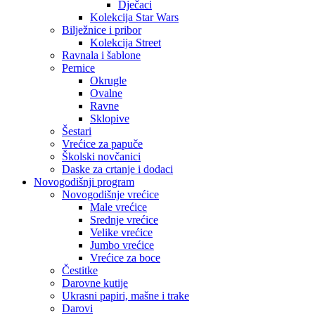
Dječaci
Kolekcija Star Wars
Bilježnice i pribor
Kolekcija Street
Ravnala i šablone
Pernice
Okrugle
Ovalne
Ravne
Sklopive
Šestari
Vrećice za papuče
Školski novčanici
Daske za crtanje i dodaci
Novogodišnji program
Novogodišnje vrećice
Male vrećice
Srednje vrećice
Velike vrećice
Jumbo vrećice
Vrećice za boce
Čestitke
Darovne kutije
Ukrasni papiri, mašne i trake
Darovi