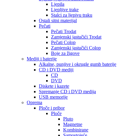
Ljepila
Ljepljive trake
Stalci za ljepivu traku
Ostali sitni materijal
Pečati
Pečati Trodat
Zamjenski jastučići Trodat
Pečati Colop
Zamjenski jastučići Colop
Boje za žigove
Mediji i baterije
Alkalne, punjive i okrugle gumb baterije
CD i DVD mediji
CD
DVD
Diskete i kazete
Spremanje CD i DVD medija
USB memorije
Oprema
Ploče i pribor
Ploče
Pluto
Magnetne
Kombinirane
Samostojeće