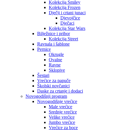
Kolekcija Smiley
Kolekcija Frozen
Dječji i crtani junaci
Djevojčice
Dječaci
Kolekcija Star Wars
Bilježnice i pribor
Kolekcija Street
Ravnala i šablone
Pernice
Okrugle
Ovalne
Ravne
Sklopive
Šestari
Vrećice za papuče
Školski novčanici
Daske za crtanje i dodaci
Novogodišnji program
Novogodišnje vrećice
Male vrećice
Srednje vrećice
Velike vrećice
Jumbo vrećice
Vrećice za boce