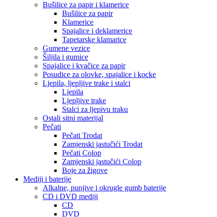
Bušilice za papir i klamerice
Bušilice za papir
Klamerice
Spajalice i deklamerice
Tapetarske klamarice
Gumene vezice
Šiljila i gumice
Spajalice i kvačice za papir
Posudice za olovke, spajalice i kocke
Ljepila, ljepljive trake i stalci
Ljepila
Ljepljive trake
Stalci za ljepivu traku
Ostali sitni materijal
Pečati
Pečati Trodat
Zamjenski jastučići Trodat
Pečati Colop
Zamjenski jastučići Colop
Boje za žigove
Mediji i baterije
Alkalne, punjive i okrugle gumb baterije
CD i DVD mediji
CD
DVD