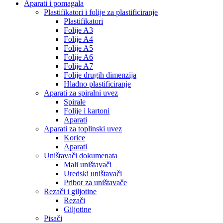
Aparati i pomagala
Plastifikatori i folije za plastificiranje
Plastifikatori
Folije A3
Folije A4
Folije A5
Folije A6
Folije A7
Folije drugih dimenzija
Hladno plastificiranje
Aparati za spiralni uvez
Spirale
Folije i kartoni
Aparati
Aparati za toplinski uvez
Korice
Aparati
Uništavači dokumenata
Mali uništavači
Uredski uništavači
Pribor za uništavače
Rezači i giljotine
Rezači
Giljotine
Pisači