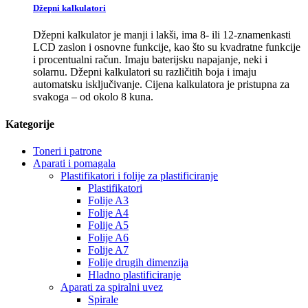
Džepni kalkulatori
Džepni kalkulator je manji i lakši, ima 8- ili 12-znamenkasti
LCD zaslon i osnovne funkcije, kao što su kvadratne funkcije
i procentualni račun. Imaju baterijsku napajanje, neki i
solarnu. Džepni kalkulatori su različitih boja i imaju
automatsku isključivanje. Cijena kalkulatora je pristupna za
svakoga – od okolo 8 kuna.
Kategorije
Toneri i patrone
Aparati i pomagala
Plastifikatori i folije za plastificiranje
Plastifikatori
Folije A3
Folije A4
Folije A5
Folije A6
Folije A7
Folije drugih dimenzija
Hladno plastificiranje
Aparati za spiralni uvez
Spirale