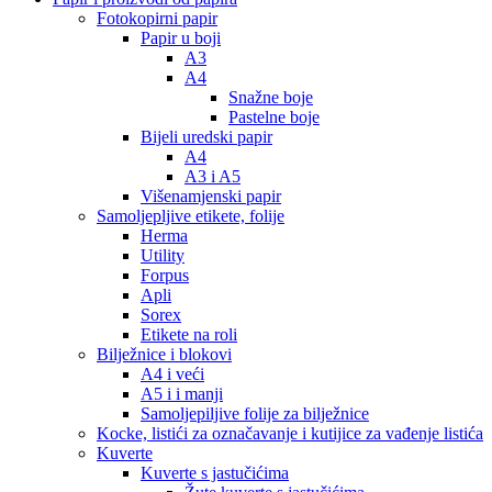
Fotokopirni papir
Papir u boji
A3
A4
Snažne boje
Pastelne boje
Bijeli uredski papir
A4
A3 i A5
Višenamjenski papir
Samoljepljive etikete, folije
Herma
Utility
Forpus
Apli
Sorex
Etikete na roli
Bilježnice i blokovi
A4 i veći
A5 i i manji
Samoljepiljive folije za bilježnice
Kocke, listići za označavanje i kutijice za vađenje listića
Kuverte
Kuverte s jastučićima