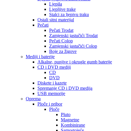
Ljepila
Ljepljive trake
Stalci za ljepivu traku
Ostali sitni materijal
Pečati
Pečati Trodat
Zamjenski jastučići Trodat
Pečati Colop
Zamjenski jastučići Colop
Boje za žigove
Mediji i baterije
Alkalne, punjive i okrugle gumb baterije
CD i DVD mediji
CD
DVD
Diskete i kazete
Spremanje CD i DVD medija
USB memorije
Oprema
Ploče i pribor
Ploče
Pluto
Magnetne
Kombinirane
Samostojeće