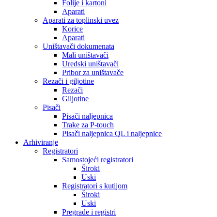
Folije i kartoni
Aparati
Aparati za toplinski uvez
Korice
Aparati
Uništavači dokumenata
Mali uništavači
Uredski uništavači
Pribor za uništavače
Rezači i giljotine
Rezači
Giljotine
Pisači
Pisači naljepnica
Trake za P-touch
Pisači naljepnica QL i naljepnice
Arhiviranje
Registratori
Samostojeći registratori
Široki
Uski
Registratori s kutijom
Široki
Uski
Pregrade i registri