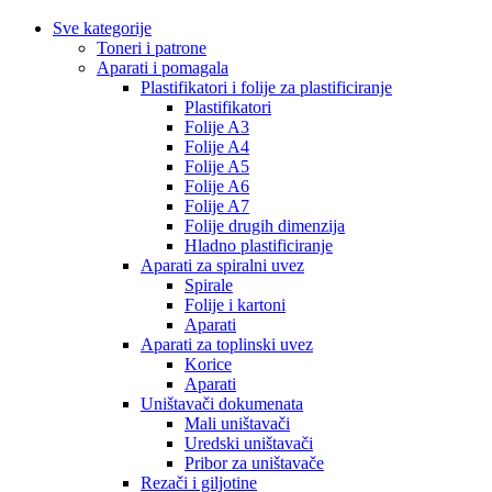
Sve kategorije
Toneri i patrone
Aparati i pomagala
Plastifikatori i folije za plastificiranje
Plastifikatori
Folije A3
Folije A4
Folije A5
Folije A6
Folije A7
Folije drugih dimenzija
Hladno plastificiranje
Aparati za spiralni uvez
Spirale
Folije i kartoni
Aparati
Aparati za toplinski uvez
Korice
Aparati
Uništavači dokumenata
Mali uništavači
Uredski uništavači
Pribor za uništavače
Rezači i giljotine