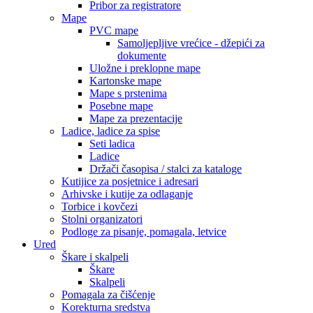
Pribor za registratore
Mape
PVC mape
Samoljepljive vrećice - džepići za
dokumente
Uložne i preklopne mape
Kartonske mape
Mape s prstenima
Posebne mape
Mape za prezentacije
Ladice, ladice za spise
Seti ladica
Ladice
Držači časopisa / stalci za kataloge
Kutijice za posjetnice i adresari
Arhivske i kutije za odlaganje
Torbice i kovčezi
Stolni organizatori
Podloge za pisanje, pomagala, letvice
Ured
Škare i skalpeli
Škare
Skalpeli
Pomagala za čišćenje
Korekturna sredstva