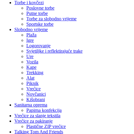
Torbe i kovčezi
Poslovne torbe
Putne torbe
Torbe za slobodno vrijeme
Sportske torbe
Slobodno vrijeme
Plaža
Igre
Logorovanje
Svjetiljke i reflektirajuće trake
Ure
Vozila
Kape
Trekking
Alat
Piknik
Vrećice
Novčanici
Kišobrani
Sanitarna oprema
Papirna konfekcija
Vrećice za slanje tekstila
Vrećice za pakiranje
Plastične ZIP vrećice
Talking Tom And Friends