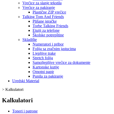
Vrećice za slanje tekstila
Vrećice za pakiranje
Plastične ZIP vrećice
Talking Tom And Friends
Plišane igračke
Torbe Talking Friends
Etuiji za telefone
Školske potrepštine
Skladište
Numeratori i pribor
Folija sa zračnim jastucima
Ljepljive trake
Stretch folija
Samoljepljive vrećice za dokumente
Kartonske kutije
Omotni papir
Punila za pakiranje
Uredski Material
>
Kalkulatori
Kalkulatori
Toneri i patrone