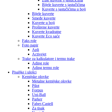
Žute kuverte s jastučićima
Bijele kuverte s jastučićima
Kuverte s jastučićima u boji
Bijele kuverte
Smeđe kuverte
Kuverte u boji
Proširene kuverte
Kuverte kvadratne
Kuverte Eco saće
Faks role
Foto papir
Apli
Activejet
Trake za kalkulatore i termo trake
Ading role
Ading termo role
Pisaljke i ulošci
Kemijske olovke
Metalne kemijske olovke
Pilot
Forpus
Uni-Ball
Parker
Faber-Castell
Za tisak