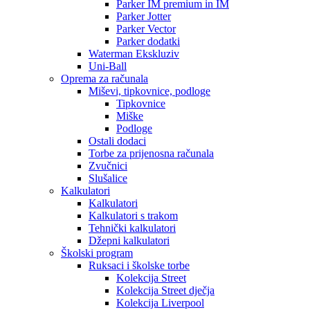
Parker IM premium in IM
Parker Jotter
Parker Vector
Parker dodatki
Waterman Ekskluziv
Uni-Ball
Oprema za računala
Miševi, tipkovnice, podloge
Tipkovnice
Miške
Podloge
Ostali dodaci
Torbe za prijenosna računala
Zvučnici
Slušalice
Kalkulatori
Kalkulatori
Kalkulatori s trakom
Tehnički kalkulatori
Džepni kalkulatori
Školski program
Ruksaci i školske torbe
Kolekcija Street
Kolekcija Street dječja
Kolekcija Liverpool