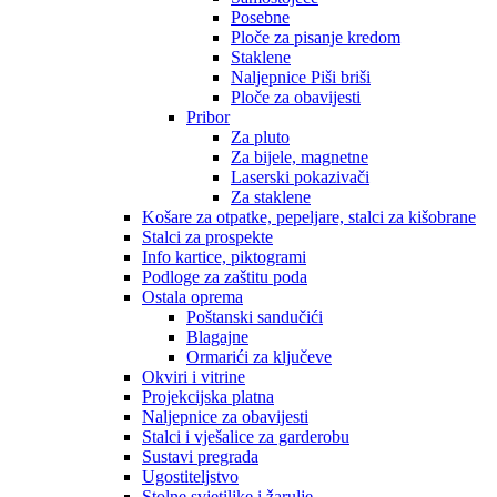
Posebne
Ploče za pisanje kredom
Staklene
Naljepnice Piši briši
Ploče za obavijesti
Pribor
Za pluto
Za bijele, magnetne
Laserski pokazivači
Za staklene
Košare za otpatke, pepeljare, stalci za kišobrane
Stalci za prospekte
Info kartice, piktogrami
Podloge za zaštitu poda
Ostala oprema
Poštanski sandučići
Blagajne
Ormarići za ključeve
Okviri i vitrine
Projekcijska platna
Naljepnice za obavijesti
Stalci i vješalice za garderobu
Sustavi pregrada
Ugostiteljstvo
Stolne svjetiljke i žarulje