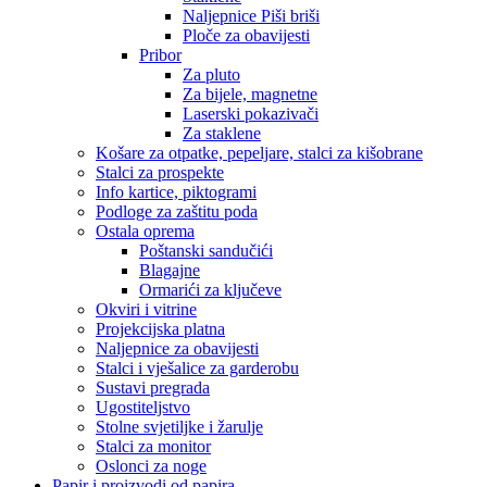
Naljepnice Piši briši
Ploče za obavijesti
Pribor
Za pluto
Za bijele, magnetne
Laserski pokazivači
Za staklene
Košare za otpatke, pepeljare, stalci za kišobrane
Stalci za prospekte
Info kartice, piktogrami
Podloge za zaštitu poda
Ostala oprema
Poštanski sandučići
Blagajne
Ormarići za ključeve
Okviri i vitrine
Projekcijska platna
Naljepnice za obavijesti
Stalci i vješalice za garderobu
Sustavi pregrada
Ugostiteljstvo
Stolne svjetiljke i žarulje
Stalci za monitor
Oslonci za noge
Papir i proizvodi od papira