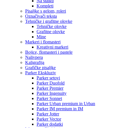
Na stalku
Kompleti
Pisaljke s gelom, roleri
Označivači teksta
Tehničke i grafitne olovke
Tehničke olovke
Grafitne olovke
Mine
Markeri i flomasteri
Kreativni markeri
Bojice, flomasteri i pastele
Nalivpera
Kaligrafija
Grafičke pisaljke
Parker Ekskluziv
Parker setovi
Parker Duofold
Parker Premier
Parker Ingenuity
Parker Sonnet
Parker Urban premium in Urban
Parker IM premium in IM
Parker Jotter
Parker Vector
Parker dodatki