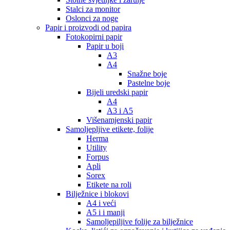
Stalci za monitor
Oslonci za noge
Papir i proizvodi od papira
Fotokopirni papir
Papir u boji
A3
A4
Snažne boje
Pastelne boje
Bijeli uredski papir
A4
A3 i A5
Višenamjenski papir
Samoljepljive etikete, folije
Herma
Utility
Forpus
Apli
Sorex
Etikete na roli
Bilježnice i blokovi
A4 i veći
A5 i i manji
Samoljepiljive folije za bilježnice