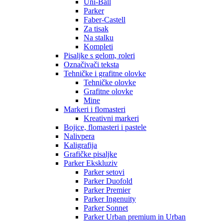
Uni-Ball
Parker
Faber-Castell
Za tisak
Na stalku
Kompleti
Pisaljke s gelom, roleri
Označivači teksta
Tehničke i grafitne olovke
Tehničke olovke
Grafitne olovke
Mine
Markeri i flomasteri
Kreativni markeri
Bojice, flomasteri i pastele
Nalivpera
Kaligrafija
Grafičke pisaljke
Parker Ekskluziv
Parker setovi
Parker Duofold
Parker Premier
Parker Ingenuity
Parker Sonnet
Parker Urban premium in Urban