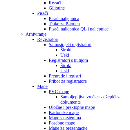
Rezači
Giljotine
Pisači
Pisači naljepnica
Trake za P-touch
Pisači naljepnica QL i naljepnice
Arhiviranje
Registratori
Samostojeći registratori
Široki
Uski
Registratori s kutijom
Široki
Uski
Pregrade i registri
Pribor za registratore
Mape
PVC mape
Samoljepljive vrećice - džepići za
dokumente
Uložne i preklopne mape
Kartonske mape
Mape s prstenima
Posebne mape
Mape za prezentacije