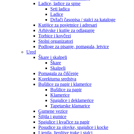
Ladice, ladice za spise
Seti ladica
Ladice
Držači časopisa / stalci za kataloge
Kutijice za posjetnice i adresari
Arhivske i kutije za odlaganje
Torbice i kovčezi
Stolni organizatori
Podloge za pisanje, pomagala, letvice
Ured
Škare i skalpeli
Škare
Skalpeli
Pomagala za čišćenje
Korekturna sredstva
Bušilice za papir i klamerice
Bušilice za papir
Klamerice
Spajalice i deklamerice
Tapetarske klamarice
Gumene vezice
Šiljila i gumice
Spajalice i kvačice za papir
Posudice za olovke, spajalice i kocke
Ljepila, ljepljive trake i stalci