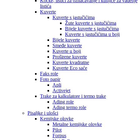
Kocke, listići za označavanje i kutijice za vađenje
listića
Kuverte
Kuverte s jastučićima
Žute kuverte s jastučićima
Bijele kuverte s jastučićima
Kuverte s jastučićima u boji
Bijele kuverte
Smeđe kuverte
Kuverte u boji
Proširene kuverte
Kuverte kvadratne
Kuverte Eco saće
Faks role
Foto papir
Apli
Activejet
Trake za kalkulatore i termo trake
Ading role
Ading termo role
Pisaljke i ulošci
Kemijske olovke
Metalne kemijske olovke
Pilot
Forpus