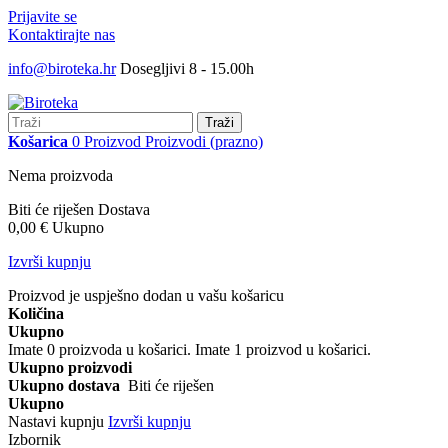
Prijavite se
Kontaktirajte nas
info@biroteka.hr
Dosegljivi 8 - 15.00h
Traži
Košarica
0
Proizvod
Proizvodi
(prazno)
Nema proizvoda
Biti će riješen
Dostava
0,00 €
Ukupno
Izvrši kupnju
Proizvod je uspješno dodan u vašu košaricu
Količina
Ukupno
Imate
0
proizvoda u košarici.
Imate 1 proizvod u košarici.
Ukupno proizvodi
Ukupno dostava
Biti će riješen
Ukupno
Nastavi kupnju
Izvrši kupnju
Izbornik