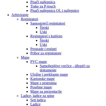
Pisači naljepnica
Trake za P-touch
Pisači naljepnica QL i naljepnice
Arhiviranje
Registratori
Samostojeći registratori
Široki
Uski
Registratori s kutijom
Široki
Uski
Pregrade i registri
Pribor za registratore
Mape
PVC mape
Samoljepljive vrećice - džepići za
dokumente
Uložne i preklopne mape
Kartonske mape
Mape s prstenima
Posebne mape
Mape za prezentacije
Ladice, ladice za spise
Seti ladica
Ladice