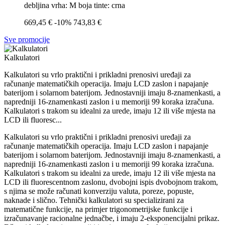
debljina vrha: M boja tinte: crna
669,45 €
-10%
743,83 €
Sve promocije
Kalkulatori
Kalkulatori su vrlo praktični i prikladni prenosivi uređaji za
računanje matematičkih operacija. Imaju LCD zaslon i napajanje
baterijom i solarnom baterijom. Jednostavniji imaju 8-znamenkasti, a
napredniji 16-znamenkasti zaslon i u memoriji 99 koraka izračuna.
Kalkulatori s trakom su idealni za urede, imaju 12 ili više mjesta na
LCD ili fluoresc...
Kalkulatori su vrlo praktični i prikladni prenosivi uređaji za
računanje matematičkih operacija. Imaju LCD zaslon i napajanje
baterijom i solarnom baterijom. Jednostavniji imaju 8-znamenkasti, a
napredniji 16-znamenkasti zaslon i u memoriji 99 koraka izračuna.
Kalkulatori s trakom su idealni za urede, imaju 12 ili više mjesta na
LCD ili fluorescentnom zaslonu, dvobojni ispis dvobojnom trakom,
s njima se može računati konverziju valuta, poreze, popuste,
naknade i slično. Tehnički kalkulatori su specializirani za
matematične funkcije, na primjer trigonometrijske funkcije i
izračunavanje racionalne jednačbe, i imaju 2-eksponencijalni prikaz.