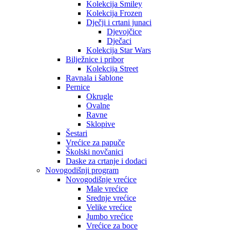
Kolekcija Smiley
Kolekcija Frozen
Dječji i crtani junaci
Djevojčice
Dječaci
Kolekcija Star Wars
Bilježnice i pribor
Kolekcija Street
Ravnala i šablone
Pernice
Okrugle
Ovalne
Ravne
Sklopive
Šestari
Vrećice za papuče
Školski novčanici
Daske za crtanje i dodaci
Novogodišnji program
Novogodišnje vrećice
Male vrećice
Srednje vrećice
Velike vrećice
Jumbo vrećice
Vrećice za boce