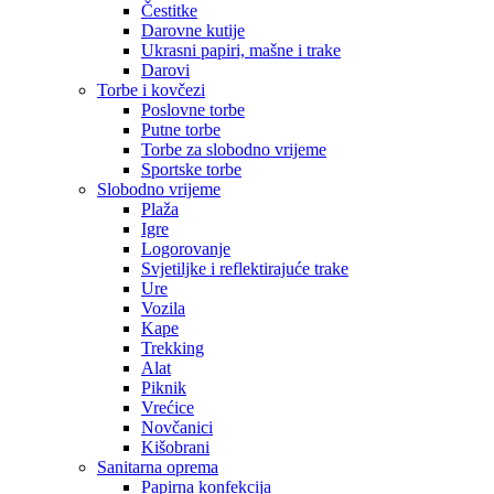
Čestitke
Darovne kutije
Ukrasni papiri, mašne i trake
Darovi
Torbe i kovčezi
Poslovne torbe
Putne torbe
Torbe za slobodno vrijeme
Sportske torbe
Slobodno vrijeme
Plaža
Igre
Logorovanje
Svjetiljke i reflektirajuće trake
Ure
Vozila
Kape
Trekking
Alat
Piknik
Vrećice
Novčanici
Kišobrani
Sanitarna oprema
Papirna konfekcija