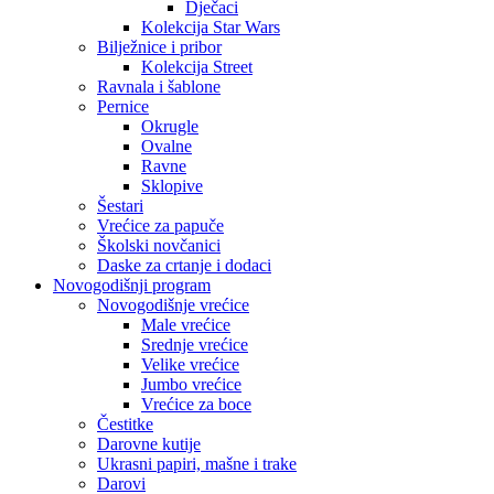
Dječaci
Kolekcija Star Wars
Bilježnice i pribor
Kolekcija Street
Ravnala i šablone
Pernice
Okrugle
Ovalne
Ravne
Sklopive
Šestari
Vrećice za papuče
Školski novčanici
Daske za crtanje i dodaci
Novogodišnji program
Novogodišnje vrećice
Male vrećice
Srednje vrećice
Velike vrećice
Jumbo vrećice
Vrećice za boce
Čestitke
Darovne kutije
Ukrasni papiri, mašne i trake
Darovi