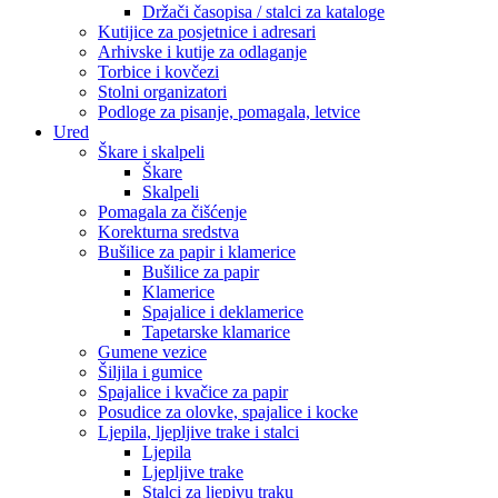
Držači časopisa / stalci za kataloge
Kutijice za posjetnice i adresari
Arhivske i kutije za odlaganje
Torbice i kovčezi
Stolni organizatori
Podloge za pisanje, pomagala, letvice
Ured
Škare i skalpeli
Škare
Skalpeli
Pomagala za čišćenje
Korekturna sredstva
Bušilice za papir i klamerice
Bušilice za papir
Klamerice
Spajalice i deklamerice
Tapetarske klamarice
Gumene vezice
Šiljila i gumice
Spajalice i kvačice za papir
Posudice za olovke, spajalice i kocke
Ljepila, ljepljive trake i stalci
Ljepila
Ljepljive trake
Stalci za ljepivu traku