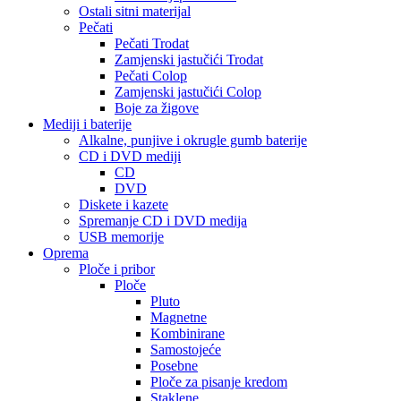
Ostali sitni materijal
Pečati
Pečati Trodat
Zamjenski jastučići Trodat
Pečati Colop
Zamjenski jastučići Colop
Boje za žigove
Mediji i baterije
Alkalne, punjive i okrugle gumb baterije
CD i DVD mediji
CD
DVD
Diskete i kazete
Spremanje CD i DVD medija
USB memorije
Oprema
Ploče i pribor
Ploče
Pluto
Magnetne
Kombinirane
Samostojeće
Posebne
Ploče za pisanje kredom
Staklene