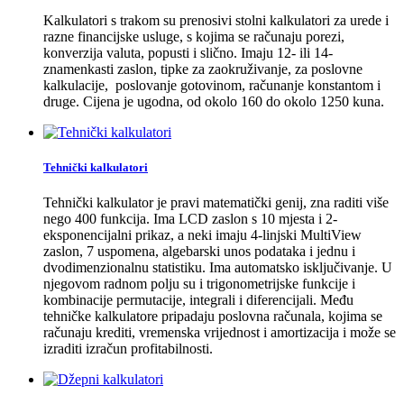
Kalkulatori s trakom su prenosivi stolni kalkulatori za urede i
razne financijske usluge, s kojima se računaju porezi,
konverzija valuta, popusti i slično. Imaju 12- ili 14-
znamenkasti zaslon, tipke za zaokruživanje, za poslovne
kalkulacije,
poslovanje gotovinom, računanje konstantom i
druge. Cijena je ugodna, od okolo 160 do okolo 1250 kuna.
Tehnički kalkulatori
Tehnički kalkulator je pravi matematički genij, zna raditi više
nego 400 funkcija. Ima LCD zaslon s 10 mjesta i 2-
eksponencijalni prikaz, a neki imaju 4-linjski MultiView
zaslon, 7 uspomena, algebarski unos podataka i jednu i
dvodimenzionalnu statistiku. Ima automatsko isključivanje. U
njegovom radnom polju su i trigonometrijske funkcije i
kombinacije permutacije, integrali i diferencijali. Među
tehničke kalkulatore pripadaju poslovna računala, kojima se
računaju krediti, vremenska vrijednost i amortizacija i može se
izraditi izračun profitabilnosti.