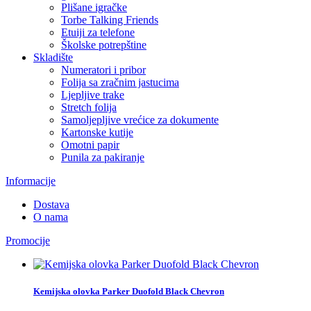
Plišane igračke
Torbe Talking Friends
Etuiji za telefone
Školske potrepštine
Skladište
Numeratori i pribor
Folija sa zračnim jastucima
Ljepljive trake
Stretch folija
Samoljepljive vrećice za dokumente
Kartonske kutije
Omotni papir
Punila za pakiranje
Informacije
Dostava
O nama
Promocije
Kemijska olovka Parker Duofold Black Chevron