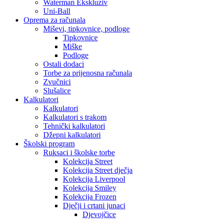
Waterman Ekskluziv
Uni-Ball
Oprema za računala
Miševi, tipkovnice, podloge
Tipkovnice
Miške
Podloge
Ostali dodaci
Torbe za prijenosna računala
Zvučnici
Slušalice
Kalkulatori
Kalkulatori
Kalkulatori s trakom
Tehnički kalkulatori
Džepni kalkulatori
Školski program
Ruksaci i školske torbe
Kolekcija Street
Kolekcija Street dječja
Kolekcija Liverpool
Kolekcija Smiley
Kolekcija Frozen
Dječji i crtani junaci
Djevojčice