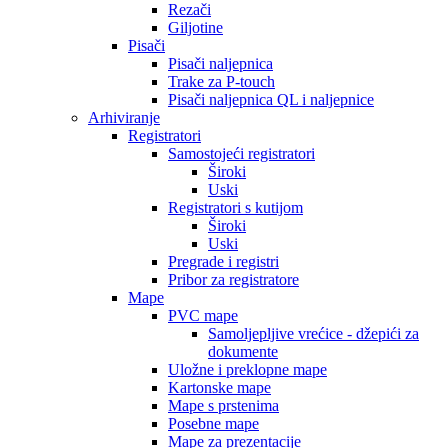
Rezači
Giljotine
Pisači
Pisači naljepnica
Trake za P-touch
Pisači naljepnica QL i naljepnice
Arhiviranje
Registratori
Samostojeći registratori
Široki
Uski
Registratori s kutijom
Široki
Uski
Pregrade i registri
Pribor za registratore
Mape
PVC mape
Samoljepljive vrećice - džepići za
dokumente
Uložne i preklopne mape
Kartonske mape
Mape s prstenima
Posebne mape
Mape za prezentacije