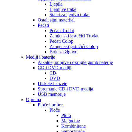
Ljepila
Ljepljive trake
Stalci za ljepivu traku
Ostali sitni materijal
Pečati
Pečati Trodat
Zamjenski jastučići Trodat
Pečati Colop
Zamjenski jastučići Colop
Boje za žigove
Mediji i baterije
Alkalne, punjive i okrugle gumb baterije
CD i DVD mediji
CD
DVD
Diskete i kazete
Spremanje CD i DVD medija
USB memorije
Oprema
Ploče i pribor
Ploče
Pluto
Magnetne
Kombinirane
Samostojeće