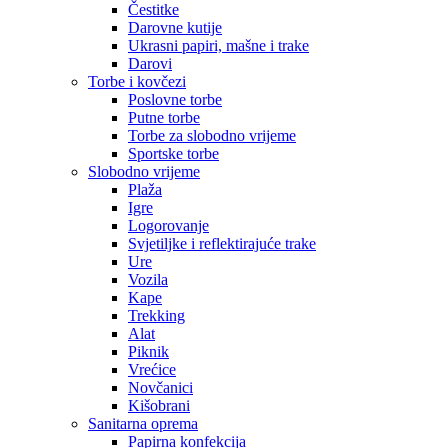
Čestitke
Darovne kutije
Ukrasni papiri, mašne i trake
Darovi
Torbe i kovčezi
Poslovne torbe
Putne torbe
Torbe za slobodno vrijeme
Sportske torbe
Slobodno vrijeme
Plaža
Igre
Logorovanje
Svjetiljke i reflektirajuće trake
Ure
Vozila
Kape
Trekking
Alat
Piknik
Vrećice
Novčanici
Kišobrani
Sanitarna oprema
Papirna konfekcija