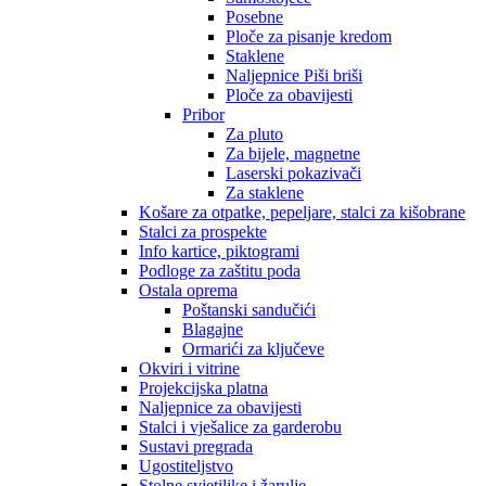
Posebne
Ploče za pisanje kredom
Staklene
Naljepnice Piši briši
Ploče za obavijesti
Pribor
Za pluto
Za bijele, magnetne
Laserski pokazivači
Za staklene
Košare za otpatke, pepeljare, stalci za kišobrane
Stalci za prospekte
Info kartice, piktogrami
Podloge za zaštitu poda
Ostala oprema
Poštanski sandučići
Blagajne
Ormarići za ključeve
Okviri i vitrine
Projekcijska platna
Naljepnice za obavijesti
Stalci i vješalice za garderobu
Sustavi pregrada
Ugostiteljstvo
Stolne svjetiljke i žarulje