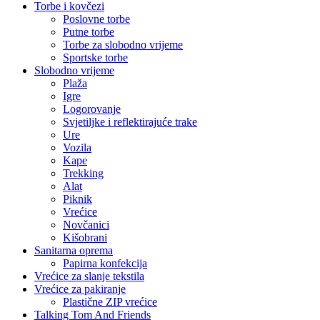
Torbe i kovčezi
Poslovne torbe
Putne torbe
Torbe za slobodno vrijeme
Sportske torbe
Slobodno vrijeme
Plaža
Igre
Logorovanje
Svjetiljke i reflektirajuće trake
Ure
Vozila
Kape
Trekking
Alat
Piknik
Vrećice
Novčanici
Kišobrani
Sanitarna oprema
Papirna konfekcija
Vrećice za slanje tekstila
Vrećice za pakiranje
Plastične ZIP vrećice
Talking Tom And Friends