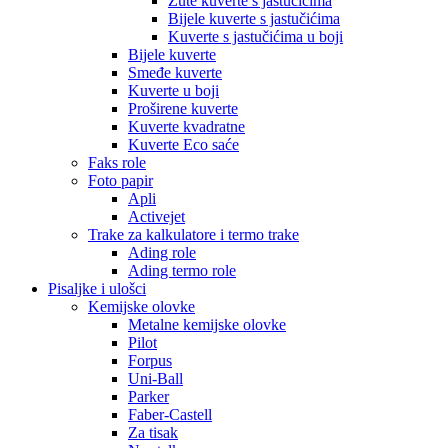
Žute kuverte s jastučićima
Bijele kuverte s jastučićima
Kuverte s jastučićima u boji
Bijele kuverte
Smeđe kuverte
Kuverte u boji
Proširene kuverte
Kuverte kvadratne
Kuverte Eco saće
Faks role
Foto papir
Apli
Activejet
Trake za kalkulatore i termo trake
Ading role
Ading termo role
Pisaljke i ulošci
Kemijske olovke
Metalne kemijske olovke
Pilot
Forpus
Uni-Ball
Parker
Faber-Castell
Za tisak