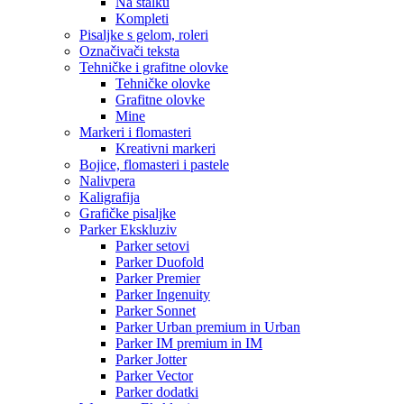
Na stalku
Kompleti
Pisaljke s gelom, roleri
Označivači teksta
Tehničke i grafitne olovke
Tehničke olovke
Grafitne olovke
Mine
Markeri i flomasteri
Kreativni markeri
Bojice, flomasteri i pastele
Nalivpera
Kaligrafija
Grafičke pisaljke
Parker Ekskluziv
Parker setovi
Parker Duofold
Parker Premier
Parker Ingenuity
Parker Sonnet
Parker Urban premium in Urban
Parker IM premium in IM
Parker Jotter
Parker Vector
Parker dodatki