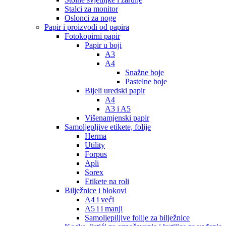
Stalci za monitor
Oslonci za noge
Papir i proizvodi od papira
Fotokopirni papir
Papir u boji
A3
A4
Snažne boje
Pastelne boje
Bijeli uredski papir
A4
A3 i A5
Višenamjenski papir
Samoljepljive etikete, folije
Herma
Utility
Forpus
Apli
Sorex
Etikete na roli
Bilježnice i blokovi
A4 i veći
A5 i i manji
Samoljepiljive folije za bilježnice