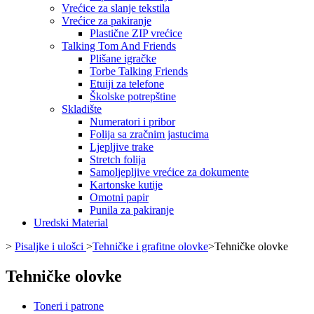
Vrećice za slanje tekstila
Vrećice za pakiranje
Plastične ZIP vrećice
Talking Tom And Friends
Plišane igračke
Torbe Talking Friends
Etuiji za telefone
Školske potrepštine
Skladište
Numeratori i pribor
Folija sa zračnim jastucima
Ljepljive trake
Stretch folija
Samoljepljive vrećice za dokumente
Kartonske kutije
Omotni papir
Punila za pakiranje
Uredski Material
>
Pisaljke i ulošci
>
Tehničke i grafitne olovke
>
Tehničke olovke
Tehničke olovke
Toneri i patrone