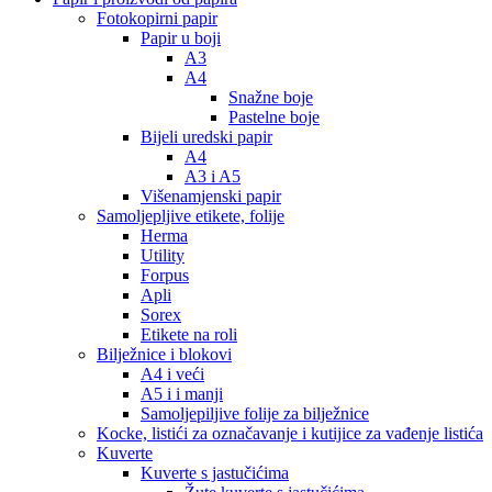
Fotokopirni papir
Papir u boji
A3
A4
Snažne boje
Pastelne boje
Bijeli uredski papir
A4
A3 i A5
Višenamjenski papir
Samoljepljive etikete, folije
Herma
Utility
Forpus
Apli
Sorex
Etikete na roli
Bilježnice i blokovi
A4 i veći
A5 i i manji
Samoljepiljive folije za bilježnice
Kocke, listići za označavanje i kutijice za vađenje listića
Kuverte
Kuverte s jastučićima