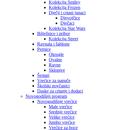
Kolekcija Smiley
Kolekcija Frozen
Dječji i crtani junaci
Djevojčice
Dječaci
Kolekcija Star Wars
Bilježnice i pribor
Kolekcija Street
Ravnala i šablone
Pernice
Okrugle
Ovalne
Ravne
Sklopive
Šestari
Vrećice za papuče
Školski novčanici
Daske za crtanje i dodaci
Novogodišnji program
Novogodišnje vrećice
Male vrećice
Srednje vrećice
Velike vrećice
Jumbo vrećice
Vrećice za boce