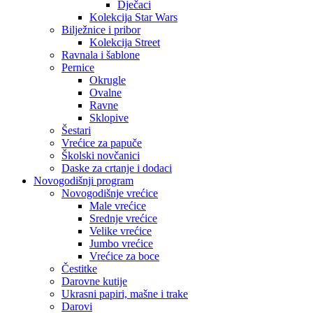
Dječaci
Kolekcija Star Wars
Bilježnice i pribor
Kolekcija Street
Ravnala i šablone
Pernice
Okrugle
Ovalne
Ravne
Sklopive
Šestari
Vrećice za papuče
Školski novčanici
Daske za crtanje i dodaci
Novogodišnji program
Novogodišnje vrećice
Male vrećice
Srednje vrećice
Velike vrećice
Jumbo vrećice
Vrećice za boce
Čestitke
Darovne kutije
Ukrasni papiri, mašne i trake
Darovi