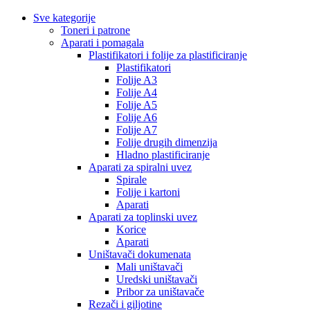
Sve kategorije
Toneri i patrone
Aparati i pomagala
Plastifikatori i folije za plastificiranje
Plastifikatori
Folije A3
Folije A4
Folije A5
Folije A6
Folije A7
Folije drugih dimenzija
Hladno plastificiranje
Aparati za spiralni uvez
Spirale
Folije i kartoni
Aparati
Aparati za toplinski uvez
Korice
Aparati
Uništavači dokumenata
Mali uništavači
Uredski uništavači
Pribor za uništavače
Rezači i giljotine