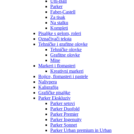
Uni-Ball
Parker
Faber-Castell
Za tisak
Na stalku
Kompleti
Pisaljke s gelom, roleri
Označivači teksta
Tehničke i grafitne olovke
Tehničke olovke
Grafitne olovke
Mine
Markeri i flomasteri
Kreativni markeri
Bojice, flomasteri i pastele
Nalivpera
Kaligrafija
Grafičke pisaljke
Parker Ekskluziv
Parker setovi
Parker Duofold
Parker Premier
Parker Ingenuity
Parker Sonnet
Parker Urban premium in Urban