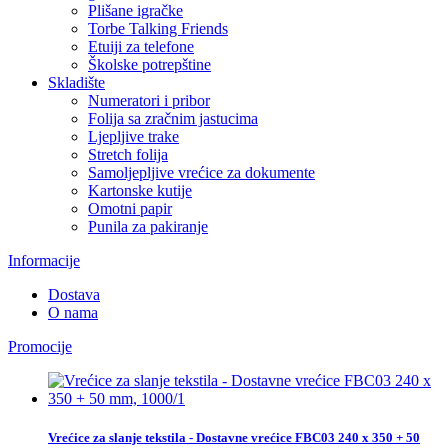
Plišane igračke
Torbe Talking Friends
Etuiji za telefone
Školske potrepštine
Skladište
Numeratori i pribor
Folija sa zračnim jastucima
Ljepljive trake
Stretch folija
Samoljepljive vrećice za dokumente
Kartonske kutije
Omotni papir
Punila za pakiranje
Informacije
Dostava
O nama
Promocije
Vrećice za slanje tekstila - Dostavne vrećice FBC03 240 x 350 + 50