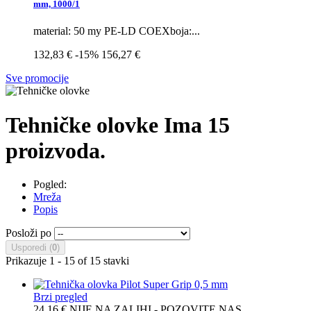
mm, 1000/1
material: 50 my PE-LD COEXboja:...
132,83 €
-15%
156,27 €
Sve promocije
Tehničke olovke
Ima 15
proizvoda.
Pogled:
Mreža
Popis
Posloži po
Usporedi (
0
)
Prikazuje 1 - 15 of 15 stavki
Brzi pregled
24,16 €
NIJE NA ZALIHI - POZOVITE NAS