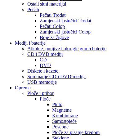
Ostali sitni materijal
Pečati
Pečati Trodat
Zamjenski jastučići Trodat
Pečati Colop
Zamjenski jastučići Colop
Boje za žigove
Mediji i baterije
Alkalne, punjive i okrugle gumb baterije
CD i DVD mediji
CD
DVD
Diskete i kazete
Spremanje CD i DVD medija
USB memorije
Oprema
Ploče i pribor
Ploče
Pluto
Magnetne
Kombinirane
Samostojeće
Posebne
Ploče za pisanje kredom
Staklene