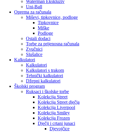
Waterman Ekskluziv
Uni-Ball
Oprema za računala
Miševi, tipkovnice, podloge
Tipkovnice
Miške
Podloge
Ostali dodaci
Torbe za prijenosna računala
Zvučnici
Slušalice
Kalkulatori
Kalkulatori
Kalkulatori s trakom
Tehnički kalkulatori
Džepni kalkulatori
Školski program
Ruksaci i školske torbe
Kolekcija Street
Kolekcija Street dječja
Kolekcija Liverpool
Kolekcija Smiley
Kolekcija Frozen
Dječji i crtani junaci
Djevojčice