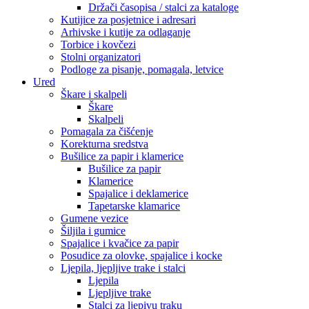
Držači časopisa / stalci za kataloge
Kutijice za posjetnice i adresari
Arhivske i kutije za odlaganje
Torbice i kovčezi
Stolni organizatori
Podloge za pisanje, pomagala, letvice
Ured
Škare i skalpeli
Škare
Skalpeli
Pomagala za čišćenje
Korekturna sredstva
Bušilice za papir i klamerice
Bušilice za papir
Klamerice
Spajalice i deklamerice
Tapetarske klamarice
Gumene vezice
Šiljila i gumice
Spajalice i kvačice za papir
Posudice za olovke, spajalice i kocke
Ljepila, ljepljive trake i stalci
Ljepila
Ljepljive trake
Stalci za ljepivu traku