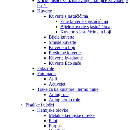
Kocke, listići za označavanje i kutijice za vađenje
listića
Kuverte
Kuverte s jastučićima
Žute kuverte s jastučićima
Bijele kuverte s jastučićima
Kuverte s jastučićima u boji
Bijele kuverte
Smeđe kuverte
Kuverte u boji
Proširene kuverte
Kuverte kvadratne
Kuverte Eco saće
Faks role
Foto papir
Apli
Activejet
Trake za kalkulatore i termo trake
Ading role
Ading termo role
Pisaljke i ulošci
Kemijske olovke
Metalne kemijske olovke
Pilot
Forpus