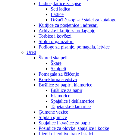
Ladice, ladice za spise
Seti ladica
Ladice
Držači časopisa / stalci za kataloge
Kutijice za posjetnice i adresari
Arhivske i kutije za odlaganje
Torbice i kovčezi
Stolni organizatori
Podloge za pisanje, pomagala, letvice
Ured
Škare i skalpeli
Škare
Skalpeli
Pomagala za čišćenje
Korekturna sredstva
Bušilice za papir i klamerice
Bušilice za papir
Klamerice
Spajalice i deklamerice
Tapetarske klamarice
Gumene vezice
Šiljila i gumice
Spajalice i kvačice za papir
Posudice za olovke, spajalice i kocke
Ljepila, ljepljive trake i stalci