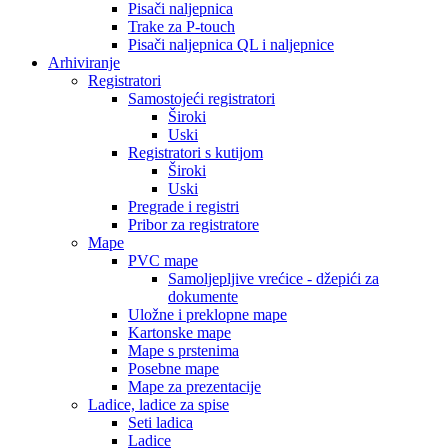
Pisači naljepnica
Trake za P-touch
Pisači naljepnica QL i naljepnice
Arhiviranje
Registratori
Samostojeći registratori
Široki
Uski
Registratori s kutijom
Široki
Uski
Pregrade i registri
Pribor za registratore
Mape
PVC mape
Samoljepljive vrećice - džepići za
dokumente
Uložne i preklopne mape
Kartonske mape
Mape s prstenima
Posebne mape
Mape za prezentacije
Ladice, ladice za spise
Seti ladica
Ladice