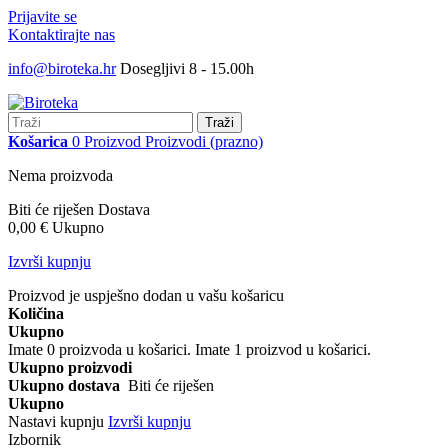
Prijavite se
Kontaktirajte nas
info@biroteka.hr
Dosegljivi 8 - 15.00h
Traži
Košarica
0
Proizvod
Proizvodi
(prazno)
Nema proizvoda
Biti će riješen
Dostava
0,00 €
Ukupno
Izvrši kupnju
Proizvod je uspješno dodan u vašu košaricu
Količina
Ukupno
Imate
0
proizvoda u košarici.
Imate 1 proizvod u košarici.
Ukupno proizvodi
Ukupno dostava
Biti će riješen
Ukupno
Nastavi kupnju
Izvrši kupnju
Izbornik