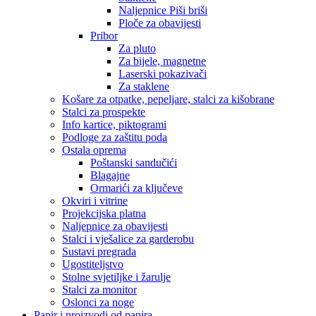
Naljepnice Piši briši
Ploče za obavijesti
Pribor
Za pluto
Za bijele, magnetne
Laserski pokazivači
Za staklene
Košare za otpatke, pepeljare, stalci za kišobrane
Stalci za prospekte
Info kartice, piktogrami
Podloge za zaštitu poda
Ostala oprema
Poštanski sandučići
Blagajne
Ormarići za ključeve
Okviri i vitrine
Projekcijska platna
Naljepnice za obavijesti
Stalci i vješalice za garderobu
Sustavi pregrada
Ugostiteljstvo
Stolne svjetiljke i žarulje
Stalci za monitor
Oslonci za noge
Papir i proizvodi od papira