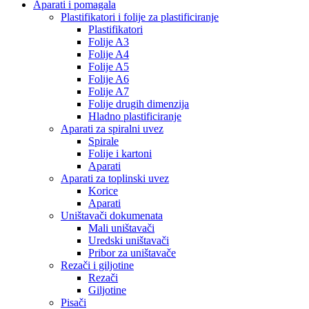
Aparati i pomagala
Plastifikatori i folije za plastificiranje
Plastifikatori
Folije A3
Folije A4
Folije A5
Folije A6
Folije A7
Folije drugih dimenzija
Hladno plastificiranje
Aparati za spiralni uvez
Spirale
Folije i kartoni
Aparati
Aparati za toplinski uvez
Korice
Aparati
Uništavači dokumenata
Mali uništavači
Uredski uništavači
Pribor za uništavače
Rezači i giljotine
Rezači
Giljotine
Pisači