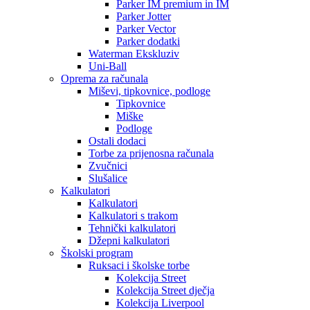
Parker IM premium in IM
Parker Jotter
Parker Vector
Parker dodatki
Waterman Ekskluziv
Uni-Ball
Oprema za računala
Miševi, tipkovnice, podloge
Tipkovnice
Miške
Podloge
Ostali dodaci
Torbe za prijenosna računala
Zvučnici
Slušalice
Kalkulatori
Kalkulatori
Kalkulatori s trakom
Tehnički kalkulatori
Džepni kalkulatori
Školski program
Ruksaci i školske torbe
Kolekcija Street
Kolekcija Street dječja
Kolekcija Liverpool