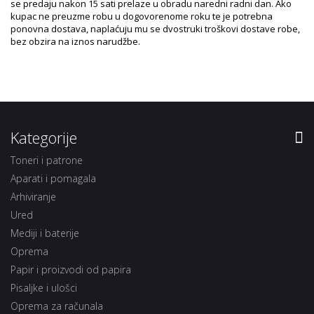
se predaju nakon 15 sati prelaze u obradu naredni radni dan. Ako
kupac ne preuzme robu u dogovorenome roku te je potrebna
ponovna dostava, naplaćuju mu se dvostruki troškovi dostave robe,
bez obzira na iznos narudžbe.
Kategorije
Toneri i patrone
Aparati i pomagala
Arhiviranje
Ured
Mediji i baterije
Oprema
Papir i proizvodi od papira
Pisaljke i ulošci
Oprema za računala