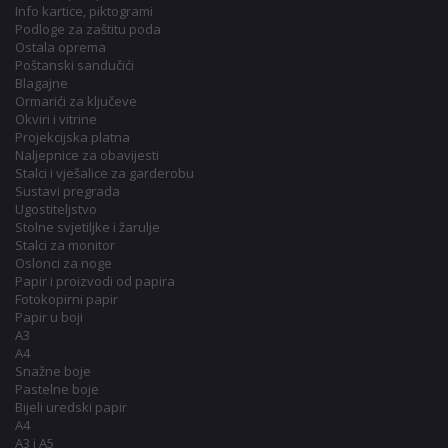
Info kartice, piktogrami
Podloge za zaštitu poda
Ostala oprema
Poštanski sandučići
Blagajne
Ormarići za ključeve
Okviri i vitrine
Projekcijska platna
Naljepnice za obavijesti
Stalci i vješalice za garderobu
Sustavi pregrada
Ugostiteljstvo
Stolne svjetiljke i žarulje
Stalci za monitor
Oslonci za noge
Papir i proizvodi od papira
Fotokopirni papir
Papir u boji
A3
A4
Snažne boje
Pastelne boje
Bijeli uredski papir
A4
A3 i A5