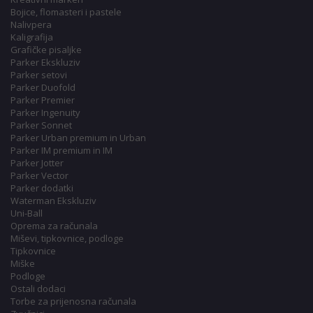
Bojice, flomasteri i pastele
Nalivpera
Kaligrafija
Grafičke pisaljke
Parker Ekskluziv
Parker setovi
Parker Duofold
Parker Premier
Parker Ingenuity
Parker Sonnet
Parker Urban premium in Urban
Parker IM premium in IM
Parker Jotter
Parker Vector
Parker dodatki
Waterman Ekskluziv
Uni-Ball
Oprema za računala
Miševi, tipkovnice, podloge
Tipkovnice
Miške
Podloge
Ostali dodaci
Torbe za prijenosna računala