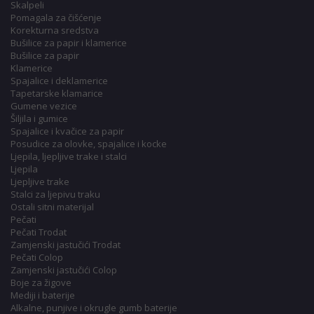
Skalpeli
Pomagala za čišćenje
Korekturna sredstva
Bušilice za papir i klamerice
Bušilice za papir
Klamerice
Spajalice i deklamerice
Tapetarske klamarice
Gumene vezice
Šiljila i gumice
Spajalice i kvačice za papir
Posudice za olovke, spajalice i kocke
Ljepila, ljepljive trake i stalci
Ljepila
Ljepljive trake
Stalci za ljepivu traku
Ostali sitni materijal
Pečati
Pečati Trodat
Zamjenski jastučići Trodat
Pečati Colop
Zamjenski jastučići Colop
Boje za žigove
Mediji i baterije
Alkalne, punjive i okrugle gumb baterije