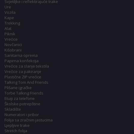
Svjetiljke i reflektirajuće trake
Ure
Vozila
Kape
Trekking
Alat
Piknik
Vrećice
Novčanici
Kišobrani
Sanitarna oprema
Papirna konfekcija
Vrećice za slanje tekstila
Vrećice za pakiranje
Plastične ZIP vrećice
Talking Tom And Friends
Plišane igračke
Torbe Talking Friends
Etuiji za telefone
Školske potrepštine
Skladište
Numeratori i pribor
Folija sa zračnim jastucima
Ljepljive trake
Stretch folija