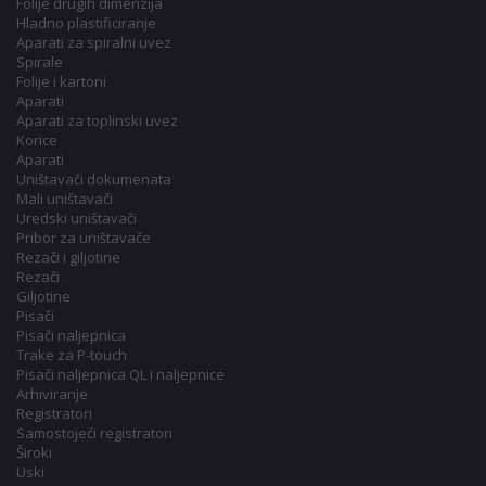
Folije drugih dimenzija
Hladno plastificiranje
Aparati za spiralni uvez
Spirale
Folije i kartoni
Aparati
Aparati za toplinski uvez
Korice
Aparati
Uništavači dokumenata
Mali uništavači
Uredski uništavači
Pribor za uništavače
Rezači i giljotine
Rezači
Giljotine
Pisači
Pisači naljepnica
Trake za P-touch
Pisači naljepnica QL i naljepnice
Arhiviranje
Registratori
Samostojeći registratori
Široki
Uski