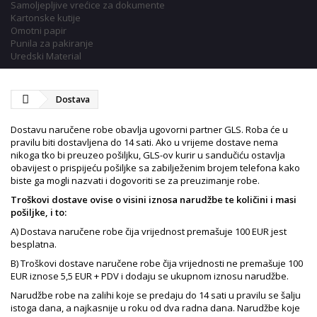
Samoljepljive vrećice za dokumente
Kartonske kutije
Omotni papir
Punila za pakiranje
Uredski Material
Dostava
Dostavu naručene robe obavlja ugovorni partner GLS. Roba će u
pravilu biti dostavljena do 14 sati. Ako u vrijeme dostave nema
nikoga tko bi preuzeo pošiljku, GLS-ov kurir u sandučiću ostavlja
obavijest o prispijeću pošiljke sa zabilježenim brojem telefona kako
biste ga mogli nazvati i dogovoriti se za preuzimanje robe.
Troškovi dostave ovise o visini iznosa narudžbe te količini i masi
pošiljke, i to:
A) Dostava naručene robe čija vrijednost premašuje 100 EUR jest
besplatna.
B) Troškovi dostave naručene robe čija vrijednosti ne premašuje 100
EUR iznose 5,5 EUR + PDV i dodaju se ukupnom iznosu narudžbe.
Narudžbe robe na zalihi koje se predaju do 14 sati u pravilu se šalju
istoga dana, a najkasnije u roku od dva radna dana. Narudžbe koje