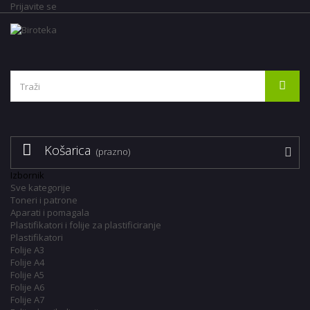
Prijavite se
Košarica
(prazno)
Izbornik
Sve kategorije
Toneri i patrone
Aparati i pomagala
Plastifikatori i folije za plastificiranje
Plastifikatori
Folije A3
Folije A4
Folije A5
Folije A6
Folije A7