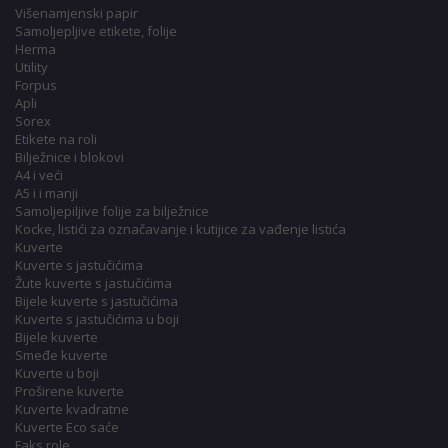
Višenamjenski papir
Samoljepljive etikete, folije
Herma
Utility
Forpus
Apli
Sorex
Etikete na roli
Bilježnice i blokovi
A4 i veći
A5 i i manji
Samoljepiljive folije za bilježnice
Kocke, listići za označavanje i kutijice za vađenje listića
Kuverte
Kuverte s jastučićima
Žute kuverte s jastučićima
Bijele kuverte s jastučićima
Kuverte s jastučićima u boji
Bijele kuverte
Smeđe kuverte
Kuverte u boji
Proširene kuverte
Kuverte kvadratne
Kuverte Eco saće
Faks role