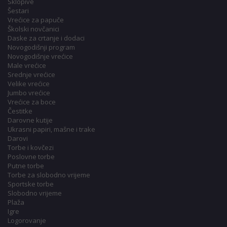
Sklopive
Šestari
Vrećice za papuče
Školski novčanici
Daske za crtanje i dodaci
Novogodišnji program
Novogodišnje vrećice
Male vrećice
Srednje vrećice
Velike vrećice
Jumbo vrećice
Vrećice za boce
Čestitke
Darovne kutije
Ukrasni papiri, mašne i trake
Darovi
Torbe i kovčezi
Poslovne torbe
Putne torbe
Torbe za slobodno vrijeme
Sportske torbe
Slobodno vrijeme
Plaža
Igre
Logorovanje