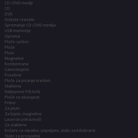
CD i DVD mediji
CD
DVD
Diskete i kazete
Spremanje CD i DVD medija
USB memorije
Oprema
Ploče i pribor
Ploče
Pluto
Magnetne
Kombinirane
Samostojeće
Posebne
Ploče za pisanje kredom
Staklene
Naljepnice Piši briši
Ploče za obavijesti
Pribor
Za pluto
Za bijele, magnetne
Laserski pokazivači
Za staklene
Košare za otpatke, pepeljare, stalci za kišobrane
Stalci za prospekte