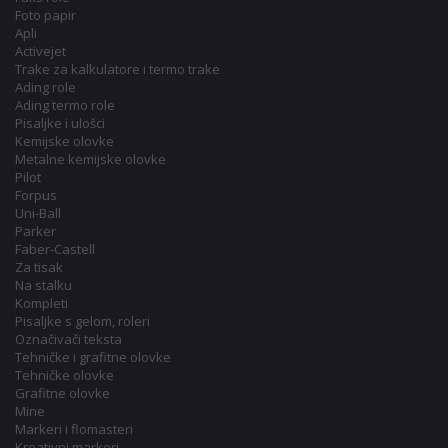
Foto papir
Apli
Activejet
Trake za kalkulatore i termo trake
Ading role
Ading termo role
Pisaljke i ulošci
Kemijske olovke
Metalne kemijske olovke
Pilot
Forpus
Uni-Ball
Parker
Faber-Castell
Za tisak
Na stalku
Kompleti
Pisaljke s gelom, roleri
Označivači teksta
Tehničke i grafitne olovke
Tehničke olovke
Grafitne olovke
Mine
Markeri i flomasteri
Kreativni markeri