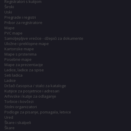
Registratori s kutijom
Široki
Uski
Pregrade i registri
Pribor za registratore
Mape
PVC mape
Samoljepljive vrećice - džepići za dokumente
Uložne i preklopne mape
Kartonske mape
Mape s prstenima
Posebne mape
Mape za prezentacije
Ladice, ladice za spise
Seti ladica
Ladice
Držači časopisa / stalci za kataloge
Kutijice za posjetnice i adresari
Arhivske i kutije za odlaganje
Torbice i kovčezi
Stolni organizatori
Podloge za pisanje, pomagala, letvice
Ured
Škare i skalpeli
Škare