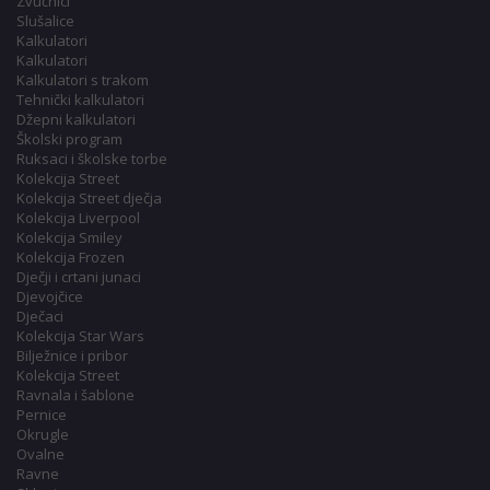
Zvučnici
Slušalice
Kalkulatori
Kalkulatori
Kalkulatori s trakom
Tehnički kalkulatori
Džepni kalkulatori
Školski program
Ruksaci i školske torbe
Kolekcija Street
Kolekcija Street dječja
Kolekcija Liverpool
Kolekcija Smiley
Kolekcija Frozen
Dječji i crtani junaci
Djevojčice
Dječaci
Kolekcija Star Wars
Bilježnice i pribor
Kolekcija Street
Ravnala i šablone
Pernice
Okrugle
Ovalne
Ravne