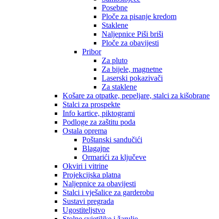
Posebne
Ploče za pisanje kredom
Staklene
Naljepnice Piši briši
Ploče za obavijesti
Pribor
Za pluto
Za bijele, magnetne
Laserski pokazivači
Za staklene
Košare za otpatke, pepeljare, stalci za kišobrane
Stalci za prospekte
Info kartice, piktogrami
Podloge za zaštitu poda
Ostala oprema
Poštanski sandučići
Blagajne
Ormarići za ključeve
Okviri i vitrine
Projekcijska platna
Naljepnice za obavijesti
Stalci i vješalice za garderobu
Sustavi pregrada
Ugostiteljstvo
Stolne svjetiljke i žarulje