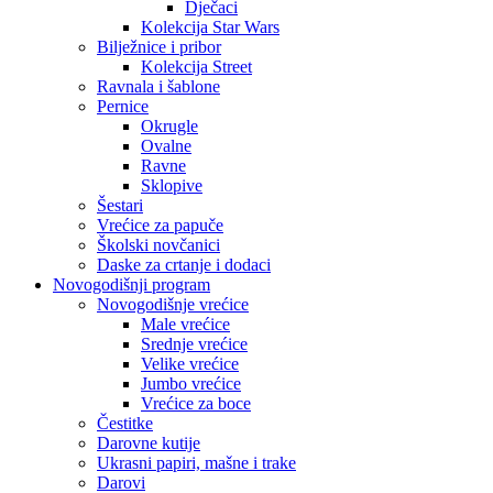
Dječaci
Kolekcija Star Wars
Bilježnice i pribor
Kolekcija Street
Ravnala i šablone
Pernice
Okrugle
Ovalne
Ravne
Sklopive
Šestari
Vrećice za papuče
Školski novčanici
Daske za crtanje i dodaci
Novogodišnji program
Novogodišnje vrećice
Male vrećice
Srednje vrećice
Velike vrećice
Jumbo vrećice
Vrećice za boce
Čestitke
Darovne kutije
Ukrasni papiri, mašne i trake
Darovi