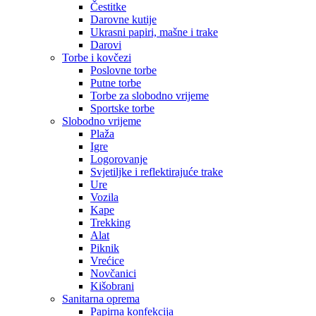
Čestitke
Darovne kutije
Ukrasni papiri, mašne i trake
Darovi
Torbe i kovčezi
Poslovne torbe
Putne torbe
Torbe za slobodno vrijeme
Sportske torbe
Slobodno vrijeme
Plaža
Igre
Logorovanje
Svjetiljke i reflektirajuće trake
Ure
Vozila
Kape
Trekking
Alat
Piknik
Vrećice
Novčanici
Kišobrani
Sanitarna oprema
Papirna konfekcija