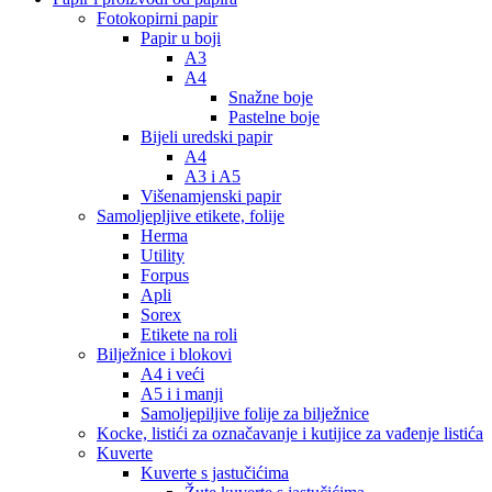
Fotokopirni papir
Papir u boji
A3
A4
Snažne boje
Pastelne boje
Bijeli uredski papir
A4
A3 i A5
Višenamjenski papir
Samoljepljive etikete, folije
Herma
Utility
Forpus
Apli
Sorex
Etikete na roli
Bilježnice i blokovi
A4 i veći
A5 i i manji
Samoljepiljive folije za bilježnice
Kocke, listići za označavanje i kutijice za vađenje listića
Kuverte
Kuverte s jastučićima