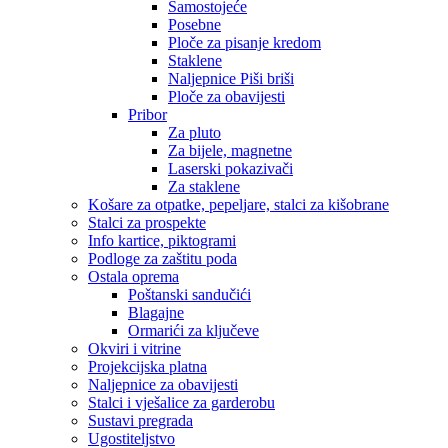
Samostojeće
Posebne
Ploče za pisanje kredom
Staklene
Naljepnice Piši briši
Ploče za obavijesti
Pribor
Za pluto
Za bijele, magnetne
Laserski pokazivači
Za staklene
Košare za otpatke, pepeljare, stalci za kišobrane
Stalci za prospekte
Info kartice, piktogrami
Podloge za zaštitu poda
Ostala oprema
Poštanski sandučići
Blagajne
Ormarići za ključeve
Okviri i vitrine
Projekcijska platna
Naljepnice za obavijesti
Stalci i vješalice za garderobu
Sustavi pregrada
Ugostiteljstvo