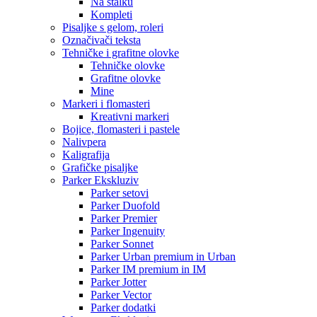
Na stalku
Kompleti
Pisaljke s gelom, roleri
Označivači teksta
Tehničke i grafitne olovke
Tehničke olovke
Grafitne olovke
Mine
Markeri i flomasteri
Kreativni markeri
Bojice, flomasteri i pastele
Nalivpera
Kaligrafija
Grafičke pisaljke
Parker Ekskluziv
Parker setovi
Parker Duofold
Parker Premier
Parker Ingenuity
Parker Sonnet
Parker Urban premium in Urban
Parker IM premium in IM
Parker Jotter
Parker Vector
Parker dodatki