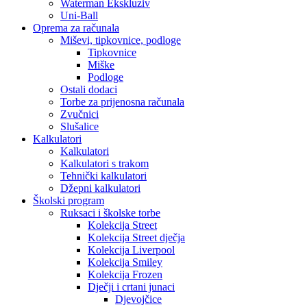
Waterman Ekskluziv
Uni-Ball
Oprema za računala
Miševi, tipkovnice, podloge
Tipkovnice
Miške
Podloge
Ostali dodaci
Torbe za prijenosna računala
Zvučnici
Slušalice
Kalkulatori
Kalkulatori
Kalkulatori s trakom
Tehnički kalkulatori
Džepni kalkulatori
Školski program
Ruksaci i školske torbe
Kolekcija Street
Kolekcija Street dječja
Kolekcija Liverpool
Kolekcija Smiley
Kolekcija Frozen
Dječji i crtani junaci
Djevojčice