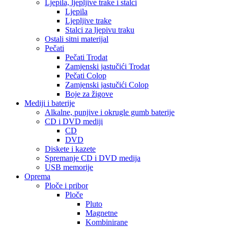
Ljepila, ljepljive trake i stalci
Ljepila
Ljepljive trake
Stalci za ljepivu traku
Ostali sitni materijal
Pečati
Pečati Trodat
Zamjenski jastučići Trodat
Pečati Colop
Zamjenski jastučići Colop
Boje za žigove
Mediji i baterije
Alkalne, punjive i okrugle gumb baterije
CD i DVD mediji
CD
DVD
Diskete i kazete
Spremanje CD i DVD medija
USB memorije
Oprema
Ploče i pribor
Ploče
Pluto
Magnetne
Kombinirane