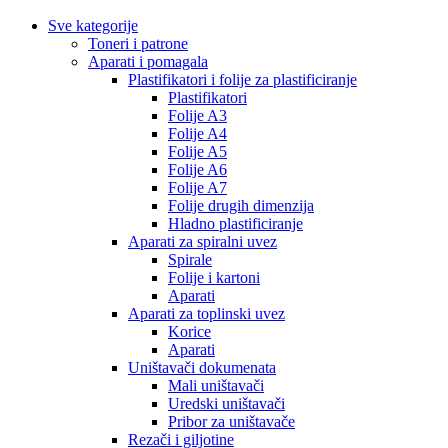
Sve kategorije
Toneri i patrone
Aparati i pomagala
Plastifikatori i folije za plastificiranje
Plastifikatori
Folije A3
Folije A4
Folije A5
Folije A6
Folije A7
Folije drugih dimenzija
Hladno plastificiranje
Aparati za spiralni uvez
Spirale
Folije i kartoni
Aparati
Aparati za toplinski uvez
Korice
Aparati
Uništavači dokumenata
Mali uništavači
Uredski uništavači
Pribor za uništavače
Rezači i giljotine