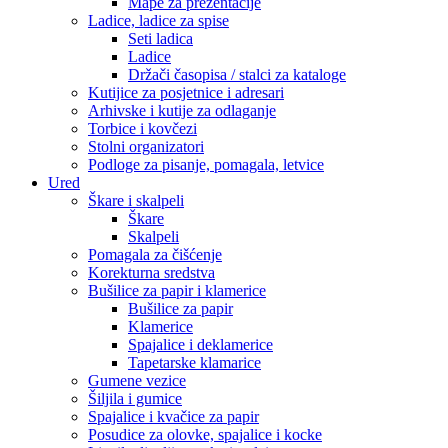
Mape za prezentacije
Ladice, ladice za spise
Seti ladica
Ladice
Držači časopisa / stalci za kataloge
Kutijice za posjetnice i adresari
Arhivske i kutije za odlaganje
Torbice i kovčezi
Stolni organizatori
Podloge za pisanje, pomagala, letvice
Ured
Škare i skalpeli
Škare
Skalpeli
Pomagala za čišćenje
Korekturna sredstva
Bušilice za papir i klamerice
Bušilice za papir
Klamerice
Spajalice i deklamerice
Tapetarske klamarice
Gumene vezice
Šiljila i gumice
Spajalice i kvačice za papir
Posudice za olovke, spajalice i kocke