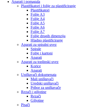
Aparati i pomagala
Plastifikatori i folije za plastificiranje
Plastifikatori
Folije A3
Folije A4
Folije A5
Folije A6
Folije A7
Folije drugih dimenzija
Hladno plastificiranje
Aparati za spiralni uvez
Spirale
Folije i kartoni
Aparati
Aparati za toplinski uvez
Korice
Aparati
Uništavači dokumenata
Mali uništavači
Uredski uništavači
Pribor za uništavače
Rezači i giljotine
Rezači
Giljotine
Pisači