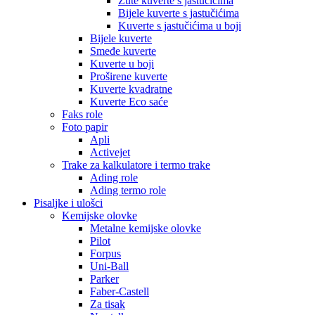
Žute kuverte s jastučićima
Bijele kuverte s jastučićima
Kuverte s jastučićima u boji
Bijele kuverte
Smeđe kuverte
Kuverte u boji
Proširene kuverte
Kuverte kvadratne
Kuverte Eco saće
Faks role
Foto papir
Apli
Activejet
Trake za kalkulatore i termo trake
Ading role
Ading termo role
Pisaljke i ulošci
Kemijske olovke
Metalne kemijske olovke
Pilot
Forpus
Uni-Ball
Parker
Faber-Castell
Za tisak