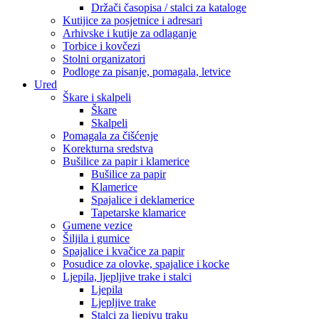
Držači časopisa / stalci za kataloge
Kutijice za posjetnice i adresari
Arhivske i kutije za odlaganje
Torbice i kovčezi
Stolni organizatori
Podloge za pisanje, pomagala, letvice
Ured
Škare i skalpeli
Škare
Skalpeli
Pomagala za čišćenje
Korekturna sredstva
Bušilice za papir i klamerice
Bušilice za papir
Klamerice
Spajalice i deklamerice
Tapetarske klamarice
Gumene vezice
Šiljila i gumice
Spajalice i kvačice za papir
Posudice za olovke, spajalice i kocke
Ljepila, ljepljive trake i stalci
Ljepila
Ljepljive trake
Stalci za ljepivu traku