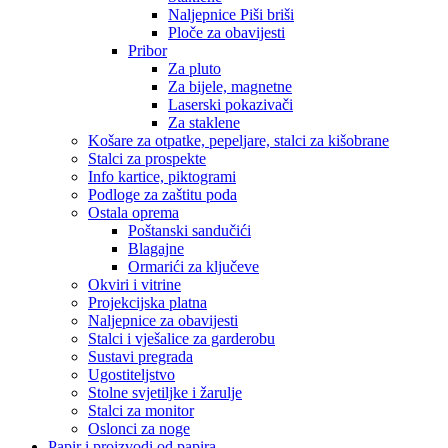
Naljepnice Piši briši
Ploče za obavijesti
Pribor
Za pluto
Za bijele, magnetne
Laserski pokazivači
Za staklene
Košare za otpatke, pepeljare, stalci za kišobrane
Stalci za prospekte
Info kartice, piktogrami
Podloge za zaštitu poda
Ostala oprema
Poštanski sandučići
Blagajne
Ormarići za ključeve
Okviri i vitrine
Projekcijska platna
Naljepnice za obavijesti
Stalci i vješalice za garderobu
Sustavi pregrada
Ugostiteljstvo
Stolne svjetiljke i žarulje
Stalci za monitor
Oslonci za noge
Papir i proizvodi od papira