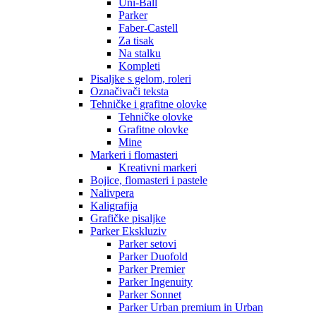
Uni-Ball
Parker
Faber-Castell
Za tisak
Na stalku
Kompleti
Pisaljke s gelom, roleri
Označivači teksta
Tehničke i grafitne olovke
Tehničke olovke
Grafitne olovke
Mine
Markeri i flomasteri
Kreativni markeri
Bojice, flomasteri i pastele
Nalivpera
Kaligrafija
Grafičke pisaljke
Parker Ekskluziv
Parker setovi
Parker Duofold
Parker Premier
Parker Ingenuity
Parker Sonnet
Parker Urban premium in Urban