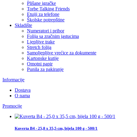
Plišane igračke
Torbe Talking Friends
Etuiji za telefone
Školske potrepštine
Skladište
Numeratori i pribor
Folija sa zračnim jastucima
Ljepljive trake
Stretch folija
Samoljepljive vrećice za dokumente
Kartonske kutije
Omotni papir
Punila za pakiranje
Informacije
Dostava
O nama
Promocije
Kuverta B4 - 25,0 x 35,5 cm, bijela 100 g - 500/1