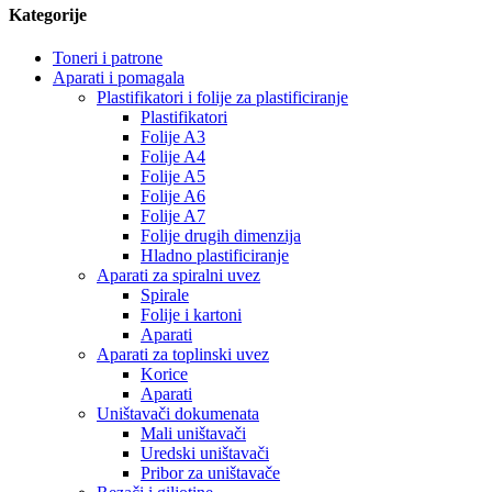
Kategorije
Toneri i patrone
Aparati i pomagala
Plastifikatori i folije za plastificiranje
Plastifikatori
Folije A3
Folije A4
Folije A5
Folije A6
Folije A7
Folije drugih dimenzija
Hladno plastificiranje
Aparati za spiralni uvez
Spirale
Folije i kartoni
Aparati
Aparati za toplinski uvez
Korice
Aparati
Uništavači dokumenata
Mali uništavači
Uredski uništavači
Pribor za uništavače