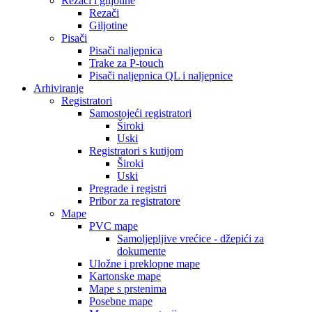
Rezači i giljotine
Rezači
Giljotine
Pisači
Pisači naljepnica
Trake za P-touch
Pisači naljepnica QL i naljepnice
Arhiviranje
Registratori
Samostojeći registratori
Široki
Uski
Registratori s kutijom
Široki
Uski
Pregrade i registri
Pribor za registratore
Mape
PVC mape
Samoljepljive vrećice - džepići za
dokumente
Uložne i preklopne mape
Kartonske mape
Mape s prstenima
Posebne mape