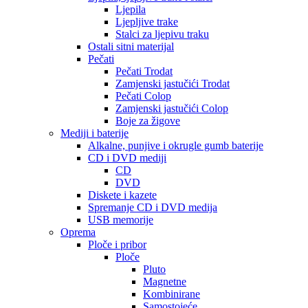
Ljepila
Ljepljive trake
Stalci za ljepivu traku
Ostali sitni materijal
Pečati
Pečati Trodat
Zamjenski jastučići Trodat
Pečati Colop
Zamjenski jastučići Colop
Boje za žigove
Mediji i baterije
Alkalne, punjive i okrugle gumb baterije
CD i DVD mediji
CD
DVD
Diskete i kazete
Spremanje CD i DVD medija
USB memorije
Oprema
Ploče i pribor
Ploče
Pluto
Magnetne
Kombinirane
Samostojeće