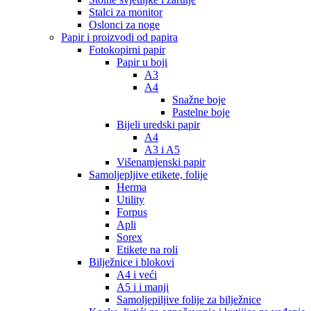
Stalci za monitor
Oslonci za noge
Papir i proizvodi od papira
Fotokopirni papir
Papir u boji
A3
A4
Snažne boje
Pastelne boje
Bijeli uredski papir
A4
A3 i A5
Višenamjenski papir
Samoljepljive etikete, folije
Herma
Utility
Forpus
Apli
Sorex
Etikete na roli
Bilježnice i blokovi
A4 i veći
A5 i i manji
Samoljepiljive folije za bilježnice