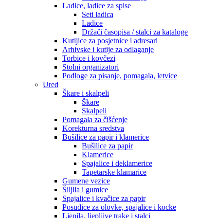
Ladice, ladice za spise
Seti ladica
Ladice
Držači časopisa / stalci za kataloge
Kutijice za posjetnice i adresari
Arhivske i kutije za odlaganje
Torbice i kovčezi
Stolni organizatori
Podloge za pisanje, pomagala, letvice
Ured
Škare i skalpeli
Škare
Skalpeli
Pomagala za čišćenje
Korekturna sredstva
Bušilice za papir i klamerice
Bušilice za papir
Klamerice
Spajalice i deklamerice
Tapetarske klamarice
Gumene vezice
Šiljila i gumice
Spajalice i kvačice za papir
Posudice za olovke, spajalice i kocke
Ljepila, ljepljive trake i stalci