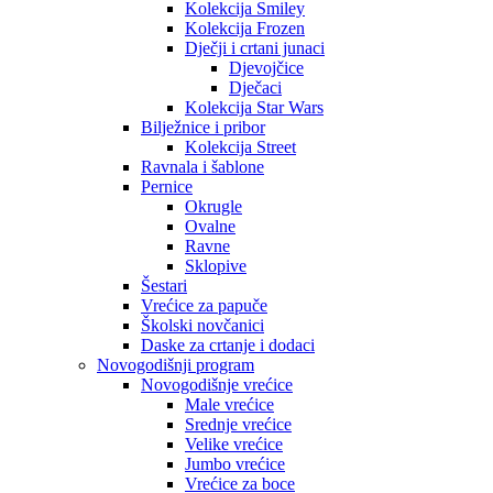
Kolekcija Smiley
Kolekcija Frozen
Dječji i crtani junaci
Djevojčice
Dječaci
Kolekcija Star Wars
Bilježnice i pribor
Kolekcija Street
Ravnala i šablone
Pernice
Okrugle
Ovalne
Ravne
Sklopive
Šestari
Vrećice za papuče
Školski novčanici
Daske za crtanje i dodaci
Novogodišnji program
Novogodišnje vrećice
Male vrećice
Srednje vrećice
Velike vrećice
Jumbo vrećice
Vrećice za boce