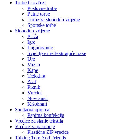
Torbe i kovčezi
Poslovne torbe
Putne torbe
Torbe za slobodno vrijeme
Sportske torbe
Slobodno vrijeme
Plaža
Igre
Logorovanje
Svjetiljke i reflektirajuće trake
Ure
Vozila
Kape
Trekking
Alat
Piknik
Vrećice
Novčanici
Kišobrani
Sanitarna oprema
Papirna konfekcija
Vrećice za slanje tekstila
Vrećice za pakiranje
Plastične ZIP vrećice
Talking Tom And Friends