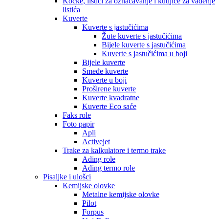
Kocke, listići za označavanje i kutijice za vađenje
listića
Kuverte
Kuverte s jastučićima
Žute kuverte s jastučićima
Bijele kuverte s jastučićima
Kuverte s jastučićima u boji
Bijele kuverte
Smeđe kuverte
Kuverte u boji
Proširene kuverte
Kuverte kvadratne
Kuverte Eco saće
Faks role
Foto papir
Apli
Activejet
Trake za kalkulatore i termo trake
Ading role
Ading termo role
Pisaljke i ulošci
Kemijske olovke
Metalne kemijske olovke
Pilot
Forpus