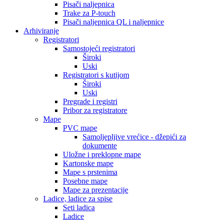
Pisači naljepnica
Trake za P-touch
Pisači naljepnica QL i naljepnice
Arhiviranje
Registratori
Samostojeći registratori
Široki
Uski
Registratori s kutijom
Široki
Uski
Pregrade i registri
Pribor za registratore
Mape
PVC mape
Samoljepljive vrećice - džepići za
dokumente
Uložne i preklopne mape
Kartonske mape
Mape s prstenima
Posebne mape
Mape za prezentacije
Ladice, ladice za spise
Seti ladica
Ladice