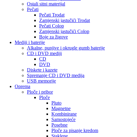
Ostali sitni materijal
Pečati
Pečati Trodat
Zamjenski jastučići Trodat
Pečati Colop
Zamjenski jastučići Colop
Boje za žigove
Mediji i baterije
Alkalne, punjive i okrugle gumb baterije
CD i DVD mediji
CD
DVD
Diskete i kazete
Spremanje CD i DVD medija
USB memorije
Oprema
Ploče i pribor
Ploče
Pluto
Magnetne
Kombinirane
Samostojeće
Posebne
Ploče za pisanje kredom
Staklene