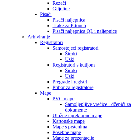
Rezači
Giljotine
Pisači
Pisači naljepnica
Trake za P-touch
Pisači naljepnica QL i naljepnice
Arhiviranje
Registratori
Samostojeći registratori
Široki
Uski
Registratori s kutijom
Široki
Uski
Pregrade i registri
Pribor za registratore
Mape
PVC mape
Samoljepljive vrećice - džepići za
dokumente
Uložne i preklopne mape
Kartonske mape
Mape s prstenima
Posebne mape
Mape za prezentacije