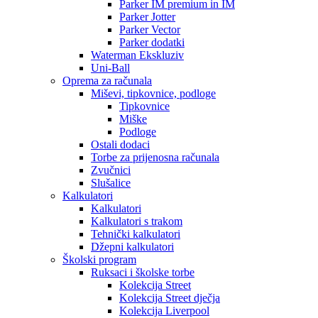
Parker IM premium in IM
Parker Jotter
Parker Vector
Parker dodatki
Waterman Ekskluziv
Uni-Ball
Oprema za računala
Miševi, tipkovnice, podloge
Tipkovnice
Miške
Podloge
Ostali dodaci
Torbe za prijenosna računala
Zvučnici
Slušalice
Kalkulatori
Kalkulatori
Kalkulatori s trakom
Tehnički kalkulatori
Džepni kalkulatori
Školski program
Ruksaci i školske torbe
Kolekcija Street
Kolekcija Street dječja
Kolekcija Liverpool