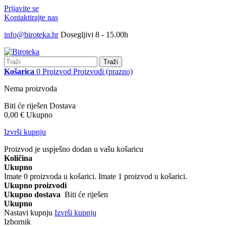
Prijavite se
Kontaktirajte nas
info@biroteka.hr
Dosegljivi 8 - 15.00h
Traži
Košarica
0
Proizvod
Proizvodi
(prazno)
Nema proizvoda
Biti će riješen
Dostava
0,00 €
Ukupno
Izvrši kupnju
Proizvod je uspješno dodan u vašu košaricu
Količina
Ukupno
Imate
0
proizvoda u košarici.
Imate 1 proizvod u košarici.
Ukupno proizvodi
Ukupno dostava
Biti će riješen
Ukupno
Nastavi kupnju
Izvrši kupnju
Izbornik