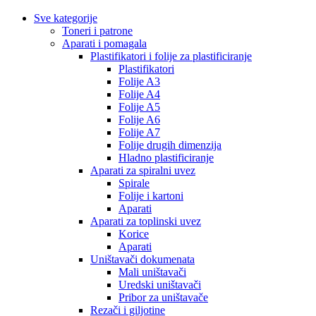
Sve kategorije
Toneri i patrone
Aparati i pomagala
Plastifikatori i folije za plastificiranje
Plastifikatori
Folije A3
Folije A4
Folije A5
Folije A6
Folije A7
Folije drugih dimenzija
Hladno plastificiranje
Aparati za spiralni uvez
Spirale
Folije i kartoni
Aparati
Aparati za toplinski uvez
Korice
Aparati
Uništavači dokumenata
Mali uništavači
Uredski uništavači
Pribor za uništavače
Rezači i giljotine