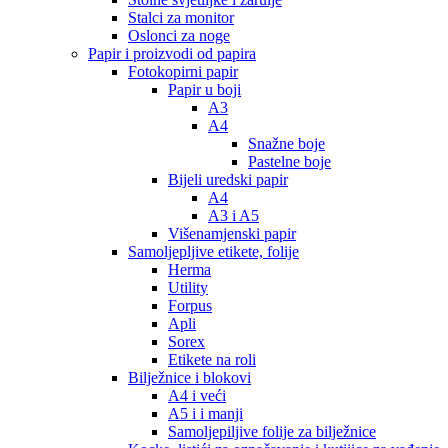
Stalci za monitor
Oslonci za noge
Papir i proizvodi od papira
Fotokopirni papir
Papir u boji
A3
A4
Snažne boje
Pastelne boje
Bijeli uredski papir
A4
A3 i A5
Višenamjenski papir
Samoljepljive etikete, folije
Herma
Utility
Forpus
Apli
Sorex
Etikete na roli
Bilježnice i blokovi
A4 i veći
A5 i i manji
Samoljepiljive folije za bilježnice