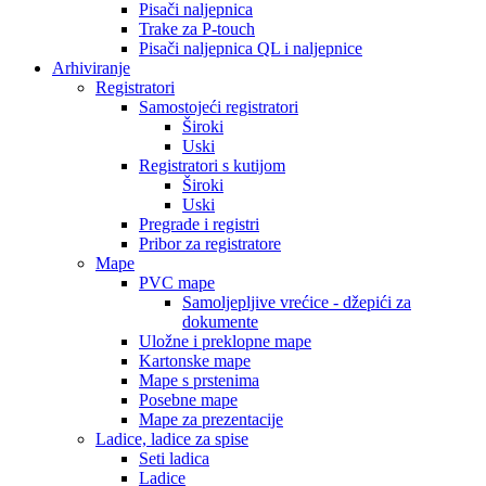
Pisači naljepnica
Trake za P-touch
Pisači naljepnica QL i naljepnice
Arhiviranje
Registratori
Samostojeći registratori
Široki
Uski
Registratori s kutijom
Široki
Uski
Pregrade i registri
Pribor za registratore
Mape
PVC mape
Samoljepljive vrećice - džepići za
dokumente
Uložne i preklopne mape
Kartonske mape
Mape s prstenima
Posebne mape
Mape za prezentacije
Ladice, ladice za spise
Seti ladica
Ladice