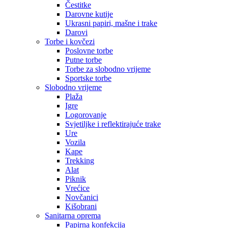
Čestitke
Darovne kutije
Ukrasni papiri, mašne i trake
Darovi
Torbe i kovčezi
Poslovne torbe
Putne torbe
Torbe za slobodno vrijeme
Sportske torbe
Slobodno vrijeme
Plaža
Igre
Logorovanje
Svjetiljke i reflektirajuće trake
Ure
Vozila
Kape
Trekking
Alat
Piknik
Vrećice
Novčanici
Kišobrani
Sanitarna oprema
Papirna konfekcija