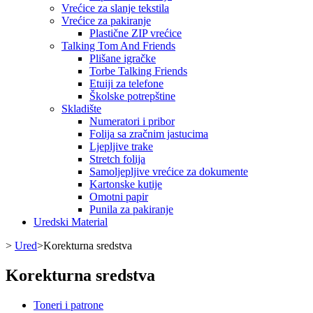
Vrećice za slanje tekstila
Vrećice za pakiranje
Plastične ZIP vrećice
Talking Tom And Friends
Plišane igračke
Torbe Talking Friends
Etuiji za telefone
Školske potrepštine
Skladište
Numeratori i pribor
Folija sa zračnim jastucima
Ljepljive trake
Stretch folija
Samoljepljive vrećice za dokumente
Kartonske kutije
Omotni papir
Punila za pakiranje
Uredski Material
>
Ured
>
Korekturna sredstva
Korekturna sredstva
Toneri i patrone