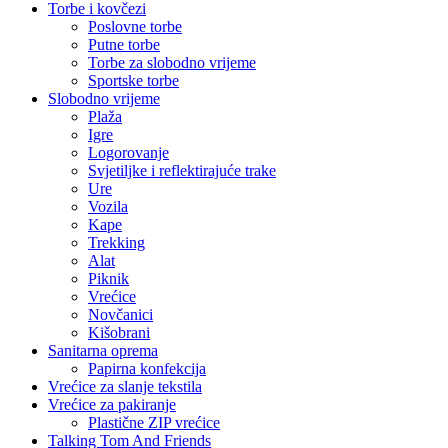
Torbe i kovčezi
Poslovne torbe
Putne torbe
Torbe za slobodno vrijeme
Sportske torbe
Slobodno vrijeme
Plaža
Igre
Logorovanje
Svjetiljke i reflektirajuće trake
Ure
Vozila
Kape
Trekking
Alat
Piknik
Vrećice
Novčanici
Kišobrani
Sanitarna oprema
Papirna konfekcija
Vrećice za slanje tekstila
Vrećice za pakiranje
Plastične ZIP vrećice
Talking Tom And Friends