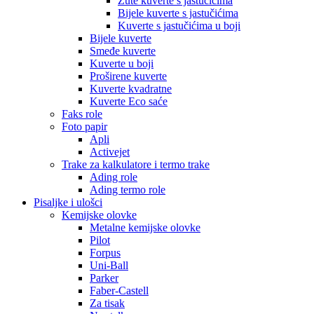
Žute kuverte s jastučićima
Bijele kuverte s jastučićima
Kuverte s jastučićima u boji
Bijele kuverte
Smeđe kuverte
Kuverte u boji
Proširene kuverte
Kuverte kvadratne
Kuverte Eco saće
Faks role
Foto papir
Apli
Activejet
Trake za kalkulatore i termo trake
Ading role
Ading termo role
Pisaljke i ulošci
Kemijske olovke
Metalne kemijske olovke
Pilot
Forpus
Uni-Ball
Parker
Faber-Castell
Za tisak