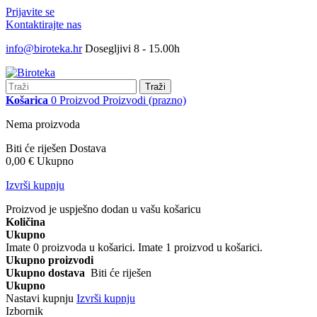
Prijavite se
Kontaktirajte nas
info@biroteka.hr
Dosegljivi 8 - 15.00h
Traži
Košarica
0
Proizvod
Proizvodi
(prazno)
Nema proizvoda
Biti će riješen
Dostava
0,00 €
Ukupno
Izvrši kupnju
Proizvod je uspješno dodan u vašu košaricu
Količina
Ukupno
Imate
0
proizvoda u košarici.
Imate 1 proizvod u košarici.
Ukupno proizvodi
Ukupno dostava
Biti će riješen
Ukupno
Nastavi kupnju
Izvrši kupnju
Izbornik