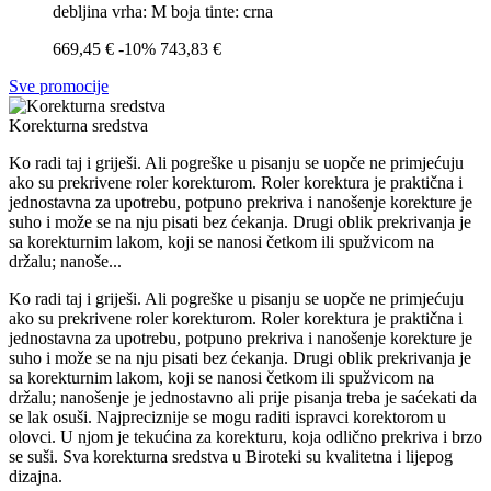
debljina vrha: M boja tinte: crna
669,45 €
-10%
743,83 €
Sve promocije
Korekturna sredstva
Ko radi taj i griješi. Ali pogreške u pisanju se uopče ne primjećuju
ako su prekrivene roler korekturom. Roler korektura je praktična i
jednostavna za upotrebu, potpuno prekriva i nanošenje korekture je
suho i može se na nju pisati bez ćekanja. Drugi oblik prekrivanja je
sa korekturnim lakom, koji se nanosi četkom ili spužvicom na
držalu; nanoše...
Ko radi taj i griješi. Ali pogreške u pisanju se uopče ne primjećuju
ako su prekrivene roler korekturom. Roler korektura je praktična i
jednostavna za upotrebu, potpuno prekriva i nanošenje korekture je
suho i može se na nju pisati bez ćekanja. Drugi oblik prekrivanja je
sa korekturnim lakom, koji se nanosi četkom ili spužvicom na
držalu; nanošenje je jednostavno ali prije pisanja treba je saćekati da
se lak osuši. Najpreciznije se mogu raditi ispravci korektorom u
olovci. U njom je tekućina za korekturu, koja odlično prekriva i brzo
se suši. Sva korekturna sredstva u Biroteki su kvalitetna i lijepog
dizajna.