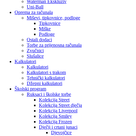
Waterman Ekskluziv
Uni-Ball
Oprema za računala
Miševi, tipkovnice, podloge
Tipkovnice
Miške
Podloge
Ostali dodaci
Torbe za prijenosna računala
Zvučnici
Slušalice
Kalkulatori
Kalkulatori
Kalkulatori s trakom
Tehnički kalkulatori
Džepni kalkulatori
Školski program
Ruksaci i školske torbe
Kolekcija Street
Kolekcija Street dječja
Kolekcija Liverpool
Kolekcija Smiley
Kolekcija Frozen
Dječji i crtani junaci
Djevojčice