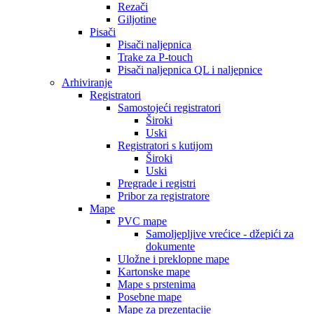
Rezači
Giljotine
Pisači
Pisači naljepnica
Trake za P-touch
Pisači naljepnica QL i naljepnice
Arhiviranje
Registratori
Samostojeći registratori
Široki
Uski
Registratori s kutijom
Široki
Uski
Pregrade i registri
Pribor za registratore
Mape
PVC mape
Samoljepljive vrećice - džepići za
dokumente
Uložne i preklopne mape
Kartonske mape
Mape s prstenima
Posebne mape
Mape za prezentacije