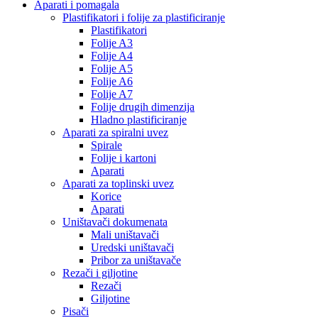
Aparati i pomagala
Plastifikatori i folije za plastificiranje
Plastifikatori
Folije A3
Folije A4
Folije A5
Folije A6
Folije A7
Folije drugih dimenzija
Hladno plastificiranje
Aparati za spiralni uvez
Spirale
Folije i kartoni
Aparati
Aparati za toplinski uvez
Korice
Aparati
Uništavači dokumenata
Mali uništavači
Uredski uništavači
Pribor za uništavače
Rezači i giljotine
Rezači
Giljotine
Pisači