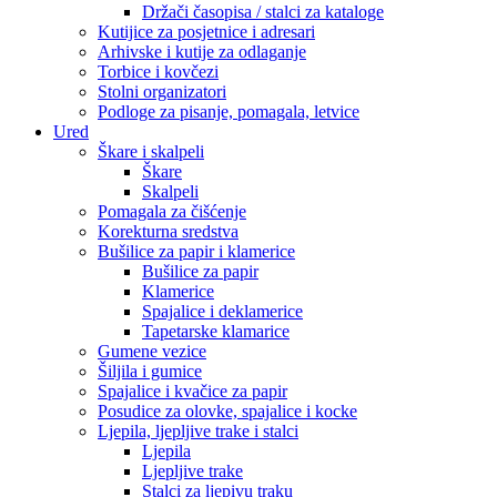
Držači časopisa / stalci za kataloge
Kutijice za posjetnice i adresari
Arhivske i kutije za odlaganje
Torbice i kovčezi
Stolni organizatori
Podloge za pisanje, pomagala, letvice
Ured
Škare i skalpeli
Škare
Skalpeli
Pomagala za čišćenje
Korekturna sredstva
Bušilice za papir i klamerice
Bušilice za papir
Klamerice
Spajalice i deklamerice
Tapetarske klamarice
Gumene vezice
Šiljila i gumice
Spajalice i kvačice za papir
Posudice za olovke, spajalice i kocke
Ljepila, ljepljive trake i stalci
Ljepila
Ljepljive trake
Stalci za ljepivu traku