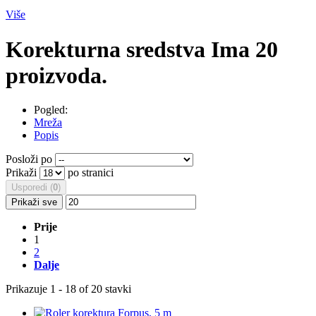
Više
Korekturna sredstva
Ima 20
proizvoda.
Pogled:
Mreža
Popis
Posloži po
Prikaži
po stranici
Usporedi (
0
)
Prikaži sve
Prije
1
2
Dalje
Prikazuje 1 - 18 of 20 stavki