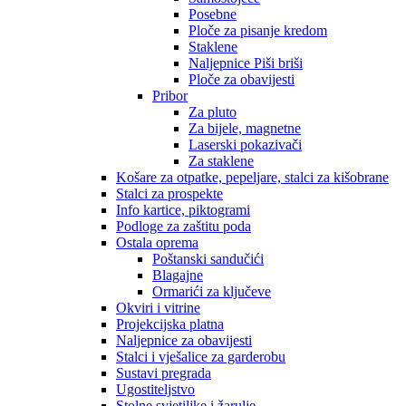
Posebne
Ploče za pisanje kredom
Staklene
Naljepnice Piši briši
Ploče za obavijesti
Pribor
Za pluto
Za bijele, magnetne
Laserski pokazivači
Za staklene
Košare za otpatke, pepeljare, stalci za kišobrane
Stalci za prospekte
Info kartice, piktogrami
Podloge za zaštitu poda
Ostala oprema
Poštanski sandučići
Blagajne
Ormarići za ključeve
Okviri i vitrine
Projekcijska platna
Naljepnice za obavijesti
Stalci i vješalice za garderobu
Sustavi pregrada
Ugostiteljstvo
Stolne svjetiljke i žarulje