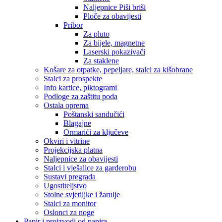
Naljepnice Piši briši
Ploče za obavijesti
Pribor
Za pluto
Za bijele, magnetne
Laserski pokazivači
Za staklene
Košare za otpatke, pepeljare, stalci za kišobrane
Stalci za prospekte
Info kartice, piktogrami
Podloge za zaštitu poda
Ostala oprema
Poštanski sandučići
Blagajne
Ormarići za ključeve
Okviri i vitrine
Projekcijska platna
Naljepnice za obavijesti
Stalci i vješalice za garderobu
Sustavi pregrada
Ugostiteljstvo
Stolne svjetiljke i žarulje
Stalci za monitor
Oslonci za noge
Papir i proizvodi od papira