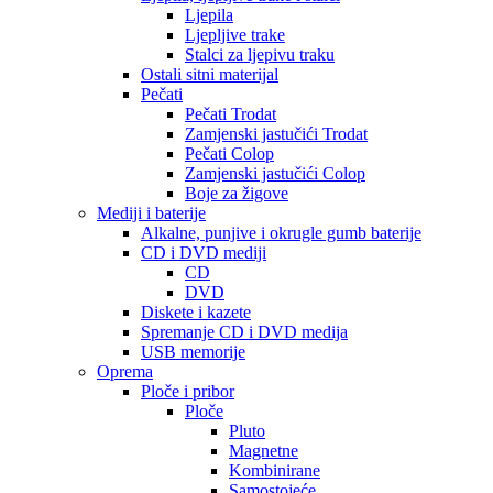
Ljepila
Ljepljive trake
Stalci za ljepivu traku
Ostali sitni materijal
Pečati
Pečati Trodat
Zamjenski jastučići Trodat
Pečati Colop
Zamjenski jastučići Colop
Boje za žigove
Mediji i baterije
Alkalne, punjive i okrugle gumb baterije
CD i DVD mediji
CD
DVD
Diskete i kazete
Spremanje CD i DVD medija
USB memorije
Oprema
Ploče i pribor
Ploče
Pluto
Magnetne
Kombinirane
Samostojeće