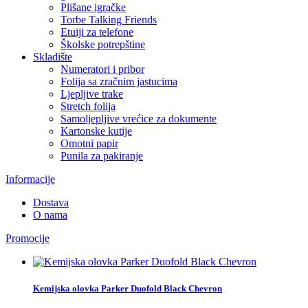
Plišane igračke
Torbe Talking Friends
Etuiji za telefone
Školske potrepštine
Skladište
Numeratori i pribor
Folija sa zračnim jastucima
Ljepljive trake
Stretch folija
Samoljepljive vrećice za dokumente
Kartonske kutije
Omotni papir
Punila za pakiranje
Informacije
Dostava
O nama
Promocije
Kemijska olovka Parker Duofold Black Chevron