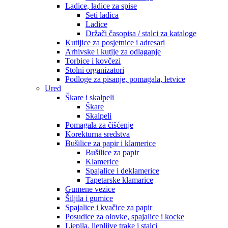
Ladice, ladice za spise
Seti ladica
Ladice
Držači časopisa / stalci za kataloge
Kutijice za posjetnice i adresari
Arhivske i kutije za odlaganje
Torbice i kovčezi
Stolni organizatori
Podloge za pisanje, pomagala, letvice
Ured
Škare i skalpeli
Škare
Skalpeli
Pomagala za čišćenje
Korekturna sredstva
Bušilice za papir i klamerice
Bušilice za papir
Klamerice
Spajalice i deklamerice
Tapetarske klamarice
Gumene vezice
Šiljila i gumice
Spajalice i kvačice za papir
Posudice za olovke, spajalice i kocke
Ljepila, ljepljive trake i stalci