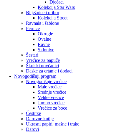
Dječaci
Kolekcija Star Wars
Bilježnice i pribor
Kolekcija Street
Ravnala i šablone
Pernice
Okrugle
Ovalne
Ravne
Sklopive
Šestari
Vrećice za papuče
Školski novčanici
Daske za crtanje i dodaci
Novogodišnji program
Novogodišnje vrećice
Male vrećice
Srednje vrećice
Velike vrećice
Jumbo vrećice
Vrećice za boce
Čestitke
Darovne kutije
Ukrasni papiri, mašne i trake
Darovi