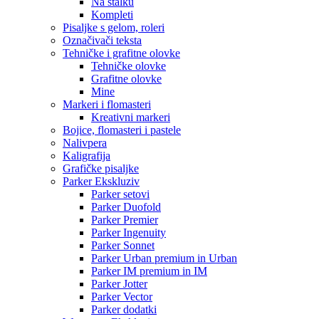
Na stalku
Kompleti
Pisaljke s gelom, roleri
Označivači teksta
Tehničke i grafitne olovke
Tehničke olovke
Grafitne olovke
Mine
Markeri i flomasteri
Kreativni markeri
Bojice, flomasteri i pastele
Nalivpera
Kaligrafija
Grafičke pisaljke
Parker Ekskluziv
Parker setovi
Parker Duofold
Parker Premier
Parker Ingenuity
Parker Sonnet
Parker Urban premium in Urban
Parker IM premium in IM
Parker Jotter
Parker Vector
Parker dodatki