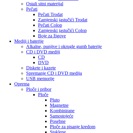
Ostali sitni materijal
Pečati
Pečati Trodat
Zamjenski jastučići Trodat
Pečati Colop
Zamjenski jastučići Colop
Boje za žigove
Mediji i baterije
Alkalne, punjive i okrugle gumb baterije
CD i DVD mediji
CD
DVD
Diskete i kazete
Spremanje CD i DVD medija
USB memorije
Oprema
Ploče i pribor
Ploče
Pluto
Magnetne
Kombinirane
Samostojeće
Posebne
Ploče za pisanje kredom
Staklene