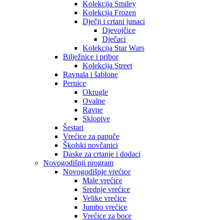
Kolekcija Smiley
Kolekcija Frozen
Dječji i crtani junaci
Djevojčice
Dječaci
Kolekcija Star Wars
Bilježnice i pribor
Kolekcija Street
Ravnala i šablone
Pernice
Okrugle
Ovalne
Ravne
Sklopive
Šestari
Vrećice za papuče
Školski novčanici
Daske za crtanje i dodaci
Novogodišnji program
Novogodišnje vrećice
Male vrećice
Srednje vrećice
Velike vrećice
Jumbo vrećice
Vrećice za boce