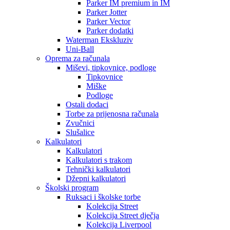
Parker IM premium in IM
Parker Jotter
Parker Vector
Parker dodatki
Waterman Ekskluziv
Uni-Ball
Oprema za računala
Miševi, tipkovnice, podloge
Tipkovnice
Miške
Podloge
Ostali dodaci
Torbe za prijenosna računala
Zvučnici
Slušalice
Kalkulatori
Kalkulatori
Kalkulatori s trakom
Tehnički kalkulatori
Džepni kalkulatori
Školski program
Ruksaci i školske torbe
Kolekcija Street
Kolekcija Street dječja
Kolekcija Liverpool