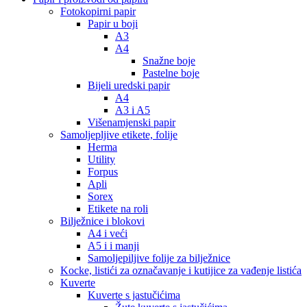
Fotokopirni papir
Papir u boji
A3
A4
Snažne boje
Pastelne boje
Bijeli uredski papir
A4
A3 i A5
Višenamjenski papir
Samoljepljive etikete, folije
Herma
Utility
Forpus
Apli
Sorex
Etikete na roli
Bilježnice i blokovi
A4 i veći
A5 i i manji
Samoljepiljive folije za bilježnice
Kocke, listići za označavanje i kutijice za vađenje listića
Kuverte
Kuverte s jastučićima