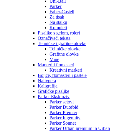
Uni-Ball
Parker
Faber-Castell
Za tisak
Na stalku
Kompleti
Pisaljke s gelom, roleri
Označivači teksta
Tehničke i grafitne olovke
Tehničke olovke
Grafitne olovke
Mine
Markeri i flomasteri
Kreativni markeri
Bojice, flomasteri i pastele
Nalivpera
Kaligrafija
Grafičke pisaljke
Parker Ekskluziv
Parker setovi
Parker Duofold
Parker Premier
Parker Ingenuity
Parker Sonnet
Parker Urban premium in Urban