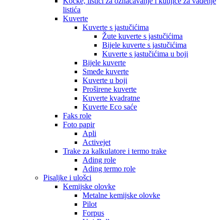
Kocke, listići za označavanje i kutijice za vađenje
listića
Kuverte
Kuverte s jastučićima
Žute kuverte s jastučićima
Bijele kuverte s jastučićima
Kuverte s jastučićima u boji
Bijele kuverte
Smeđe kuverte
Kuverte u boji
Proširene kuverte
Kuverte kvadratne
Kuverte Eco saće
Faks role
Foto papir
Apli
Activejet
Trake za kalkulatore i termo trake
Ading role
Ading termo role
Pisaljke i ulošci
Kemijske olovke
Metalne kemijske olovke
Pilot
Forpus