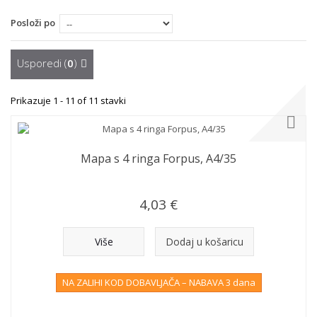
Posloži po
Usporedi (
0
)
Prikazuje 1 - 11 of 11 stavki
Mapa s 4 ringa Forpus, A4/35
4,03 €
Više
Dodaj u košaricu
NA ZALIHI KOD DOBAVLJAČA – NABAVA 3 dana