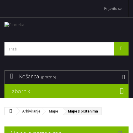
Prijavite se
Košarica
(prazno)
Izbornik
Arhiviranje
Mape
Mape s prstenima