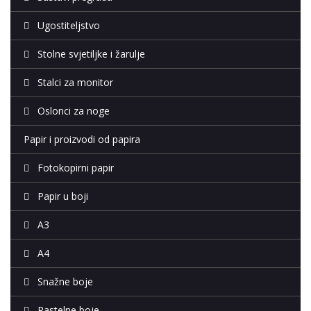
Ugostiteljstvo
Stolne svjetiljke i žarulje
Stalci za monitor
Oslonci za noge
Papir i proizvodi od papira
Fotokopirni papir
Papir u boji
A3
A4
Snažne boje
Pastelne boje