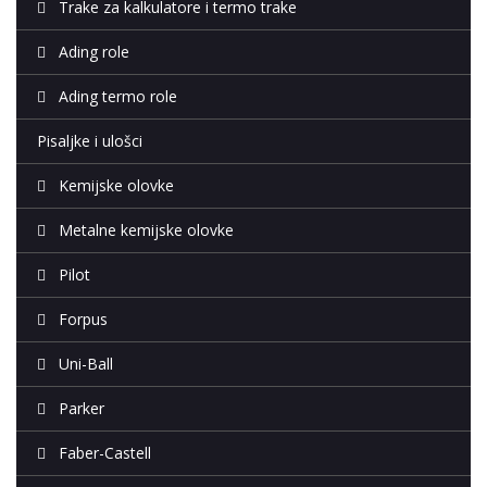
Trake za kalkulatore i termo trake
Ading role
Ading termo role
Pisaljke i ulošci
Kemijske olovke
Metalne kemijske olovke
Pilot
Forpus
Uni-Ball
Parker
Faber-Castell