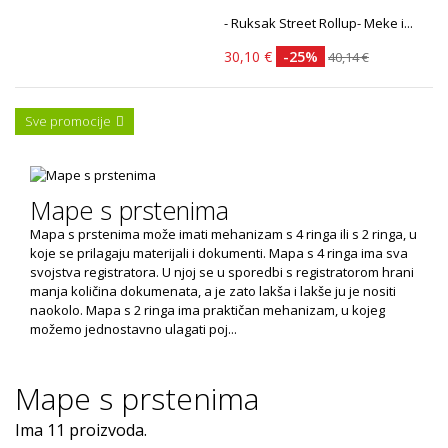
- Ruksak Street Rollup- Meke i...
30,10 €
-25%
40,14 €
Sve promocije
Mape s prstenima
Mapa s prstenima može imati mehanizam s 4 ringa ili s 2 ringa, u
koje se prilagaju materijali i dokumenti. Mapa s 4 ringa ima sva
svojstva registratora. U njoj se u sporedbi s registratorom hrani
manja količina dokumenata, a je zato lakša i lakše ju je nositi
naokolo. Mapa s 2 ringa ima praktičan mehanizam, u kojeg
možemo jednostavno ulagati poj...
Više
Mape s prstenima
Ima 11 proizvoda.