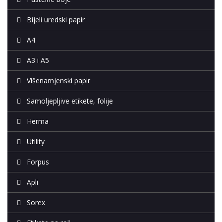
Bijeli uredski papir
A4
A3 i A5
Višenamjenski papir
Samoljepljive etikete, folije
Herma
Utility
Forpus
Apli
Sorex