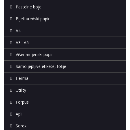
Pastelne boje
Bijeli uredski papir
A4
A3 i A5
Višenamjenski papir
Samoljepljive etikete, folije
Herma
Utility
Forpus
Apli
Sorex