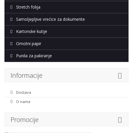
Stretch folija
Samoljepljive vrećice za dokumente
Kartonske kutije
Omotni papir
Punila za pakiranje
Informacije
Dostava
O nama
Promocije