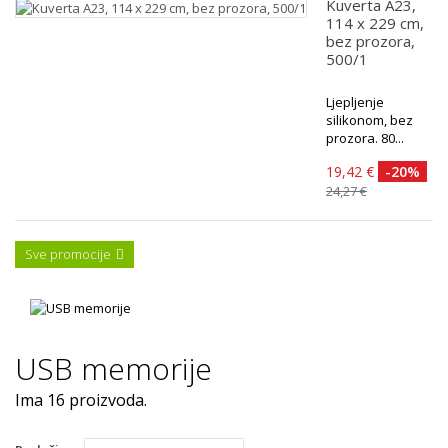
Kuverta A23,
114 x 229 cm,
bez prozora,
500/1
Ljepljenje
silikonom, bez
prozora. 80...
19,42 €
-20%
24,27 €
Sve promocije
USB memorije
Ima 16 proizvoda.