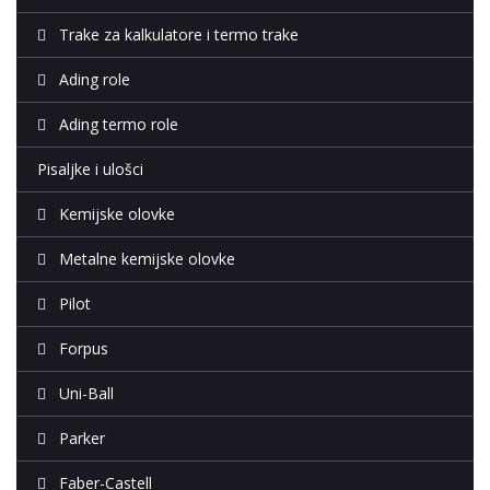
Trake za kalkulatore i termo trake
Ading role
Ading termo role
Pisaljke i ulošci
Kemijske olovke
Metalne kemijske olovke
Pilot
Forpus
Uni-Ball
Parker
Faber-Castell