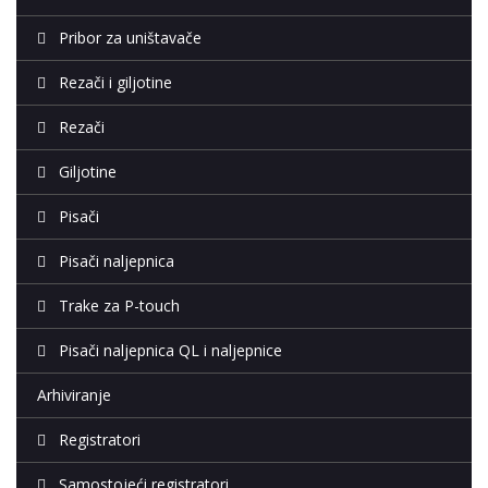
Pribor za uništavače
Rezači i giljotine
Rezači
Giljotine
Pisači
Pisači naljepnica
Trake za P-touch
Pisači naljepnica QL i naljepnice
Arhiviranje
Registratori
Samostojeći registratori