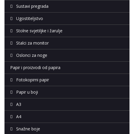
Sustavi pregrada
Ugostiteljstvo
Stolne svjetiljke i žarulje
Stalci za monitor
Oslonci za noge
Papir i proizvodi od papira
Fotokopirni papir
Papir u boji
A3
A4
Snažne boje