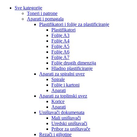
Sve kategorije
Toneri i patrone
Aparati i pomagala
Plastifikatori i folije za plastificiranje
Plastifikatori
Folije A3
Folije A4
Folije A5
Folije A6
Folije A7
Folije drugih dimenzija
Hladno plastificiranje
Aparati za spiralni uvez
Spirale
Folije i kartoni
Aparati
Aparati za toplinski uvez
Korice
Aparati
Uništavači dokumenata
Mali uništavači
Uredski uništavači
Pribor za uništavače
Rezači i giljotine