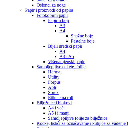
Oslonci za noge
Papir i proizvodi od papira
Fotokopirni papir
Papir u boji
A3
A4
Snažne boje
Pastelne boje
Bijeli uredski papir
A4
A3 i A5
Višenamjenski papir
Samoljepljive etikete, folije
Herma
Utility
Forpus
Apli
Sorex
Etikete na roli
Bilježnice i blokovi
A4 i veći
A5 i i manji
Samoljepiljive folije za bilježnice
Kocke, listići za označavanje i kutijice za vađenje l