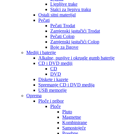
Ljepljive trake
Stalci za ljepivu traku
Ostali sitni materijal
Pečati
Pečati Trodat
Zamjenski jastučići Trodat
Pečati Colop
Zamjenski jastučići Colop
Boje za žigove
Mediji i baterije
Alkalne, punjive i okrugle gumb baterije
CD i DVD mediji
CD
DVD
Diskete i kazete
Spremanje CD i DVD medija
USB memorije
Oprema
Ploče i pribor
Ploče
Pluto
Magnetne
Kombinirane
Samostojeće
Posebne