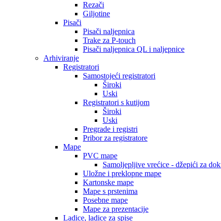
Rezači
Giljotine
Pisači
Pisači naljepnica
Trake za P-touch
Pisači naljepnica QL i naljepnice
Arhiviranje
Registratori
Samostojeći registratori
Široki
Uski
Registratori s kutijom
Široki
Uski
Pregrade i registri
Pribor za registratore
Mape
PVC mape
Samoljepljive vrećice - džepići za do
Uložne i preklopne mape
Kartonske mape
Mape s prstenima
Posebne mape
Mape za prezentacije
Ladice, ladice za spise