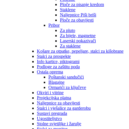
Ploče za pisanje kredom
Staklene
Naljepnice Piši briši
Ploče za obavijesti
Pribor
Za pluto
Za bijele, magnetne
Laserski pokazivači
Za staklene
Košare za otpatke, pepeljare, stalci za kišobrane
Stalci za prospekte
Info kartice, piktogrami
Podloge za zaštitu poda
Ostala oprema
Poštanski sandučići
Blagajne
Ormarići za ključeve
Okviri i vitrine
Projekcijska platna
Naljepnice za obavijesti
Stalci i vješalice za garderobu
Sustavi pregrada
Ugostiteljstvo
Stolne svjetiljke i žarulje
Stalci za monitor