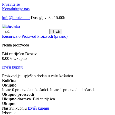
Prijavite se
Kontaktirajte nas
info@biroteka.hr
Dosegljivi 8 - 15.00h
Traži
Košarica
0
Proizvod
Proizvodi
(prazno)
Nema proizvoda
Biti će riješen
Dostava
0,00 €
Ukupno
Izvrši kupnju
Proizvod je uspješno dodan u vašu košaricu
Količina
Ukupno
Imate
0
proizvoda u košarici.
Imate 1 proizvod u košarici.
Ukupno proizvodi
Ukupno dostava
Biti će riješen
Ukupno
Nastavi kupnju
Izvrši kupnju
Izbornik