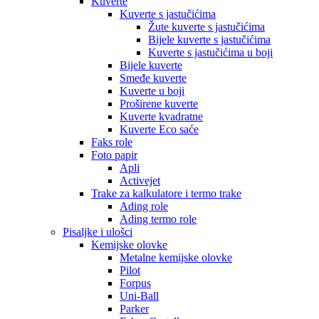
Kuverte
Kuverte s jastučićima
Žute kuverte s jastučićima
Bijele kuverte s jastučićima
Kuverte s jastučićima u boji
Bijele kuverte
Smeđe kuverte
Kuverte u boji
Proširene kuverte
Kuverte kvadratne
Kuverte Eco saće
Faks role
Foto papir
Apli
Activejet
Trake za kalkulatore i termo trake
Ading role
Ading termo role
Pisaljke i ulošci
Kemijske olovke
Metalne kemijske olovke
Pilot
Forpus
Uni-Ball
Parker