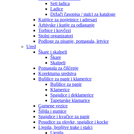
Seti ladica
Ladice
Držači časopisa / stalci za kataloge
Kutijice za posjetnice i adresari
Arhivske i kutije za odlaganje
Torbice i kovčezi
Stolni organizatori
Podloge za pisanje, pomagala, letvice
Ured
Škare i skalpeli
Škare
Skalpeli
Pomagala za čišćenje
Korekturna sredstva
Bušilice za papir i klamerice
Bušilice za papir
Klamerice
Spajalice i deklamerice
Tapetarske klamarice
Gumene vezice
Šiljila i gumice
Spajalice i kvačice za papir
Posudice za olovke, spajalice i kocke
Ljepila, ljepljive trake i stalci
Ljepila