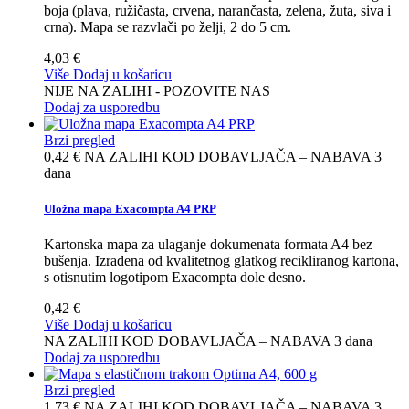
boja (plava, ružičasta, crvena, narančasta, zelena, žuta, siva i
crna). Mapa se razvlači po želji, 2 do 5 cm.
4,03 €
Više
Dodaj u košaricu
NIJE NA ZALIHI - POZOVITE NAS
Dodaj za usporedbu
Brzi pregled
0,42 €
NA ZALIHI KOD DOBAVLJAČA – NABAVA 3
dana
Uložna mapa Exacompta A4 PRP
Kartonska mapa za ulaganje dokumenata formata A4 bez
bušenja. Izrađena od kvalitetnog glatkog recikliranog kartona,
s otisnutim logotipom Exacompta dole desno.
0,42 €
Više
Dodaj u košaricu
NA ZALIHI KOD DOBAVLJAČA – NABAVA 3 dana
Dodaj za usporedbu
Brzi pregled
1,73 €
NA ZALIHI KOD DOBAVLJAČA – NABAVA 3