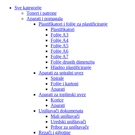
Sve kategorije
Toneri i patrone
Aparati i pomagala
Plastifikatori i folije za plastificiranje
Plastifikatori
Folije A3
Folije A4
Folije A5
Folije A6
Folije A7
Folije drugih dimenzija
Hladno plastificiranje
Aparati za spiralni uvez
Spirale
Folije i kartoni
Aparati
Aparati za toplinski uvez
Korice
Aparati
Uništavači dokumenata
Mali uništavači
Uredski uništavači
Pribor za uništavače
Rezači i giljotine