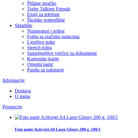
Plišane igračke
Torbe Talking Friends
Etuiji za telefone
Školske potrepštine
Skladište
Numeratori i pribor
Folija sa zračnim jastucima
Ljepljive trake
Stretch folija
Samoljepljive vrećice za dokumente
Kartonske kutije
Omotni papir
Punila za pakiranje
Informacije
Dostava
O nama
Promocije
Foto papir Activejet A4 Laser Glossy 200 g, 100/1