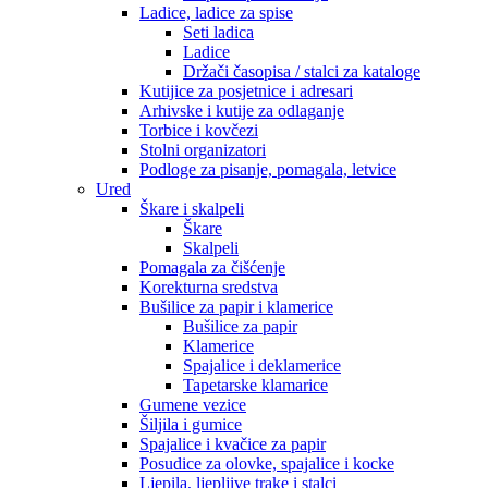
Ladice, ladice za spise
Seti ladica
Ladice
Držači časopisa / stalci za kataloge
Kutijice za posjetnice i adresari
Arhivske i kutije za odlaganje
Torbice i kovčezi
Stolni organizatori
Podloge za pisanje, pomagala, letvice
Ured
Škare i skalpeli
Škare
Skalpeli
Pomagala za čišćenje
Korekturna sredstva
Bušilice za papir i klamerice
Bušilice za papir
Klamerice
Spajalice i deklamerice
Tapetarske klamarice
Gumene vezice
Šiljila i gumice
Spajalice i kvačice za papir
Posudice za olovke, spajalice i kocke
Ljepila, ljepljive trake i stalci