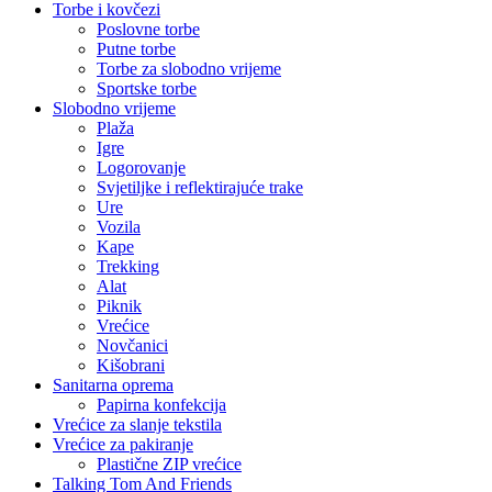
Torbe i kovčezi
Poslovne torbe
Putne torbe
Torbe za slobodno vrijeme
Sportske torbe
Slobodno vrijeme
Plaža
Igre
Logorovanje
Svjetiljke i reflektirajuće trake
Ure
Vozila
Kape
Trekking
Alat
Piknik
Vrećice
Novčanici
Kišobrani
Sanitarna oprema
Papirna konfekcija
Vrećice za slanje tekstila
Vrećice za pakiranje
Plastične ZIP vrećice
Talking Tom And Friends