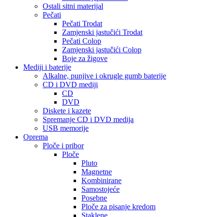
Ostali sitni materijal
Pečati
Pečati Trodat
Zamjenski jastučići Trodat
Pečati Colop
Zamjenski jastučići Colop
Boje za žigove
Mediji i baterije
Alkalne, punjive i okrugle gumb baterije
CD i DVD mediji
CD
DVD
Diskete i kazete
Spremanje CD i DVD medija
USB memorije
Oprema
Ploče i pribor
Ploče
Pluto
Magnetne
Kombinirane
Samostojeće
Posebne
Ploče za pisanje kredom
Staklene