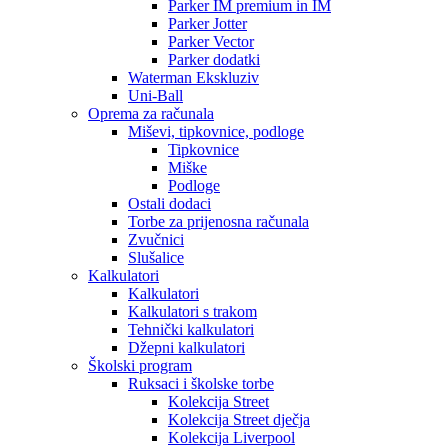
Parker IM premium in IM
Parker Jotter
Parker Vector
Parker dodatki
Waterman Ekskluziv
Uni-Ball
Oprema za računala
Miševi, tipkovnice, podloge
Tipkovnice
Miške
Podloge
Ostali dodaci
Torbe za prijenosna računala
Zvučnici
Slušalice
Kalkulatori
Kalkulatori
Kalkulatori s trakom
Tehnički kalkulatori
Džepni kalkulatori
Školski program
Ruksaci i školske torbe
Kolekcija Street
Kolekcija Street dječja
Kolekcija Liverpool