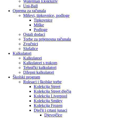
Waterman Ekskluziv
Uni-Ball
Oprema za računala
Miševi, tipkovnice, podloge
Tipkovnice
Miške
Podloge
Ostali dodaci
Torbe za prijenosna računala
Zvučnici
Slušalice
Kalkulatori
Kalkulatori
Kalkulatori s trakom
Tehnički kalkulatori
Džepni kalkulatori
Školski program
Ruksaci i školske torbe
Kolekcija Street
Kolekcija Street dječja
Kolekcija Liverpool
Kolekcija Smiley
Kolekcija Frozen
Dječji i crtani junaci
Djevojčice