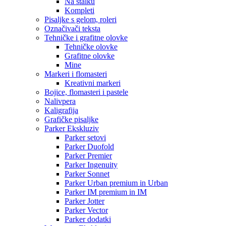
Na stalku
Kompleti
Pisaljke s gelom, roleri
Označivači teksta
Tehničke i grafitne olovke
Tehničke olovke
Grafitne olovke
Mine
Markeri i flomasteri
Kreativni markeri
Bojice, flomasteri i pastele
Nalivpera
Kaligrafija
Grafičke pisaljke
Parker Ekskluziv
Parker setovi
Parker Duofold
Parker Premier
Parker Ingenuity
Parker Sonnet
Parker Urban premium in Urban
Parker IM premium in IM
Parker Jotter
Parker Vector
Parker dodatki