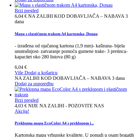
Brzi pregled
6,04 €
NA ZALIHI KOD DOBAVLJAČA – NABAVA 3
dana
Mapa s elastičnom trakom A4 kartonska, Donau
- izrađena od ojačanog kartona (1,9 mm)- kaširana- bijela
unutrašnjost- zatvaranje pomoću gumene trake- 3 pretinca-
kapacitet oko 280 listova (80 g)
6,04 €
Više
Dodaj u košaricu
NA ZALIHI KOD DOBAVLJAČA – NABAVA 3 dana
Dodaj za usporedbu
Brzi pregled
4,03 €
NIJE NA ZALIHI - POZOVITE NAS
Akcija!
Preklopna mapa EcoColor A4 s preklopom i...
Kartonska mapa vrhunske kvalitete. U ponudi u osam bogatih