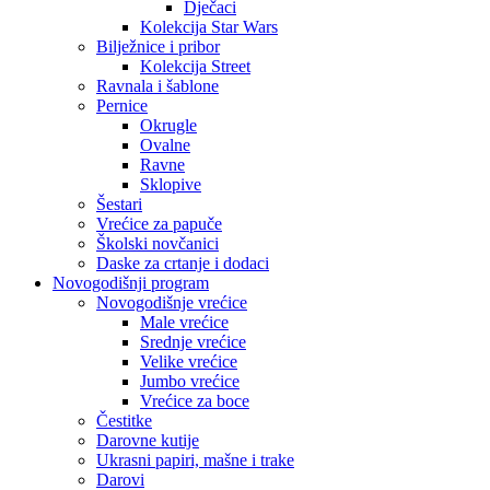
Dječaci
Kolekcija Star Wars
Bilježnice i pribor
Kolekcija Street
Ravnala i šablone
Pernice
Okrugle
Ovalne
Ravne
Sklopive
Šestari
Vrećice za papuče
Školski novčanici
Daske za crtanje i dodaci
Novogodišnji program
Novogodišnje vrećice
Male vrećice
Srednje vrećice
Velike vrećice
Jumbo vrećice
Vrećice za boce
Čestitke
Darovne kutije
Ukrasni papiri, mašne i trake
Darovi