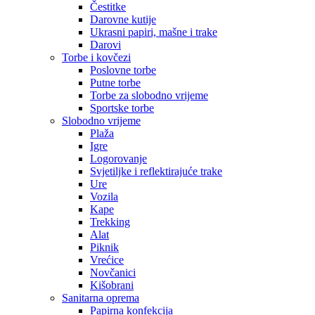
Čestitke
Darovne kutije
Ukrasni papiri, mašne i trake
Darovi
Torbe i kovčezi
Poslovne torbe
Putne torbe
Torbe za slobodno vrijeme
Sportske torbe
Slobodno vrijeme
Plaža
Igre
Logorovanje
Svjetiljke i reflektirajuće trake
Ure
Vozila
Kape
Trekking
Alat
Piknik
Vrećice
Novčanici
Kišobrani
Sanitarna oprema
Papirna konfekcija