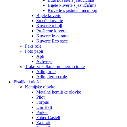
Žute kuverte s jastučićima
Bijele kuverte s jastučićima
Kuverte s jastučićima u boji
Bijele kuverte
Smeđe kuverte
Kuverte u boji
Proširene kuverte
Kuverte kvadratne
Kuverte Eco saće
Faks role
Foto papir
Apli
Activejet
Trake za kalkulatore i termo trake
Ading role
Ading termo role
Pisaljke i ulošci
Kemijske olovke
Metalne kemijske olovke
Pilot
Forpus
Uni-Ball
Parker
Faber-Castell
Za tisak