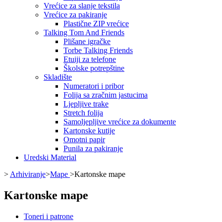
Vrećice za slanje tekstila
Vrećice za pakiranje
Plastične ZIP vrećice
Talking Tom And Friends
Plišane igračke
Torbe Talking Friends
Etuiji za telefone
Školske potrepštine
Skladište
Numeratori i pribor
Folija sa zračnim jastucima
Ljepljive trake
Stretch folija
Samoljepljive vrećice za dokumente
Kartonske kutije
Omotni papir
Punila za pakiranje
Uredski Material
>
Arhiviranje
>
Mape
>
Kartonske mape
Kartonske mape
Toneri i patrone