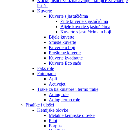
Kocke, listići za označavanje i kutijice za vađenje
listića
Kuverte
Kuverte s jastučićima
Žute kuverte s jastučićima
Bijele kuverte s jastučićima
Kuverte s jastučićima u boji
Bijele kuverte
Smeđe kuverte
Kuverte u boji
Proširene kuverte
Kuverte kvadratne
Kuverte Eco saće
Faks role
Foto papir
Apli
Activejet
Trake za kalkulatore i termo trake
Ading role
Ading termo role
Pisaljke i ulošci
Kemijske olovke
Metalne kemijske olovke
Pilot
Forpus