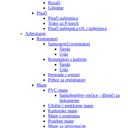
Rezači
Giljotine
Pisači
Pisači naljepnica
Trake za P-touch
Pisači naljepnica QL i naljepnice
Arhiviranje
Registratori
Samostojeći registratori
Široki
Uski
Registratori s kutijom
Široki
Uski
Pregrade i registri
Pribor za registratore
Mape
PVC mape
Samoljepljive vrećice - džepići za
dokumente
Uložne i preklopne mape
Kartonske mape
Mape s prstenima
Posebne mape
Mape za prezentacije