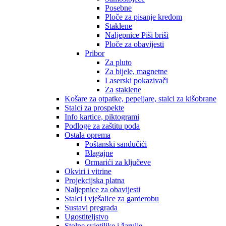
Posebne
Ploče za pisanje kredom
Staklene
Naljepnice Piši briši
Ploče za obavijesti
Pribor
Za pluto
Za bijele, magnetne
Laserski pokazivači
Za staklene
Košare za otpatke, pepeljare, stalci za kišobrane
Stalci za prospekte
Info kartice, piktogrami
Podloge za zaštitu poda
Ostala oprema
Poštanski sandučići
Blagajne
Ormarići za ključeve
Okviri i vitrine
Projekcijska platna
Naljepnice za obavijesti
Stalci i vješalice za garderobu
Sustavi pregrada
Ugostiteljstvo
Stolne svjetiljke i žarulje