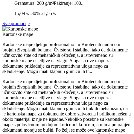
Gramatura: 200 g/m²Pakiranje: 100...
15,09 €
-30%
21,55 €
Sve promocije
Kartonske mape
Kartonske mape djeluju profesionalno i u Biroteci ih nudimo u
brojnih živopisnih bojama. Čvrste su i stabilne, tako da dokumente
učinkovito štite od mehanićkih oštećenja, a istovremeno su
kartonske mape osjetljive na vlago. Stoga su ove mape za
dokumente prikladnije za reprezentativnu ulogu nego za
skladištenje. Mogu imati klapnu i gumicu ili tr...
Kartonske mape djeluju profesionalno i u Biroteci ih nudimo u
brojnih živopisnih bojama. Čvrste su i stabilne, tako da dokumente
učinkovito štite od mehanićkih oštećenja, a istovremeno su
kartonske mape osjetljive na vlago. Stoga su ove mape za
dokumente prikladnije za reprezentativnu ulogu nego za
skladištenje. Mogu imati klapnu i gumicu ili trak ili mehanizam, da
je kartonska mapa za dokumente dobro zatvorena i prilikom nošenja
okolo materijal iz nje ne ispadne.Nekoliko posebne su kartonske
mape s polovičnom prednjom koricom i kopčom, u njima pohranjeni
dokumenti moraju se bušiti. Po želji se može ove kartonske mape