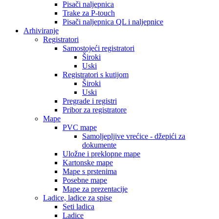
Pisači naljepnica
Trake za P-touch
Pisači naljepnica QL i naljepnice
Arhiviranje
Registratori
Samostojeći registratori
Široki
Uski
Registratori s kutijom
Široki
Uski
Pregrade i registri
Pribor za registratore
Mape
PVC mape
Samoljepljive vrećice - džepići za
dokumente
Uložne i preklopne mape
Kartonske mape
Mape s prstenima
Posebne mape
Mape za prezentacije
Ladice, ladice za spise
Seti ladica
Ladice