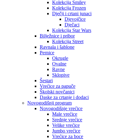
Kolekcija Smiley
Kolekcija Frozen
Dječji i crtani junaci
Djevojčice
Dječaci
Kolekcija Star Wars
Bilježnice i pribor
Kolekcija Street
Ravnala i šablone
Pernice
Okrugle
Ovalne
Ravne
Sklopive
Šestari
Vrećice za papuče
Školski novčanici
Daske za crtanje i dodaci
Novogodišnji program
Novogodišnje vrećice
Male vrećice
Srednje vrećice
Velike vrećice
Jumbo vrećice
Vrećice za boce