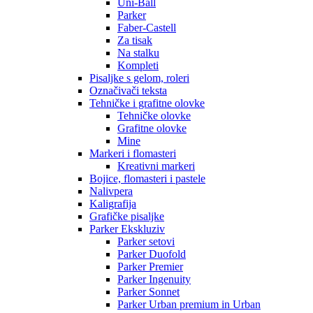
Uni-Ball
Parker
Faber-Castell
Za tisak
Na stalku
Kompleti
Pisaljke s gelom, roleri
Označivači teksta
Tehničke i grafitne olovke
Tehničke olovke
Grafitne olovke
Mine
Markeri i flomasteri
Kreativni markeri
Bojice, flomasteri i pastele
Nalivpera
Kaligrafija
Grafičke pisaljke
Parker Ekskluziv
Parker setovi
Parker Duofold
Parker Premier
Parker Ingenuity
Parker Sonnet
Parker Urban premium in Urban