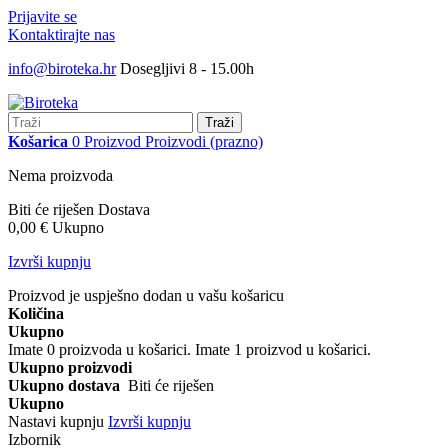
Prijavite se
Kontaktirajte nas
info@biroteka.hr
Dosegljivi 8 - 15.00h
Traži
Košarica
0
Proizvod
Proizvodi
(prazno)
Nema proizvoda
Biti će riješen
Dostava
0,00 €
Ukupno
Izvrši kupnju
Proizvod je uspješno dodan u vašu košaricu
Količina
Ukupno
Imate
0
proizvoda u košarici.
Imate 1 proizvod u košarici.
Ukupno proizvodi
Ukupno dostava
Biti će riješen
Ukupno
Nastavi kupnju
Izvrši kupnju
Izbornik