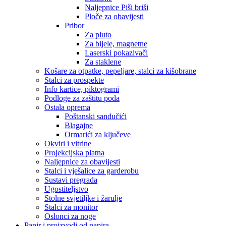
Naljepnice Piši briši
Ploče za obavijesti
Pribor
Za pluto
Za bijele, magnetne
Laserski pokazivači
Za staklene
Košare za otpatke, pepeljare, stalci za kišobrane
Stalci za prospekte
Info kartice, piktogrami
Podloge za zaštitu poda
Ostala oprema
Poštanski sandučići
Blagajne
Ormarići za ključeve
Okviri i vitrine
Projekcijska platna
Naljepnice za obavijesti
Stalci i vješalice za garderobu
Sustavi pregrada
Ugostiteljstvo
Stolne svjetiljke i žarulje
Stalci za monitor
Oslonci za noge
Papir i proizvodi od papira