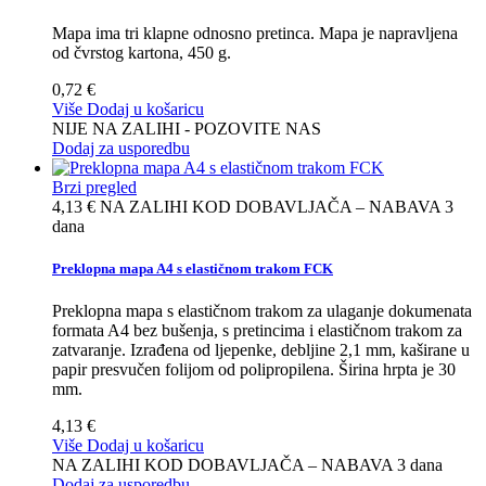
Mapa ima tri klapne odnosno pretinca. Mapa je napravljena
od čvrstog kartona, 450 g.
0,72 €
Više
Dodaj u košaricu
NIJE NA ZALIHI - POZOVITE NAS
Dodaj za usporedbu
Brzi pregled
4,13 €
NA ZALIHI KOD DOBAVLJAČA – NABAVA 3
dana
Preklopna mapa A4 s elastičnom trakom FCK
Preklopna mapa s elastičnom trakom za ulaganje dokumenata
formata A4 bez bušenja, s pretincima i elastičnom trakom za
zatvaranje. Izrađena od ljepenke, debljine 2,1 mm, kaširane u
papir presvučen folijom od polipropilena. Širina hrpta je 30
mm.
4,13 €
Više
Dodaj u košaricu
NA ZALIHI KOD DOBAVLJAČA – NABAVA 3 dana
Dodaj za usporedbu