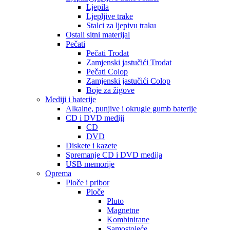
Ljepila
Ljepljive trake
Stalci za ljepivu traku
Ostali sitni materijal
Pečati
Pečati Trodat
Zamjenski jastučići Trodat
Pečati Colop
Zamjenski jastučići Colop
Boje za žigove
Mediji i baterije
Alkalne, punjive i okrugle gumb baterije
CD i DVD mediji
CD
DVD
Diskete i kazete
Spremanje CD i DVD medija
USB memorije
Oprema
Ploče i pribor
Ploče
Pluto
Magnetne
Kombinirane
Samostojeće