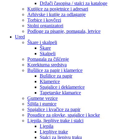
Držači časopisa / stalci za kataloge
Kutijice za posjetnice i adresari
Arhivske i kutije za odlaganje
Torbice i kovčezi
Stolni organizatori
Podloge za pisanje, pomagala, letvice
Ured
Škare i skalpeli
Škare
Skalpeli
Pomagala za čišćenje
Korekturna sredstva
Bušilice za papir i klamerice
Bušilice za papir
Klamerice
Spajalice i deklamerice
Tapetarske klamarice
Gumene vezice
Šiljila i gumice
Spajalice i kvačice za papir
Posudice za olovke, spajalice i kocke
Ljepila, ljepljive trake i stalci
Ljepila
Ljepljive trake
Stalci za ljepivu traku