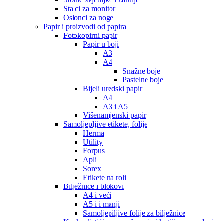
Stalci za monitor
Oslonci za noge
Papir i proizvodi od papira
Fotokopirni papir
Papir u boji
A3
A4
Snažne boje
Pastelne boje
Bijeli uredski papir
A4
A3 i A5
Višenamjenski papir
Samoljepljive etikete, folije
Herma
Utility
Forpus
Apli
Sorex
Etikete na roli
Bilježnice i blokovi
A4 i veći
A5 i i manji
Samoljepiljive folije za bilježnice