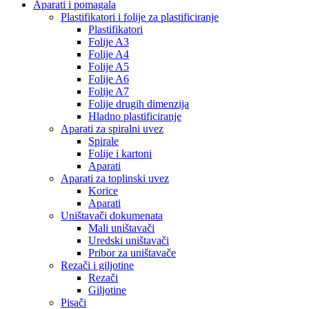
Aparati i pomagala
Plastifikatori i folije za plastificiranje
Plastifikatori
Folije A3
Folije A4
Folije A5
Folije A6
Folije A7
Folije drugih dimenzija
Hladno plastificiranje
Aparati za spiralni uvez
Spirale
Folije i kartoni
Aparati
Aparati za toplinski uvez
Korice
Aparati
Uništavači dokumenata
Mali uništavači
Uredski uništavači
Pribor za uništavače
Rezači i giljotine
Rezači
Giljotine
Pisači