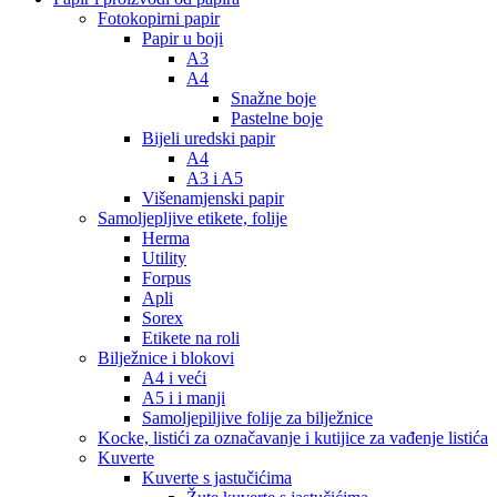
Fotokopirni papir
Papir u boji
A3
A4
Snažne boje
Pastelne boje
Bijeli uredski papir
A4
A3 i A5
Višenamjenski papir
Samoljepljive etikete, folije
Herma
Utility
Forpus
Apli
Sorex
Etikete na roli
Bilježnice i blokovi
A4 i veći
A5 i i manji
Samoljepiljive folije za bilježnice
Kocke, listići za označavanje i kutijice za vađenje listića
Kuverte
Kuverte s jastučićima