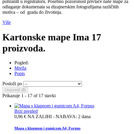
pohraniti u registratoru. Posebno pozoronost privlače naše mape za
odlaganje dokumenata sa dizajnerskim fotografijama različitih
motiva – od
grada do životinja.
Više
Kartonske mape
Ima 17
proizvoda.
Pogled:
Mreža
Popis
Posloži po
Usporedi (
0
)
Prikazuje 1 - 17 of 17 stavki
Brzi pregled
0,96 €
NA ZALIHI - NABAVA: 2 dana
Mapa s klapnom i gumicom A4, Forpus