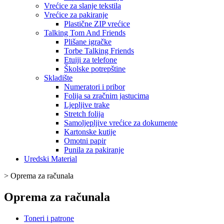
Vrećice za slanje tekstila
Vrećice za pakiranje
Plastične ZIP vrećice
Talking Tom And Friends
Plišane igračke
Torbe Talking Friends
Etuiji za telefone
Školske potrepštine
Skladište
Numeratori i pribor
Folija sa zračnim jastucima
Ljepljive trake
Stretch folija
Samoljepljive vrećice za dokumente
Kartonske kutije
Omotni papir
Punila za pakiranje
Uredski Material
>
Oprema za računala
Oprema za računala
Toneri i patrone