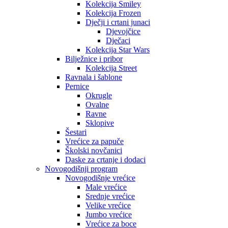
Kolekcija Smiley
Kolekcija Frozen
Dječji i crtani junaci
Djevojčice
Dječaci
Kolekcija Star Wars
Bilježnice i pribor
Kolekcija Street
Ravnala i šablone
Pernice
Okrugle
Ovalne
Ravne
Sklopive
Šestari
Vrećice za papuče
Školski novčanici
Daske za crtanje i dodaci
Novogodišnji program
Novogodišnje vrećice
Male vrećice
Srednje vrećice
Velike vrećice
Jumbo vrećice
Vrećice za boce