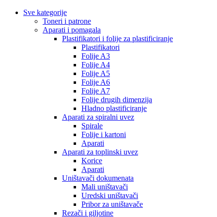
Sve kategorije
Toneri i patrone
Aparati i pomagala
Plastifikatori i folije za plastificiranje
Plastifikatori
Folije A3
Folije A4
Folije A5
Folije A6
Folije A7
Folije drugih dimenzija
Hladno plastificiranje
Aparati za spiralni uvez
Spirale
Folije i kartoni
Aparati
Aparati za toplinski uvez
Korice
Aparati
Uništavači dokumenata
Mali uništavači
Uredski uništavači
Pribor za uništavače
Rezači i giljotine