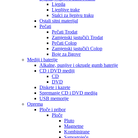
Ljepila
Ljepljive trake
Stalci za ljepivu traku
Ostali sitni materijal
Pečati
Pečati Trodat
Zamjenski jastučići Trodat
Pečati Colop
Zamjenski jastučići Colop
Boje za žigove
Mediji i baterije
Alkalne, punjive i okrugle gumb baterije
CD i DVD mediji
CD
DVD
Diskete i kazete
Spremanje CD i DVD medija
USB memorije
Oprema
Ploče i pribor
Ploče
Pluto
Magnetne
Kombinirane
Samostojeće