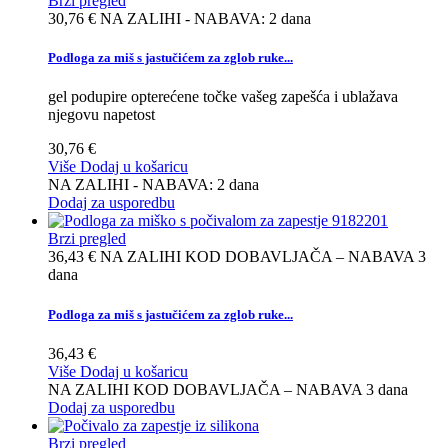
Brzi pregled
30,76 €
NA ZALIHI - NABAVA: 2 dana
Podloga za miš s jastučićem za zglob ruke...
gel podupire opterećene točke vašeg zapešća i ublažava
njegovu napetost
30,76 €
Više
Dodaj u košaricu
NA ZALIHI - NABAVA: 2 dana
Dodaj za usporedbu
Brzi pregled
36,43 €
NA ZALIHI KOD DOBAVLJAČA – NABAVA 3
dana
Podloga za miš s jastučićem za zglob ruke...
36,43 €
Više
Dodaj u košaricu
NA ZALIHI KOD DOBAVLJAČA – NABAVA 3 dana
Dodaj za usporedbu
Brzi pregled