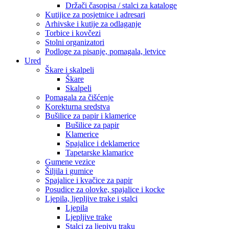
Držači časopisa / stalci za kataloge
Kutijice za posjetnice i adresari
Arhivske i kutije za odlaganje
Torbice i kovčezi
Stolni organizatori
Podloge za pisanje, pomagala, letvice
Ured
Škare i skalpeli
Škare
Skalpeli
Pomagala za čišćenje
Korekturna sredstva
Bušilice za papir i klamerice
Bušilice za papir
Klamerice
Spajalice i deklamerice
Tapetarske klamarice
Gumene vezice
Šiljila i gumice
Spajalice i kvačice za papir
Posudice za olovke, spajalice i kocke
Ljepila, ljepljive trake i stalci
Ljepila
Ljepljive trake
Stalci za ljepivu traku