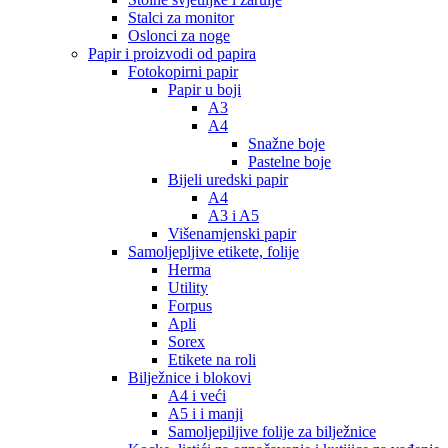
Stalci za monitor
Oslonci za noge
Papir i proizvodi od papira
Fotokopirni papir
Papir u boji
A3
A4
Snažne boje
Pastelne boje
Bijeli uredski papir
A4
A3 i A5
Višenamjenski papir
Samoljepljive etikete, folije
Herma
Utility
Forpus
Apli
Sorex
Etikete na roli
Bilježnice i blokovi
A4 i veći
A5 i i manji
Samoljepiljive folije za bilježnice