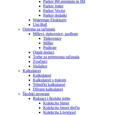
Parker IM premium in IM
Parker Jotter
Parker Vector
Parker dodatki
Waterman Ekskluziv
Uni-Ball
Oprema za računala
Miševi, tipkovnice, podloge
Tipkovnice
Miške
Podloge
Ostali dodaci
Torbe za prijenosna računala
Zvučnici
Slušalice
Kalkulatori
Kalkulatori
Kalkulatori s trakom
Tehnički kalkulatori
Džepni kalkulatori
Školski program
Ruksaci i školske torbe
Kolekcija Street
Kolekcija Street dječja
Kolekcija Liverpool