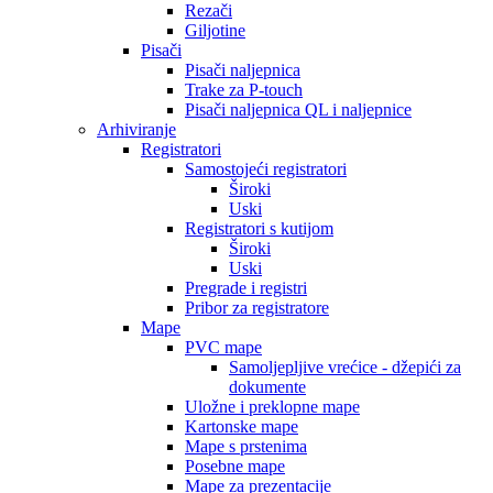
Rezači
Giljotine
Pisači
Pisači naljepnica
Trake za P-touch
Pisači naljepnica QL i naljepnice
Arhiviranje
Registratori
Samostojeći registratori
Široki
Uski
Registratori s kutijom
Široki
Uski
Pregrade i registri
Pribor za registratore
Mape
PVC mape
Samoljepljive vrećice - džepići za
dokumente
Uložne i preklopne mape
Kartonske mape
Mape s prstenima
Posebne mape
Mape za prezentacije