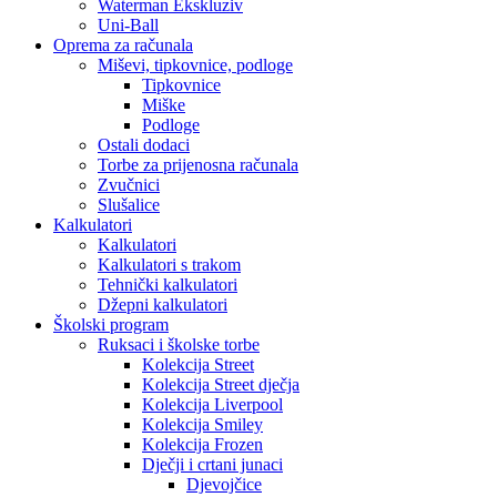
Waterman Ekskluziv
Uni-Ball
Oprema za računala
Miševi, tipkovnice, podloge
Tipkovnice
Miške
Podloge
Ostali dodaci
Torbe za prijenosna računala
Zvučnici
Slušalice
Kalkulatori
Kalkulatori
Kalkulatori s trakom
Tehnički kalkulatori
Džepni kalkulatori
Školski program
Ruksaci i školske torbe
Kolekcija Street
Kolekcija Street dječja
Kolekcija Liverpool
Kolekcija Smiley
Kolekcija Frozen
Dječji i crtani junaci
Djevojčice