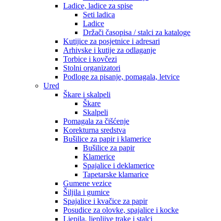
Ladice, ladice za spise
Seti ladica
Ladice
Držači časopisa / stalci za kataloge
Kutijice za posjetnice i adresari
Arhivske i kutije za odlaganje
Torbice i kovčezi
Stolni organizatori
Podloge za pisanje, pomagala, letvice
Ured
Škare i skalpeli
Škare
Skalpeli
Pomagala za čišćenje
Korekturna sredstva
Bušilice za papir i klamerice
Bušilice za papir
Klamerice
Spajalice i deklamerice
Tapetarske klamarice
Gumene vezice
Šiljila i gumice
Spajalice i kvačice za papir
Posudice za olovke, spajalice i kocke
Ljepila, ljepljive trake i stalci