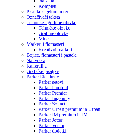
Na stalku
Kompleti
Pisaljke s gelom, roleri
Označivači teksta
Tehničke i grafitne olovke
Tehničke olovke
Grafitne olovke
Mine
Markeri i flomasteri
Kreativni markeri
Bojice, flomasteri i pastele
Nalivpera
Kaligrafija
Grafičke pisaljke
Parker Ekskluziv
Parker setovi
Parker Duofold
Parker Premier
Parker Ingenuity
Parker Sonnet
Parker Urban premium in Urban
Parker IM premium in IM
Parker Jotter
Parker Vector
Parker dodatki