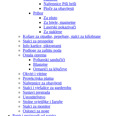
Naljepnice Piši briši
Ploče za obavijesti
Pribor
Za pluto
Za bijele, magnetne
Laserski pokazivači
Za staklene
Košare za otpatke, pepeljare, stalci za kišobrane
Stalci za prospekte
Info kartice, piktogrami
Podloge za zaštitu poda
Ostala oprema
Poštanski sandučići
Blagajne
Ormarići za ključeve
Okviri i vitrine
Projekcijska platna
Naljepnice za obavijesti
Stalci i vješalice za garderobu
Sustavi pregrada
Ugostiteljstvo
Stolne svjetiljke i žarulje
Stalci za monitor
Oslonci za noge
Papir i proizvodi od papira