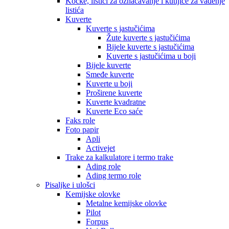
Kocke, listići za označavanje i kutijice za vađenje
listića
Kuverte
Kuverte s jastučićima
Žute kuverte s jastučićima
Bijele kuverte s jastučićima
Kuverte s jastučićima u boji
Bijele kuverte
Smeđe kuverte
Kuverte u boji
Proširene kuverte
Kuverte kvadratne
Kuverte Eco saće
Faks role
Foto papir
Apli
Activejet
Trake za kalkulatore i termo trake
Ading role
Ading termo role
Pisaljke i ulošci
Kemijske olovke
Metalne kemijske olovke
Pilot
Forpus