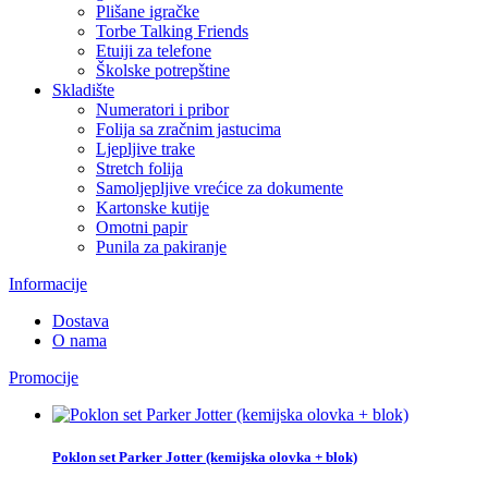
Plišane igračke
Torbe Talking Friends
Etuiji za telefone
Školske potrepštine
Skladište
Numeratori i pribor
Folija sa zračnim jastucima
Ljepljive trake
Stretch folija
Samoljepljive vrećice za dokumente
Kartonske kutije
Omotni papir
Punila za pakiranje
Informacije
Dostava
O nama
Promocije
Poklon set Parker Jotter (kemijska olovka + blok)