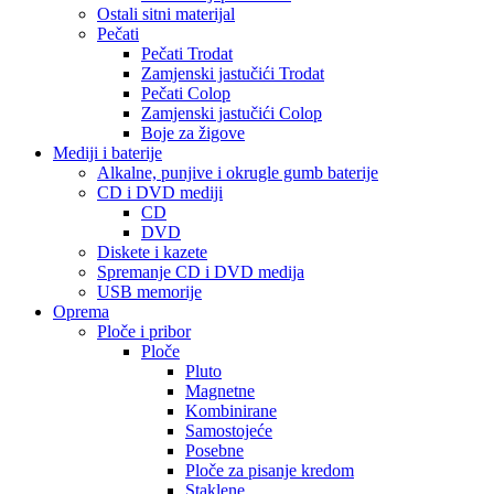
Ostali sitni materijal
Pečati
Pečati Trodat
Zamjenski jastučići Trodat
Pečati Colop
Zamjenski jastučići Colop
Boje za žigove
Mediji i baterije
Alkalne, punjive i okrugle gumb baterije
CD i DVD mediji
CD
DVD
Diskete i kazete
Spremanje CD i DVD medija
USB memorije
Oprema
Ploče i pribor
Ploče
Pluto
Magnetne
Kombinirane
Samostojeće
Posebne
Ploče za pisanje kredom
Staklene