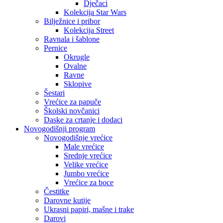
Dječaci
Kolekcija Star Wars
Bilježnice i pribor
Kolekcija Street
Ravnala i šablone
Pernice
Okrugle
Ovalne
Ravne
Sklopive
Šestari
Vrećice za papuče
Školski novčanici
Daske za crtanje i dodaci
Novogodišnji program
Novogodišnje vrećice
Male vrećice
Srednje vrećice
Velike vrećice
Jumbo vrećice
Vrećice za boce
Čestitke
Darovne kutije
Ukrasni papiri, mašne i trake
Darovi