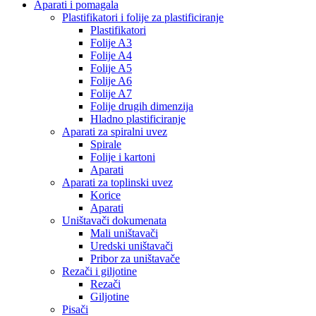
Aparati i pomagala
Plastifikatori i folije za plastificiranje
Plastifikatori
Folije A3
Folije A4
Folije A5
Folije A6
Folije A7
Folije drugih dimenzija
Hladno plastificiranje
Aparati za spiralni uvez
Spirale
Folije i kartoni
Aparati
Aparati za toplinski uvez
Korice
Aparati
Uništavači dokumenata
Mali uništavači
Uredski uništavači
Pribor za uništavače
Rezači i giljotine
Rezači
Giljotine
Pisači