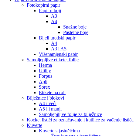
Fotokopirni papir
Papir u boji
A3
A4
Snažne boje
Pastelne boje
Bijeli uredski papir
A4
A3 i A5
Višenamjenski papir
Samoljepljive etikete, folije
Herma
Utility
Forpus
Apli
Sorex
Etikete na roli
Bilježnice i blokovi
A4 i veći
A5 i i manji
Samoljepiljive folije za bilježnice
Kocke, listići za označavanje i kutijice za vađenje listića
Kuverte
Kuverte s jastučićima