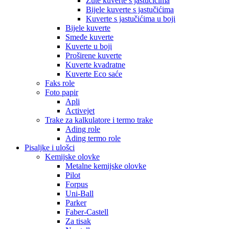
Žute kuverte s jastučićima
Bijele kuverte s jastučićima
Kuverte s jastučićima u boji
Bijele kuverte
Smeđe kuverte
Kuverte u boji
Proširene kuverte
Kuverte kvadratne
Kuverte Eco saće
Faks role
Foto papir
Apli
Activejet
Trake za kalkulatore i termo trake
Ading role
Ading termo role
Pisaljke i ulošci
Kemijske olovke
Metalne kemijske olovke
Pilot
Forpus
Uni-Ball
Parker
Faber-Castell
Za tisak