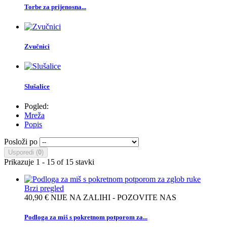
Torbe za prijenosna...
Zvučnici
Slušalice
Pogled:
Mreža
Popis
Posloži po
Usporedi (
0
)
Prikazuje 1 - 15 of 15 stavki
Brzi pregled
40,90 €
NIJE NA ZALIHI - POZOVITE NAS
Podloga za miš s pokretnom potporom za...