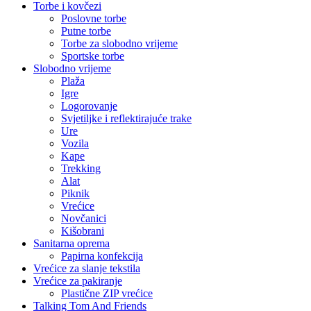
Torbe i kovčezi
Poslovne torbe
Putne torbe
Torbe za slobodno vrijeme
Sportske torbe
Slobodno vrijeme
Plaža
Igre
Logorovanje
Svjetiljke i reflektirajuće trake
Ure
Vozila
Kape
Trekking
Alat
Piknik
Vrećice
Novčanici
Kišobrani
Sanitarna oprema
Papirna konfekcija
Vrećice za slanje tekstila
Vrećice za pakiranje
Plastične ZIP vrećice
Talking Tom And Friends