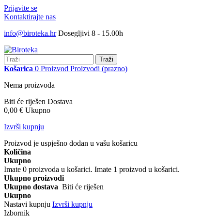
Prijavite se
Kontaktirajte nas
info@biroteka.hr
Dosegljivi 8 - 15.00h
Traži
Košarica
0
Proizvod
Proizvodi
(prazno)
Nema proizvoda
Biti će riješen
Dostava
0,00 €
Ukupno
Izvrši kupnju
Proizvod je uspješno dodan u vašu košaricu
Količina
Ukupno
Imate
0
proizvoda u košarici.
Imate 1 proizvod u košarici.
Ukupno proizvodi
Ukupno dostava
Biti će riješen
Ukupno
Nastavi kupnju
Izvrši kupnju
Izbornik