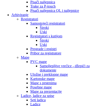
Pisači naljepnica
Trake za P-touch
Pisači naljepnica QL i naljepnice
Arhiviranje
Registratori
Samostojeći registratori
Široki
Uski
Registratori s kutijom
Široki
Uski
Pregrade i registri
Pribor za registratore
Mape
PVC mape
Samoljepljive vrećice - džepići za
dokumente
Uložne i preklopne mape
Kartonske mape
Mape s prstenima
Posebne mape
Mape za prezentacije
Ladice, ladice za spise
Seti ladica
Ladice