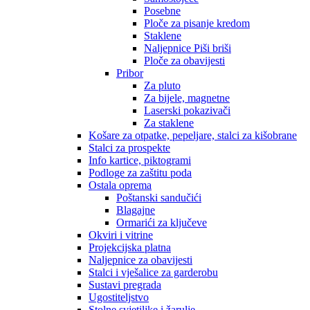
Posebne
Ploče za pisanje kredom
Staklene
Naljepnice Piši briši
Ploče za obavijesti
Pribor
Za pluto
Za bijele, magnetne
Laserski pokazivači
Za staklene
Košare za otpatke, pepeljare, stalci za kišobrane
Stalci za prospekte
Info kartice, piktogrami
Podloge za zaštitu poda
Ostala oprema
Poštanski sandučići
Blagajne
Ormarići za ključeve
Okviri i vitrine
Projekcijska platna
Naljepnice za obavijesti
Stalci i vješalice za garderobu
Sustavi pregrada
Ugostiteljstvo
Stolne svjetiljke i žarulje