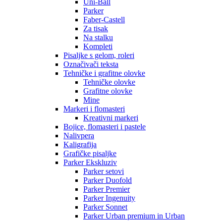
Uni-Ball
Parker
Faber-Castell
Za tisak
Na stalku
Kompleti
Pisaljke s gelom, roleri
Označivači teksta
Tehničke i grafitne olovke
Tehničke olovke
Grafitne olovke
Mine
Markeri i flomasteri
Kreativni markeri
Bojice, flomasteri i pastele
Nalivpera
Kaligrafija
Grafičke pisaljke
Parker Ekskluziv
Parker setovi
Parker Duofold
Parker Premier
Parker Ingenuity
Parker Sonnet
Parker Urban premium in Urban