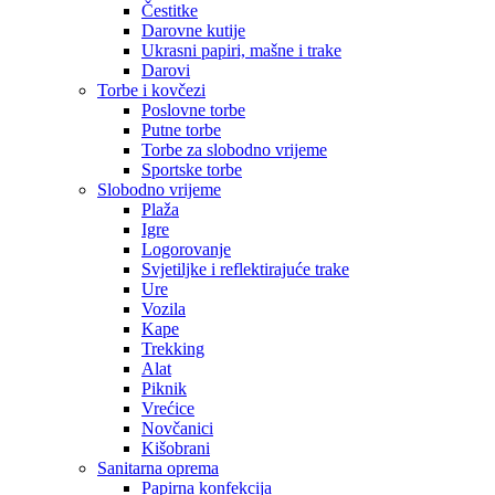
Čestitke
Darovne kutije
Ukrasni papiri, mašne i trake
Darovi
Torbe i kovčezi
Poslovne torbe
Putne torbe
Torbe za slobodno vrijeme
Sportske torbe
Slobodno vrijeme
Plaža
Igre
Logorovanje
Svjetiljke i reflektirajuće trake
Ure
Vozila
Kape
Trekking
Alat
Piknik
Vrećice
Novčanici
Kišobrani
Sanitarna oprema
Papirna konfekcija