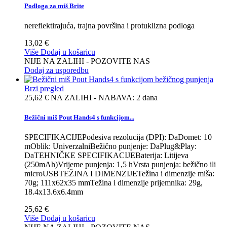
Podloga za miš Brite
nereflektirajuća, trajna površina i protuklizna podloga
13,02 €
Više
Dodaj u košaricu
NIJE NA ZALIHI - POZOVITE NAS
Dodaj za usporedbu
Brzi pregled
25,62 €
NA ZALIHI - NABAVA: 2 dana
Bežični miš Pout Hands4 s funkcijom...
SPECIFIKACIJEPodesiva rezolucija (DPI): DaDomet: 10
mOblik: UniverzalniBežično punjenje: DaPlug&Play:
DaTEHNIČKE SPECIFIKACIJEBaterija: Litijeva
(250mAh)Vrijeme punjenja: 1,5 hVrsta punjenja: bežično ili
microUSBTEŽINA I DIMENZIJETežina i dimenzije miša:
70g; 111x62x35 mmTežina i dimenzije prijemnika: 29g,
18.4x13.6x6.4mm
25,62 €
Više
Dodaj u košaricu