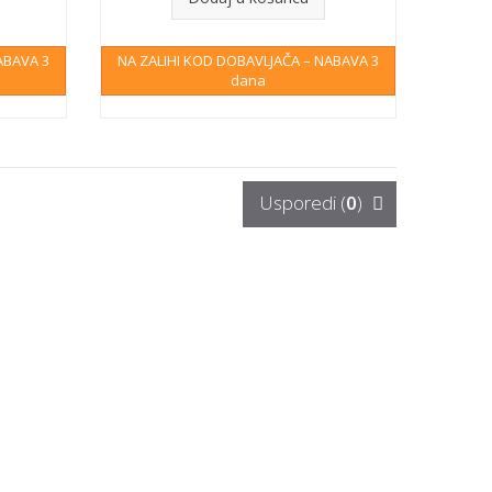
ABAVA 3
NA ZALIHI KOD DOBAVLJAČA – NABAVA 3
dana
Usporedi (
0
)