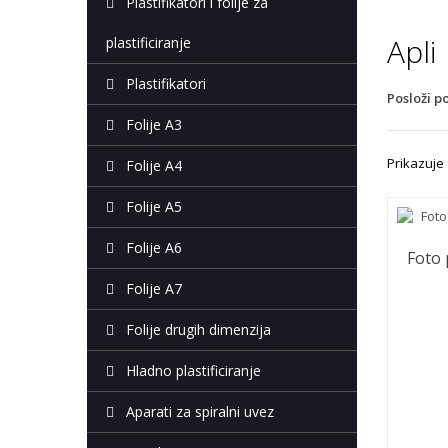
Plastifikatori i folije za
Apli
plastificiranje
Plastifikatori
Posloži p
Folije A3
Prikazuje 1
Folije A4
Folije A5
Folije A6
Foto 
Folije A7
Folije drugih dimenzija
Hladno plastificiranje
Aparati za spiralni uvez