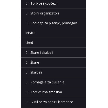
Torbice i kovčezi
Stolni organizatori
Podloge za pisanje, pomagala,
letvice
Ured
Škare i skalpeli
Škare
Skalpeli
Pomagala za čišćenje
Korekturna sredstva
Bušilice za papir i klamerice