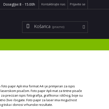
Dosegljivi 8 - 15.00h
Kontaktirajte nas
Prijavite se
Košarica
(prazno)
i
 foto papir Apli ima format A4 i je primjeran za ispis
li laserskom pisačom. Foto papir Apli mat za tintne pisače
 za precizan ispis fotografija, grafikona i sličnog, boje su
tno žive i bogate. Foto papir za laser ima mogućnost
g tiska i donosi vrhunske rezultate.