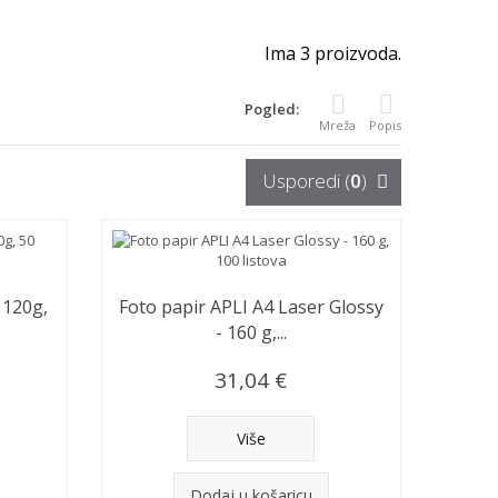
Ima 3 proizvoda.
Pogled:
Mreža
Popis
Usporedi (
0
)
 120g,
Foto papir APLI A4 Laser Glossy
- 160 g,...
31,04 €
Više
Dodaj u košaricu