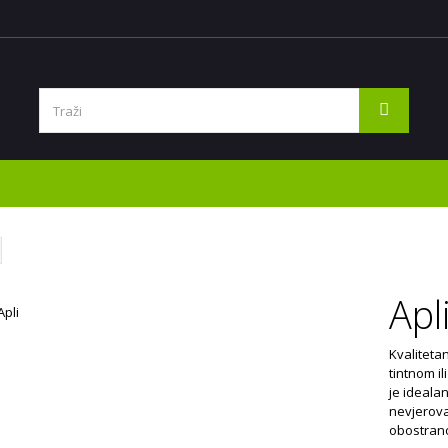
Apl
Kvalitetan
tintnom i
je idealan
nevjerova
obostrano