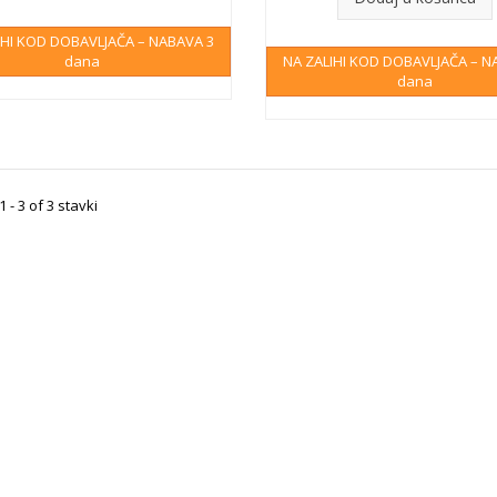
IHI KOD DOBAVLJAČA – NABAVA 3
dana
NA ZALIHI KOD DOBAVLJAČA – N
dana
 - 3 of 3 stavki