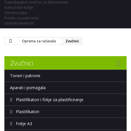
Samoljepljive vrećice za dokumente
Kartonske kutije
Omotni papir
Punila za pakiranje
Uredski Material
Oprema za računala
Zvučnici
Zvučnici
Toneri i patrone
Aparati i pomagala
Plastifikatori i folije za plastificiranje
Plastifikatori
Folije A3