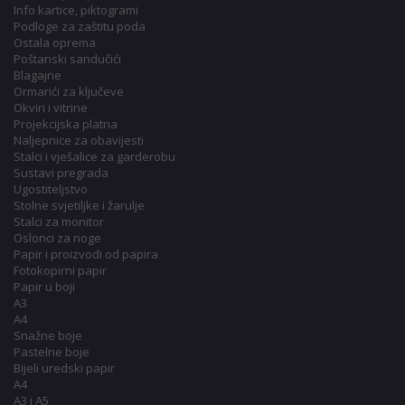
Info kartice, piktogrami
Podloge za zaštitu poda
Ostala oprema
Poštanski sandučići
Blagajne
Ormarići za ključeve
Okviri i vitrine
Projekcijska platna
Naljepnice za obavijesti
Stalci i vješalice za garderobu
Sustavi pregrada
Ugostiteljstvo
Stolne svjetiljke i žarulje
Stalci za monitor
Oslonci za noge
Papir i proizvodi od papira
Fotokopirni papir
Papir u boji
A3
A4
Snažne boje
Pastelne boje
Bijeli uredski papir
A4
A3 i A5