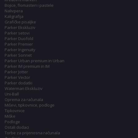
Bojice, flomasteri i pastele
Nalivpera
Kaligrafija
Grafičke pisaljke
Parker Ekskluziv
Parker setovi
Parker Duofold
Parker Premier
Parker Ingenuity
Parker Sonnet
Parker Urban premium in Urban
Parker IM premium in IM
Parker Jotter
Parker Vector
Parker dodatki
Waterman Ekskluziv
Uni-Ball
Oprema za računala
Miševi, tipkovnice, podloge
Tipkovnice
Miške
Podloge
Ostali dodaci
Torbe za prijenosna računala