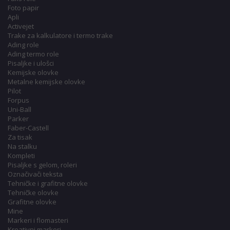
Foto papir
Apli
Activejet
Trake za kalkulatore i termo trake
Ading role
Ading termo role
Pisaljke i ulošci
Kemijske olovke
Metalne kemijske olovke
Pilot
Forpus
Uni-Ball
Parker
Faber-Castell
Za tisak
Na stalku
Kompleti
Pisaljke s gelom, roleri
Označivači teksta
Tehničke i grafitne olovke
Tehničke olovke
Grafitne olovke
Mine
Markeri i flomasteri
Kreativni markeri