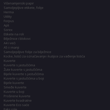
Višenamjenski papir
Samoljepljive etikete, folije
Herma
Utility
Forpus
Apli
Sorex
Etikete na roli
Bilježnice i blokovi
A4 i veći
A5 i i manji
Samoljepiljive folije za bilježnice
Kocke, listići za označavanje i kutijice za vađenje listića
Kuverte
Kuverte s jastučićima
Žute kuverte s jastučićima
Bijele kuverte s jastučićima
Kuverte s jastučićima u boji
Bijele kuverte
Smeđe kuverte
Kuverte u boji
Proširene kuverte
Kuverte kvadratne
Kuverte Eco saće
Faks role