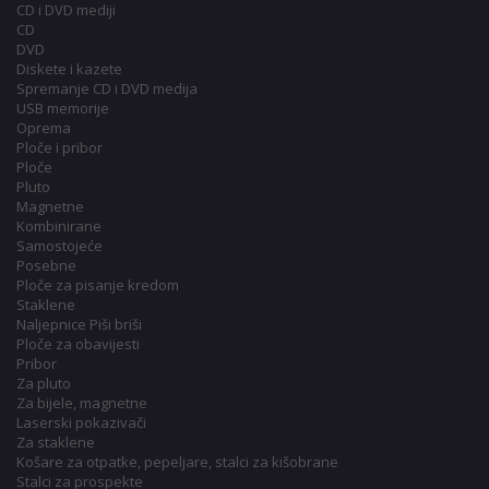
CD i DVD mediji
CD
DVD
Diskete i kazete
Spremanje CD i DVD medija
USB memorije
Oprema
Ploče i pribor
Ploče
Pluto
Magnetne
Kombinirane
Samostojeće
Posebne
Ploče za pisanje kredom
Staklene
Naljepnice Piši briši
Ploče za obavijesti
Pribor
Za pluto
Za bijele, magnetne
Laserski pokazivači
Za staklene
Košare za otpatke, pepeljare, stalci za kišobrane
Stalci za prospekte