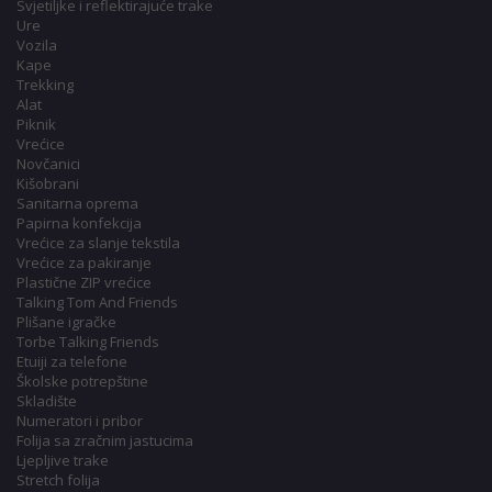
Svjetiljke i reflektirajuće trake
Ure
Vozila
Kape
Trekking
Alat
Piknik
Vrećice
Novčanici
Kišobrani
Sanitarna oprema
Papirna konfekcija
Vrećice za slanje tekstila
Vrećice za pakiranje
Plastične ZIP vrećice
Talking Tom And Friends
Plišane igračke
Torbe Talking Friends
Etuiji za telefone
Školske potrepštine
Skladište
Numeratori i pribor
Folija sa zračnim jastucima
Ljepljive trake
Stretch folija