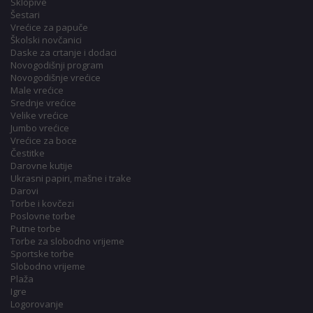
Sklopive
Šestari
Vrećice za papuče
Školski novčanici
Daske za crtanje i dodaci
Novogodišnji program
Novogodišnje vrećice
Male vrećice
Srednje vrećice
Velike vrećice
Jumbo vrećice
Vrećice za boce
Čestitke
Darovne kutije
Ukrasni papiri, mašne i trake
Darovi
Torbe i kovčezi
Poslovne torbe
Putne torbe
Torbe za slobodno vrijeme
Sportske torbe
Slobodno vrijeme
Plaža
Igre
Logorovanje