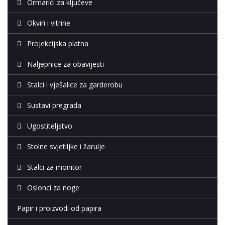
Ormarići za ključeve
Okviri i vitrine
Projekcijska platna
Naljepnice za obavijesti
Stalci i vješalice za garderobu
Sustavi pregrada
Ugostiteljstvo
Stolne svjetiljke i žarulje
Stalci za monitor
Oslonci za noge
Papir i proizvodi od papira