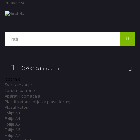
Prijavite se
Košarica
(prazno)
Izbornik
Sve kategorije
Toneri i patrone
Aparati i pomagala
Plastifikatori i folije za plastificiranje
Plastifikatori
Folije A3
Folije A4
Folije A5
Folije A6
Folije A7