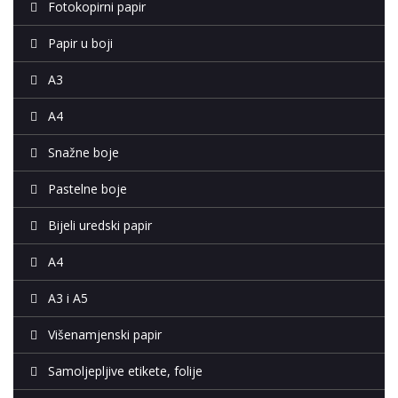
Fotokopirni papir
Papir u boji
A3
A4
Snažne boje
Pastelne boje
Bijeli uredski papir
A4
A3 i A5
Višenamjenski papir
Samoljepljive etikete, folije