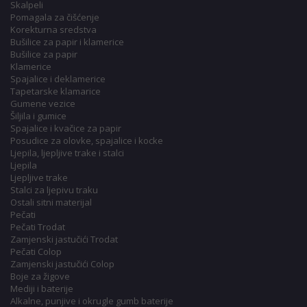
Skalpeli
Pomagala za čišćenje
Korekturna sredstva
Bušilice za papir i klamerice
Bušilice za papir
Klamerice
Spajalice i deklamerice
Tapetarske klamarice
Gumene vezice
Šiljila i gumice
Spajalice i kvačice za papir
Posudice za olovke, spajalice i kocke
Ljepila, ljepljive trake i stalci
Ljepila
Ljepljive trake
Stalci za ljepivu traku
Ostali sitni materijal
Pečati
Pečati Trodat
Zamjenski jastučići Trodat
Pečati Colop
Zamjenski jastučići Colop
Boje za žigove
Mediji i baterije
Alkalne, punjive i okrugle gumb baterije