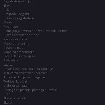
Registratori s kutijom
Široki
Uski
Pregrade i registri
Pribor za registratore
Mape
PVC mape
Samoljepljive vrećice - džepići za dokumente
Uložne i preklopne mape
Kartonske mape
Mape s prstenima
Posebne mape
Mape za prezentacije
Ladice, ladice za spise
Seti ladica
Ladice
Držači časopisa / stalci za kataloge
Kutijice za posjetnice i adresari
Arhivske i kutije za odlaganje
Torbice i kovčezi
Stolni organizatori
Podloge za pisanje, pomagala, letvice
Ured
Škare i skalpeli
Škare