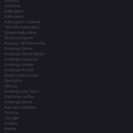
Zvučnici
Slušalice
Kalkulatori
Kalkulatori
Kalkulatori s trakom
Tehnički kalkulatori
Džepni kalkulatori
Školski program
Ruksaci i školske torbe
Kolekcija Street
Kolekcija Street dječja
Kolekcija Liverpool
Kolekcija Smiley
Kolekcija Frozen
Dječji i crtani junaci
Djevojčice
Dječaci
Kolekcija Star Wars
Bilježnice i pribor
Kolekcija Street
Ravnala i šablone
Pernice
Okrugle
Ovalne
Ravne