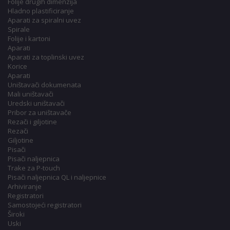
Folije drugih dimenzija
Hladno plastificiranje
Aparati za spiralni uvez
Spirale
Folije i kartoni
Aparati
Aparati za toplinski uvez
Korice
Aparati
Uništavači dokumenata
Mali uništavači
Uredski uništavači
Pribor za uništavače
Rezači i giljotine
Rezači
Giljotine
Pisači
Pisači naljepnica
Trake za P-touch
Pisači naljepnica QL i naljepnice
Arhiviranje
Registratori
Samostojeći registratori
Široki
Uski