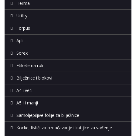
Herma
Utility
Forpus
Apli
Sorex
Etikete na roli
Bilježnice i blokovi
A4 i veći
A5 i i manji
Samoljepiljive folije za bilježnice
Kocke, listići za označavanje i kutijice za vađenje