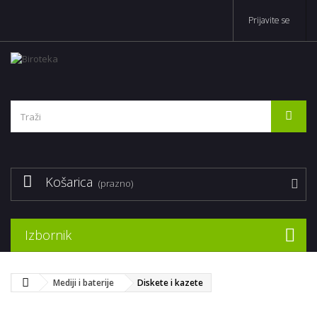
Prijavite se
Košarica
(prazno)
Izbornik
Mediji i baterije
Diskete i kazete