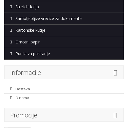
Stretch folija
Samoljepljive vrećice za dokumente
Kartonske kutije
Omotni papir
Punila za pakiranje
Informacije
Dostava
O nama
Promocije