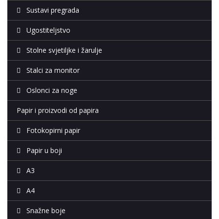
Sustavi pregrada
Ugostiteljstvo
Stolne svjetiljke i žarulje
Stalci za monitor
Oslonci za noge
Papir i proizvodi od papira
Fotokopirni papir
Papir u boji
A3
A4
Snažne boje