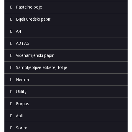
Pastelne boje
Bijeli uredski papir
A4
A3 i A5
Višenamjenski papir
Samoljepljive etikete, folije
Herma
Utility
Forpus
Apli
Sorex