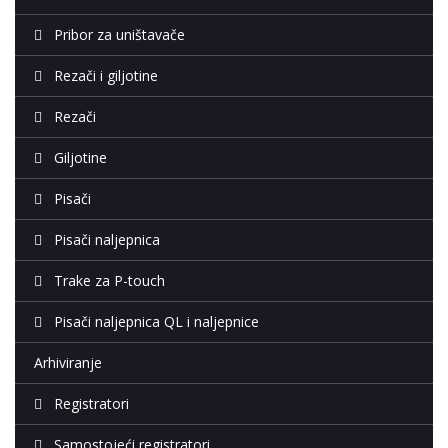
Pribor za uništavače
Rezači i giljotine
Rezači
Giljotine
Pisači
Pisači naljepnica
Trake za P-touch
Pisači naljepnica QL i naljepnice
Arhiviranje
Registratori
Samostojeći registratori