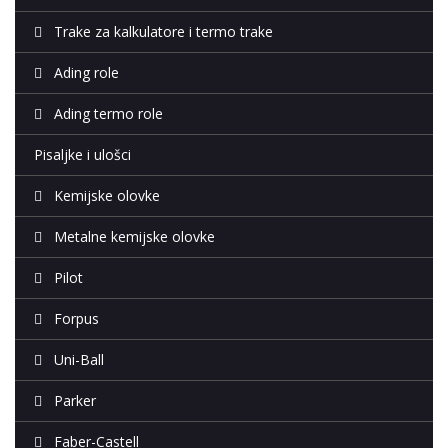
Trake za kalkulatore i termo trake
Ading role
Ading termo role
Pisaljke i ulošci
Kemijske olovke
Metalne kemijske olovke
Pilot
Forpus
Uni-Ball
Parker
Faber-Castell