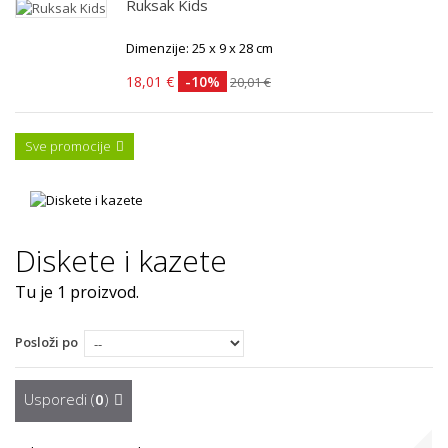
Ruksak Kids
Dimenzije: 25 x 9 x 28 cm
18,01 €
-10%
20,01 €
Sve promocije
Diskete i kazete
Tu je 1 proizvod.
Posloži po
Usporedi (
0
)