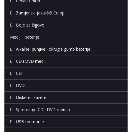
Pečati Colop
Zamjenski jastučići Colop
Boje za žigove
Mediji i baterije
Alkalne, punjive i okrugle gumb baterije
CD i DVD mediji
CD
DVD
Diskete i kazete
Spremanje CD i DVD medija
USB memorije