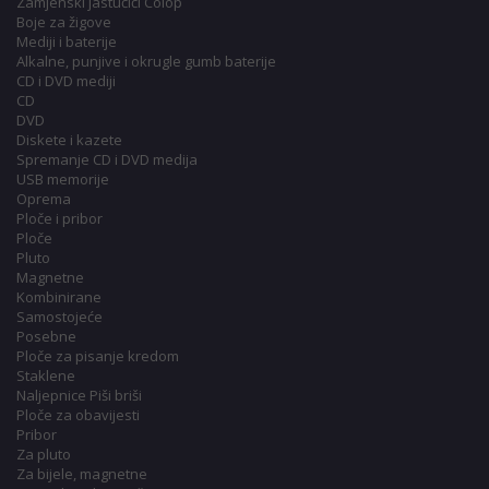
Zamjenski jastučići Colop
Boje za žigove
Mediji i baterije
Alkalne, punjive i okrugle gumb baterije
CD i DVD mediji
CD
DVD
Diskete i kazete
Spremanje CD i DVD medija
USB memorije
Oprema
Ploče i pribor
Ploče
Pluto
Magnetne
Kombinirane
Samostojeće
Posebne
Ploče za pisanje kredom
Staklene
Naljepnice Piši briši
Ploče za obavijesti
Pribor
Za pluto
Za bijele, magnetne