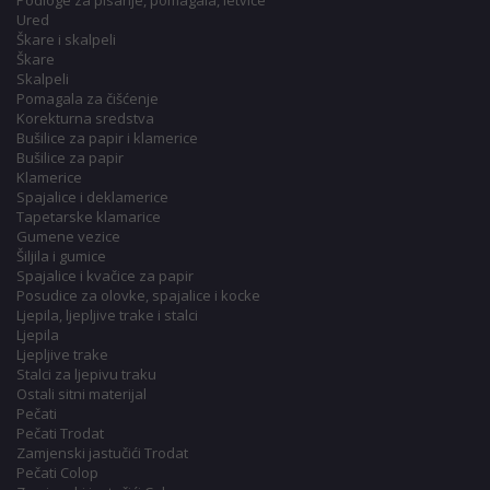
Podloge za pisanje, pomagala, letvice
Ured
Škare i skalpeli
Škare
Skalpeli
Pomagala za čišćenje
Korekturna sredstva
Bušilice za papir i klamerice
Bušilice za papir
Klamerice
Spajalice i deklamerice
Tapetarske klamarice
Gumene vezice
Šiljila i gumice
Spajalice i kvačice za papir
Posudice za olovke, spajalice i kocke
Ljepila, ljepljive trake i stalci
Ljepila
Ljepljive trake
Stalci za ljepivu traku
Ostali sitni materijal
Pečati
Pečati Trodat
Zamjenski jastučići Trodat
Pečati Colop