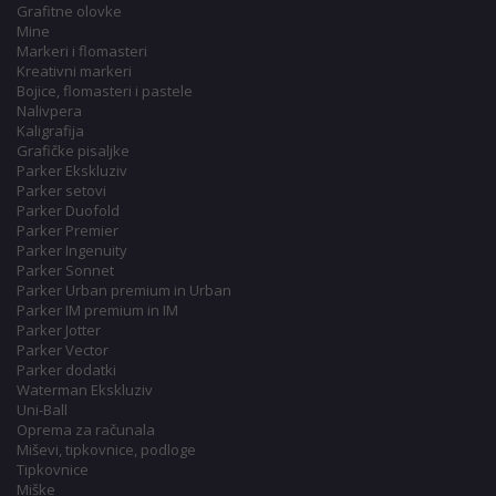
Grafitne olovke
Mine
Markeri i flomasteri
Kreativni markeri
Bojice, flomasteri i pastele
Nalivpera
Kaligrafija
Grafičke pisaljke
Parker Ekskluziv
Parker setovi
Parker Duofold
Parker Premier
Parker Ingenuity
Parker Sonnet
Parker Urban premium in Urban
Parker IM premium in IM
Parker Jotter
Parker Vector
Parker dodatki
Waterman Ekskluziv
Uni-Ball
Oprema za računala
Miševi, tipkovnice, podloge
Tipkovnice
Miške