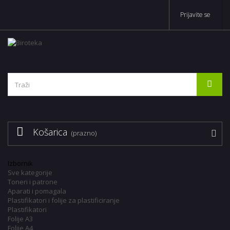
Prijavite se
Košarica
(prazno)
Izbornik
Sve kategorije
Toneri i patrone
Aparati i pomagala
Plastifikatori i folije za plastificiranje
Plastifikatori
Folije A3
Folije A4