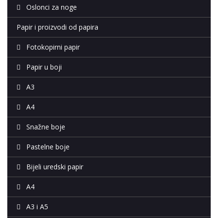
Oslonci za noge
Papir i proizvodi od papira
Fotokopirni papir
Papir u boji
A3
A4
Snažne boje
Pastelne boje
Bijeli uredski papir
A4
A3 i A5