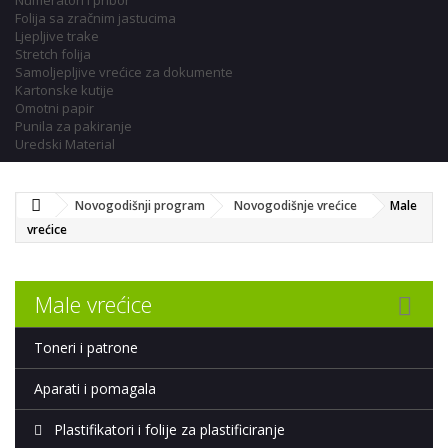
Numeratori i pribor
Folija sa zračnim jastucima
Ljepljive trake
Stretch folija
Samoljepljive vrećice za dokumente
Kartonske kutije
Omotni papir
Punila za pakiranje
Uredski Material
Novogodišnji program
Novogodišnje vrećice
Male
vrećice
Male vrećice
Toneri i patrone
Aparati i pomagala
Plastifikatori i folije za plastificiranje