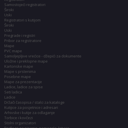
Samostojeći registratori
Široki
Uski
Registratori s kutijom
Široki
Uski
Pregrade i registri
Pribor za registratore
Mape
PVC mape
Samoljepljive vrećice - džepići za dokumente
Uložne i preklopne mape
Kartonske mape
Mape s prstenima
Posebne mape
Mape za prezentacije
Ladice, ladice za spise
Seti ladica
Ladice
Držači časopisa / stalci za kataloge
Kutijice za posjetnice i adresari
Arhivske i kutije za odlaganje
Torbice i kovčezi
Stolni organizatori