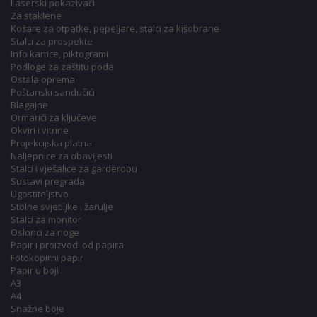
Laserski pokazivači
Za staklene
Košare za otpatke, pepeljare, stalci za kišobrane
Stalci za prospekte
Info kartice, piktogrami
Podloge za zaštitu poda
Ostala oprema
Poštanski sandučići
Blagajne
Ormarići za ključeve
Okviri i vitrine
Projekcijska platna
Naljepnice za obavijesti
Stalci i vješalice za garderobu
Sustavi pregrada
Ugostiteljstvo
Stolne svjetiljke i žarulje
Stalci za monitor
Oslonci za noge
Papir i proizvodi od papira
Fotokopirni papir
Papir u boji
A3
A4
Snažne boje