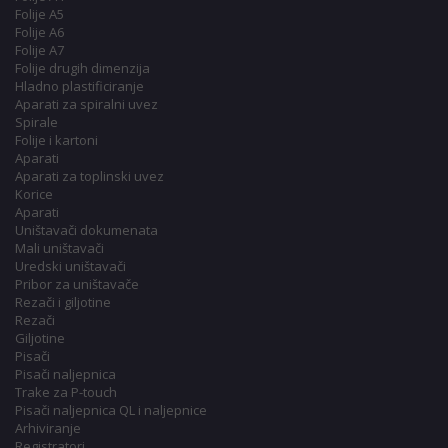
Folije A5
Folije A6
Folije A7
Folije drugih dimenzija
Hladno plastificiranje
Aparati za spiralni uvez
Spirale
Folije i kartoni
Aparati
Aparati za toplinski uvez
Korice
Aparati
Uništavači dokumenata
Mali uništavači
Uredski uništavači
Pribor za uništavače
Rezači i giljotine
Rezači
Giljotine
Pisači
Pisači naljepnica
Trake za P-touch
Pisači naljepnica QL i naljepnice
Arhiviranje
Registratori