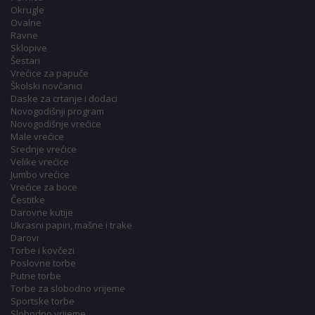
Okrugle
Ovalne
Ravne
Sklopive
Šestari
Vrećice za papuče
Školski novčanici
Daske za crtanje i dodaci
Novogodišnji program
Novogodišnje vrećice
Male vrećice
Srednje vrećice
Velike vrećice
Jumbo vrećice
Vrećice za boce
Čestitke
Darovne kutije
Ukrasni papiri, mašne i trake
Darovi
Torbe i kovčezi
Poslovne torbe
Putne torbe
Torbe za slobodno vrijeme
Sportske torbe
Slobodno vrijeme