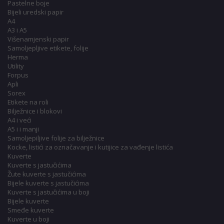
Pastelne boje
Bijeli uredski papir
A4
A3 i A5
Višenamjenski papir
Samoljepljive etikete, folije
Herma
Utility
Forpus
Apli
Sorex
Etikete na roli
Bilježnice i blokovi
A4 i veći
A5 i i manji
Samoljepiljive folije za bilježnice
Kocke, listići za označavanje i kutijice za vađenje listića
Kuverte
Kuverte s jastučićima
Žute kuverte s jastučićima
Bijele kuverte s jastučićima
Kuverte s jastučićima u boji
Bijele kuverte
Smeđe kuverte
Kuverte u boji