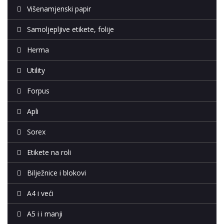
Višenamjenski papir
Samoljepljive etikete, folije
Herma
Utility
Forpus
Apli
Sorex
Etikete na roli
Bilježnice i blokovi
A4 i veći
A5 i i manji