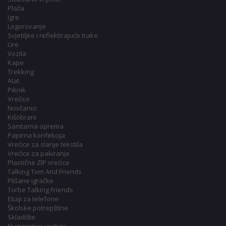
Plaža
Igre
Logorovanje
Svjetiljke i reflektirajuće trake
Ure
Vozila
Kape
Trekking
Alat
Piknik
Vrećice
Novčanici
Kišobrani
Sanitarna oprema
Papirna konfekcija
Vrećice za slanje tekstila
Vrećice za pakiranje
Plastične ZIP vrećice
Talking Tom And Friends
Plišane igračke
Torbe Talking Friends
Etuiji za telefone
Školske potrepštine
Skladište