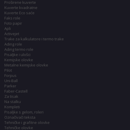
Proširene kuverte
Kuverte kvadratne
Kuverte Eco saće
Faks role
Foto papir
Apli
Activejet
Trake za kalkulatore i termo trake
Ading role
Ading termo role
Pisaljke i ulošci
Kemijske olovke
Metalne kemijske olovke
Pilot
Forpus
Uni-Ball
Parker
Faber-Castell
Za tisak
Na stalku
Kompleti
Pisaljke s gelom, roleri
Označivači teksta
Tehničke i grafitne olovke
Tehničke olovke