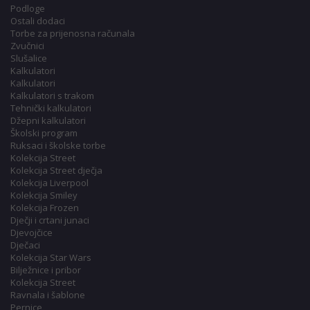
Podloge
Ostali dodaci
Torbe za prijenosna računala
Zvučnici
Slušalice
Kalkulatori
Kalkulatori
Kalkulatori s trakom
Tehnički kalkulatori
Džepni kalkulatori
Školski program
Ruksaci i školske torbe
Kolekcija Street
Kolekcija Street dječja
Kolekcija Liverpool
Kolekcija Smiley
Kolekcija Frozen
Dječji i crtani junaci
Djevojčice
Dječaci
Kolekcija Star Wars
Bilježnice i pribor
Kolekcija Street
Ravnala i šablone
Pernice