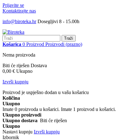
Prijavite se
Kontaktirajte nas
info@biroteka.hr
Dosegljivi 8 - 15.00h
Traži
Košarica
0
Proizvod
Proizvodi
(prazno)
Nema proizvoda
Biti će riješen
Dostava
0,00 €
Ukupno
Izvrši kupnju
Proizvod je uspješno dodan u vašu košaricu
Količina
Ukupno
Imate
0
proizvoda u košarici.
Imate 1 proizvod u košarici.
Ukupno proizvodi
Ukupno dostava
Biti će riješen
Ukupno
Nastavi kupnju
Izvrši kupnju
Izbornik