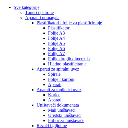
Sve kategorije
Toneri i patrone
Aparati i pomagala
Plastifikatori i folije za plastificiranje
Plastifikatori
Folije A3
Folije A4
Folije A5
Folije A6
Folije A7
Folije drugih dimenzija
Hladno plastificiranje
Aparati za spiralni uvez
Spirale
Folije i kartoni
Aparati
Aparati za toplinski uvez
Korice
Aparati
Uništavači dokumenata
Mali uništavači
Uredski uništavači
Pribor za uništavače
Rezači i giljotine