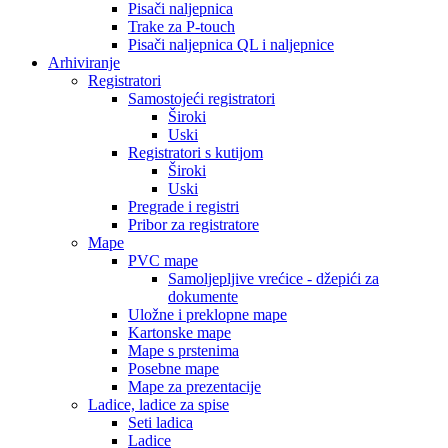
Pisači naljepnica
Trake za P-touch
Pisači naljepnica QL i naljepnice
Arhiviranje
Registratori
Samostojeći registratori
Široki
Uski
Registratori s kutijom
Široki
Uski
Pregrade i registri
Pribor za registratore
Mape
PVC mape
Samoljepljive vrećice - džepići za
dokumente
Uložne i preklopne mape
Kartonske mape
Mape s prstenima
Posebne mape
Mape za prezentacije
Ladice, ladice za spise
Seti ladica
Ladice