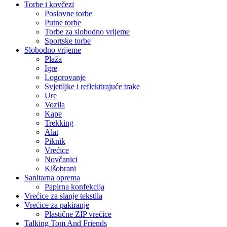
Torbe i kovčezi
Poslovne torbe
Putne torbe
Torbe za slobodno vrijeme
Sportske torbe
Slobodno vrijeme
Plaža
Igre
Logorovanje
Svjetiljke i reflektirajuće trake
Ure
Vozila
Kape
Trekking
Alat
Piknik
Vrećice
Novčanici
Kišobrani
Sanitarna oprema
Papirna konfekcija
Vrećice za slanje tekstila
Vrećice za pakiranje
Plastične ZIP vrećice
Talking Tom And Friends