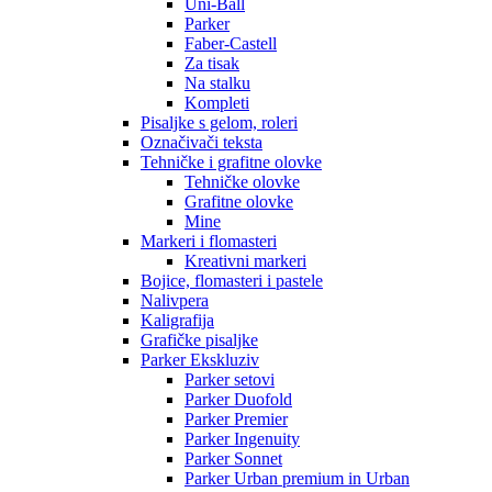
Uni-Ball
Parker
Faber-Castell
Za tisak
Na stalku
Kompleti
Pisaljke s gelom, roleri
Označivači teksta
Tehničke i grafitne olovke
Tehničke olovke
Grafitne olovke
Mine
Markeri i flomasteri
Kreativni markeri
Bojice, flomasteri i pastele
Nalivpera
Kaligrafija
Grafičke pisaljke
Parker Ekskluziv
Parker setovi
Parker Duofold
Parker Premier
Parker Ingenuity
Parker Sonnet
Parker Urban premium in Urban