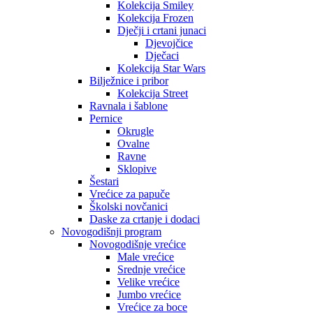
Kolekcija Smiley
Kolekcija Frozen
Dječji i crtani junaci
Djevojčice
Dječaci
Kolekcija Star Wars
Bilježnice i pribor
Kolekcija Street
Ravnala i šablone
Pernice
Okrugle
Ovalne
Ravne
Sklopive
Šestari
Vrećice za papuče
Školski novčanici
Daske za crtanje i dodaci
Novogodišnji program
Novogodišnje vrećice
Male vrećice
Srednje vrećice
Velike vrećice
Jumbo vrećice
Vrećice za boce