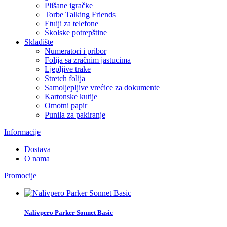
Plišane igračke
Torbe Talking Friends
Etuiji za telefone
Školske potrepštine
Skladište
Numeratori i pribor
Folija sa zračnim jastucima
Ljepljive trake
Stretch folija
Samoljepljive vrećice za dokumente
Kartonske kutije
Omotni papir
Punila za pakiranje
Informacije
Dostava
O nama
Promocije
Nalivpero Parker Sonnet Basic