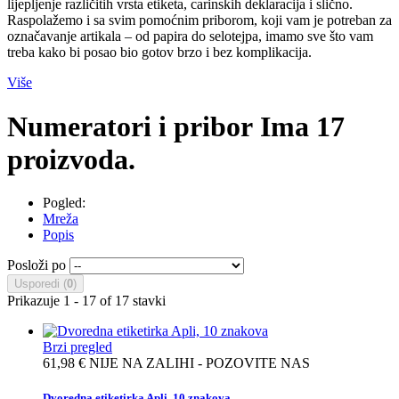
lijepljenje različitih vrsta etiketa, carinskih deklaracija i slično.
Raspolažemo i sa svim pomoćnim priborom, koji vam je potreban za
označavanje artikala – od papira do selotejpa, imamo sve što vam
treba kako bi posao bio gotov brzo i bez komplikacija.
Više
Numeratori i pribor
Ima 17
proizvoda.
Pogled:
Mreža
Popis
Posloži po
Usporedi (
0
)
Prikazuje 1 - 17 of 17 stavki
Brzi pregled
61,98 €
NIJE NA ZALIHI - POZOVITE NAS
Dvoredna etiketirka Apli, 10 znakova