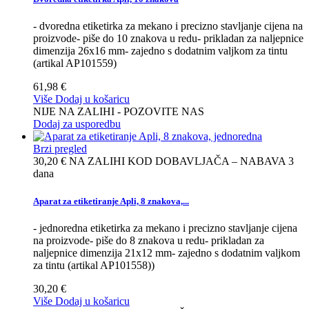
- dvoredna etiketirka za mekano i precizno stavljanje cijena na
proizvode- piše do 10 znakova u redu- prikladan za naljepnice
dimenzija 26x16 mm- zajedno s dodatnim valjkom za tintu
(artikal AP101559)
61,98 €
Više
Dodaj u košaricu
NIJE NA ZALIHI - POZOVITE NAS
Dodaj za usporedbu
Brzi pregled
30,20 €
NA ZALIHI KOD DOBAVLJAČA – NABAVA 3
dana
Aparat za etiketiranje Apli, 8 znakova,...
- jednoredna etiketirka za mekano i precizno stavljanje cijena
na proizvode- piše do 8 znakova u redu- prikladan za
naljepnice dimenzija 21x12 mm- zajedno s dodatnim valjkom
za tintu (artikal AP101558))
30,20 €
Više
Dodaj u košaricu