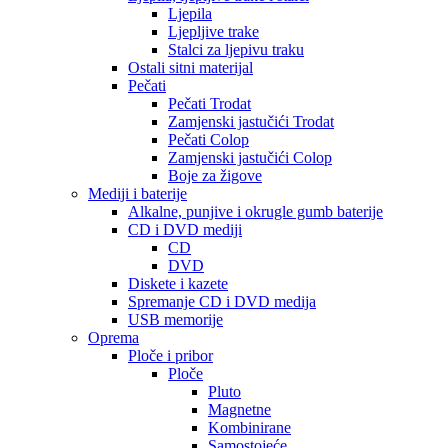
Ljepila
Ljepljive trake
Stalci za ljepivu traku
Ostali sitni materijal
Pečati
Pečati Trodat
Zamjenski jastučići Trodat
Pečati Colop
Zamjenski jastučići Colop
Boje za žigove
Mediji i baterije
Alkalne, punjive i okrugle gumb baterije
CD i DVD mediji
CD
DVD
Diskete i kazete
Spremanje CD i DVD medija
USB memorije
Oprema
Ploče i pribor
Ploče
Pluto
Magnetne
Kombinirane
Samostojeće