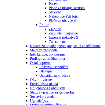
Posebne
Ploče za pisanje kredom
Staklene
Naljepnice Piši briši
Ploče za obavijesti
Pribor
Za pluto
Za bijele, magnetne
Laserski pokazivači
Za staklene
Košare za otpatke, pepeljare, stalci za kišobrane
Stalci za prospekte
Info kartice, piktogrami
Podloge za zaštitu poda
Ostala oprema
Poštanski sandučići
Blagajne
Ormarići za ključeve
Okviri i vitrine
Projekcijska platna
Naljepnice za obavijesti
Stalci i vješalice za garderobu
Sustavi pregrada
Ugostiteljstvo
Stolne svjetiljke i žarulje