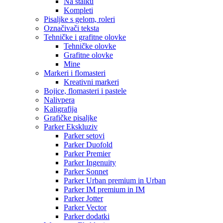
Na stalku
Kompleti
Pisaljke s gelom, roleri
Označivači teksta
Tehničke i grafitne olovke
Tehničke olovke
Grafitne olovke
Mine
Markeri i flomasteri
Kreativni markeri
Bojice, flomasteri i pastele
Nalivpera
Kaligrafija
Grafičke pisaljke
Parker Ekskluziv
Parker setovi
Parker Duofold
Parker Premier
Parker Ingenuity
Parker Sonnet
Parker Urban premium in Urban
Parker IM premium in IM
Parker Jotter
Parker Vector
Parker dodatki