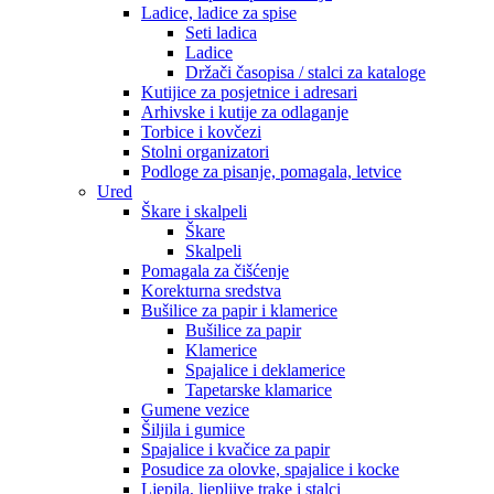
Ladice, ladice za spise
Seti ladica
Ladice
Držači časopisa / stalci za kataloge
Kutijice za posjetnice i adresari
Arhivske i kutije za odlaganje
Torbice i kovčezi
Stolni organizatori
Podloge za pisanje, pomagala, letvice
Ured
Škare i skalpeli
Škare
Skalpeli
Pomagala za čišćenje
Korekturna sredstva
Bušilice za papir i klamerice
Bušilice za papir
Klamerice
Spajalice i deklamerice
Tapetarske klamarice
Gumene vezice
Šiljila i gumice
Spajalice i kvačice za papir
Posudice za olovke, spajalice i kocke
Ljepila, ljepljive trake i stalci