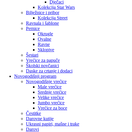
Dječaci
Kolekcija Star Wars
Bilježnice i pribor
Kolekcija Street
Ravnala i šablone
Pernice
Okrugle
Ovalne
Ravne
Sklopive
Šestari
Vrećice za papuče
Školski novčanici
Daske za crtanje i dodaci
Novogodišnji program
Novogodišnje vrećice
Male vrećice
Srednje vrećice
Velike vrećice
Jumbo vrećice
Vrećice za boce
Čestitke
Darovne kutije
Ukrasni papiri, mašne i trake
Darovi