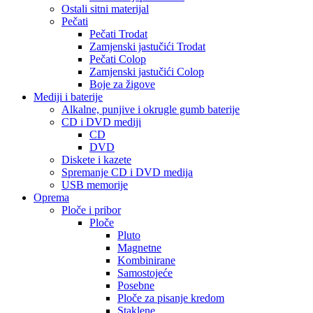
Ostali sitni materijal
Pečati
Pečati Trodat
Zamjenski jastučići Trodat
Pečati Colop
Zamjenski jastučići Colop
Boje za žigove
Mediji i baterije
Alkalne, punjive i okrugle gumb baterije
CD i DVD mediji
CD
DVD
Diskete i kazete
Spremanje CD i DVD medija
USB memorije
Oprema
Ploče i pribor
Ploče
Pluto
Magnetne
Kombinirane
Samostojeće
Posebne
Ploče za pisanje kredom
Staklene