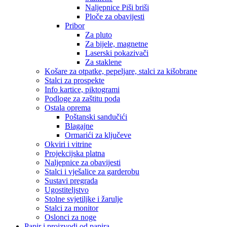
Naljepnice Piši briši
Ploče za obavijesti
Pribor
Za pluto
Za bijele, magnetne
Laserski pokazivači
Za staklene
Košare za otpatke, pepeljare, stalci za kišobrane
Stalci za prospekte
Info kartice, piktogrami
Podloge za zaštitu poda
Ostala oprema
Poštanski sandučići
Blagajne
Ormarići za ključeve
Okviri i vitrine
Projekcijska platna
Naljepnice za obavijesti
Stalci i vješalice za garderobu
Sustavi pregrada
Ugostiteljstvo
Stolne svjetiljke i žarulje
Stalci za monitor
Oslonci za noge
Papir i proizvodi od papira