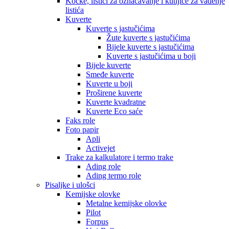
Kocke, listići za označavanje i kutijice za vađenje
listića
Kuverte
Kuverte s jastučićima
Žute kuverte s jastučićima
Bijele kuverte s jastučićima
Kuverte s jastučićima u boji
Bijele kuverte
Smeđe kuverte
Kuverte u boji
Proširene kuverte
Kuverte kvadratne
Kuverte Eco saće
Faks role
Foto papir
Apli
Activejet
Trake za kalkulatore i termo trake
Ading role
Ading termo role
Pisaljke i ulošci
Kemijske olovke
Metalne kemijske olovke
Pilot
Forpus