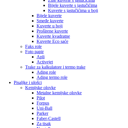
Žute kuverte s jastučićima
Bijele kuverte s jastučićima
Kuverte s jastučićima u boji
Bijele kuverte
Smeđe kuverte
Kuverte u boji
Proširene kuverte
Kuverte kvadratne
Kuverte Eco saće
Faks role
Foto papir
Apli
Activejet
Trake za kalkulatore i termo trake
Ading role
Ading termo role
Pisaljke i ulošci
Kemijske olovke
Metalne kemijske olovke
Pilot
Forpus
Uni-Ball
Parker
Faber-Castell
Za tisak