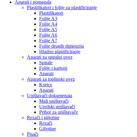
Aparati i pomagala
Plastifikatori i folije za plastificiranje
Plastifikatori
Folije A3
Folije A4
Folije A5
Folije A6
Folije A7
Folije drugih dimenzija
Hladno plastificiranje
Aparati za spiralni uvez
Spirale
Folije i kartoni
Aparati
Aparati za toplinski uvez
Korice
Aparati
Uništavači dokumenata
Mali uništavači
Uredski uništavači
Pribor za uništavače
Rezači i giljotine
Rezači
Giljotine
Pisači