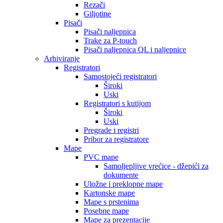
Rezači
Giljotine
Pisači
Pisači naljepnica
Trake za P-touch
Pisači naljepnica QL i naljepnice
Arhiviranje
Registratori
Samostojeći registratori
Široki
Uski
Registratori s kutijom
Široki
Uski
Pregrade i registri
Pribor za registratore
Mape
PVC mape
Samoljepljive vrećice - džepići za
dokumente
Uložne i preklopne mape
Kartonske mape
Mape s prstenima
Posebne mape
Mape za prezentacije