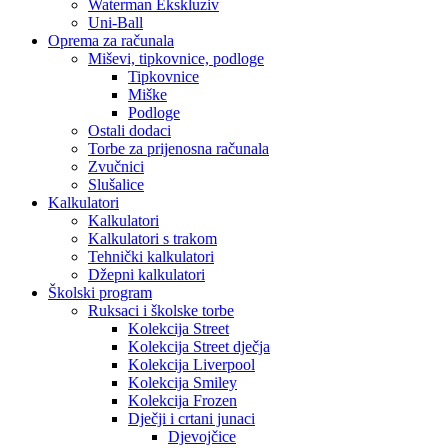
Waterman Ekskluziv
Uni-Ball
Oprema za računala
Miševi, tipkovnice, podloge
Tipkovnice
Miške
Podloge
Ostali dodaci
Torbe za prijenosna računala
Zvučnici
Slušalice
Kalkulatori
Kalkulatori
Kalkulatori s trakom
Tehnički kalkulatori
Džepni kalkulatori
Školski program
Ruksaci i školske torbe
Kolekcija Street
Kolekcija Street dječja
Kolekcija Liverpool
Kolekcija Smiley
Kolekcija Frozen
Dječji i crtani junaci
Djevojčice