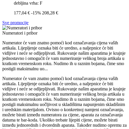
debljina vrha: F
177,04 €
-15%
208,28 €
Sve promocije
Numeratori i pribor
Numerator
će vam znatno pomoći kod označavanja cijena vaših
artikala. Lijepljenje oznaka biti će uredno, a naljepnice će biti
vidljive i neće se odljepljivati. Rukovanje našim aparatima je krajnje
jednostavno i omogućit će vam numeriranje velikog broja artikala u
kratkom vremenskom roku. Nudimo ih u raznim bojama, čime smo
postigli maksimalnu uo...
Numerator
će vam znatno pomoći kod označavanja cijena vaših
artikala. Lijepljenje oznaka biti će uredno, a naljepnice će biti
vidljive i neće se odljepljivati. Rukovanje našim aparatima je krajnje
jednostavno i omogućit će vam numeriranje velikog broja artikala u
kratkom vremenskom roku. Nudimo ih u raznim bojama, čime smo
postigli maksimalnu uočljivost u skladištima napunjenim skladišnim
i uredskim materijalom. Ovisno o konkretnoj namjeni označavanja,
možete birati između
numeratora za cijene
, aparata za označavanja
datuma te bar-koda. Ukoliko trebate lijepiti cijene, možete birati
između jednorednih i dvorednih aparata. Također nudimo opremu za