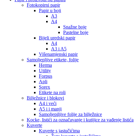
Fotokopirni papir
Papir u boji
A3
A4
Snažne boje
Pastelne boje
Bijeli uredski papir
A4
A3 i A5
Višenamjenski papir
Samoljepljive etikete, folije
Herma
Utility
Forpus
Apli
Sorex
Etikete na roli
Bilježnice i blokovi
A4 i veći
A5 i i manji
Samoljepiljive folije za bilježnice
Kocke, listići za označavanje i kutijice za vađenje listića
Kuverte
Kuverte s jastučićima