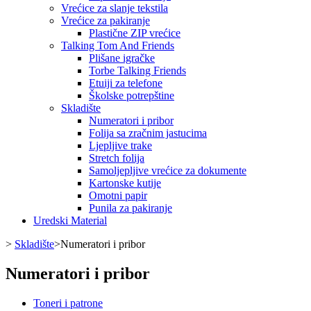
Vrećice za slanje tekstila
Vrećice za pakiranje
Plastične ZIP vrećice
Talking Tom And Friends
Plišane igračke
Torbe Talking Friends
Etuiji za telefone
Školske potrepštine
Skladište
Numeratori i pribor
Folija sa zračnim jastucima
Ljepljive trake
Stretch folija
Samoljepljive vrećice za dokumente
Kartonske kutije
Omotni papir
Punila za pakiranje
Uredski Material
>
Skladište
>
Numeratori i pribor
Numeratori i pribor
Toneri i patrone