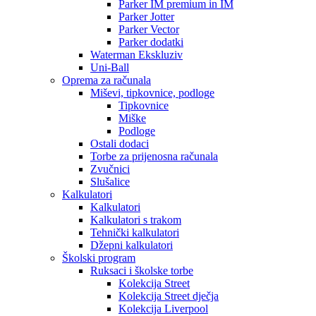
Parker IM premium in IM
Parker Jotter
Parker Vector
Parker dodatki
Waterman Ekskluziv
Uni-Ball
Oprema za računala
Miševi, tipkovnice, podloge
Tipkovnice
Miške
Podloge
Ostali dodaci
Torbe za prijenosna računala
Zvučnici
Slušalice
Kalkulatori
Kalkulatori
Kalkulatori s trakom
Tehnički kalkulatori
Džepni kalkulatori
Školski program
Ruksaci i školske torbe
Kolekcija Street
Kolekcija Street dječja
Kolekcija Liverpool