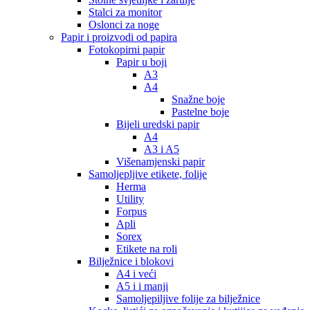
Stalci za monitor
Oslonci za noge
Papir i proizvodi od papira
Fotokopirni papir
Papir u boji
A3
A4
Snažne boje
Pastelne boje
Bijeli uredski papir
A4
A3 i A5
Višenamjenski papir
Samoljepljive etikete, folije
Herma
Utility
Forpus
Apli
Sorex
Etikete na roli
Bilježnice i blokovi
A4 i veći
A5 i i manji
Samoljepiljive folije za bilježnice