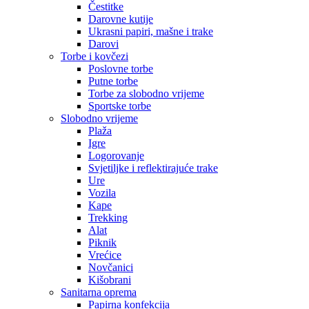
Čestitke
Darovne kutije
Ukrasni papiri, mašne i trake
Darovi
Torbe i kovčezi
Poslovne torbe
Putne torbe
Torbe za slobodno vrijeme
Sportske torbe
Slobodno vrijeme
Plaža
Igre
Logorovanje
Svjetiljke i reflektirajuće trake
Ure
Vozila
Kape
Trekking
Alat
Piknik
Vrećice
Novčanici
Kišobrani
Sanitarna oprema
Papirna konfekcija