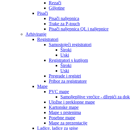
Rezači
Giljotine
Pisači
Pisači naljepnica
Trake za P-touch
Pisači naljepnica QL i naljepnice
Arhiviranje
Registratori
Samostojeći registratori
Široki
Uski
Registratori s kutijom
Široki
Uski
Pregrade i registri
Pribor za registratore
Mape
PVC mape
Samoljepljive vrećice - džepići za do
Uložne i preklopne mape
Kartonske mape
Mape s prstenima
Posebne mape
Mape za prezentacije
Ladice, ladice za spise