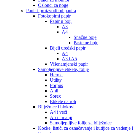
Oslonci za noge
Papir i proizvodi od papira
Fotokopirni papir
Papir u boji
A3
A4
Snažne boje
Pastelne boje
Bijeli uredski papir
A4
A3 i A5
Višenamjenski papir
Samoljepljive etikete, folije
Herma
Utility
Forpus
Apli
Sorex
Etikete na roli
Bilježnice i blokovi
A4 i veći
A5 i i manji
Samoljepiljive folije za bilježnice
Kocke, listići za označavanje i kutijice za vađenje l