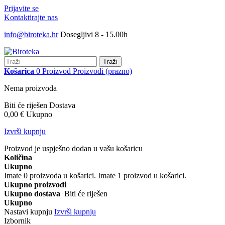
Prijavite se
Kontaktirajte nas
info@biroteka.hr
Dosegljivi 8 - 15.00h
Traži
Košarica
0
Proizvod
Proizvodi
(prazno)
Nema proizvoda
Biti će riješen
Dostava
0,00 €
Ukupno
Izvrši kupnju
Proizvod je uspješno dodan u vašu košaricu
Količina
Ukupno
Imate
0
proizvoda u košarici.
Imate 1 proizvod u košarici.
Ukupno proizvodi
Ukupno dostava
Biti će riješen
Ukupno
Nastavi kupnju
Izvrši kupnju
Izbornik