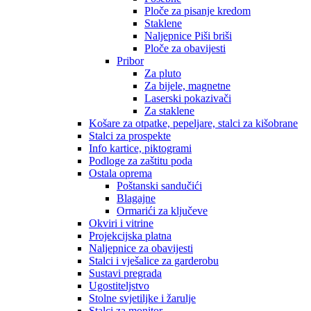
Ploče za pisanje kredom
Staklene
Naljepnice Piši briši
Ploče za obavijesti
Pribor
Za pluto
Za bijele, magnetne
Laserski pokazivači
Za staklene
Košare za otpatke, pepeljare, stalci za kišobrane
Stalci za prospekte
Info kartice, piktogrami
Podloge za zaštitu poda
Ostala oprema
Poštanski sandučići
Blagajne
Ormarići za ključeve
Okviri i vitrine
Projekcijska platna
Naljepnice za obavijesti
Stalci i vješalice za garderobu
Sustavi pregrada
Ugostiteljstvo
Stolne svjetiljke i žarulje
Stalci za monitor