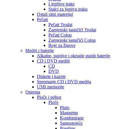
Ljepljive trake
Stalci za ljepivu traku
Ostali sitni materijal
Pečati
Pečati Trodat
Zamjenski jastučići Trodat
Pečati Colop
Zamjenski jastučići Colop
Boje za žigove
Mediji i baterije
Alkalne, punjive i okrugle gumb baterije
CD i DVD mediji
CD
DVD
Diskete i kazete
Spremanje CD i DVD medija
USB memorije
Oprema
Ploče i pribor
Ploče
Pluto
Magnetne
Kombinirane
Samostojeće
Posebne