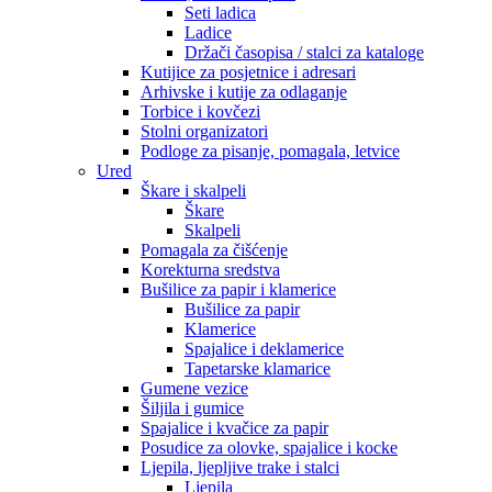
Seti ladica
Ladice
Držači časopisa / stalci za kataloge
Kutijice za posjetnice i adresari
Arhivske i kutije za odlaganje
Torbice i kovčezi
Stolni organizatori
Podloge za pisanje, pomagala, letvice
Ured
Škare i skalpeli
Škare
Skalpeli
Pomagala za čišćenje
Korekturna sredstva
Bušilice za papir i klamerice
Bušilice za papir
Klamerice
Spajalice i deklamerice
Tapetarske klamarice
Gumene vezice
Šiljila i gumice
Spajalice i kvačice za papir
Posudice za olovke, spajalice i kocke
Ljepila, ljepljive trake i stalci
Ljepila