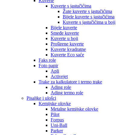
Kuverte
Kuverte s jastučićima
Žute kuverte s jastučićima
Bijele kuverte s jastučićima
Kuverte s jastučićima u boji
Bijele kuverte
Smeđe kuverte
Kuverte u boji
Proširene kuverte
Kuverte kvadratne
Kuverte Eco saće
Faks role
Foto papir
Apli
Activejet
Trake za kalkulatore i termo trake
Ading role
Ading termo role
Pisaljke i ulošci
Kemijske olovke
Metalne kemijske olovke
Pilot
Forpus
Uni-Ball
Parker