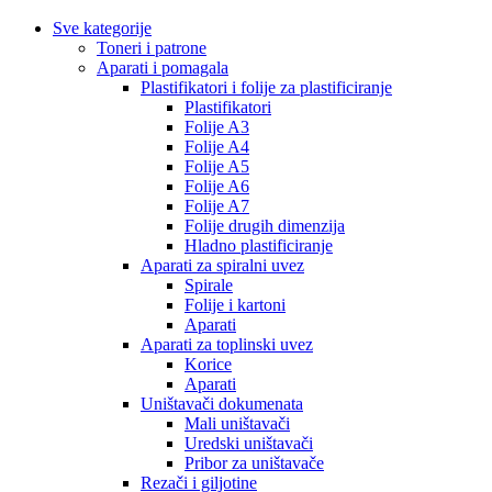
Sve kategorije
Toneri i patrone
Aparati i pomagala
Plastifikatori i folije za plastificiranje
Plastifikatori
Folije A3
Folije A4
Folije A5
Folije A6
Folije A7
Folije drugih dimenzija
Hladno plastificiranje
Aparati za spiralni uvez
Spirale
Folije i kartoni
Aparati
Aparati za toplinski uvez
Korice
Aparati
Uništavači dokumenata
Mali uništavači
Uredski uništavači
Pribor za uništavače
Rezači i giljotine