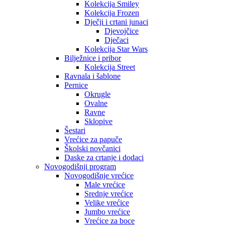
Kolekcija Smiley
Kolekcija Frozen
Dječji i crtani junaci
Djevojčice
Dječaci
Kolekcija Star Wars
Bilježnice i pribor
Kolekcija Street
Ravnala i šablone
Pernice
Okrugle
Ovalne
Ravne
Sklopive
Šestari
Vrećice za papuče
Školski novčanici
Daske za crtanje i dodaci
Novogodišnji program
Novogodišnje vrećice
Male vrećice
Srednje vrećice
Velike vrećice
Jumbo vrećice
Vrećice za boce