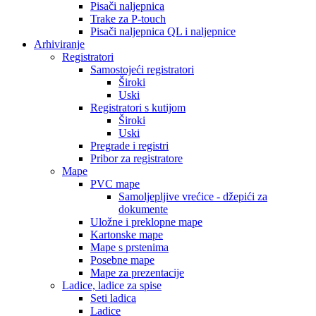
Pisači naljepnica
Trake za P-touch
Pisači naljepnica QL i naljepnice
Arhiviranje
Registratori
Samostojeći registratori
Široki
Uski
Registratori s kutijom
Široki
Uski
Pregrade i registri
Pribor za registratore
Mape
PVC mape
Samoljepljive vrećice - džepići za
dokumente
Uložne i preklopne mape
Kartonske mape
Mape s prstenima
Posebne mape
Mape za prezentacije
Ladice, ladice za spise
Seti ladica
Ladice