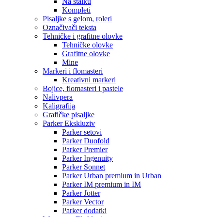
Na stalku
Kompleti
Pisaljke s gelom, roleri
Označivači teksta
Tehničke i grafitne olovke
Tehničke olovke
Grafitne olovke
Mine
Markeri i flomasteri
Kreativni markeri
Bojice, flomasteri i pastele
Nalivpera
Kaligrafija
Grafičke pisaljke
Parker Ekskluziv
Parker setovi
Parker Duofold
Parker Premier
Parker Ingenuity
Parker Sonnet
Parker Urban premium in Urban
Parker IM premium in IM
Parker Jotter
Parker Vector
Parker dodatki