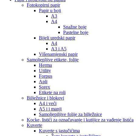
Fotokopirni papir
Papir u boji
A3
A4
Snažne boje
Pastelne boje
Bijeli uredski papir
A4
A3 i A5
Višenamjenski papir
Samoljepljive etikete, folije
Herma
Utility
Forpus
Apli
Sorex
Etikete na roli
Bilježnice i blokovi
A4 i veći
A5 i i manji
Samoljepiljive folije za bilježnice
Kocke, listići za označavanje i kutijice za vađenje listića
Kuverte
Kuverte s jastučićima