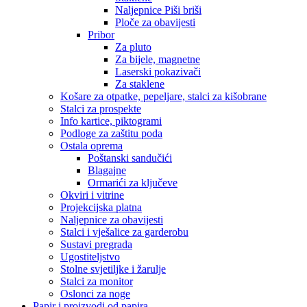
Naljepnice Piši briši
Ploče za obavijesti
Pribor
Za pluto
Za bijele, magnetne
Laserski pokazivači
Za staklene
Košare za otpatke, pepeljare, stalci za kišobrane
Stalci za prospekte
Info kartice, piktogrami
Podloge za zaštitu poda
Ostala oprema
Poštanski sandučići
Blagajne
Ormarići za ključeve
Okviri i vitrine
Projekcijska platna
Naljepnice za obavijesti
Stalci i vješalice za garderobu
Sustavi pregrada
Ugostiteljstvo
Stolne svjetiljke i žarulje
Stalci za monitor
Oslonci za noge
Papir i proizvodi od papira