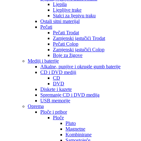
Ljepila
Ljepljive trake
Stalci za ljepivu traku
Ostali sitni materijal
Pečati
Pečati Trodat
Zamjenski jastučići Trodat
Pečati Colop
Zamjenski jastučići Colop
Boje za žigove
Mediji i baterije
Alkalne, punjive i okrugle gumb baterije
CD i DVD mediji
CD
DVD
Diskete i kazete
Spremanje CD i DVD medija
USB memorije
Oprema
Ploče i pribor
Ploče
Pluto
Magnetne
Kombinirane
Samostojeće