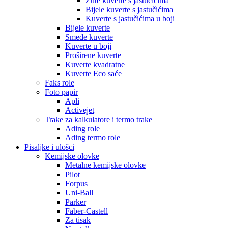
Žute kuverte s jastučićima
Bijele kuverte s jastučićima
Kuverte s jastučićima u boji
Bijele kuverte
Smeđe kuverte
Kuverte u boji
Proširene kuverte
Kuverte kvadratne
Kuverte Eco saće
Faks role
Foto papir
Apli
Activejet
Trake za kalkulatore i termo trake
Ading role
Ading termo role
Pisaljke i ulošci
Kemijske olovke
Metalne kemijske olovke
Pilot
Forpus
Uni-Ball
Parker
Faber-Castell
Za tisak