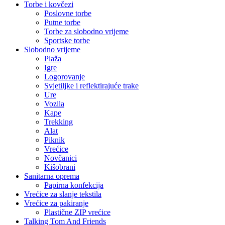
Torbe i kovčezi
Poslovne torbe
Putne torbe
Torbe za slobodno vrijeme
Sportske torbe
Slobodno vrijeme
Plaža
Igre
Logorovanje
Svjetiljke i reflektirajuće trake
Ure
Vozila
Kape
Trekking
Alat
Piknik
Vrećice
Novčanici
Kišobrani
Sanitarna oprema
Papirna konfekcija
Vrećice za slanje tekstila
Vrećice za pakiranje
Plastične ZIP vrećice
Talking Tom And Friends