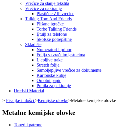
Vrećice za slanje tekstila
Vrećice za pakiranje
Plastične ZIP vrećice
Talking Tom And Friends
Plišane igračke
Torbe Talking Friends
Etuiji za telefone
Školske potrepštine
Skladište
Numeratori i pribor
Folija sa zračnim jastucima
Ljepljive trake
Stretch folija
Samoljepljive vrećice za dokumente
Kartonske kutije
Omotni papir
Punila za pakiranje
Uredski Material
>
Pisaljke i ulošci
>
Kemijske olovke
>
Metalne kemijske olovke
Metalne kemijske olovke
Toneri i patrone