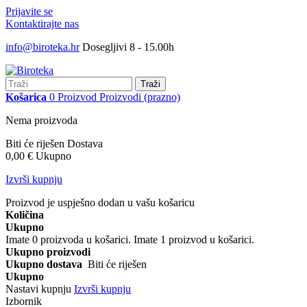
Prijavite se
Kontaktirajte nas
info@biroteka.hr
Dosegljivi 8 - 15.00h
Traži
Košarica
0
Proizvod
Proizvodi
(prazno)
Nema proizvoda
Biti će riješen
Dostava
0,00 €
Ukupno
Izvrši kupnju
Proizvod je uspješno dodan u vašu košaricu
Količina
Ukupno
Imate
0
proizvoda u košarici.
Imate 1 proizvod u košarici.
Ukupno proizvodi
Ukupno dostava
Biti će riješen
Ukupno
Nastavi kupnju
Izvrši kupnju
Izbornik