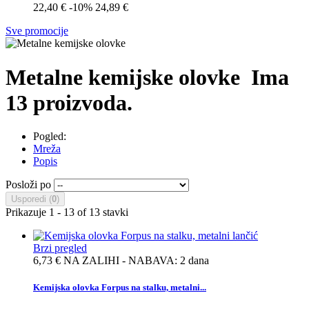
22,40 €
-10%
24,89 €
Sve promocije
Metalne kemijske olovke
Ima
13 proizvoda.
Pogled:
Mreža
Popis
Posloži po
Usporedi (
0
)
Prikazuje 1 - 13 of 13 stavki
Brzi pregled
6,73 €
NA ZALIHI - NABAVA: 2 dana
Kemijska olovka Forpus na stalku, metalni...