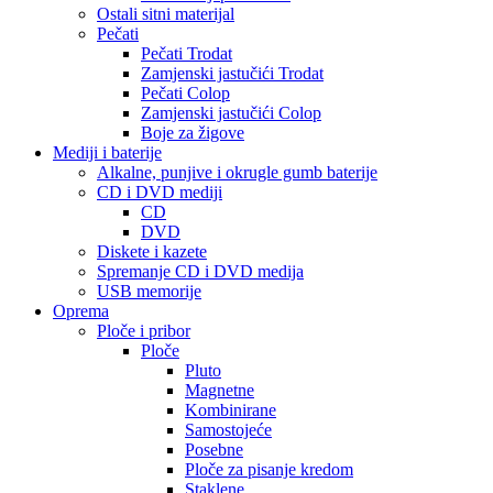
Ostali sitni materijal
Pečati
Pečati Trodat
Zamjenski jastučići Trodat
Pečati Colop
Zamjenski jastučići Colop
Boje za žigove
Mediji i baterije
Alkalne, punjive i okrugle gumb baterije
CD i DVD mediji
CD
DVD
Diskete i kazete
Spremanje CD i DVD medija
USB memorije
Oprema
Ploče i pribor
Ploče
Pluto
Magnetne
Kombinirane
Samostojeće
Posebne
Ploče za pisanje kredom
Staklene