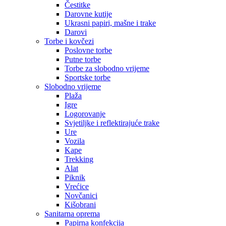
Čestitke
Darovne kutije
Ukrasni papiri, mašne i trake
Darovi
Torbe i kovčezi
Poslovne torbe
Putne torbe
Torbe za slobodno vrijeme
Sportske torbe
Slobodno vrijeme
Plaža
Igre
Logorovanje
Svjetiljke i reflektirajuće trake
Ure
Vozila
Kape
Trekking
Alat
Piknik
Vrećice
Novčanici
Kišobrani
Sanitarna oprema
Papirna konfekcija