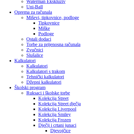
Waterman Ekskluziv
Uni-Ball
Oprema za računala
Miševi, tipkovnice, podloge
Tipkovnice
Miške
Podloge
Ostali dodaci
Torbe za prijenosna računala
Zvučnici
Slušalice
Kalkulatori
Kalkulatori
Kalkulatori s trakom
Tehnički kalkulatori
Džepni kalkulatori
Školski program
Ruksaci i školske torbe
Kolekcija Street
Kolekcija Street dječja
Kolekcija Liverpool
Kolekcija Smiley
Kolekcija Frozen
Dječji i crtani junaci
Djevojčice