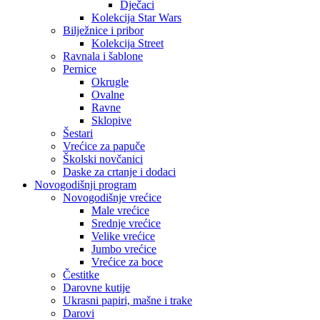
Dječaci
Kolekcija Star Wars
Bilježnice i pribor
Kolekcija Street
Ravnala i šablone
Pernice
Okrugle
Ovalne
Ravne
Sklopive
Šestari
Vrećice za papuče
Školski novčanici
Daske za crtanje i dodaci
Novogodišnji program
Novogodišnje vrećice
Male vrećice
Srednje vrećice
Velike vrećice
Jumbo vrećice
Vrećice za boce
Čestitke
Darovne kutije
Ukrasni papiri, mašne i trake
Darovi