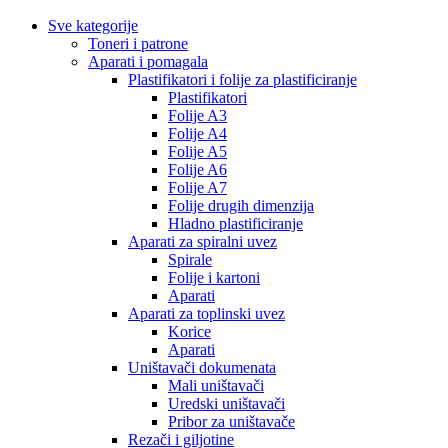
Sve kategorije
Toneri i patrone
Aparati i pomagala
Plastifikatori i folije za plastificiranje
Plastifikatori
Folije A3
Folije A4
Folije A5
Folije A6
Folije A7
Folije drugih dimenzija
Hladno plastificiranje
Aparati za spiralni uvez
Spirale
Folije i kartoni
Aparati
Aparati za toplinski uvez
Korice
Aparati
Uništavači dokumenata
Mali uništavači
Uredski uništavači
Pribor za uništavače
Rezači i giljotine