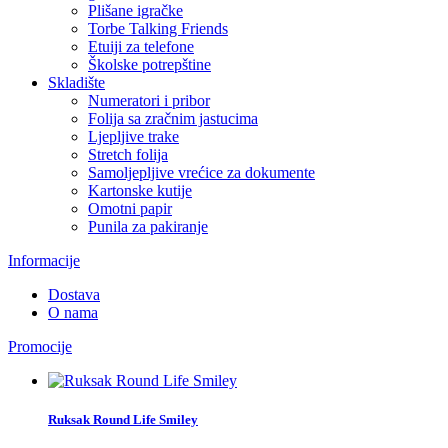
Plišane igračke
Torbe Talking Friends
Etuiji za telefone
Školske potrepštine
Skladište
Numeratori i pribor
Folija sa zračnim jastucima
Ljepljive trake
Stretch folija
Samoljepljive vrećice za dokumente
Kartonske kutije
Omotni papir
Punila za pakiranje
Informacije
Dostava
O nama
Promocije
Ruksak Round Life Smiley