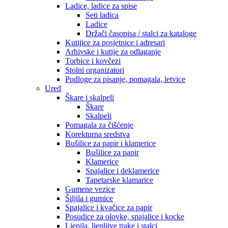
Ladice, ladice za spise
Seti ladica
Ladice
Držači časopisa / stalci za kataloge
Kutijice za posjetnice i adresari
Arhivske i kutije za odlaganje
Torbice i kovčezi
Stolni organizatori
Podloge za pisanje, pomagala, letvice
Ured
Škare i skalpeli
Škare
Skalpeli
Pomagala za čišćenje
Korekturna sredstva
Bušilice za papir i klamerice
Bušilice za papir
Klamerice
Spajalice i deklamerice
Tapetarske klamarice
Gumene vezice
Šiljila i gumice
Spajalice i kvačice za papir
Posudice za olovke, spajalice i kocke
Ljepila, ljepljive trake i stalci