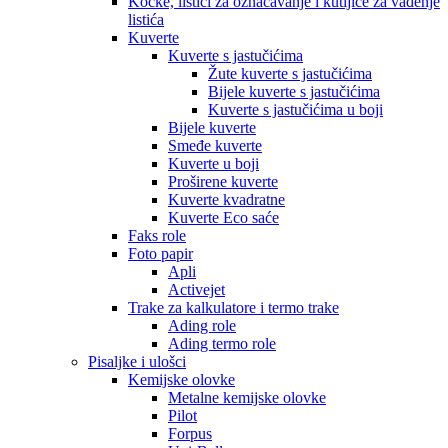
Kocke, listići za označavanje i kutijice za vađenje
listića
Kuverte
Kuverte s jastučićima
Žute kuverte s jastučićima
Bijele kuverte s jastučićima
Kuverte s jastučićima u boji
Bijele kuverte
Smeđe kuverte
Kuverte u boji
Proširene kuverte
Kuverte kvadratne
Kuverte Eco saće
Faks role
Foto papir
Apli
Activejet
Trake za kalkulatore i termo trake
Ading role
Ading termo role
Pisaljke i ulošci
Kemijske olovke
Metalne kemijske olovke
Pilot
Forpus