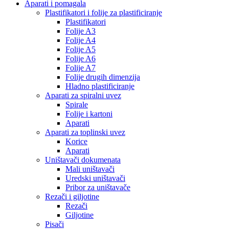
Aparati i pomagala
Plastifikatori i folije za plastificiranje
Plastifikatori
Folije A3
Folije A4
Folije A5
Folije A6
Folije A7
Folije drugih dimenzija
Hladno plastificiranje
Aparati za spiralni uvez
Spirale
Folije i kartoni
Aparati
Aparati za toplinski uvez
Korice
Aparati
Uništavači dokumenata
Mali uništavači
Uredski uništavači
Pribor za uništavače
Rezači i giljotine
Rezači
Giljotine
Pisači