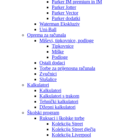
Parker IM premium in IM
Parker Jotter
Parker Vector
Parker dodatki
Waterman Ekskluziv
Uni-Ball
Oprema za računala
Miševi, tipkovnice, podloge
Tipkovnice
Miške
Podloge
Ostali dodaci
Torbe za prijenosna računala
Zvučnici
Slušalice
Kalkulatori
Kalkulatori
Kalkulatori s trakom
Tehnički kalkulatori
Džepni kalkulatori
Školski program
Ruksaci i školske torbe
Kolekcija Street
Kolekcija Street dječja
Kolekcija Liverpool