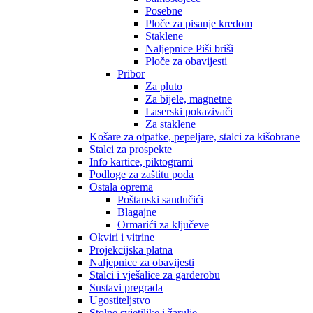
Posebne
Ploče za pisanje kredom
Staklene
Naljepnice Piši briši
Ploče za obavijesti
Pribor
Za pluto
Za bijele, magnetne
Laserski pokazivači
Za staklene
Košare za otpatke, pepeljare, stalci za kišobrane
Stalci za prospekte
Info kartice, piktogrami
Podloge za zaštitu poda
Ostala oprema
Poštanski sandučići
Blagajne
Ormarići za ključeve
Okviri i vitrine
Projekcijska platna
Naljepnice za obavijesti
Stalci i vješalice za garderobu
Sustavi pregrada
Ugostiteljstvo
Stolne svjetiljke i žarulje