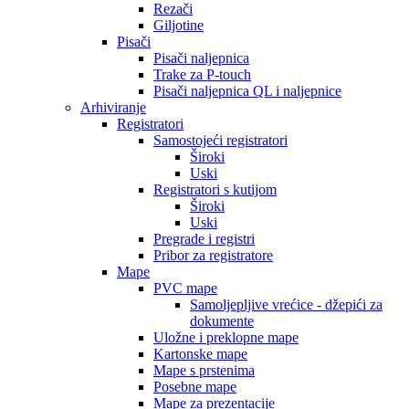
Rezači
Giljotine
Pisači
Pisači naljepnica
Trake za P-touch
Pisači naljepnica QL i naljepnice
Arhiviranje
Registratori
Samostojeći registratori
Široki
Uski
Registratori s kutijom
Široki
Uski
Pregrade i registri
Pribor za registratore
Mape
PVC mape
Samoljepljive vrećice - džepići za
dokumente
Uložne i preklopne mape
Kartonske mape
Mape s prstenima
Posebne mape
Mape za prezentacije