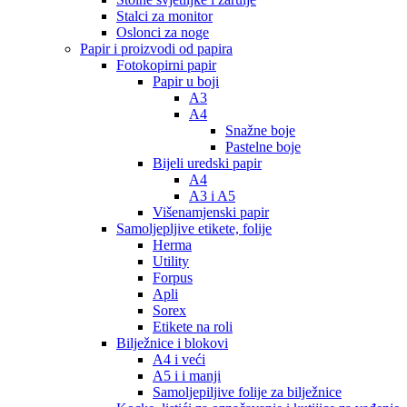
Stalci za monitor
Oslonci za noge
Papir i proizvodi od papira
Fotokopirni papir
Papir u boji
A3
A4
Snažne boje
Pastelne boje
Bijeli uredski papir
A4
A3 i A5
Višenamjenski papir
Samoljepljive etikete, folije
Herma
Utility
Forpus
Apli
Sorex
Etikete na roli
Bilježnice i blokovi
A4 i veći
A5 i i manji
Samoljepiljive folije za bilježnice