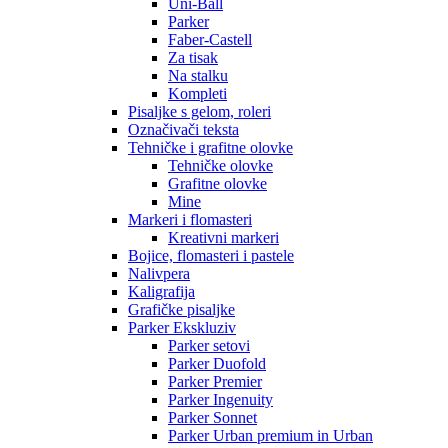
Uni-Ball
Parker
Faber-Castell
Za tisak
Na stalku
Kompleti
Pisaljke s gelom, roleri
Označivači teksta
Tehničke i grafitne olovke
Tehničke olovke
Grafitne olovke
Mine
Markeri i flomasteri
Kreativni markeri
Bojice, flomasteri i pastele
Nalivpera
Kaligrafija
Grafičke pisaljke
Parker Ekskluziv
Parker setovi
Parker Duofold
Parker Premier
Parker Ingenuity
Parker Sonnet
Parker Urban premium in Urban