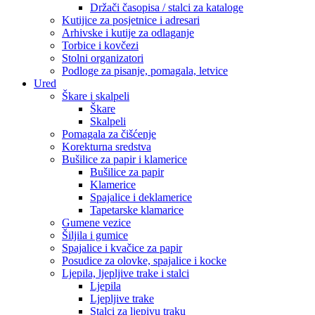
Držači časopisa / stalci za kataloge
Kutijice za posjetnice i adresari
Arhivske i kutije za odlaganje
Torbice i kovčezi
Stolni organizatori
Podloge za pisanje, pomagala, letvice
Ured
Škare i skalpeli
Škare
Skalpeli
Pomagala za čišćenje
Korekturna sredstva
Bušilice za papir i klamerice
Bušilice za papir
Klamerice
Spajalice i deklamerice
Tapetarske klamarice
Gumene vezice
Šiljila i gumice
Spajalice i kvačice za papir
Posudice za olovke, spajalice i kocke
Ljepila, ljepljive trake i stalci
Ljepila
Ljepljive trake
Stalci za ljepivu traku