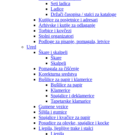
Seti ladica
Ladice
Držači časopisa / stalci za kataloge
Kutijice za posjetnice i adresari
Arhivske i kutije za odlaganje
Torbice i kovčezi
Stolni organizatori
Podloge za pisanje, pomagala, letvice
Ured
Škare i skalpeli
Škare
Skalpeli
Pomagala za čišćenje
Korekturna sredstva
Bušilice za papir i klamerice
Bušilice za papir
Klamerice
Spajalice i deklamerice
Tapetarske klamarice
Gumene vezice
Šiljila i gumice
Spajalice i kvačice za papir
Posudice za olovke, spajalice i kocke
Ljepila, ljepljive trake i stalci
Ljepila