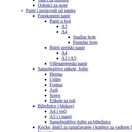
Oslonci za noge
Papir i proizvodi od papira
Fotokopirni papir
Papir u boji
A3
A4
Snažne boje
Pastelne boje
Bijeli uredski papir
A4
A3 i A5
Višenamjenski papir
Samoljepljive etikete, folije
Herma
Utility
Forpus
Apli
Sorex
Etikete na roli
Bilježnice i blokovi
A4 i veći
A5 i i manji
Samoljepiljive folije za bilježnice
Kocke, listići za označavanje i kutijice za vađenje l