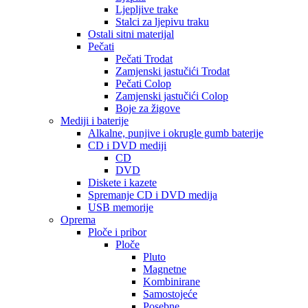
Ljepljive trake
Stalci za ljepivu traku
Ostali sitni materijal
Pečati
Pečati Trodat
Zamjenski jastučići Trodat
Pečati Colop
Zamjenski jastučići Colop
Boje za žigove
Mediji i baterije
Alkalne, punjive i okrugle gumb baterije
CD i DVD mediji
CD
DVD
Diskete i kazete
Spremanje CD i DVD medija
USB memorije
Oprema
Ploče i pribor
Ploče
Pluto
Magnetne
Kombinirane
Samostojeće
Posebne