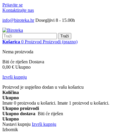
Prijavite se
Kontaktirajte nas
info@biroteka.hr
Dosegljivi 8 - 15.00h
Traži
Košarica
0
Proizvod
Proizvodi
(prazno)
Nema proizvoda
Biti će riješen
Dostava
0,00 €
Ukupno
Izvrši kupnju
Proizvod je uspješno dodan u vašu košaricu
Količina
Ukupno
Imate
0
proizvoda u košarici.
Imate 1 proizvod u košarici.
Ukupno proizvodi
Ukupno dostava
Biti će riješen
Ukupno
Nastavi kupnju
Izvrši kupnju
Izbornik