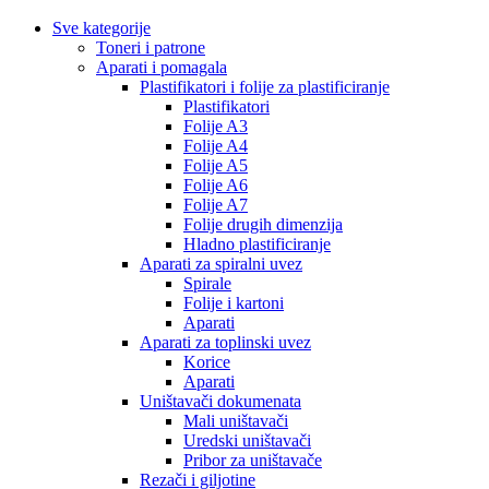
Sve kategorije
Toneri i patrone
Aparati i pomagala
Plastifikatori i folije za plastificiranje
Plastifikatori
Folije A3
Folije A4
Folije A5
Folije A6
Folije A7
Folije drugih dimenzija
Hladno plastificiranje
Aparati za spiralni uvez
Spirale
Folije i kartoni
Aparati
Aparati za toplinski uvez
Korice
Aparati
Uništavači dokumenata
Mali uništavači
Uredski uništavači
Pribor za uništavače
Rezači i giljotine