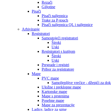
Rezači
Giljotine
Pisači
Pisači naljepnica
Trake za P-touch
Pisači naljepnica QL i naljepnice
Arhiviranje
Registratori
Samostojeći registratori
Široki
Uski
Registratori s kutijom
Široki
Uski
Pregrade i registri
Pribor za registratore
Mape
PVC mape
Samoljepljive vrećice - džepići za do
Uložne i preklopne mape
Kartonske mape
Mape s prstenima
Posebne mape
Mape za prezentacije
Ladice, ladice za spise