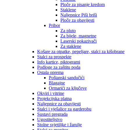
Ploče za pisanje kredom
Staklene
Naljepnice Piši briši
Ploče za obavijesti
Pribor
Za pluto
Za bijele, magnetne
Laserski pokazivači
Za staklene
Košare za otpatke, pepeljare, stalci za kišobrane
Stalci za prospekte
Info kartice, piktogrami
Podloge za zaštitu poda
Ostala oprema
Poštanski sandučići
Blagajne
Ormarići za ključeve
Okviri i vitrine
Projekcijska platna
Naljepnice za obavijesti
Stalci i vješalice za garderobu
Sustavi pregrada
Ugostiteljstvo
Stolne svjetiljke i žarulje
Stalci za monitor