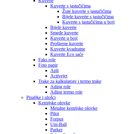
Kuverte
Kuverte s jastučićima
Žute kuverte s jastučićima
Bijele kuverte s jastučićima
Kuverte s jastučićima u boji
Bijele kuverte
Smeđe kuverte
Kuverte u boji
Proširene kuverte
Kuverte kvadratne
Kuverte Eco saće
Faks role
Foto papir
Apli
Activejet
Trake za kalkulatore i termo trake
Ading role
Ading termo role
Pisaljke i ulošci
Kemijske olovke
Metalne kemijske olovke
Pilot
Forpus
Uni-Ball
Parker