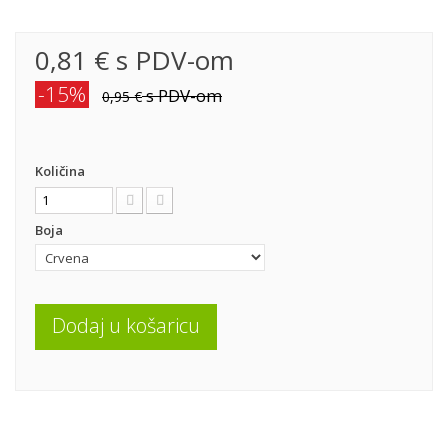
0,81 €
s PDV-om
-15%
s PDV-om
0,95 €
Količina
Boja
Dodaj u košaricu