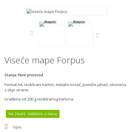
Viseće mape Forpus
Stanje:
Novi proizvod
Format A4, reciklirani karton, metalni nosač, pomični jahači, otvorena
s obje strane.
Izrađena od 200 g recikliranog kartona.
NA ZALIHI - NABAVA: 2 dana
Ispis