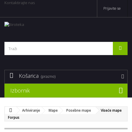
Kontaktirajte nas
Prijavite se
Košarica
(prazno)
Izbornik
Arhiviranje
Mape
Posebne mape
Viseće mape
Forpus