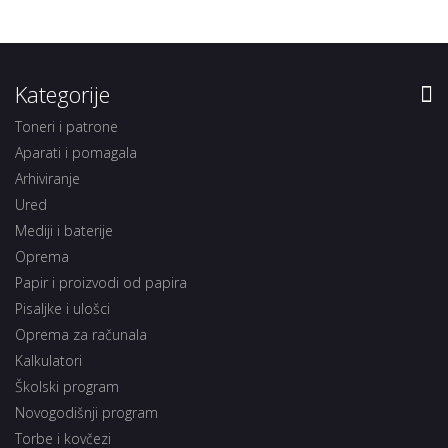
Kategorije
Toneri i patrone
Aparati i pomagala
Arhiviranje
Ured
Mediji i baterije
Oprema
Papir i proizvodi od papira
Pisaljke i ulošci
Oprema za računala
Kalkulatori
Školski program
Novogodišnji program
Torbe i kovčezi