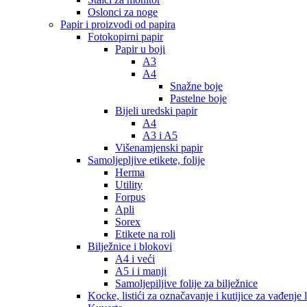
Oslonci za noge
Papir i proizvodi od papira
Fotokopirni papir
Papir u boji
A3
A4
Snažne boje
Pastelne boje
Bijeli uredski papir
A4
A3 i A5
Višenamjenski papir
Samoljepljive etikete, folije
Herma
Utility
Forpus
Apli
Sorex
Etikete na roli
Bilježnice i blokovi
A4 i veći
A5 i i manji
Samoljepiljive folije za bilježnice
Kocke, listići za označavanje i kutijice za vađenje l