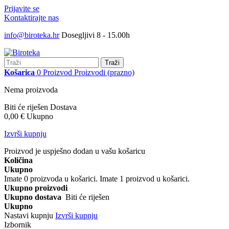
Prijavite se
Kontaktirajte nas
info@biroteka.hr
Dosegljivi 8 - 15.00h
Traži
Košarica
0
Proizvod
Proizvodi
(prazno)
Nema proizvoda
Biti će riješen
Dostava
0,00 €
Ukupno
Izvrši kupnju
Proizvod je uspješno dodan u vašu košaricu
Količina
Ukupno
Imate
0
proizvoda u košarici.
Imate 1 proizvod u košarici.
Ukupno proizvodi
Ukupno dostava
Biti će riješen
Ukupno
Nastavi kupnju
Izvrši kupnju
Izbornik