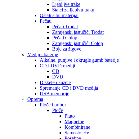
Ljepljive trake
Stalci za ljepivu traku
Ostali sitni materijal
Pečati
Pečati Trodat
Zamjenski jastučići Trodat
Pečati Colop
Zamjenski jastučići Colop
Boje za žigove
Mediji i baterije
Alkalne, punjive i okrugle gumb baterije
CD i DVD mediji
CD
DVD
Diskete i kazete
Spremanje CD i DVD medija
USB memorije
Oprema
Ploče i pribor
Ploče
Pluto
Magnetne
Kombinirane
Samostojeće
Posebne