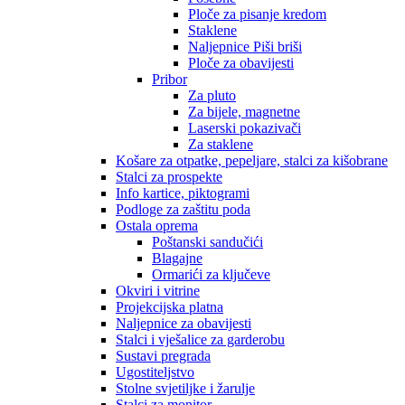
Ploče za pisanje kredom
Staklene
Naljepnice Piši briši
Ploče za obavijesti
Pribor
Za pluto
Za bijele, magnetne
Laserski pokazivači
Za staklene
Košare za otpatke, pepeljare, stalci za kišobrane
Stalci za prospekte
Info kartice, piktogrami
Podloge za zaštitu poda
Ostala oprema
Poštanski sandučići
Blagajne
Ormarići za ključeve
Okviri i vitrine
Projekcijska platna
Naljepnice za obavijesti
Stalci i vješalice za garderobu
Sustavi pregrada
Ugostiteljstvo
Stolne svjetiljke i žarulje
Stalci za monitor