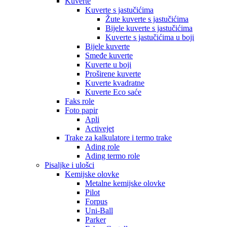
Kuverte
Kuverte s jastučićima
Žute kuverte s jastučićima
Bijele kuverte s jastučićima
Kuverte s jastučićima u boji
Bijele kuverte
Smeđe kuverte
Kuverte u boji
Proširene kuverte
Kuverte kvadratne
Kuverte Eco saće
Faks role
Foto papir
Apli
Activejet
Trake za kalkulatore i termo trake
Ading role
Ading termo role
Pisaljke i ulošci
Kemijske olovke
Metalne kemijske olovke
Pilot
Forpus
Uni-Ball
Parker