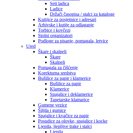
Seti ladica
Ladice
Držači časopisa / stalci za kataloge
Kutijice za posjetnice i adresari
Arhivske i kutije za odlaganje
Torbice i kovčezi
Stolni organizatori
Podloge za pisanje, pomagala, letvice
Ured
Škare i skalpeli
Škare
Skalpeli
Pomagala za čišćenje
Korekturna sredstva
Bušilice za papir i klamerice
Bušilice za papir
Klamerice
Spajalice i deklamerice
Tapetarske klamarice
Gumene vezice
Šiljila i gumice
Spajalice i kvačice za papir
Posudice za olovke, spajalice i kocke
Ljepila, ljepljive trake i stalci
Ljepila