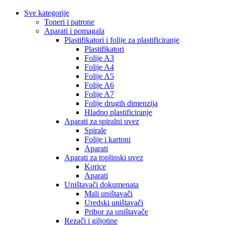
Sve kategorije
Toneri i patrone
Aparati i pomagala
Plastifikatori i folije za plastificiranje
Plastifikatori
Folije A3
Folije A4
Folije A5
Folije A6
Folije A7
Folije drugih dimenzija
Hladno plastificiranje
Aparati za spiralni uvez
Spirale
Folije i kartoni
Aparati
Aparati za toplinski uvez
Korice
Aparati
Uništavači dokumenata
Mali uništavači
Uredski uništavači
Pribor za uništavače
Rezači i giljotine