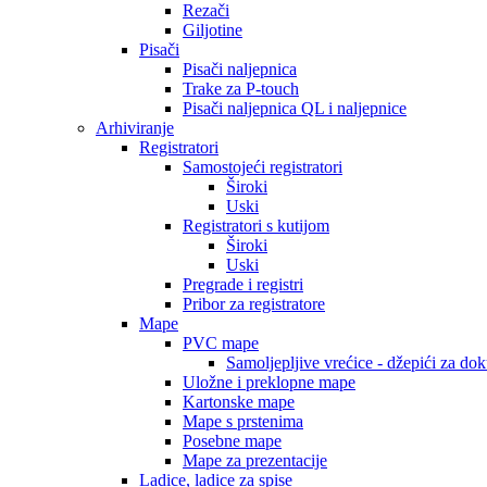
Rezači
Giljotine
Pisači
Pisači naljepnica
Trake za P-touch
Pisači naljepnica QL i naljepnice
Arhiviranje
Registratori
Samostojeći registratori
Široki
Uski
Registratori s kutijom
Široki
Uski
Pregrade i registri
Pribor za registratore
Mape
PVC mape
Samoljepljive vrećice - džepići za do
Uložne i preklopne mape
Kartonske mape
Mape s prstenima
Posebne mape
Mape za prezentacije
Ladice, ladice za spise