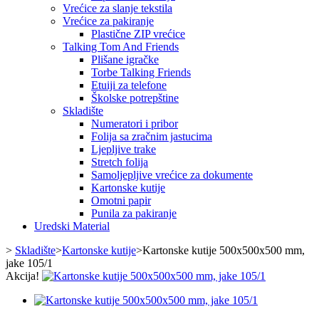
Vrećice za slanje tekstila
Vrećice za pakiranje
Plastične ZIP vrećice
Talking Tom And Friends
Plišane igračke
Torbe Talking Friends
Etuiji za telefone
Školske potrepštine
Skladište
Numeratori i pribor
Folija sa zračnim jastucima
Ljepljive trake
Stretch folija
Samoljepljive vrećice za dokumente
Kartonske kutije
Omotni papir
Punila za pakiranje
Uredski Material
>
Skladište
>
Kartonske kutije
>
Kartonske kutije 500x500x500 mm,
jake 105/1
Akcija!