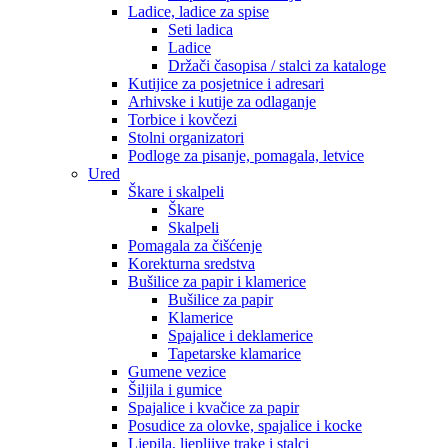
Ladice, ladice za spise
Seti ladica
Ladice
Držači časopisa / stalci za kataloge
Kutijice za posjetnice i adresari
Arhivske i kutije za odlaganje
Torbice i kovčezi
Stolni organizatori
Podloge za pisanje, pomagala, letvice
Ured
Škare i skalpeli
Škare
Skalpeli
Pomagala za čišćenje
Korekturna sredstva
Bušilice za papir i klamerice
Bušilice za papir
Klamerice
Spajalice i deklamerice
Tapetarske klamarice
Gumene vezice
Šiljila i gumice
Spajalice i kvačice za papir
Posudice za olovke, spajalice i kocke
Ljepila, ljepljive trake i stalci