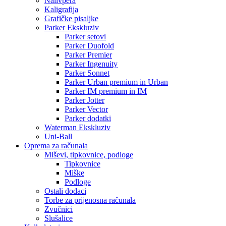
Nalivpera
Kaligrafija
Grafičke pisaljke
Parker Ekskluziv
Parker setovi
Parker Duofold
Parker Premier
Parker Ingenuity
Parker Sonnet
Parker Urban premium in Urban
Parker IM premium in IM
Parker Jotter
Parker Vector
Parker dodatki
Waterman Ekskluziv
Uni-Ball
Oprema za računala
Miševi, tipkovnice, podloge
Tipkovnice
Miške
Podloge
Ostali dodaci
Torbe za prijenosna računala
Zvučnici
Slušalice