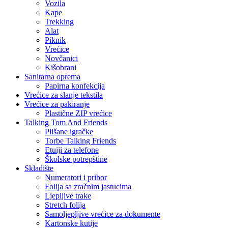
Vozila
Kape
Trekking
Alat
Piknik
Vrećice
Novčanici
Kišobrani
Sanitarna oprema
Papirna konfekcija
Vrećice za slanje tekstila
Vrećice za pakiranje
Plastične ZIP vrećice
Talking Tom And Friends
Plišane igračke
Torbe Talking Friends
Etuiji za telefone
Školske potrepštine
Skladište
Numeratori i pribor
Folija sa zračnim jastucima
Ljepljive trake
Stretch folija
Samoljepljive vrećice za dokumente
Kartonske kutije