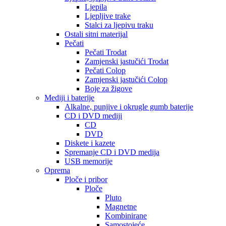
Ljepila
Ljepljive trake
Stalci za ljepivu traku
Ostali sitni materijal
Pečati
Pečati Trodat
Zamjenski jastučići Trodat
Pečati Colop
Zamjenski jastučići Colop
Boje za žigove
Mediji i baterije
Alkalne, punjive i okrugle gumb baterije
CD i DVD mediji
CD
DVD
Diskete i kazete
Spremanje CD i DVD medija
USB memorije
Oprema
Ploče i pribor
Ploče
Pluto
Magnetne
Kombinirane
Samostojeće