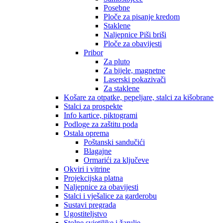
Posebne
Ploče za pisanje kredom
Staklene
Naljepnice Piši briši
Ploče za obavijesti
Pribor
Za pluto
Za bijele, magnetne
Laserski pokazivači
Za staklene
Košare za otpatke, pepeljare, stalci za kišobrane
Stalci za prospekte
Info kartice, piktogrami
Podloge za zaštitu poda
Ostala oprema
Poštanski sandučići
Blagajne
Ormarići za ključeve
Okviri i vitrine
Projekcijska platna
Naljepnice za obavijesti
Stalci i vješalice za garderobu
Sustavi pregrada
Ugostiteljstvo
Stolne svjetiljke i žarulje