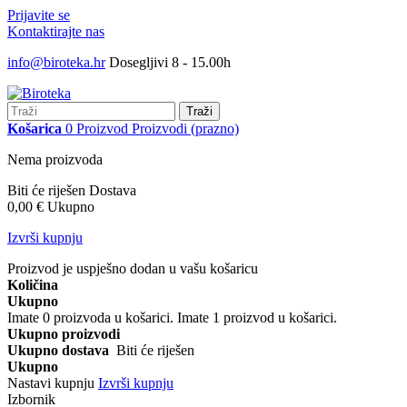
Prijavite se
Kontaktirajte nas
info@biroteka.hr
Dosegljivi 8 - 15.00h
Traži
Košarica
0
Proizvod
Proizvodi
(prazno)
Nema proizvoda
Biti će riješen
Dostava
0,00 €
Ukupno
Izvrši kupnju
Proizvod je uspješno dodan u vašu košaricu
Količina
Ukupno
Imate
0
proizvoda u košarici.
Imate 1 proizvod u košarici.
Ukupno proizvodi
Ukupno dostava
Biti će riješen
Ukupno
Nastavi kupnju
Izvrši kupnju
Izbornik