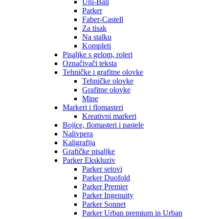
Uni-Ball
Parker
Faber-Castell
Za tisak
Na stalku
Kompleti
Pisaljke s gelom, roleri
Označivači teksta
Tehničke i grafitne olovke
Tehničke olovke
Grafitne olovke
Mine
Markeri i flomasteri
Kreativni markeri
Bojice, flomasteri i pastele
Nalivpera
Kaligrafija
Grafičke pisaljke
Parker Ekskluziv
Parker setovi
Parker Duofold
Parker Premier
Parker Ingenuity
Parker Sonnet
Parker Urban premium in Urban