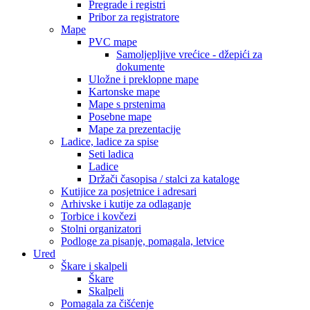
Pregrade i registri
Pribor za registratore
Mape
PVC mape
Samoljepljive vrećice - džepići za
dokumente
Uložne i preklopne mape
Kartonske mape
Mape s prstenima
Posebne mape
Mape za prezentacije
Ladice, ladice za spise
Seti ladica
Ladice
Držači časopisa / stalci za kataloge
Kutijice za posjetnice i adresari
Arhivske i kutije za odlaganje
Torbice i kovčezi
Stolni organizatori
Podloge za pisanje, pomagala, letvice
Ured
Škare i skalpeli
Škare
Skalpeli
Pomagala za čišćenje