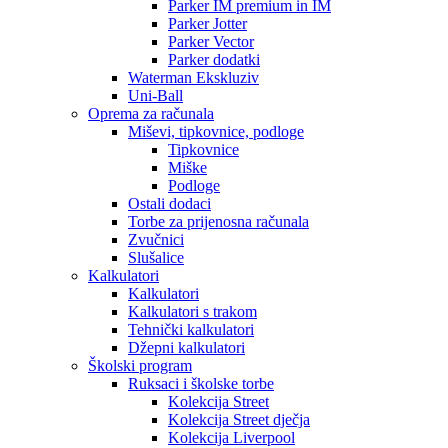
Parker IM premium in IM
Parker Jotter
Parker Vector
Parker dodatki
Waterman Ekskluziv
Uni-Ball
Oprema za računala
Miševi, tipkovnice, podloge
Tipkovnice
Miške
Podloge
Ostali dodaci
Torbe za prijenosna računala
Zvučnici
Slušalice
Kalkulatori
Kalkulatori
Kalkulatori s trakom
Tehnički kalkulatori
Džepni kalkulatori
Školski program
Ruksaci i školske torbe
Kolekcija Street
Kolekcija Street dječja
Kolekcija Liverpool