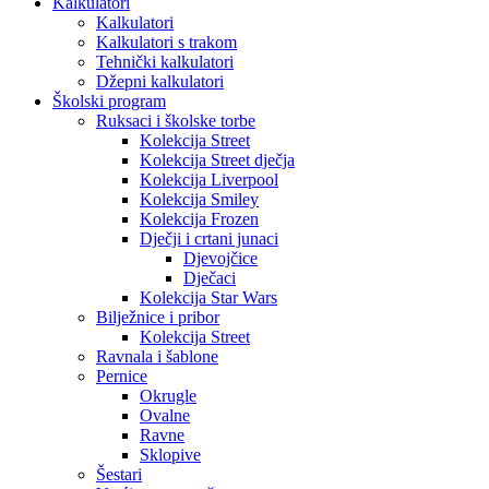
Kalkulatori
Kalkulatori
Kalkulatori s trakom
Tehnički kalkulatori
Džepni kalkulatori
Školski program
Ruksaci i školske torbe
Kolekcija Street
Kolekcija Street dječja
Kolekcija Liverpool
Kolekcija Smiley
Kolekcija Frozen
Dječji i crtani junaci
Djevojčice
Dječaci
Kolekcija Star Wars
Bilježnice i pribor
Kolekcija Street
Ravnala i šablone
Pernice
Okrugle
Ovalne
Ravne
Sklopive
Šestari