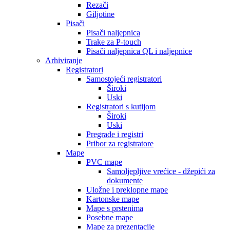
Rezači
Giljotine
Pisači
Pisači naljepnica
Trake za P-touch
Pisači naljepnica QL i naljepnice
Arhiviranje
Registratori
Samostojeći registratori
Široki
Uski
Registratori s kutijom
Široki
Uski
Pregrade i registri
Pribor za registratore
Mape
PVC mape
Samoljepljive vrećice - džepići za
dokumente
Uložne i preklopne mape
Kartonske mape
Mape s prstenima
Posebne mape
Mape za prezentacije