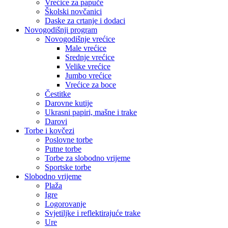
Vrećice za papuče
Školski novčanici
Daske za crtanje i dodaci
Novogodišnji program
Novogodišnje vrećice
Male vrećice
Srednje vrećice
Velike vrećice
Jumbo vrećice
Vrećice za boce
Čestitke
Darovne kutije
Ukrasni papiri, mašne i trake
Darovi
Torbe i kovčezi
Poslovne torbe
Putne torbe
Torbe za slobodno vrijeme
Sportske torbe
Slobodno vrijeme
Plaža
Igre
Logorovanje
Svjetiljke i reflektirajuće trake
Ure