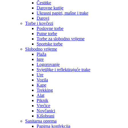
Čestitke
Darovne kutije
Ukrasni papiri, mašne i trake
Darovi
Torbe i kovčezi
Poslovne torbe
Putne torbe
Torbe za slobodno vrijeme
Sportske torbe
Slobodno vrijeme
Plaža
Igre
Logorovanje
Svjetiljke i reflektirajuće trake
Ure
Vozila
Kape
Trekking
Alat
Piknik
Vrećice
Novčanici
Kišobrani
Sanitarna oprema
Papirna konfekcija