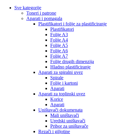
Sve kategorije
Toneri i patrone
Aparati i pomagala
Plastifikatori i folije za plastificiranje
Plastifikatori
Folije A3
Folije A4
Folije A5
Folije A6
Folije A7
Folije drugih dimenzija
Hladno plastificiranje
Aparati za spiralni uvez
Spirale
Folije i kartoni
Aparati
Aparati za toplinski uvez
Korice
Aparati
Uništavači dokumenata
Mali uništavači
Uredski uništavači
Pribor za uništavače
Rezači i giljotine