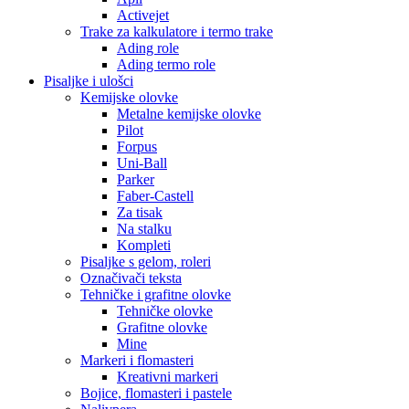
Activejet
Trake za kalkulatore i termo trake
Ading role
Ading termo role
Pisaljke i ulošci
Kemijske olovke
Metalne kemijske olovke
Pilot
Forpus
Uni-Ball
Parker
Faber-Castell
Za tisak
Na stalku
Kompleti
Pisaljke s gelom, roleri
Označivači teksta
Tehničke i grafitne olovke
Tehničke olovke
Grafitne olovke
Mine
Markeri i flomasteri
Kreativni markeri
Bojice, flomasteri i pastele