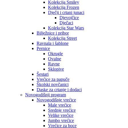
Kolekcija Smiley
Kolekcija Frozen
Dječji i crtani junaci
Djevojčice
Dječaci
Kolekcija Star Wars
Bilježnice i pribor
Kolekcija Street
Ravnala i šablone
Pernice
Okrugle
Ovalne
Ravne
Sklopive
Šestari
Vrećice za papuče
Školski novčanici
Daske za crtanje i dodaci
Novogodišnji program
Novogodišnje vrećice
Male vrećice
Srednje vrećice
Velike vrećice
Jumbo vrećice
Vrećice za boce