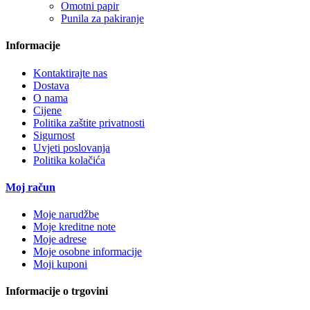
Omotni papir
Punila za pakiranje
Informacije
Kontaktirajte nas
Dostava
O nama
Cijene
Politika zaštite privatnosti
Sigurnost
Uvjeti poslovanja
Politika kolačića
Moj račun
Moje narudžbe
Moje kreditne note
Moje adrese
Moje osobne informacije
Moji kuponi
Informacije o trgovini