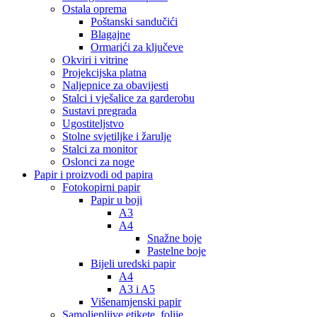
Ostala oprema
Poštanski sandučići
Blagajne
Ormarići za ključeve
Okviri i vitrine
Projekcijska platna
Naljepnice za obavijesti
Stalci i vješalice za garderobu
Sustavi pregrada
Ugostiteljstvo
Stolne svjetiljke i žarulje
Stalci za monitor
Oslonci za noge
Papir i proizvodi od papira
Fotokopirni papir
Papir u boji
A3
A4
Snažne boje
Pastelne boje
Bijeli uredski papir
A4
A3 i A5
Višenamjenski papir
Samoljepljive etikete, folije