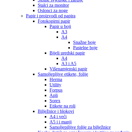
Stalci za monitor
Oslonci za noge
Papir i proizvodi od papira
Fotokopirni papir
Papir u boji
A3
A4
Snažne boje
Pastelne boje
Bijeli uredski papir
A4
A3 i A5
Višenamjenski papir
Samoljepljive etikete, folije
Herma
Utility
Forpus
Apli
Sorex
Etikete na roli
Bilježnice i blokovi
A4 i veći
A5 i i manji
Samoljepiljive folije za bilježnice