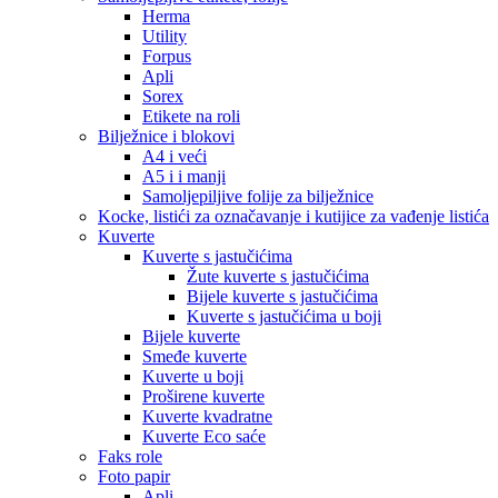
Herma
Utility
Forpus
Apli
Sorex
Etikete na roli
Bilježnice i blokovi
A4 i veći
A5 i i manji
Samoljepiljive folije za bilježnice
Kocke, listići za označavanje i kutijice za vađenje listića
Kuverte
Kuverte s jastučićima
Žute kuverte s jastučićima
Bijele kuverte s jastučićima
Kuverte s jastučićima u boji
Bijele kuverte
Smeđe kuverte
Kuverte u boji
Proširene kuverte
Kuverte kvadratne
Kuverte Eco saće
Faks role
Foto papir
Apli