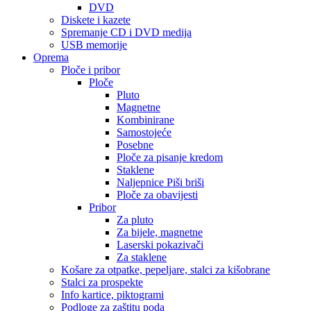
DVD
Diskete i kazete
Spremanje CD i DVD medija
USB memorije
Oprema
Ploče i pribor
Ploče
Pluto
Magnetne
Kombinirane
Samostojeće
Posebne
Ploče za pisanje kredom
Staklene
Naljepnice Piši briši
Ploče za obavijesti
Pribor
Za pluto
Za bijele, magnetne
Laserski pokazivači
Za staklene
Košare za otpatke, pepeljare, stalci za kišobrane
Stalci za prospekte
Info kartice, piktogrami
Podloge za zaštitu poda