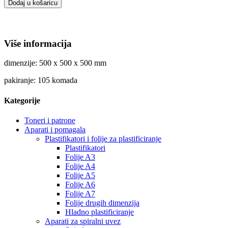
Dodaj u košaricu
Više informacija
dimenzije: 500 x 500 x 500 mm
pakiranje: 105 komada
Kategorije
Toneri i patrone
Aparati i pomagala
Plastifikatori i folije za plastificiranje
Plastifikatori
Folije A3
Folije A4
Folije A5
Folije A6
Folije A7
Folije drugih dimenzija
Hladno plastificiranje
Aparati za spiralni uvez