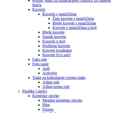
Kocke, listići za označavanje i kutijice za vađenje
listića
Kuverte
Kuverte s jastučićima
Žute kuverte s jastučićima
Bijele kuverte s jastučićima
Kuverte s jastučićima u boji
Bijele kuverte
Smeđe kuverte
Kuverte u boji
Proširene kuverte
Kuverte kvadratne
Kuverte Eco saće
Faks role
Foto papir
Apli
Activejet
Trake za kalkulatore i termo trake
Ading role
Ading termo role
Pisaljke i ulošci
Kemijske olovke
Metalne kemijske olovke
Pilot
Forpus