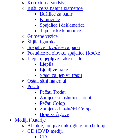
Korekturna sredstva
Bušilice za papir i klamerice
Bušilice za papir
Klamerice
Spajalice i deklamerice
Tapetarske klamarice
Gumene vezice
Šiljila i gumice
Spajalice i kvačice za papir
Posudice za olovke, spajalice i kocke
Ljepila, ljepljive trake i stalci
Ljepila
Ljepljive trake
Stalci za ljepivu traku
Ostali sitni materijal
Pečati
Pečati Trodat
Zamjenski jastučići Trodat
Pečati Colop
Zamjenski jastučići Colop
Boje za žigove
Mediji i baterije
Alkalne, punjive i okrugle gumb baterije
CD i DVD mediji
CD