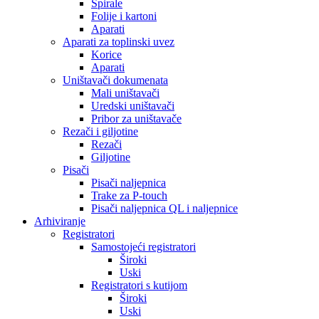
Spirale
Folije i kartoni
Aparati
Aparati za toplinski uvez
Korice
Aparati
Uništavači dokumenata
Mali uništavači
Uredski uništavači
Pribor za uništavače
Rezači i giljotine
Rezači
Giljotine
Pisači
Pisači naljepnica
Trake za P-touch
Pisači naljepnica QL i naljepnice
Arhiviranje
Registratori
Samostojeći registratori
Široki
Uski
Registratori s kutijom
Široki
Uski