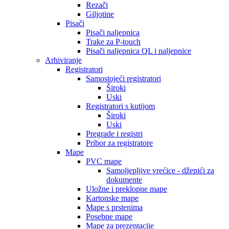
Rezači
Giljotine
Pisači
Pisači naljepnica
Trake za P-touch
Pisači naljepnica QL i naljepnice
Arhiviranje
Registratori
Samostojeći registratori
Široki
Uski
Registratori s kutijom
Široki
Uski
Pregrade i registri
Pribor za registratore
Mape
PVC mape
Samoljepljive vrećice - džepići za
dokumente
Uložne i preklopne mape
Kartonske mape
Mape s prstenima
Posebne mape
Mape za prezentacije