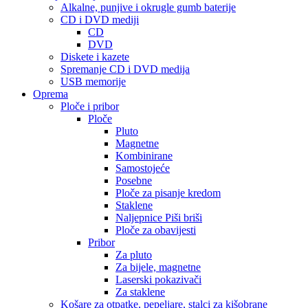
Alkalne, punjive i okrugle gumb baterije
CD i DVD mediji
CD
DVD
Diskete i kazete
Spremanje CD i DVD medija
USB memorije
Oprema
Ploče i pribor
Ploče
Pluto
Magnetne
Kombinirane
Samostojeće
Posebne
Ploče za pisanje kredom
Staklene
Naljepnice Piši briši
Ploče za obavijesti
Pribor
Za pluto
Za bijele, magnetne
Laserski pokazivači
Za staklene
Košare za otpatke, pepeljare, stalci za kišobrane