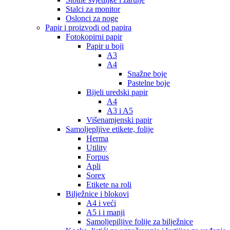
Stalci za monitor
Oslonci za noge
Papir i proizvodi od papira
Fotokopirni papir
Papir u boji
A3
A4
Snažne boje
Pastelne boje
Bijeli uredski papir
A4
A3 i A5
Višenamjenski papir
Samoljepljive etikete, folije
Herma
Utility
Forpus
Apli
Sorex
Etikete na roli
Bilježnice i blokovi
A4 i veći
A5 i i manji
Samoljepiljive folije za bilježnice