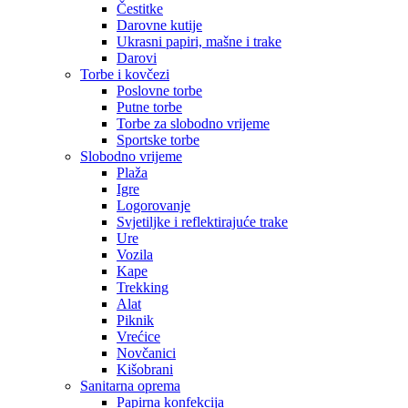
Čestitke
Darovne kutije
Ukrasni papiri, mašne i trake
Darovi
Torbe i kovčezi
Poslovne torbe
Putne torbe
Torbe za slobodno vrijeme
Sportske torbe
Slobodno vrijeme
Plaža
Igre
Logorovanje
Svjetiljke i reflektirajuće trake
Ure
Vozila
Kape
Trekking
Alat
Piknik
Vrećice
Novčanici
Kišobrani
Sanitarna oprema
Papirna konfekcija