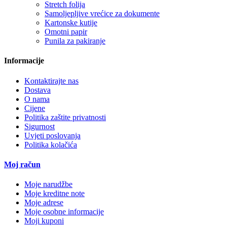
Stretch folija
Samoljepljive vrećice za dokumente
Kartonske kutije
Omotni papir
Punila za pakiranje
Informacije
Kontaktirajte nas
Dostava
O nama
Cijene
Politika zaštite privatnosti
Sigurnost
Uvjeti poslovanja
Politika kolačića
Moj račun
Moje narudžbe
Moje kreditne note
Moje adrese
Moje osobne informacije
Moji kuponi