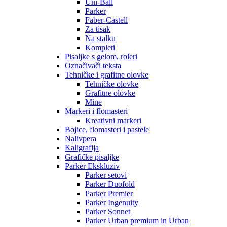
Uni-Ball
Parker
Faber-Castell
Za tisak
Na stalku
Kompleti
Pisaljke s gelom, roleri
Označivači teksta
Tehničke i grafitne olovke
Tehničke olovke
Grafitne olovke
Mine
Markeri i flomasteri
Kreativni markeri
Bojice, flomasteri i pastele
Nalivpera
Kaligrafija
Grafičke pisaljke
Parker Ekskluziv
Parker setovi
Parker Duofold
Parker Premier
Parker Ingenuity
Parker Sonnet
Parker Urban premium in Urban