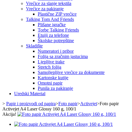
Vrećice za slanje tekstila
Vrećice za pakiranje
Plastične ZIP vrećice
Talking Tom And Friends
Plišane igračke
Torbe Talking Friends
Etuiji za telefone
Školske potrepštine
Skladište
Numeratori i pribor
Folija sa zračnim jastucima
Ljepljive trake
Stretch folija
Samoljepljive vrećice za dokumente
Kartonske kutije
Omotni papir
Punila za pakiranje
Uredski Material
>
Papir i proizvodi od papira
>
Foto papir
>
Activejet
>
Foto papir
Activejet A4 Laser Glossy 160 g, 100/1
Akcija!