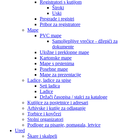
Registratori s kutijom
Široki
Uski
Pregrade i registri
Pribor za registratore
Mape
PVC mape
Samoljepljive vrećice - džepići za
dokumente
Uložne i preklopne mape
Kartonske mape
Mape s prstenima
Posebne mape
Mape za prezentacije
Ladice, ladice za spise
Seti ladica
Ladice
Držači časopisa / stalci za kataloge
Kutijice za posjetnice i adresari
Arhivske i kutije za odlaganje
Torbice i kovčezi
Stolni organizatori
Podloge za pisanje, pomagala, letvice
Ured
Škare i skalpeli