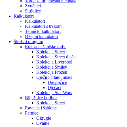
Torbe za prijenosna računala
Zvučnici
Slušalice
Kalkulatori
Kalkulatori
Kalkulatori s trakom
Tehnički kalkulatori
Džepni kalkulatori
Školski program
Ruksaci i školske torbe
Kolekcija Street
Kolekcija Street dječja
Kolekcija Liverpool
Kolekcija Smiley
Kolekcija Frozen
Dječji i crtani junaci
Djevojčice
Dječaci
Kolekcija Star Wars
Bilježnice i pribor
Kolekcija Street
Ravnala i šablone
Pernice
Okrugle
Ovalne