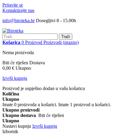
Prijavite se
Kontaktirajte nas
info@biroteka.hr
Dosegljivi 8 - 15.00h
Traži
Košarica
0
Proizvod
Proizvodi
(prazno)
Nema proizvoda
Biti će riješen
Dostava
0,00 €
Ukupno
Izvrši kupnju
Proizvod je uspješno dodan u vašu košaricu
Količina
Ukupno
Imate
0
proizvoda u košarici.
Imate 1 proizvod u košarici.
Ukupno proizvodi
Ukupno dostava
Biti će riješen
Ukupno
Nastavi kupnju
Izvrši kupnju
Izbornik