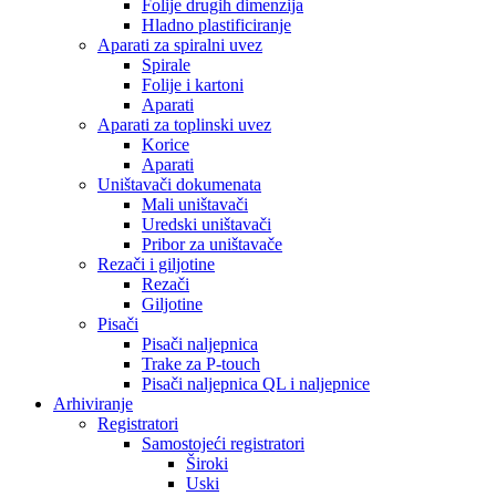
Folije drugih dimenzija
Hladno plastificiranje
Aparati za spiralni uvez
Spirale
Folije i kartoni
Aparati
Aparati za toplinski uvez
Korice
Aparati
Uništavači dokumenata
Mali uništavači
Uredski uništavači
Pribor za uništavače
Rezači i giljotine
Rezači
Giljotine
Pisači
Pisači naljepnica
Trake za P-touch
Pisači naljepnica QL i naljepnice
Arhiviranje
Registratori
Samostojeći registratori
Široki
Uski