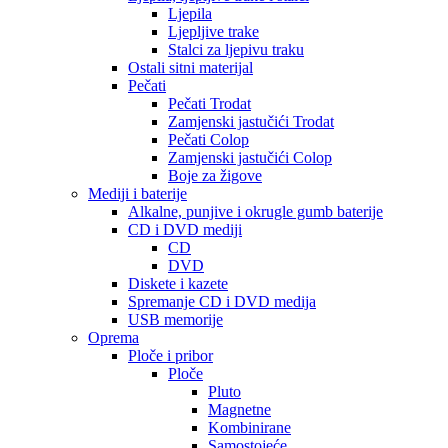
Ljepila
Ljepljive trake
Stalci za ljepivu traku
Ostali sitni materijal
Pečati
Pečati Trodat
Zamjenski jastučići Trodat
Pečati Colop
Zamjenski jastučići Colop
Boje za žigove
Mediji i baterije
Alkalne, punjive i okrugle gumb baterije
CD i DVD mediji
CD
DVD
Diskete i kazete
Spremanje CD i DVD medija
USB memorije
Oprema
Ploče i pribor
Ploče
Pluto
Magnetne
Kombinirane
Samostojeće