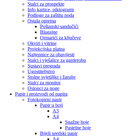
Stalci za prospekte
Info kartice, piktogrami
Podloge za zaštitu poda
Ostala oprema
Poštanski sandučići
Blagajne
Ormarići za ključeve
Okviri i vitrine
Projekcijska platna
Naljepnice za obavijesti
Stalci i vješalice za garderobu
Sustavi pregrada
Ugostiteljstvo
Stolne svjetiljke i žarulje
Stalci za monitor
Oslonci za noge
Papir i proizvodi od papira
Fotokopirni papir
Papir u boji
A3
A4
Snažne boje
Pastelne boje
Bijeli uredski papir
A4