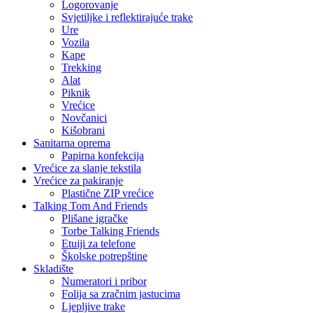
Logorovanje
Svjetiljke i reflektirajuće trake
Ure
Vozila
Kape
Trekking
Alat
Piknik
Vrećice
Novčanici
Kišobrani
Sanitarna oprema
Papirna konfekcija
Vrećice za slanje tekstila
Vrećice za pakiranje
Plastične ZIP vrećice
Talking Tom And Friends
Plišane igračke
Torbe Talking Friends
Etuiji za telefone
Školske potrepštine
Skladište
Numeratori i pribor
Folija sa zračnim jastucima
Ljepljive trake