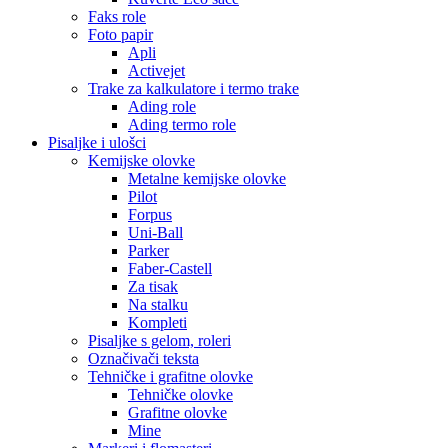
Faks role
Foto papir
Apli
Activejet
Trake za kalkulatore i termo trake
Ading role
Ading termo role
Pisaljke i ulošci
Kemijske olovke
Metalne kemijske olovke
Pilot
Forpus
Uni-Ball
Parker
Faber-Castell
Za tisak
Na stalku
Kompleti
Pisaljke s gelom, roleri
Označivači teksta
Tehničke i grafitne olovke
Tehničke olovke
Grafitne olovke
Mine