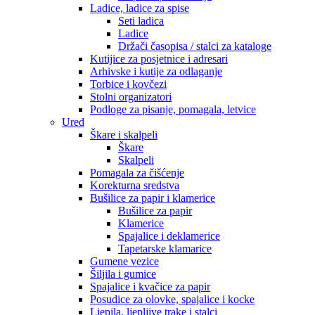
Ladice, ladice za spise
Seti ladica
Ladice
Držači časopisa / stalci za kataloge
Kutijice za posjetnice i adresari
Arhivske i kutije za odlaganje
Torbice i kovčezi
Stolni organizatori
Podloge za pisanje, pomagala, letvice
Ured
Škare i skalpeli
Škare
Skalpeli
Pomagala za čišćenje
Korekturna sredstva
Bušilice za papir i klamerice
Bušilice za papir
Klamerice
Spajalice i deklamerice
Tapetarske klamarice
Gumene vezice
Šiljila i gumice
Spajalice i kvačice za papir
Posudice za olovke, spajalice i kocke
Ljepila, ljepljive trake i stalci