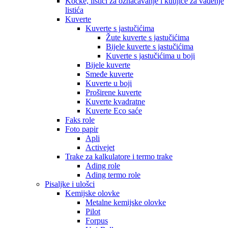
Kocke, listići za označavanje i kutijice za vađenje
listića
Kuverte
Kuverte s jastučićima
Žute kuverte s jastučićima
Bijele kuverte s jastučićima
Kuverte s jastučićima u boji
Bijele kuverte
Smeđe kuverte
Kuverte u boji
Proširene kuverte
Kuverte kvadratne
Kuverte Eco saće
Faks role
Foto papir
Apli
Activejet
Trake za kalkulatore i termo trake
Ading role
Ading termo role
Pisaljke i ulošci
Kemijske olovke
Metalne kemijske olovke
Pilot
Forpus