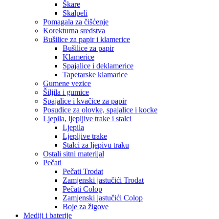
Škare
Skalpeli
Pomagala za čišćenje
Korekturna sredstva
Bušilice za papir i klamerice
Bušilice za papir
Klamerice
Spajalice i deklamerice
Tapetarske klamarice
Gumene vezice
Šiljila i gumice
Spajalice i kvačice za papir
Posudice za olovke, spajalice i kocke
Ljepila, ljepljive trake i stalci
Ljepila
Ljepljive trake
Stalci za ljepivu traku
Ostali sitni materijal
Pečati
Pečati Trodat
Zamjenski jastučići Trodat
Pečati Colop
Zamjenski jastučići Colop
Boje za žigove
Mediji i baterije