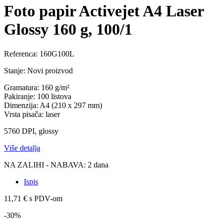
Foto papir Activejet A4 Laser
Glossy 160 g, 100/1
Referenca:
160G100L
Stanje:
Novi proizvod
Gramatura
: 160 g/m²
Pakiranje
: 100 listova
Dimenzija:
A4 (210 x 297 mm)
Vrsta pisača:
laser
5760 DPI, glossy
Više detalja
NA ZALIHI - NABAVA: 2 dana
Ispis
11,71 €
s PDV-om
-30%