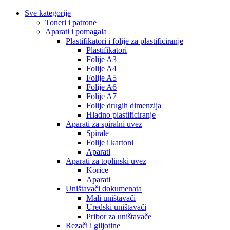
Sve kategorije
Toneri i patrone
Aparati i pomagala
Plastifikatori i folije za plastificiranje
Plastifikatori
Folije A3
Folije A4
Folije A5
Folije A6
Folije A7
Folije drugih dimenzija
Hladno plastificiranje
Aparati za spiralni uvez
Spirale
Folije i kartoni
Aparati
Aparati za toplinski uvez
Korice
Aparati
Uništavači dokumenata
Mali uništavači
Uredski uništavači
Pribor za uništavače
Rezači i giljotine