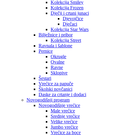
Kolekcija Smiley
Kolekcija Frozen
Dječji i crtani junaci
Djevojčice
Dječaci
Kolekcija Star Wars
Bilježnice i pribor
Kolekcija Street
Ravnala i šablone
Pernice
Okrugle
Ovalne
Ravne
Sklopive
Šestari
Vrećice za papuče
Školski novčanici
Daske za crtanje i dodaci
Novogodišnji program
Novogodišnje vrećice
Male vrećice
Srednje vrećice
Velike vrećice
Jumbo vrećice
Vrećice za boce