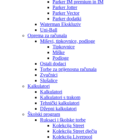
Parker IM premium in IM
Parker Jotter
Parker Vector
Parker dodatki
Waterman Ekskluziv
Uni-Ball
Oprema za računala
Miševi, tipkovnice, podloge
Tipkovnice
Miške
Podloge
Ostali dodaci
Torbe za prijenosna računala
Zvučnici
Slušalice
Kalkulatori
Kalkulatori
Kalkulatori s trakom
Tehnički kalkulatori
Džepni kalkulatori
Školski program
Ruksaci i školske torbe
Kolekcija Street
Kolekcija Street dječja
Kolekcija Liverpool