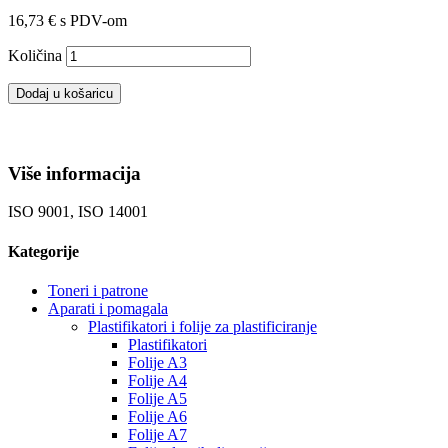
16,73 €
s PDV-om
Količina
Dodaj u košaricu
Više informacija
ISO 9001, ISO 14001
Kategorije
Toneri i patrone
Aparati i pomagala
Plastifikatori i folije za plastificiranje
Plastifikatori
Folije A3
Folije A4
Folije A5
Folije A6
Folije A7