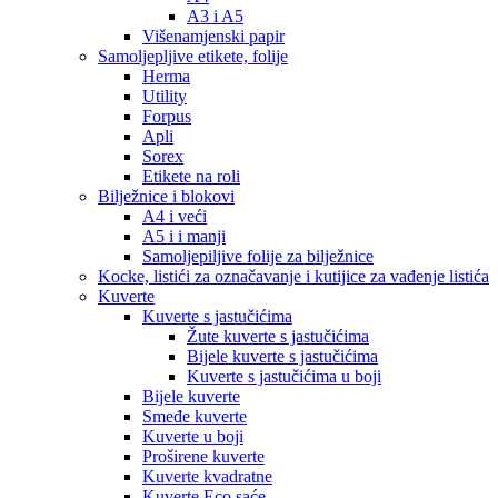
A3 i A5
Višenamjenski papir
Samoljepljive etikete, folije
Herma
Utility
Forpus
Apli
Sorex
Etikete na roli
Bilježnice i blokovi
A4 i veći
A5 i i manji
Samoljepiljive folije za bilježnice
Kocke, listići za označavanje i kutijice za vađenje listića
Kuverte
Kuverte s jastučićima
Žute kuverte s jastučićima
Bijele kuverte s jastučićima
Kuverte s jastučićima u boji
Bijele kuverte
Smeđe kuverte
Kuverte u boji
Proširene kuverte
Kuverte kvadratne
Kuverte Eco saće