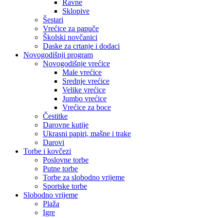
Ravne
Sklopive
Šestari
Vrećice za papuče
Školski novčanici
Daske za crtanje i dodaci
Novogodišnji program
Novogodišnje vrećice
Male vrećice
Srednje vrećice
Velike vrećice
Jumbo vrećice
Vrećice za boce
Čestitke
Darovne kutije
Ukrasni papiri, mašne i trake
Darovi
Torbe i kovčezi
Poslovne torbe
Putne torbe
Torbe za slobodno vrijeme
Sportske torbe
Slobodno vrijeme
Plaža
Igre