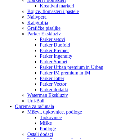
Markeri i flomasteri
Kreativni markeri
Bojice, flomasteri i pastele
Nalivpera
Kaligrafija
Grafičke pisaljke
Parker Ekskluziv
Parker setovi
Parker Duofold
Parker Premier
Parker Ingenuity
Parker Sonnet
Parker Urban premium in Urban
Parker IM premium in IM
Parker Jotter
Parker Vector
Parker dodatki
Waterman Ekskluziv
Uni-Ball
Oprema za računala
Miševi, tipkovnice, podloge
Tipkovnice
Miške
Podloge
Ostali dodaci