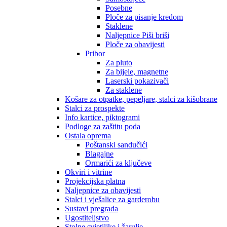
Posebne
Ploče za pisanje kredom
Staklene
Naljepnice Piši briši
Ploče za obavijesti
Pribor
Za pluto
Za bijele, magnetne
Laserski pokazivači
Za staklene
Košare za otpatke, pepeljare, stalci za kišobrane
Stalci za prospekte
Info kartice, piktogrami
Podloge za zaštitu poda
Ostala oprema
Poštanski sandučići
Blagajne
Ormarići za ključeve
Okviri i vitrine
Projekcijska platna
Naljepnice za obavijesti
Stalci i vješalice za garderobu
Sustavi pregrada
Ugostiteljstvo
Stolne svjetiljke i žarulje