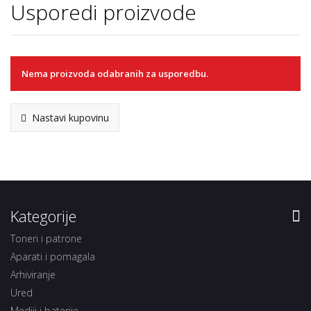
Usporedi proizvode
Nema proizvoda odabranih za usporedbu.
Nastavi kupovinu
Kategorije
Toneri i patrone
Aparati i pomagala
Arhiviranje
Ured
Mediji i baterije