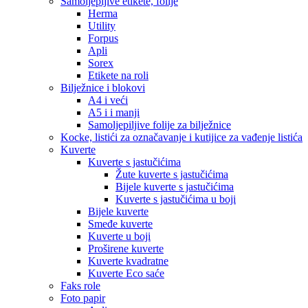
Samoljepljive etikete, folije
Herma
Utility
Forpus
Apli
Sorex
Etikete na roli
Bilježnice i blokovi
A4 i veći
A5 i i manji
Samoljepiljive folije za bilježnice
Kocke, listići za označavanje i kutijice za vađenje listića
Kuverte
Kuverte s jastučićima
Žute kuverte s jastučićima
Bijele kuverte s jastučićima
Kuverte s jastučićima u boji
Bijele kuverte
Smeđe kuverte
Kuverte u boji
Proširene kuverte
Kuverte kvadratne
Kuverte Eco saće
Faks role
Foto papir