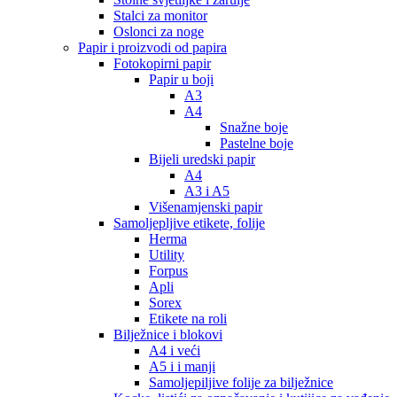
Stalci za monitor
Oslonci za noge
Papir i proizvodi od papira
Fotokopirni papir
Papir u boji
A3
A4
Snažne boje
Pastelne boje
Bijeli uredski papir
A4
A3 i A5
Višenamjenski papir
Samoljepljive etikete, folije
Herma
Utility
Forpus
Apli
Sorex
Etikete na roli
Bilježnice i blokovi
A4 i veći
A5 i i manji
Samoljepiljive folije za bilježnice