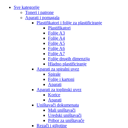
Sve kategorije
Toneri i patrone
Aparati i pomagala
Plastifikatori i folije za plastificiranje
Plastifikatori
Folije A3
Folije A4
Folije A5
Folije A6
Folije A7
Folije drugih dimenzija
Hladno plastificiranje
Aparati za spiralni uvez
Spirale
Folije i kartoni
Aparati
Aparati za toplinski uvez
Korice
Aparati
Uništavači dokumenata
Mali uništavači
Uredski uništavači
Pribor za uništavače
Rezači i giljotine