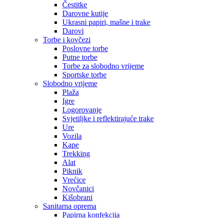
Čestitke
Darovne kutije
Ukrasni papiri, mašne i trake
Darovi
Torbe i kovčezi
Poslovne torbe
Putne torbe
Torbe za slobodno vrijeme
Sportske torbe
Slobodno vrijeme
Plaža
Igre
Logorovanje
Svjetiljke i reflektirajuće trake
Ure
Vozila
Kape
Trekking
Alat
Piknik
Vrećice
Novčanici
Kišobrani
Sanitarna oprema
Papirna konfekcija