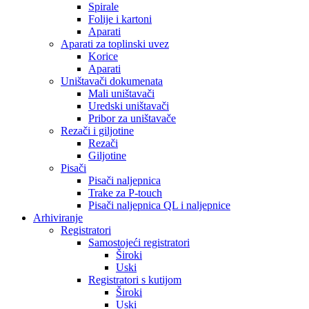
Spirale
Folije i kartoni
Aparati
Aparati za toplinski uvez
Korice
Aparati
Uništavači dokumenata
Mali uništavači
Uredski uništavači
Pribor za uništavače
Rezači i giljotine
Rezači
Giljotine
Pisači
Pisači naljepnica
Trake za P-touch
Pisači naljepnica QL i naljepnice
Arhiviranje
Registratori
Samostojeći registratori
Široki
Uski
Registratori s kutijom
Široki
Uski