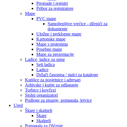
Pregrade i registri
Pribor za registratore
Mape
PVC mape
Samoljepljive vrećice - džepići za
dokumente
Uložne i preklopne mape
Kartonske mape
Mape s prstenima
Posebne mape
Mape za prezentacije
Ladice, ladice za spise
Seti ladica
Ladice
Držači časopisa / stalci za kataloge
Kutijice za posjetnice i adresari
Arhivske i kutije za odlaganje
Torbice i kovčezi
Stolni organizatori
Podloge za pisanje, pomagala, letvice
Ured
Škare i skalpeli
Škare
Skalpeli
Pomagala za čišćenje