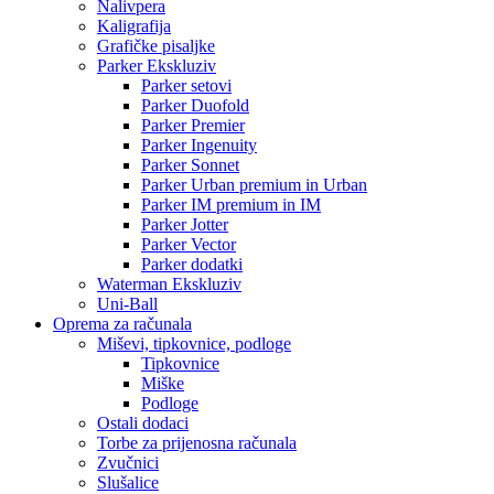
Nalivpera
Kaligrafija
Grafičke pisaljke
Parker Ekskluziv
Parker setovi
Parker Duofold
Parker Premier
Parker Ingenuity
Parker Sonnet
Parker Urban premium in Urban
Parker IM premium in IM
Parker Jotter
Parker Vector
Parker dodatki
Waterman Ekskluziv
Uni-Ball
Oprema za računala
Miševi, tipkovnice, podloge
Tipkovnice
Miške
Podloge
Ostali dodaci
Torbe za prijenosna računala
Zvučnici
Slušalice