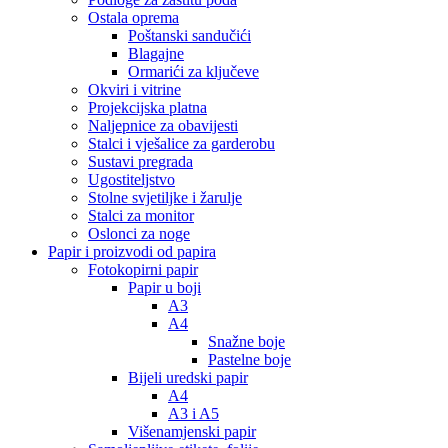
Ostala oprema
Poštanski sandučići
Blagajne
Ormarići za ključeve
Okviri i vitrine
Projekcijska platna
Naljepnice za obavijesti
Stalci i vješalice za garderobu
Sustavi pregrada
Ugostiteljstvo
Stolne svjetiljke i žarulje
Stalci za monitor
Oslonci za noge
Papir i proizvodi od papira
Fotokopirni papir
Papir u boji
A3
A4
Snažne boje
Pastelne boje
Bijeli uredski papir
A4
A3 i A5
Višenamjenski papir