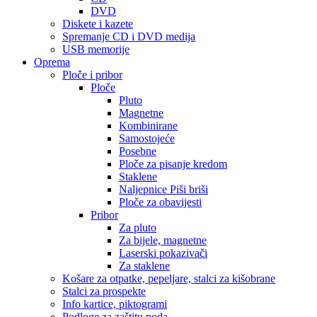
DVD
Diskete i kazete
Spremanje CD i DVD medija
USB memorije
Oprema
Ploče i pribor
Ploče
Pluto
Magnetne
Kombinirane
Samostojeće
Posebne
Ploče za pisanje kredom
Staklene
Naljepnice Piši briši
Ploče za obavijesti
Pribor
Za pluto
Za bijele, magnetne
Laserski pokazivači
Za staklene
Košare za otpatke, pepeljare, stalci za kišobrane
Stalci za prospekte
Info kartice, piktogrami
Podloge za zaštitu poda