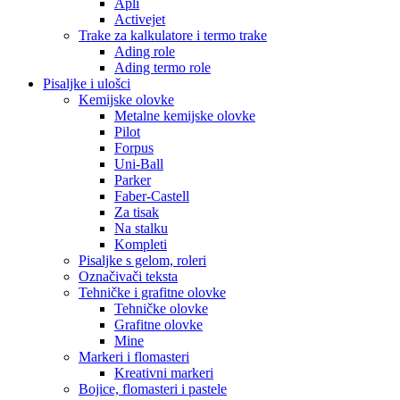
Apli
Activejet
Trake za kalkulatore i termo trake
Ading role
Ading termo role
Pisaljke i ulošci
Kemijske olovke
Metalne kemijske olovke
Pilot
Forpus
Uni-Ball
Parker
Faber-Castell
Za tisak
Na stalku
Kompleti
Pisaljke s gelom, roleri
Označivači teksta
Tehničke i grafitne olovke
Tehničke olovke
Grafitne olovke
Mine
Markeri i flomasteri
Kreativni markeri
Bojice, flomasteri i pastele