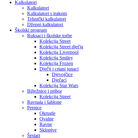
Kalkulatori
Kalkulatori
Kalkulatori s trakom
Tehnički kalkulatori
Džepni kalkulatori
Školski program
Ruksaci i školske torbe
Kolekcija Street
Kolekcija Street dječja
Kolekcija Liverpool
Kolekcija Smiley
Kolekcija Frozen
Dječji i crtani junaci
Djevojčice
Dječaci
Kolekcija Star Wars
Bilježnice i pribor
Kolekcija Street
Ravnala i šablone
Pernice
Okrugle
Ovalne
Ravne
Sklopive
Šestari