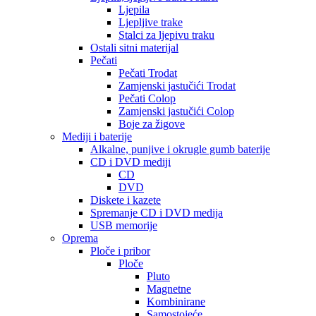
Ljepila
Ljepljive trake
Stalci za ljepivu traku
Ostali sitni materijal
Pečati
Pečati Trodat
Zamjenski jastučići Trodat
Pečati Colop
Zamjenski jastučići Colop
Boje za žigove
Mediji i baterije
Alkalne, punjive i okrugle gumb baterije
CD i DVD mediji
CD
DVD
Diskete i kazete
Spremanje CD i DVD medija
USB memorije
Oprema
Ploče i pribor
Ploče
Pluto
Magnetne
Kombinirane
Samostojeće