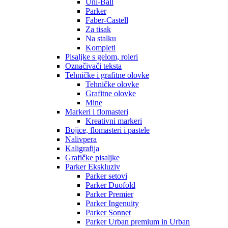
Uni-Ball
Parker
Faber-Castell
Za tisak
Na stalku
Kompleti
Pisaljke s gelom, roleri
Označivači teksta
Tehničke i grafitne olovke
Tehničke olovke
Grafitne olovke
Mine
Markeri i flomasteri
Kreativni markeri
Bojice, flomasteri i pastele
Nalivpera
Kaligrafija
Grafičke pisaljke
Parker Ekskluziv
Parker setovi
Parker Duofold
Parker Premier
Parker Ingenuity
Parker Sonnet
Parker Urban premium in Urban