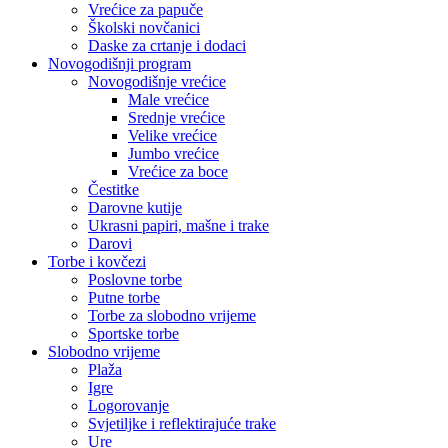
Vrećice za papuče
Školski novčanici
Daske za crtanje i dodaci
Novogodišnji program
Novogodišnje vrećice
Male vrećice
Srednje vrećice
Velike vrećice
Jumbo vrećice
Vrećice za boce
Čestitke
Darovne kutije
Ukrasni papiri, mašne i trake
Darovi
Torbe i kovčezi
Poslovne torbe
Putne torbe
Torbe za slobodno vrijeme
Sportske torbe
Slobodno vrijeme
Plaža
Igre
Logorovanje
Svjetiljke i reflektirajuće trake
Ure