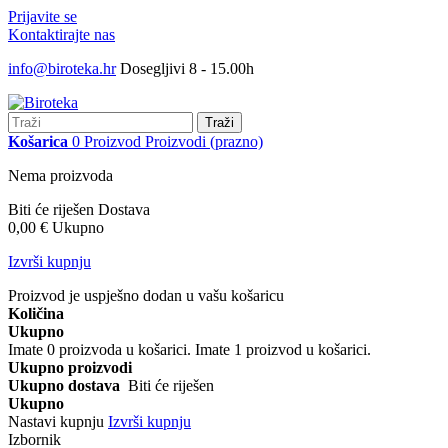
Prijavite se
Kontaktirajte nas
info@biroteka.hr
Dosegljivi 8 - 15.00h
Traži
Košarica
0
Proizvod
Proizvodi
(prazno)
Nema proizvoda
Biti će riješen
Dostava
0,00 €
Ukupno
Izvrši kupnju
Proizvod je uspješno dodan u vašu košaricu
Količina
Ukupno
Imate
0
proizvoda u košarici.
Imate 1 proizvod u košarici.
Ukupno proizvodi
Ukupno dostava
Biti će riješen
Ukupno
Nastavi kupnju
Izvrši kupnju
Izbornik