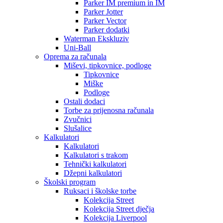
Parker IM premium in IM
Parker Jotter
Parker Vector
Parker dodatki
Waterman Ekskluziv
Uni-Ball
Oprema za računala
Miševi, tipkovnice, podloge
Tipkovnice
Miške
Podloge
Ostali dodaci
Torbe za prijenosna računala
Zvučnici
Slušalice
Kalkulatori
Kalkulatori
Kalkulatori s trakom
Tehnički kalkulatori
Džepni kalkulatori
Školski program
Ruksaci i školske torbe
Kolekcija Street
Kolekcija Street dječja
Kolekcija Liverpool