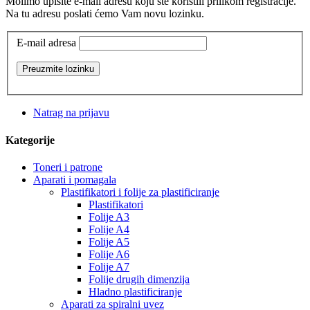
Molimo upišite e-mail adresu koju ste koristili prilikom registracije.
Na tu adresu poslati ćemo Vam novu lozinku.
E-mail adresa
Preuzmite lozinku
Natrag na prijavu
Kategorije
Toneri i patrone
Aparati i pomagala
Plastifikatori i folije za plastificiranje
Plastifikatori
Folije A3
Folije A4
Folije A5
Folije A6
Folije A7
Folije drugih dimenzija
Hladno plastificiranje
Aparati za spiralni uvez