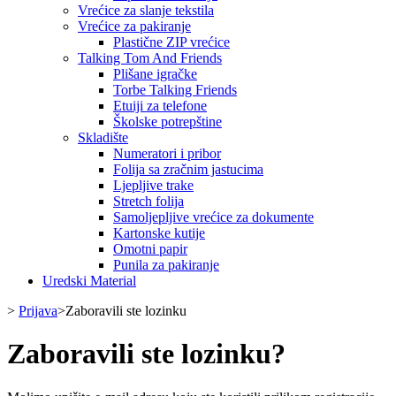
Vrećice za slanje tekstila
Vrećice za pakiranje
Plastične ZIP vrećice
Talking Tom And Friends
Plišane igračke
Torbe Talking Friends
Etuiji za telefone
Školske potrepštine
Skladište
Numeratori i pribor
Folija sa zračnim jastucima
Ljepljive trake
Stretch folija
Samoljepljive vrećice za dokumente
Kartonske kutije
Omotni papir
Punila za pakiranje
Uredski Material
>
Prijava
>
Zaboravili ste lozinku
Zaboravili ste lozinku?