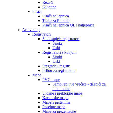
Rezači
Giljotine
Pisači
Pisači naljepnica
Trake za P-touch
Pisači naljepnica QL i naljepnice
Arhiviranje
Registratori
Samostojeći registratori
Široki
Uski
Registratori s kutijom
Široki
Uski
Pregrade i registri
Pribor za registratore
Mape
PVC mape
Samoljepljive vrećice - džepići za
dokumente
Uložne i preklopne mape
Kartonske mape
Mape s prstenima
Posebne mape
Mape za prezentacije