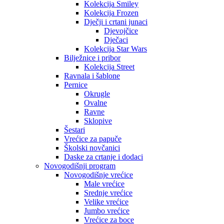
Kolekcija Smiley
Kolekcija Frozen
Dječji i crtani junaci
Djevojčice
Dječaci
Kolekcija Star Wars
Bilježnice i pribor
Kolekcija Street
Ravnala i šablone
Pernice
Okrugle
Ovalne
Ravne
Sklopive
Šestari
Vrećice za papuče
Školski novčanici
Daske za crtanje i dodaci
Novogodišnji program
Novogodišnje vrećice
Male vrećice
Srednje vrećice
Velike vrećice
Jumbo vrećice
Vrećice za boce