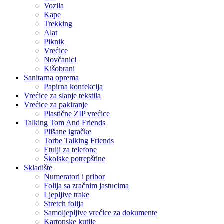
Vozila
Kape
Trekking
Alat
Piknik
Vrećice
Novčanici
Kišobrani
Sanitarna oprema
Papirna konfekcija
Vrećice za slanje tekstila
Vrećice za pakiranje
Plastične ZIP vrećice
Talking Tom And Friends
Plišane igračke
Torbe Talking Friends
Etuiji za telefone
Školske potrepštine
Skladište
Numeratori i pribor
Folija sa zračnim jastucima
Ljepljive trake
Stretch folija
Samoljepljive vrećice za dokumente
Kartonske kutije