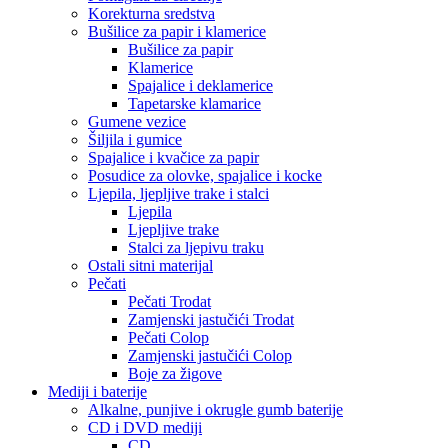
Korekturna sredstva
Bušilice za papir i klamerice
Bušilice za papir
Klamerice
Spajalice i deklamerice
Tapetarske klamarice
Gumene vezice
Šiljila i gumice
Spajalice i kvačice za papir
Posudice za olovke, spajalice i kocke
Ljepila, ljepljive trake i stalci
Ljepila
Ljepljive trake
Stalci za ljepivu traku
Ostali sitni materijal
Pečati
Pečati Trodat
Zamjenski jastučići Trodat
Pečati Colop
Zamjenski jastučići Colop
Boje za žigove
Mediji i baterije
Alkalne, punjive i okrugle gumb baterije
CD i DVD mediji
CD