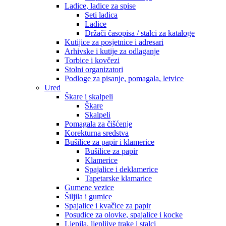
Ladice, ladice za spise
Seti ladica
Ladice
Držači časopisa / stalci za kataloge
Kutijice za posjetnice i adresari
Arhivske i kutije za odlaganje
Torbice i kovčezi
Stolni organizatori
Podloge za pisanje, pomagala, letvice
Ured
Škare i skalpeli
Škare
Skalpeli
Pomagala za čišćenje
Korekturna sredstva
Bušilice za papir i klamerice
Bušilice za papir
Klamerice
Spajalice i deklamerice
Tapetarske klamarice
Gumene vezice
Šiljila i gumice
Spajalice i kvačice za papir
Posudice za olovke, spajalice i kocke
Ljepila, ljepljive trake i stalci