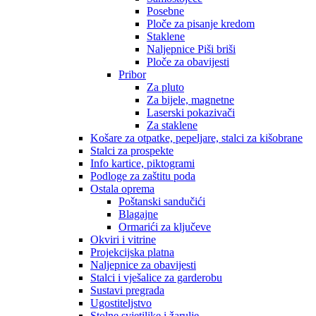
Posebne
Ploče za pisanje kredom
Staklene
Naljepnice Piši briši
Ploče za obavijesti
Pribor
Za pluto
Za bijele, magnetne
Laserski pokazivači
Za staklene
Košare za otpatke, pepeljare, stalci za kišobrane
Stalci za prospekte
Info kartice, piktogrami
Podloge za zaštitu poda
Ostala oprema
Poštanski sandučići
Blagajne
Ormarići za ključeve
Okviri i vitrine
Projekcijska platna
Naljepnice za obavijesti
Stalci i vješalice za garderobu
Sustavi pregrada
Ugostiteljstvo
Stolne svjetiljke i žarulje