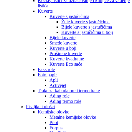
Kocke, listići za označavanje i kutijice za vađenje
listića
Kuverte
Kuverte s jastučićima
Žute kuverte s jastučićima
Bijele kuverte s jastučićima
Kuverte s jastučićima u boji
Bijele kuverte
Smeđe kuverte
Kuverte u boji
Proširene kuverte
Kuverte kvadratne
Kuverte Eco saće
Faks role
Foto papir
Apli
Activejet
Trake za kalkulatore i termo trake
Ading role
Ading termo role
Pisaljke i ulošci
Kemijske olovke
Metalne kemijske olovke
Pilot
Forpus