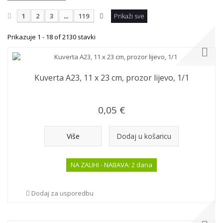
1
2
3
...
119
Prikaži sve
Prikazuje 1 - 18 of 2130 stavki
Kuverta A23, 11 x 23 cm, prozor lijevo, 1/1
0,05 €
Više
Dodaj u košaricu
NA ZALIHI - NABAVA: 2 dana
Dodaj za usporedbu