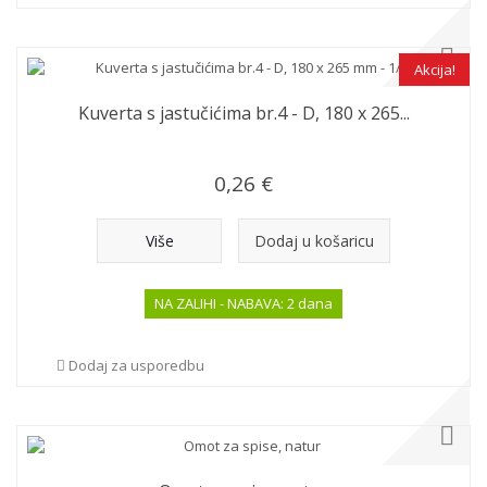
Akcija!
Kuverta s jastučićima br.4 - D, 180 x 265...
0,26 €
Više
Dodaj u košaricu
NA ZALIHI - NABAVA: 2 dana
Dodaj za usporedbu