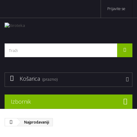
Prijavite se
Košarica
(prazno)
Izbornik
Najprodavaniji