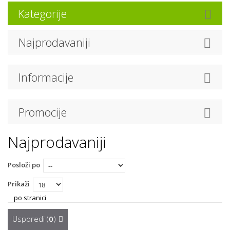
Kategorije
Najprodavaniji
Informacije
Promocije
Najprodavaniji
Posloži po
Prikaži
po stranici
Usporedi (
0
)