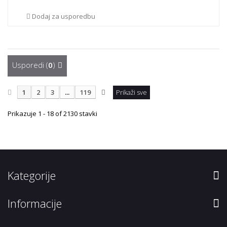
Dodaj za usporedbu
Usporedi (
0
)
1
2
3
...
119
Prikaži sve
Prikazuje 1 - 18 of 2130 stavki
Kategorije
Informacije