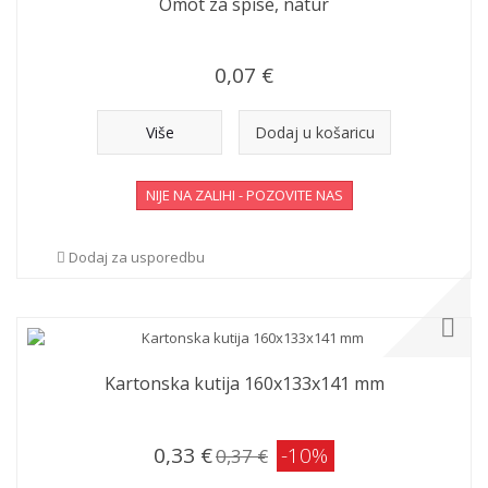
Omot za spise, natur
0,07 €
Više
Dodaj u košaricu
NIJE NA ZALIHI - POZOVITE NAS
Dodaj za usporedbu
Kartonska kutija 160x133x141 mm
0,33 €
-10%
0,37 €